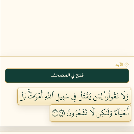
۞ الآية
فتح في المصحف
وَلَا تَقُولُواْ لِمَن يُقۡتَلُ فِي سَبِيلِ ٱللَّهِ أَمۡوَٰتُۢۚ بَلۡ
أَحۡيَآءٞ وَلَٰكِن لَّا تَشۡعُرُونَ ١٥٤