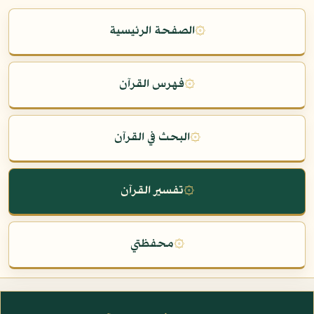
۞
الصفحة الرئيسية
۞
فهرس القرآن
۞
البحث في القرآن
۞
تفسير القرآن
۞
محفظتي