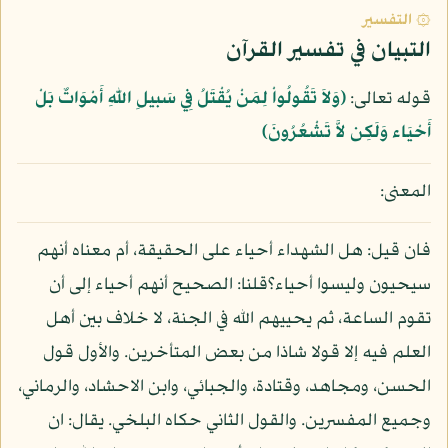
۞ التفسير
التبيان في تفسير القرآن
قوله تعالى:
﴿وَلاَ تَقُولُواْ لِمَنْ يُقْتَلُ فِي سَبيلِ اللّهِ أَمْوَاتٌ بَلْ
أَحْيَاء وَلَكِن لاَّ تَشْعُرُونَ﴾
المعنى:
فان قيل: هل الشهداء أحياء على الحقيقة، أم معناه أنهم
سيحيون وليسوا أحياء؟قلنا: الصحيح أنهم أحياء إلى أن
تقوم الساعة، ثم يحييهم الله في الجنة، لا خلاف بين أهل
العلم فيه إلا قولا شاذا من بعض المتأخرين. والأول قول
الحسن، ومجاهد، وقتادة، والجبائي، وابن الاحشاد، والرماني،
وجميع المفسرين. والقول الثاني حكاه البلخي. يقال: ان