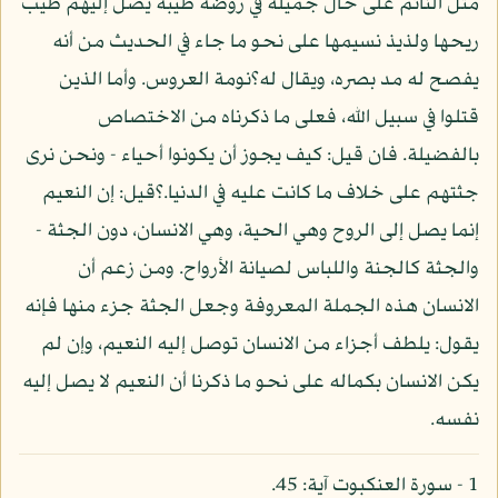
مثل النائم على حال جميلة في روضة طيبة يصل إليهم طيب
ريحها ولذيذ نسيمها على نحو ما جاء في الحديث من أنه
يفصح له مد بصره، ويقال له؟نومة العروس. وأما الذين
قتلوا في سبيل الله، فعلى ما ذكرناه من الاختصاص
بالفضيلة. فان قيل: كيف يجوز أن يكونوا أحياء - ونحن نرى
جثتهم على خلاف ما كانت عليه في الدنيا.؟قيل: إن النعيم
إنما يصل إلى الروح وهي الحية، وهي الانسان، دون الجثة -
والجثة كالجنة واللباس لصيانة الأرواح. ومن زعم أن
الانسان هذه الجملة المعروفة وجعل الجثة جزء منها فإنه
يقول: يلطف أجزاء من الانسان توصل إليه النعيم، وإن لم
يكن الانسان بكماله على نحو ما ذكرنا أن النعيم لا يصل إليه
نفسه.
1 - سورة العنكبوت آية: 45.