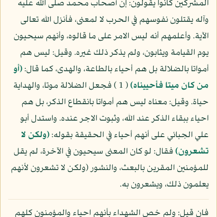
المشركين كانوا يقولون: إن أصحاب محمد صلى الله عليه
وآله يقتلون نفوسهم في الحرب لا لمعنى، فأنزل الله تعالى
الآية. وأعلمهم أنه ليس الامر على ما قالوه، وأنهم سيحيون
يوم القيامة ويثابون، ولم يذكر ذلك غيره. وقيل: ليس هم
أمواتا بالضلالة بل هم أحياء بالطاعة، والهدى، كما قال:
(أو
من كان ميتا فأحييناه)
( 1 ) فجعل الضلالة موتا، والهداية
حياة. وقيل: معناه ليس هم أمواتا بانقطاع الذكر، بل هم
احياء ببقاء الذكر عند الله، وثبوت الاجر عنده. واستدل أبو
علي الجبائي على أنهم أحياء في الحقيقة بقوله:
(ولكن لا
تشعرون)
فقال: لو كان المعنى سيحيون في الآخرة، لم يقل
للمؤمنين المقرين بالبعث، والنشور (ولكن لا تشعرون لأنهم
يعلمون ذلك، ويشعرون به.
فان قيل: ولم خص الشهداء بأنهم احياء والمؤمنون كلهم