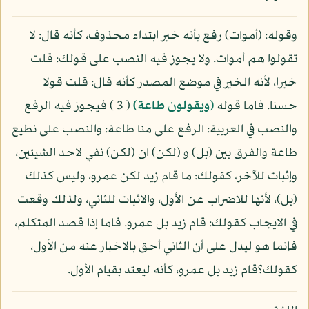
وقوله: (أموات) رفع بأنه خبر ابتداء محذوف، كأنه قال: لا
تقولوا هم أموات. ولا يجوز فيه النصب على قولك: قلت
خيرا، لأنه الخير في موضع المصدر كأنه قال: قلت قولا
حسنا. فاما قوله
(ويقولون طاعة)
( 3 ) فيجوز فيه الرفع
والنصب في العربية: الرفع على منا طاعة: والنصب على نطيع
طاعة والفرق بين (بل) و (لكن) ان (لكن) نفي لاحد الشيئين،
وإثبات للآخر، كقولك: ما قام زيد لكن عمرو، وليس كذلك
(بل)، لأنها للاضراب عن الأول، والاثبات للثاني، ولذلك وقعت
في الايجاب كقولك: قام زيد بل عمرو. فاما إذا قصد المتكلم،
فإنما هو ليدل على أن الثاني أحق بالاخبار عنه من الأول،
كقولك؟قام زيد بل عمرو، كأنه ليعتد بقيام الأول.