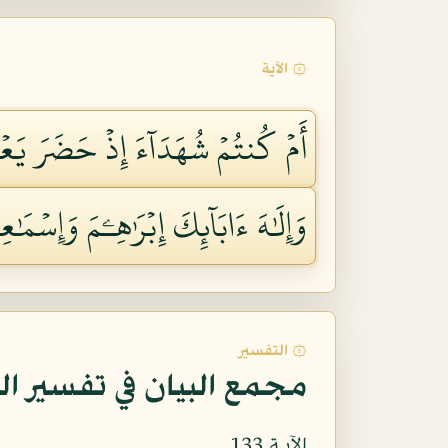
۞ الآية
أَمۡ كُنتُمۡ شُهَدَآءَ إِذۡ حَضَرَ يَعۡ
وَإِلَٰهَ ءَابَآئِكَ إِبۡرَٰهِـۧمَ وَإِسۡمَ
۞ التفسير
مجمع البيان في تفسير ال
الآيـة 133