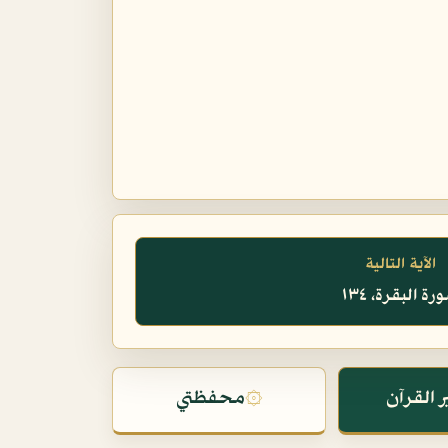
الآية التالية
رة البقرة، ١٣٤
 القرآن
۞
محفظتي