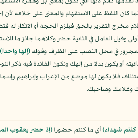
 تقدمها كلام لأنها التي تكون بمعنى بل وهمزة الاستفها
ما كان اللفظ على الاستفهام والمعنى على خلافه لأن إخ
ام مخرج التقرير بالحق فيلزم الحجة أو الإنكار له ف
لأولى وقيل العامل في الثانية حضر وكلاهما جائز ما لل
لمجرور في محل النصب على الظرف وقوله
﴿إلها واحدا﴾
انيته أو يكون بدلا من إلهك وتكون الفائدة فيه ذكر ا
تئناف فلا يكون لها موضع من الإعراب وإبراهيم وإسم
يك وغلامك وصاحبك.
 كنتم شهداء﴾
أي ما كنتم حضورا
﴿إذ حضر يعقوب الم