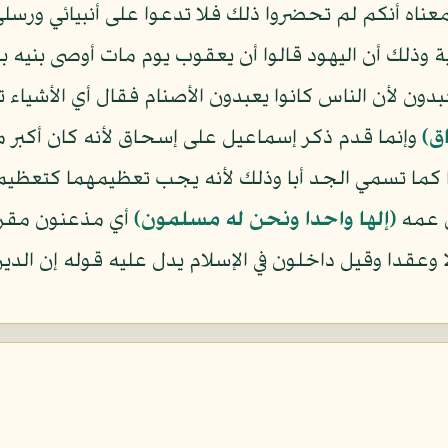
عناه أنكم لم تحضروا ذلك فلا تدعوا على أنبيائي ورسلي 
ية وذلك أن اليهود قالوا أن يعقوب يوم مات أوصى بنيه ب
دون لأن الناس كانوا يعبدون الأصنام فقال أي الأشياء
ق﴾
وإنما قدم ذكر إسماعيل على إسحاق لأنه كان أكبر
ا كما تسمي الجد أبا وذلك لأنه يجب تعظيمهما كتعظيم ا
س عمه
﴿إلها واحدا ونحن له مسلمون﴾
أي مذعنون مقرو
قدا وقيل داخلون في الإسلام يدل عليه قوله إن الدين ع