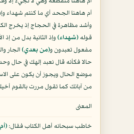
أم هاهنا منقطعة وهي لا تجيء إلا وقد
أم هاهنا الجحد أي ما كنتم شهداء وإن
وأشد مظاهرة في الحجاج إذ يخرج الكل
قوله
﴿شهداء﴾
وإذ الثانية بدل من إذ ا
مفعول تعبدون و
﴿من بعدي﴾
الجار وا
حالا فكأنه قال نعبد إلهك في حال وحد
موضع الحال ويجوز أن يكون على الاس
من آبائك كما تقول مررت بالقوم أخ
المعنى
خاطب سبحانه أهل الكتاب فقال:
﴿أم