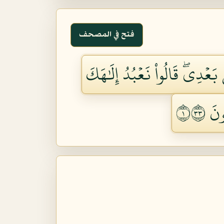
فتح في المصحف
َعۡدِيۖ قَالُواْ نَعۡبُدُ إِلَٰهَكَ
َ ١٣٣