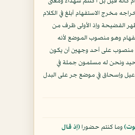
م كأنه قيل بل أ كنتم شهداء ومعنى
راجه مخرج الاستفهام أبلغ في الكلام
تظهر الفضيحة وإذ الأولى ظرف من
استفهام وهو منصوب الموضع لأنه
منصوب على أحد وجهين أن يكون
لتوحيد ونحن له مسلمون جملة في
اعيل وإسحاق في موضع جر على البدل
وت﴾
وما كنتم حضورا
﴿إذ قال