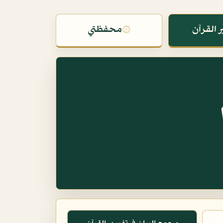
 القرآن
۞
محفظتي