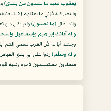
يعقوب لبنيه ما تعبدون من بعدي﴾
وم
والنصرانية فإني ما بعثتهم إلا بالحنيف
وإنما قال
﴿ما تعبدون﴾
ولم يقل من تعب
وإله آبائك إبراهيم وإسماعيل وإسحا
وجعله أبا له لأن العرب تسمي العم أب
وآله وسلّم)
ردوا علي أبي يعني العبا
منقادون مستسلمون لأمره ونهيه قولا وع