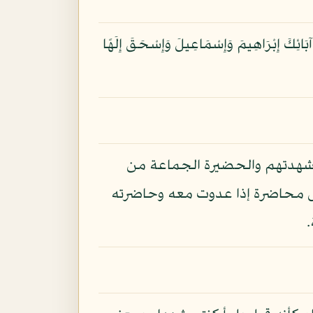
آبَائِكَ إِبْرَاهِيمَ وَإِسْمَاعِيلَ وَإِسْحَقَ إِلَهًا
شهدتهم والحضيرة الجماعة من
جل محاضرة إذا عدوت معه وحاضرته