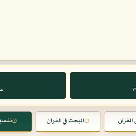
سو
القرآن
۞
البحث في القرآن
۞
تفسير