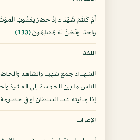
أَمْ كُنتُمْ شُهَدَاء إِذْ حَضَرَ يَعْقُوبَ الْمَوْتُ إِذ
وَاحِدًا وَنَحْنُ لَهُ مُسْلِمُونَ
﴿133﴾
اللغة
الشهداء جمع شهيد والشاهد والحاض
الناس ما بين الخمسة إلى العشرة وأ
إذا جاثيته عند السلطان أو في خصومة
الإعراب