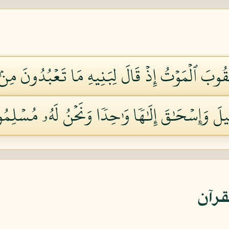
قُوبَ ٱلۡمَوۡتُ إِذۡ قَالَ لِبَنِيهِ مَا تَعۡبُدُونَ مِنۢ ب
ٰعِيلَ وَإِسۡحَٰقَ إِلَٰهٗا وَٰحِدٗا وَنَحۡنُ لَهُۥ مُسۡلِمُون
قرآن