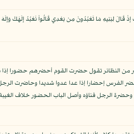
ْ قَالَ لِبَنِيهِ مَا تَعْبُدُونَ مِن بَعْدِي قَالُواْ نَعْبُدُ إِلَهَكَ وَإِلَهَ 
ر من النظائر تقول حضرت القوم أحضرهم حضورا إذا 
حضر الفرس إحضارا إذا عدا عدوا شديدا وحاضرت الر
 وحضرة الرجل فناؤه وأصل الباب الحضور خلاف الغيبة.