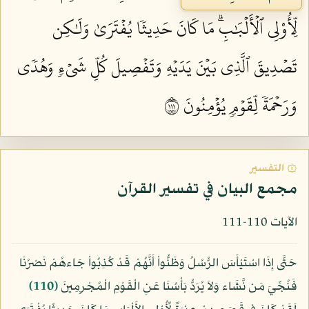
لِّأُوْلِي ٱلۡأَلۡبَٰبِۗ مَا كَانَ حَدِيثٗا يُفۡتَرَىٰ وَلَٰكِن
تَصۡدِيقَ ٱلَّذِي بَيۡنَ يَدَيۡهِ وَتَفۡصِيلَ كُلِّ شَيۡءٖ وَهُدٗى
وَرَحۡمَةٗ لِّقَوۡمٖ يُؤۡمِنُونَ ١١١
۞ التفسير
مجمع البيان في تفسير القرآن
الآيات 110-111
حَتَّى إِذَا اسْتَيْأَسَ الرُّسُلُ وَظَنُّواْ أَنَّهُمْ قَدْ كُذِبُواْ جَاءهُمْ نَصْرُنَا
فَنُجِّيَ مَن نَّشَاء وَلاَ يُرَدُّ بَأْسُنَا عَنِ الْقَوْمِ الْمُجْرِمِينَ
﴿110﴾