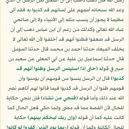
رسل الله فإن ذهب ذاهب إلى أن المعنى ظن الرسل أن الذي
وعد الله سبحانه أممهم على لسانهم قد كذبوا به فقد أتى
عظيما لا يجوز أن ينسب مثله إلى الأنبياء ولا إلى صالحي
عباد الله تعالى وكذلك من زعم أن ابن عباس ذهب إلى أن
الرسل قد ضعفوا فظنوا أنهم قد أخلفوا لأن الله تعالى لا
يخلف الميعاد حدثنا أحمد بن محمد قال حدثنا المؤمل
قال حدثنا إسماعيل بن علية عن أبي المعلى عن سعيد بن
جبير في قوله
﴿حتى إذا استيئس الرسل وظنوا أنهم قد
كذبوا﴾
قال إن الرسل يئسوا من قومهم أن يؤمنوا وأن
قومهم ظنوا أن الرسل قد كذبوا فيما قالوا لهم أتاهم نصر
الله عند ذلك وأما قوله
﴿فنجي من نشاء﴾
فإن ننجي حكاية
للحال لأن القصة مما قد مضى وإنما حكي فعل الحال كما
كانت عليه كما أن قوله
﴿وإن ربك ليحكم بينهم﴾
حكاية
للحال الكائنة وكما أن قوله
﴿ربما يود الذين كفروا لو كانوا