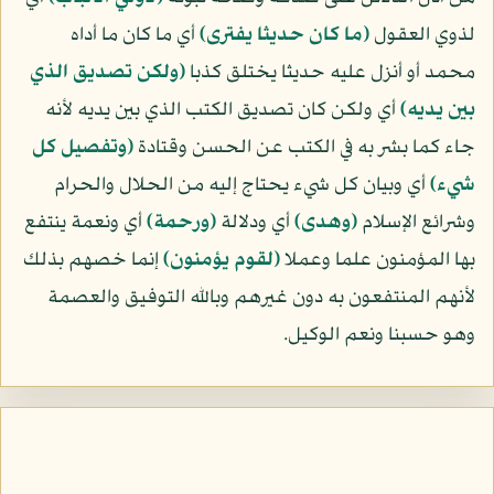
لذوي العقول
﴿ما كان حديثا يفترى﴾
أي ما كان ما أداه
محمد أو أنزل عليه حديثا يختلق كذبا
﴿ولكن تصديق الذي
بين يديه﴾
أي ولكن كان تصديق الكتب الذي بين يديه لأنه
جاء كما بشر به في الكتب عن الحسن وقتادة
﴿وتفصيل كل
شيء﴾
أي وبيان كل شيء يحتاج إليه من الحلال والحرام
وشرائع الإسلام
﴿وهدى﴾
أي ودلالة
﴿ورحمة﴾
أي ونعمة ينتفع
بها المؤمنون علما وعملا
﴿لقوم يؤمنون﴾
إنما خصهم بذلك
لأنهم المنتفعون به دون غيرهم وبالله التوفيق والعصمة
وهو حسبنا ونعم الوكيل.