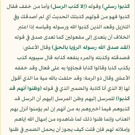
كذبوا رسلي﴾
وقوله
﴿إلا كذب الرسل﴾
وأما من خفف فقال
كذبوا فهو من قولهم كذبتك الحديث أي لم أصدقك وفي
التنزيل وقعد الذين كذبوا الله ورسوله وقياسه إذا اعتبر
الخلاف أن يتعدى إلى مفعولين كما تعدى صدق في قوله
﴿لقد صدق الله رسوله الرؤيا بالحق﴾
وقال الأعشى:
فصدقته وكذبته والمرء ينفعه كذابه قال سيبويه كذب
يكذب كذبا وقالوا كذابا فجاؤوا به على فعال وقد خففه
الأعشى وقال ذو الرمة: وقد حلفت بالله مية ما الذي أقول
لها إلا الذي أنا كاذبة والضمير الذي في قوله
﴿وظنوا أنهم قد
كذبوا﴾
للمرسل إليهم وظن المرسل إليهم أن الرسل قد
كذبوهم فيما أخبروهم به من أنهم إن لم يؤمنوا أنزل بهم
العذاب وإنما ظنوا ذلك لما شاهدوه من إمهال الله إياهم
وإملائه لهم فإن قلت كيف يجوز أن يحمل الضمير في ظنوا