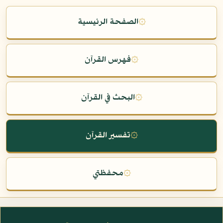
۞
الصفحة الرئيسية
۞
فهرس القرآن
۞
البحث في القرآن
۞
تفسير القرآن
۞
محفظتي