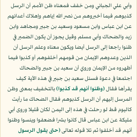
وأبي علي الجبائي ومن خفف فمعناه ظن الأمم أن الرسل
كذبوهم فيما أخبروهم من نصر الله إياهم وإهلاك أعدائهم
عن ابن عباس وابن مسعود وسعيد بن جبير ومجاهد وابن
زيد والضحاك وأبي مسلم وقيل يجوز أن يكون الضمير في
ظنوا راجعا إلى الرسل أيضا ويكون معناه وعلم الرسل أن
الذين وعدوهم الإيمان من قومهم أخلفوهم أو كذبوا فيما
أظهروه من الإيمان وروي أن سعيد بن جبير والضحاك
اجتمعا في دعوة فسئل سعيد بن جبير في هذه الآية كيف
يقرأها فقال
﴿وظنوا أنهم قد كذبوا﴾
بالتخفيف بمعنى وظن
المرسل إليهم أن الرسل كذبوهم فقال الضحاك ما رأيت
كاليوم قط لو رحلت في هذه إلى اليمن لكان قليلا وروى أبي
مليكة عن ابن عباس قال كانوا بشرا فضعفوا ويئسوا وظنوا
أنهم قد أخلفوا ثم تلا قوله تعالى
﴿حتى يقول الرسول