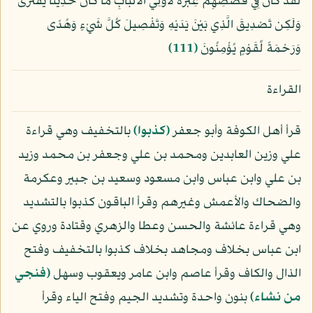
لَقَدْ كَانَ فِي قَصَصِهِمْ عِبْرَةٌ لِّأُوْلِي الأَلْبَابِ مَا كَانَ حَدِيثًا يُفْتَرَى
وَلَكِن تَصْدِيقَ الَّذِي بَيْنَ يَدَيْهِ وَتَفْصِيلَ كُلَّ شَيْءٍ وَهُدًى
وَرَحْمَةً لِّقَوْمٍ يُؤْمِنُونَ
﴿111﴾
القراءة
قرأ أهل الكوفة وأبو جعفر
﴿كذبوا﴾
بالتخفيف وهي قراءة
علي وزين العابدين ومحمد بن علي وجعفر بن محمد وزيد
بن علي وابن عباس وابن مسعود وسعيد بن جبير وعكرمة
والضحاك والأعمش وغيرهم وقرأ الباقون كذبوا بالتشديد
وهي قراءة عائشة والحسن وعطا والزهري وقتادة وروي عن
ابن عباس بخلاف ومجاهد بخلاف كذبوا بالتخفيف وفتح
الذال والكاف وقرأ عاصم وابن عامر ويعقوب وسهل
﴿فنجي
من نشاء﴾
بنون واحدة وتشديد الجيم وفتح الياء وقرأ