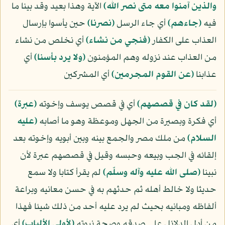
والذين آمنوا معه متى نصر الله﴾
الآية وهذا بعيد وقد بينا ما
فيه
﴿جاءهم﴾
أي جاء الرسل
﴿نصرنا﴾
حين يأسوا بإرسال
العذاب على الكفار
﴿فنجي من نشاء﴾
أي نخلص من نشاء
من العذاب عند نزوله وهم المؤمنون
﴿ولا يرد بأسنا﴾
أي
عذابنا
﴿عن القوم المجرمين﴾
أي المشركين
﴿لقد كان في قصصهم﴾
أي في قصص يوسف وإخوته
﴿عبرة﴾
أي فكرة وبصيرة من الجهل وموعظة وهو ما أصابه
(عليه
السلام)
من ملك مصر والجمع بينه وبين أبويه وإخوته بعد
إلقائه في الجب وبيعه وحبسه وقيل في قصصهم عبرة لأن
نبينا
(صلى الله عليه وآله وسلّم)
لم يقرأ كتابا ولا سمع
حديثا ولا خالط أهله ثم حدثهم به في حسن معانيه وبراعة
ألفاظه ومبانيه بحيث لم يرد عليه أحد من ذلك شيئا فهذا
من أدل الدلائل على صدقه وصحة نبوته
﴿لأولي الألباب﴾
أي