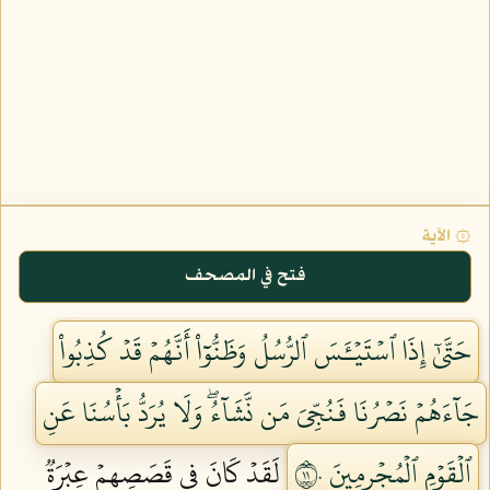
۞ الآية
فتح في المصحف
حَتَّىٰٓ إِذَا ٱسۡتَيۡـَٔسَ ٱلرُّسُلُ وَظَنُّوٓاْ أَنَّهُمۡ قَدۡ كُذِبُواْ
جَآءَهُمۡ نَصۡرُنَا فَنُجِّيَ مَن نَّشَآءُۖ وَلَا يُرَدُّ بَأۡسُنَا عَنِ
ٱلۡقَوۡمِ ٱلۡمُجۡرِمِينَ ١١٠
لَقَدۡ كَانَ فِي قَصَصِهِمۡ عِبۡرَةٞ