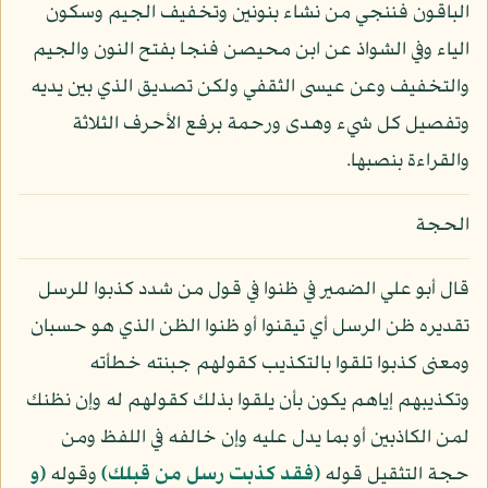
الباقون فننجي من نشاء بنونين وتخفيف الجيم وسكون
الياء وفي الشواذ عن ابن محيصن فنجا بفتح النون والجيم
والتخفيف وعن عيسى الثقفي ولكن تصديق الذي بين يديه
وتفصيل كل شيء وهدى ورحمة برفع الأحرف الثلاثة
والقراءة بنصبها.
الحجة
قال أبو علي الضمير في ظنوا في قول من شدد كذبوا للرسل
تقديره ظن الرسل أي تيقنوا أو ظنوا الظن الذي هو حسبان
ومعنى كذبوا تلقوا بالتكذيب كقولهم جبنته خطأته
وتكذيبهم إياهم يكون بأن يلقوا بذلك كقولهم له وإن نظنك
لمن الكاذبين أو بما يدل عليه وإن خالفه في اللفظ ومن
حجة التثقيل قوله
﴿فقد كذبت رسل من قبلك﴾
وقوله
﴿و