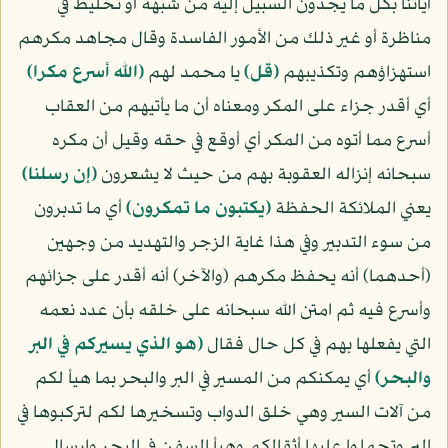
آياتنا بكل ما يجدون السبيل إليه من شبهة أو تخليط في
مناظرة أو غير ذلك من الأمور الفاسدة وقال مجاهد مكرهم
استهزاؤهم وتكذيبهم
﴿قل﴾
يا محمد لهم
﴿الله أسرع مكرا﴾
أي أقدر جزاء على المكر ومعناه أن ما يأتيهم من العقاب
أسرع مما أتوه من المكر أي أوقع في حقه وقيل أن مكره
سبحانه إنزاله العقوبة بهم من حيث لا يشعرون
﴿إن رسلنا﴾
يعني الملائكة الحفظة
﴿يكتبون ما تمكرون﴾
أي ما تدبرون
من سوء التدبير وفي هذا غاية الزجر والتهديد من وجهين
(أحدهما) أنه يحفظ مكرهم (والآخر) أنه أقدر على جزائهم
وأسرع فيه ثم امتن الله سبحانه على خلقه بأن عدد نعمه
التي يفعلها بهم في كل حال فقال
﴿هو الذي يسيركم في البر
والبحر﴾
أي يمكنكم من المسير في البر والبحر بما هيأ لكم
من آلات السير وهي خلق الدواب وتسخيرها لكم لتركبوها في
البر وتحملوا عليها أثقالكم وهيأ السفن في البحر وإرسال