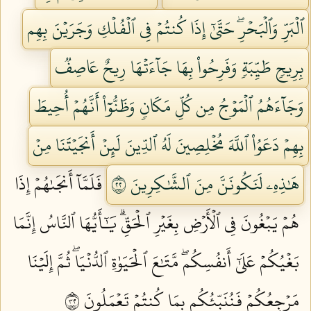
ٱلۡبَرِّ وَٱلۡبَحۡرِۖ حَتَّىٰٓ إِذَا كُنتُمۡ فِي ٱلۡفُلۡكِ وَجَرَيۡنَ بِهِم
بِرِيحٖ طَيِّبَةٖ وَفَرِحُواْ بِهَا جَآءَتۡهَا رِيحٌ عَاصِفٞ
وَجَآءَهُمُ ٱلۡمَوۡجُ مِن كُلِّ مَكَانٖ وَظَنُّوٓاْ أَنَّهُمۡ أُحِيطَ
بِهِمۡ دَعَوُاْ ٱللَّهَ مُخۡلِصِينَ لَهُ ٱلدِّينَ لَئِنۡ أَنجَيۡتَنَا مِنۡ
هَٰذِهِۦ لَنَكُونَنَّ مِنَ ٱلشَّٰكِرِينَ ٢٢
فَلَمَّآ أَنجَىٰهُمۡ إِذَا
هُمۡ يَبۡغُونَ فِي ٱلۡأَرۡضِ بِغَيۡرِ ٱلۡحَقِّۗ يَٰٓأَيُّهَا ٱلنَّاسُ إِنَّمَا
بَغۡيُكُمۡ عَلَىٰٓ أَنفُسِكُمۖ مَّتَٰعَ ٱلۡحَيَوٰةِ ٱلدُّنۡيَاۖ ثُمَّ إِلَيۡنَا
مَرۡجِعُكُمۡ فَنُنَبِّئُكُم بِمَا كُنتُمۡ تَعۡمَلُونَ ٢٣