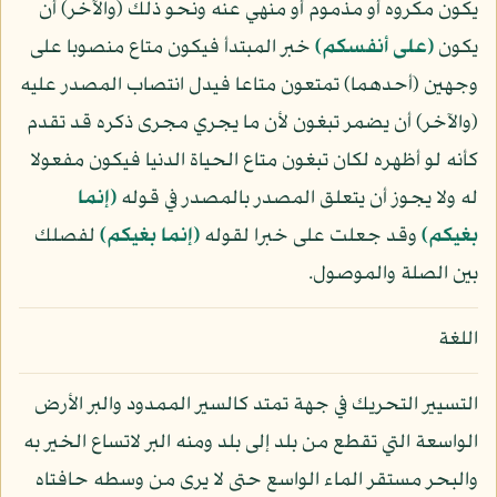
يكون مكروه أو مذموم أو منهي عنه ونحو ذلك (والآخر) أن
يكون
﴿على أنفسكم﴾
خبر المبتدأ فيكون متاع منصوبا على
وجهين (أحدهما) تمتعون متاعا فيدل انتصاب المصدر عليه
(والآخر) أن يضمر تبغون لأن ما يجري مجرى ذكره قد تقدم
كأنه لو أظهره لكان تبغون متاع الحياة الدنيا فيكون مفعولا
له ولا يجوز أن يتعلق المصدر بالمصدر في قوله
﴿إنما
بغيكم﴾
وقد جعلت على خبرا لقوله
﴿إنما بغيكم﴾
لفصلك
بين الصلة والموصول.
اللغة
التسيير التحريك في جهة تمتد كالسير الممدود والبر الأرض
الواسعة التي تقطع من بلد إلى بلد ومنه البر لاتساع الخير به
والبحر مستقر الماء الواسع حتى لا يرى من وسطه حافتاه