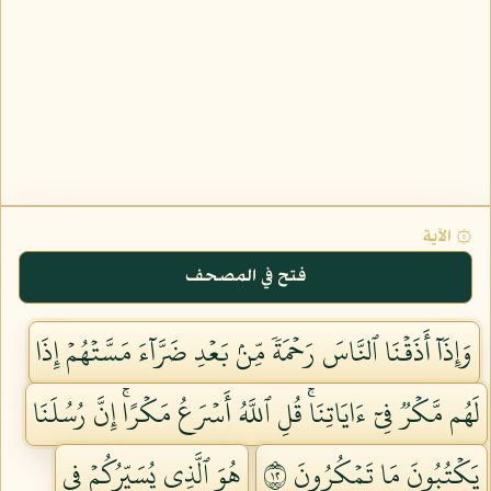
۞ الآية
فتح في المصحف
وَإِذَآ أَذَقۡنَا ٱلنَّاسَ رَحۡمَةٗ مِّنۢ بَعۡدِ ضَرَّآءَ مَسَّتۡهُمۡ إِذَا
لَهُم مَّكۡرٞ فِيٓ ءَايَاتِنَاۚ قُلِ ٱللَّهُ أَسۡرَعُ مَكۡرًاۚ إِنَّ رُسُلَنَا
يَكۡتُبُونَ مَا تَمۡكُرُونَ ٢١
هُوَ ٱلَّذِي يُسَيِّرُكُمۡ فِي