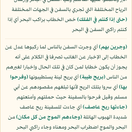
الرياح المختلفة التي تجري بالسفن في الجهات المختلفة
﴿حتى إذا كنتم في الفلك﴾
خص الخطاب براكب البحر أي إذا
كنتم راكبي السفن في البحر
﴿وجرين بهم﴾
أي وجرت السفن بالناس لما ركبوها عدل عن
الخطاب إلى الإخبار عن الغائب تصرفا في الكلام على أنه
يجوز أن يكون خطابا لمن كان في تلك الحال وإخبارا لغيرهم
من الناس
﴿بريح طيبة﴾
أي بريح لينة يستطيبونها
﴿وفرحوا
بها﴾
أي سروا بتلك الريح لأنها تبلغهم مقصودهم عن أبي
مسلم وقيل فرحوا بالسفينة حيث حملتهم وأمتعتهم
﴿جاءتها ريح عاصف﴾
أي جاءت للسفينة ريح عاصف
شديدة الهبوب الهائلة
﴿وجاءهم الموج من كل مكان﴾
من
البحر والموج اضطراب البحر ومعناه وجاء راكبي البحر