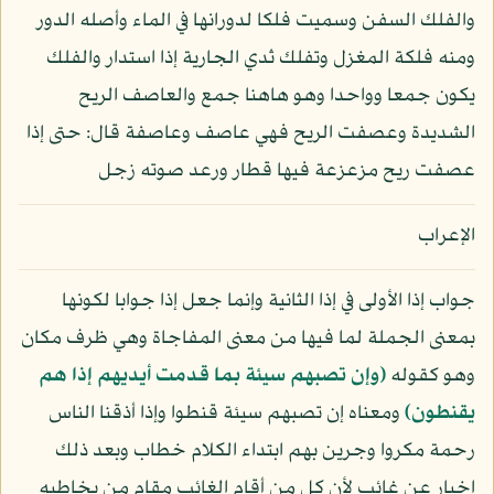
والفلك السفن وسميت فلكا لدورانها في الماء وأصله الدور
ومنه فلكة المغزل وتفلك ثدي الجارية إذا استدار والفلك
يكون جمعا وواحدا وهو هاهنا جمع والعاصف الريح
الشديدة وعصفت الريح فهي عاصف وعاصفة قال: حتى إذا
عصفت ريح مزعزعة فيها قطار ورعد صوته زجل
الإعراب
جواب إذا الأولى في إذا الثانية وإنما جعل إذا جوابا لكونها
بمعنى الجملة لما فيها من معنى المفاجاة وهي ظرف مكان
وهو كقوله
﴿وإن تصبهم سيئة بما قدمت أيديهم إذا هم
يقنطون﴾
ومعناه إن تصبهم سيئة قنطوا وإذا أذقنا الناس
رحمة مكروا وجرين بهم ابتداء الكلام خطاب وبعد ذلك
إخبار عن غائب لأن كل من أقام الغائب مقام من يخاطبه