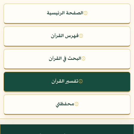
۞
الصفحة الرئيسية
۞
فهرس القرآن
۞
البحث في القرآن
۞
تفسير القرآن
۞
محفظتي