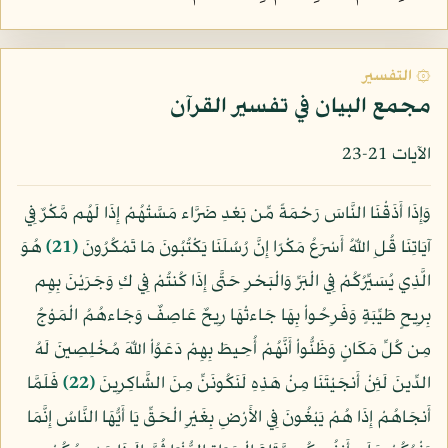
۞ التفسير
مجمع البيان في تفسير القرآن
الآيات 21-23
وَإِذَا أَذَقْنَا النَّاسَ رَحْمَةً مِّن بَعْدِ ضَرَّاء مَسَّتْهُمْ إِذَا لَهُم مَّكْرٌ فِي
آيَاتِنَا قُلِ اللّهُ أَسْرَعُ مَكْرًا إِنَّ رُسُلَنَا يَكْتُبُونَ مَا تَمْكُرُونَ
﴿21﴾
هُوَ
الَّذِي يُسَيِّرُكُمْ فِي الْبَرِّ وَالْبَحْرِ حَتَّى إِذَا كُنتُمْ فِي كِ وَجَرَيْنَ بِهِم
بِرِيحٍ طَيِّبَةٍ وَفَرِحُواْ بِهَا جَاءتْهَا رِيحٌ عَاصِفٌ وَجَاءهُمُ الْمَوْجُ
مِن كُلِّ مَكَانٍ وَظَنُّواْ أَنَّهُمْ أُحِيطَ بِهِمْ دَعَوُاْ اللّهَ مُخْلِصِينَ لَهُ
الدِّينَ لَئِنْ أَنجَيْتَنَا مِنْ هَذِهِ لَنَكُونَنِّ مِنَ الشَّاكِرِينَ
﴿22﴾
فَلَمَّا
أَنجَاهُمْ إِذَا هُمْ يَبْغُونَ فِي الأَرْضِ بِغَيْرِ الْحَقِّ يَا أَيُّهَا النَّاسُ إِنَّمَا