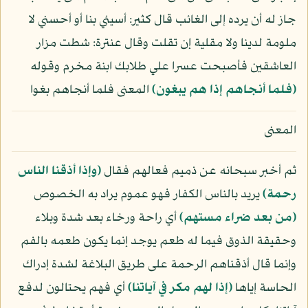
جاز له أن يرده إلى الغائب قال كثير: أسيئي بنا أو أحسني لا
ملومة لدينا ولا مقلية إن تقلت وقال عنترة: شطت مزار
العاشقين فأصبحت عسرا علي طلابك ابنة مخرم وقوله
﴿فلما أنجاهم إذا هم يبغون﴾
المعنى فلما أنجاهم بغوا
المعنى
ثم أخبر سبحانه عن ذميم فعالهم فقال
﴿وإذا أذقنا الناس
رحمة﴾
يريد بالناس الكفار فهو عموم يراد به الخصوص
﴿من بعد ضراء مستهم﴾
أي راحة ورخاء بعد شدة وبلاء
وحقيقة الذوق فيما له طعم يوجد إنما يكون طعمه بالفم
وإنما قال أذقناهم الرحمة على طريق البلاغة لشدة إدراك
الحاسة إياها
﴿إذا لهم مكر في آياتنا﴾
أي فهم يحتالون لدفع