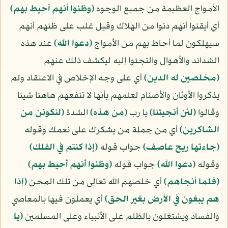
الأمواج العظيمة من جميع الوجوه
﴿وظنوا أنهم أحيط بهم﴾
أي أيقنوا أنهم دنوا من الهلاك وقيل غلب على ظنهم أنهم
سيهلكون لما أحاط بهم من الأمواج
﴿دعوا الله﴾
عند هذه
الشدائد والأهوال والتجئوا إليه ليكشف ذلك عنهم
﴿مخلصين له الدين﴾
أي على وجه الإخلاص في الاعتقاد ولم
يذكروا الأوثان والأصنام لعلمهم بأنها لا تنفعهم هاهنا شيئا
وقالوا
﴿لئن أنجيتنا﴾
يا رب
﴿من هذه﴾
الشدة
﴿لنكونن من
الشاكرين﴾
أي من جملة من يشكرك على نعمك وقوله
﴿جاءتها ريح عاصف﴾
جواب قوله
﴿إذا كنتم في الفلك﴾
وقوله
﴿دعوا الله﴾
جواب قوله
﴿وظنوا أنهم أحيط بهم﴾
﴿فلما أنجاهم﴾
أي خلصهم الله تعالى من تلك المحن
﴿إذا
هم يبغون في الأرض بغير الحق﴾
أي يعملون فيها بالمعاصي
والفساد ويشتغلون بالظلم على الأنبياء وعلى المسلمين
﴿يا