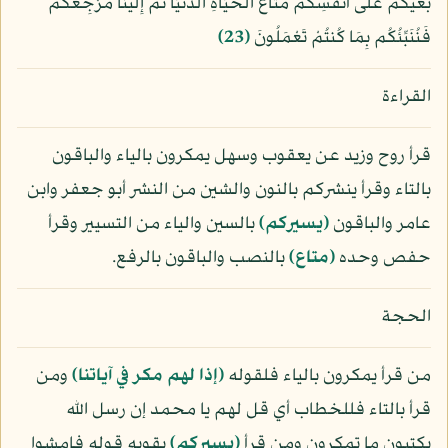
بَغْيُكُمْ عَلَى أَنفُسِكُم مَّتَاعَ الْحَيَاةِ الدُّنْيَا ثُمَّ إِلَينَا مَرْجِعُكُمْ
فَنُنَبِّئُكُم بِمَا كُنتُمْ تَعْمَلُونَ
﴿23﴾
القراءة
قرأ روح وزيد عن يعقوب وسهل يمكرون بالياء والباقون
بالتاء وقرأ ينشركم بالنون والشين من النشر أبو جعفر وابن
عامر والباقون
﴿يسيركم﴾
بالسين والياء من التسيير وقرأ
حفص وحده
﴿متاع﴾
بالنصب والباقون بالرفع.
الحجة
من قرأ يمكرون بالياء فلقوله
﴿إذا لهم مكر في آياتنا﴾
ومن
قرأ بالتاء فللخطاب أي قل لهم يا محمد إن رسل الله
يكتبون ما تمكرون ومن قرأ
﴿يسيركم﴾
يقويه قوله فامشوا