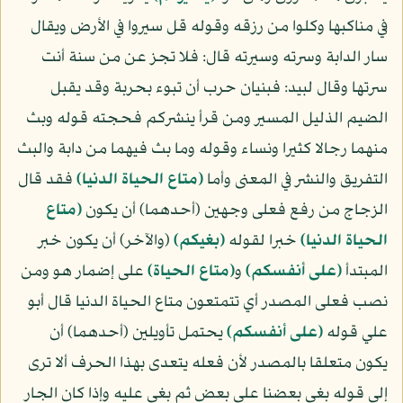
في مناكبها وكلوا من رزقه وقوله قل سيروا في الأرض ويقال
سار الدابة وسرته وسيرته قال: فلا تجز عن من سنة أنت
سرتها وقال لبيد: فبنيان حرب أن تبوء بحربة وقد يقبل
الضيم الذليل المسير ومن قرأ ينشركم فحجته قوله وبث
منهما رجالا كثيرا ونساء وقوله وما بث فيهما من دابة والبث
التفريق والنشر في المعنى وأما
﴿متاع الحياة الدنيا﴾
فقد قال
الزجاج من رفع فعلى وجهين (أحدهما) أن يكون
﴿متاع
الحياة الدنيا﴾
خبرا لقوله
﴿بغيكم﴾
(والآخر) أن يكون خبر
المبتدأ
﴿على أنفسكم﴾
و
﴿متاع الحياة﴾
على إضمار هو ومن
نصب فعلى المصدر أي تتمتعون متاع الحياة الدنيا قال أبو
علي قوله
﴿على أنفسكم﴾
يحتمل تأويلين (أحدهما) أن
يكون متعلقا بالمصدر لأن فعله يتعدى بهذا الحرف ألا ترى
إلى قوله بغى بعضنا على بعض ثم بغي عليه وإذا كان الجار