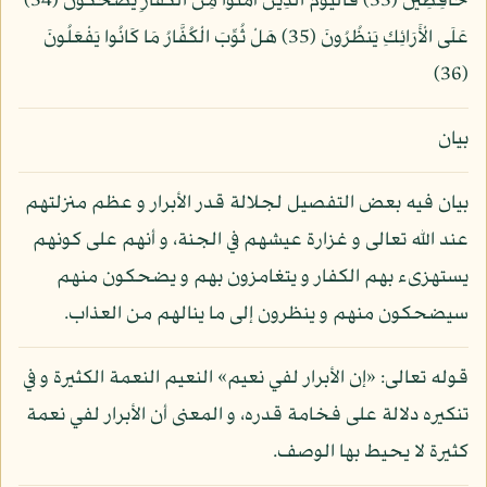
حَافِظِينَ (33) فَالْيَوْمَ الَّذِينَ آمَنُواْ مِنَ الْكُفَّارِ يَضْحَكُونَ (34)
عَلَى الْأَرَائِكِ يَنظُرُونَ (35) هَلْ ثُوِّبَ الْكُفَّارُ مَا كَانُوا يَفْعَلُونَ
(36)
بيان
بيان فيه بعض التفصيل لجلالة قدر الأبرار و عظم منزلتهم
عند الله تعالى و غزارة عيشهم في الجنة، و أنهم على كونهم
يستهزىء بهم الكفار و يتغامزون بهم و يضحكون منهم
سيضحكون منهم و ينظرون إلى ما ينالهم من العذاب.
قوله تعالى: «إن الأبرار لفي نعيم» النعيم النعمة الكثيرة و في
تنكيره دلالة على فخامة قدره، و المعنى أن الأبرار لفي نعمة
كثيرة لا يحيط بها الوصف.