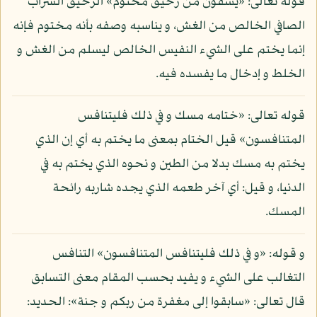
قوله تعالى: «يسقون من رحيق مختوم» الرحيق الشراب
الصافي الخالص من الغش، و يناسبه وصفه بأنه مختوم فإنه
إنما يختم على الشيء النفيس الخالص ليسلم من الغش و
الخلط و إدخال ما يفسده فيه.
قوله تعالى: «ختامه مسك و في ذلك فليتنافس
المتنافسون» قيل الختام بمعنى ما يختم به أي إن الذي
يختم به مسك بدلا من الطين و نحوه الذي يختم به في
الدنيا، و قيل: أي آخر طعمه الذي يجده شاربه رائحة
المسك.
و قوله: «و في ذلك فليتنافس المتنافسون» التنافس
التغالب على الشيء و يفيد بحسب المقام معنى التسابق
قال تعالى: «سابقوا إلى مغفرة من ربكم و جنة»: الحديد: