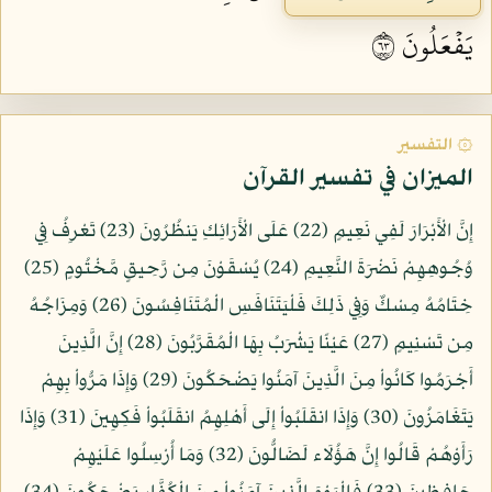
يَفۡعَلُونَ ٣٦
۞ التفسير
الميزان في تفسير القرآن
إِنَّ الْأَبْرَارَ لَفِي نَعِيمٍ (22) عَلَى الْأَرَائِكِ يَنظُرُونَ (23) تَعْرِفُ فِي
وُجُوهِهِمْ نَضْرَةَ النَّعِيمِ (24) يُسْقَوْنَ مِن رَّحِيقٍ مَّخْتُومٍ (25)
خِتَامُهُ مِسْكٌ وَفِي ذَلِكَ فَلْيَتَنَافَسِ الْمُتَنَافِسُونَ (26) وَمِزَاجُهُ
مِن تَسْنِيمٍ (27) عَيْنًا يَشْرَبُ بِهَا الْمُقَرَّبُونَ (28) إِنَّ الَّذِينَ
أَجْرَمُوا كَانُواْ مِنَ الَّذِينَ آمَنُوا يَضْحَكُونَ (29) وَإِذَا مَرُّواْ بِهِمْ
يَتَغَامَزُونَ (30) وَإِذَا انقَلَبُواْ إِلَى أَهْلِهِمُ انقَلَبُواْ فَكِهِينَ (31) وَإِذَا
رَأَوْهُمْ قَالُوا إِنَّ هَؤُلَاء لَضَالُّونَ (32) وَمَا أُرْسِلُوا عَلَيْهِمْ