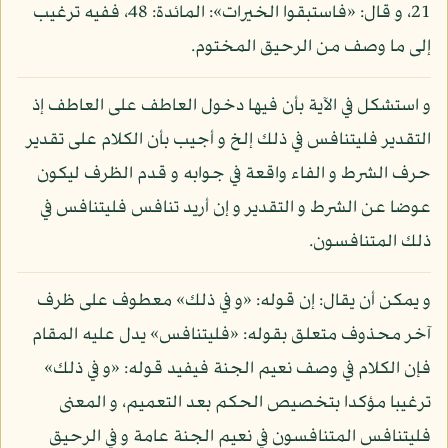
21، و قال: «فاستبقوا الخيرات»: المائدة: 48، ففيه ترغيب
إلى ما وصف من الرحيق المختوم.
و استشكل في الآية بأن فيها دخول العاطف على العاطف إذ
التقدير فليتنافس في ذلك إلخ و أجيب بأن الكلام على تقدير
حرف الشرط و الفاء واقعة في جوابه و قدم الظرف ليكون
عوضا عن الشرط و التقدير و إن أريد تنافس فليتنافس في
ذلك المتنافسون.
و يمكن أن يقال: إن قوله: «و في ذلك» معطوف على ظرف
آخر محذوف متعلق بقوله: «فليتنافس» يدل عليه المقام
فإن الكلام في وصف نعيم الجنة فيفيد قوله: «و في ذلك»
ترغيبا مؤكدا بتخصيص الحكم بعد التعميم، و المعنى
فليتنافس المتنافسون في نعيم الجنة عامة و في الرحيق