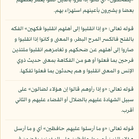
«يضحكون» أي كانوا إذا مروا بالذين آمنوا يغمز بعضهم
بعضا و يشيرون بأعينهم استهزاء بهم.
قوله تعالى: «و إذا انقلبوا إلى أهلهم انقلبوا فكهين» الفكه
بالفتح فالكسر المرح البطر، و المعنى و كانوا إذا انقلبوا و
صاروا إلى أهلهم عن ضحكهم و تغامزهم انقلبوا ملتذين
فرحين بما فعلوا أو هو من الفكاهة بمعنى حديث ذوي
الإنس و المعنى انقلبوا و هم يحدثون بما فعلوا تفكها.
قوله تعالى: «و إذا رأوهم قالوا إن هؤلاء لضالون» على
سبيل الشهادة عليهم بالضلال أو القضاء عليهم و الثاني
أقرب.
قوله تعالى: «و ما أرسلوا عليهم حافظين» أي و ما أرسل