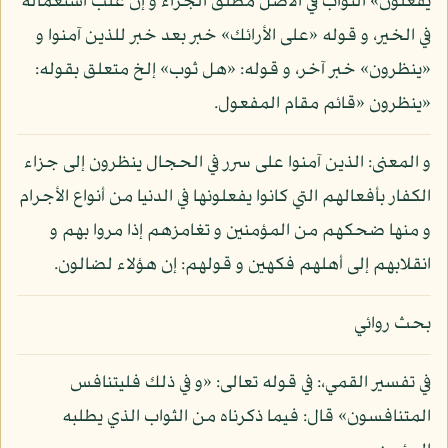
يفعلون» الثواب في الأصل مطلق الجزاء و إن غلب استعماله
في الخير، و قوله «على الأرائك» خبر بعد خبر للذين آمنوا و
«ينظرون» خبر آخر، و قوله: «هل ثوب» إلخ متعلق بقوله:
«ينظرون «قائم مقام المفعول.
و المعنى: الذين آمنوا على سرر في الحجال ينظرون إلى جزاء
الكفار بأفعالهم التي كانوا يفعلونها في الدنيا من أنواع الأجرام
و منها ضحكهم من المؤمنين و تغامزهم إذا مروا بهم و
انقلابهم إلى أهلهم فكهين و قولهم: إن هؤلاء لضالون.
بحث روائي
في تفسير القمي،: في قوله تعالى: «و في ذلك فليتنافس
المتنافسون» قال: فيما ذكرناه من الثواب الذي يطلبه