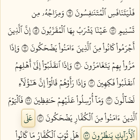
فَلۡيَتَنَافَسِ ٱلۡمُتَنَٰفِسُونَ ٢٦
وَمِزَاجُهُۥ مِن
تَسۡنِيمٍ ٢٧
عَيۡنٗا يَشۡرَبُ بِهَا ٱلۡمُقَرَّبُونَ ٢٨
إِنَّ ٱلَّذِينَ
أَجۡرَمُواْ كَانُواْ مِنَ ٱلَّذِينَ ءَامَنُواْ يَضۡحَكُونَ ٢٩
وَإِذَا
مَرُّواْ بِهِمۡ يَتَغَامَزُونَ ٣٠
وَإِذَا ٱنقَلَبُوٓاْ إِلَىٰٓ أَهۡلِهِمُ
ٱنقَلَبُواْ فَكِهِينَ ٣١
وَإِذَا رَأَوۡهُمۡ قَالُوٓاْ إِنَّ هَٰٓؤُلَآءِ
لَضَآلُّونَ ٣٢
وَمَآ أُرۡسِلُواْ عَلَيۡهِمۡ حَٰفِظِينَ ٣٣
فَٱلۡيَوۡمَ
ٱلَّذِينَ ءَامَنُواْ مِنَ ٱلۡكُفَّارِ يَضۡحَكُونَ ٣٤
عَلَى
ٱلۡأَرَآئِكِ يَنظُرُونَ ٣٥
هَلۡ ثُوِّبَ ٱلۡكُفَّارُ مَا كَانُواْ