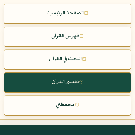
۞
الصفحة الرئيسية
۞
فهرس القرآن
۞
البحث في القرآن
۞
تفسير القرآن
۞
محفظتي