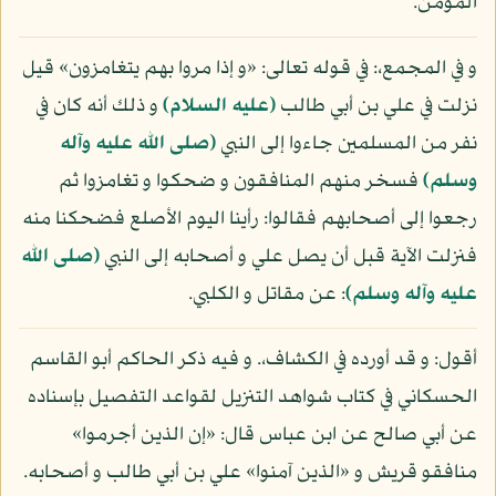
المؤمن.
و في المجمع،: في قوله تعالى: «و إذا مروا بهم يتغامزون» قيل
نزلت في علي بن أبي طالب
(عليه السلام)
و ذلك أنه كان في
نفر من المسلمين جاءوا إلى النبي
(صلى الله عليه وآله
وسلم)
فسخر منهم المنافقون و ضحكوا و تغامزوا ثم
رجعوا إلى أصحابهم فقالوا: رأينا اليوم الأصلع فضحكنا منه
فنزلت الآية قبل أن يصل علي و أصحابه إلى النبي
(صلى الله
عليه وآله وسلم)
: عن مقاتل و الكلبي.
أقول: و قد أورده في الكشاف،. و فيه ذكر الحاكم أبو القاسم
الحسكاني في كتاب شواهد التنزيل لقواعد التفصيل بإسناده
عن أبي صالح عن ابن عباس قال: «إن الذين أجرموا»
منافقو قريش و «الذين آمنوا» علي بن أبي طالب و أصحابه.