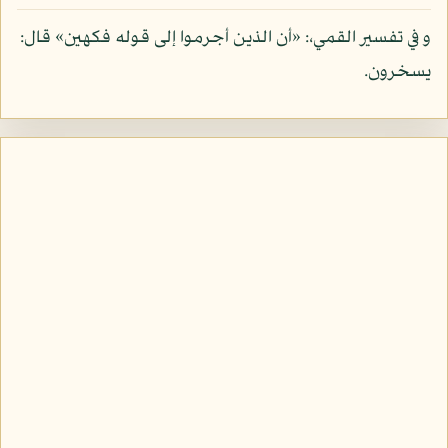
و في تفسير القمي،: «أن الذين أجرموا إلى قوله فكهين» قال:
يسخرون.