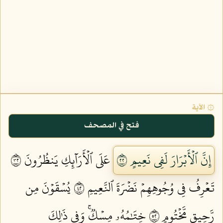
۞ الآية
فتح في المصحف
إِنَّ ٱلۡأَبۡرَارَ لَفِي نَعِيمٍ ٢٢
عَلَى ٱلۡأَرَآئِكِ يَنظُرُونَ ٢٣
تَعۡرِفُ فِي وُجُوهِهِمۡ نَضۡرَةَ ٱلنَّعِيمِ ٢٤
يُسۡقَوۡنَ مِن
رَّحِيقٖ مَّخۡتُومٍ ٢٥
خِتَٰمُهُۥ مِسۡكٞۚ وَفِي ذَٰلِكَ