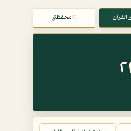
 القرآن
۞
محفظتي