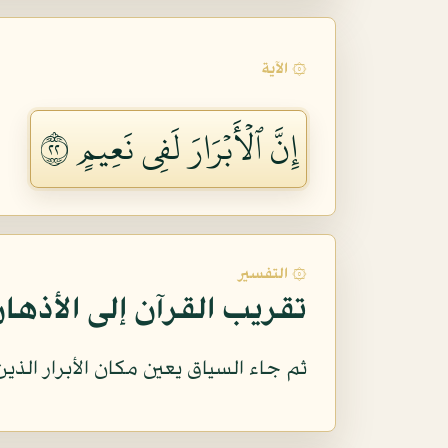
۞ الآية
إِنَّ ٱلۡأَبۡرَارَ لَفِي نَعِيمٍ ٢٢
۞ التفسير
تقريب القرآن إلى الأذها
ثم جاء السياق يعين مكان الأبرار الذين