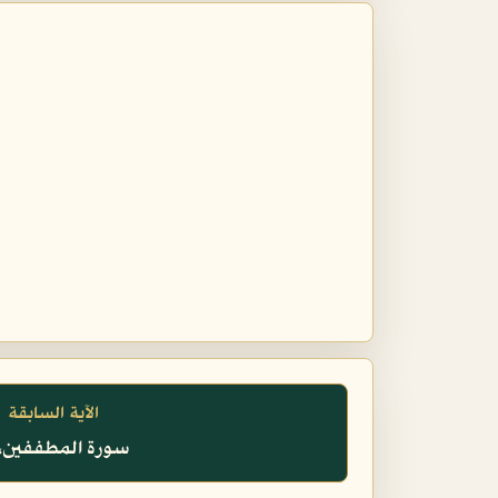
الآية السابقة
سورة المطففين، ٢١