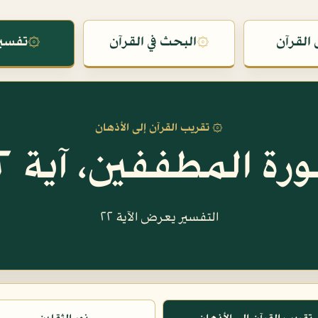
القرآن
۞
البحث في القرآن
۞
تفسير
۞ تقريب القرآن إلى الأذهان
رة المطففين، آية ٢٢
التفسير يعرض الآية ٢٢