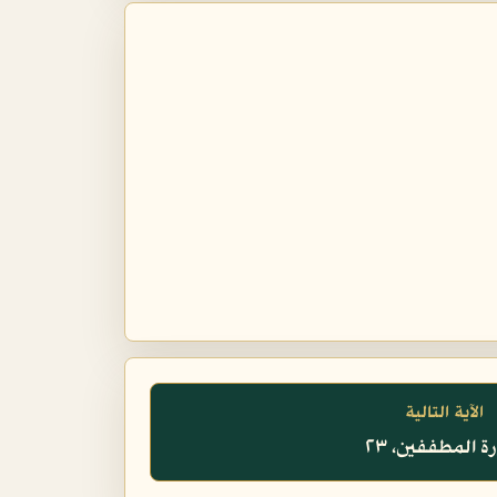
الآية التالية
 المطففين، ٢٣