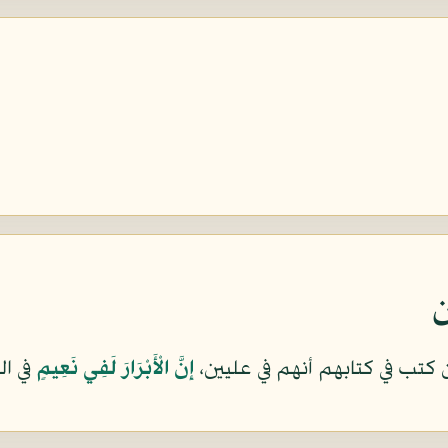
ن
 كتب في كتابهم أنهم في عليين،
إِنَّ الْأَبْرَارَ لَفِي نَعِيمٍ
في ال