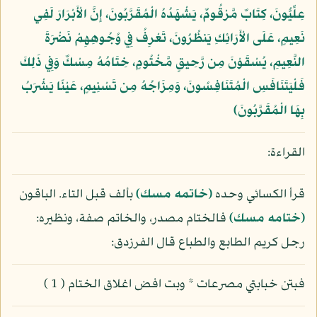
عِلِّيُّونَ، كِتَابٌ مَّرْقُومٌ، يَشْهَدُهُ الْمُقَرَّبُونَ، إِنَّ الْأَبْرَارَ لَفِي
نَعِيمٍ، عَلَى الْأَرَائِكِ يَنظُرُونَ، تَعْرِفُ فِي وُجُوهِهِمْ نَضْرَةَ
النَّعِيمِ، يُسْقَوْنَ مِن رَّحِيقٍ مَّخْتُومٍ، خِتَامُهُ مِسْكٌ وَفِي ذَلِكَ
فَلْيَتَنَافَسِ الْمُتَنَافِسُونَ، وَمِزَاجُهُ مِن تَسْنِيمٍ، عَيْنًا يَشْرَبُ
بِهَا الْمُقَرَّبُونَ﴾
القراءة:
قرأ الكسائي وحده
(خاتمه مسك)
بألف قبل التاء. الباقون
(ختامه مسك)
فالختام مصدر، والخاتم صفة، ونظيره:
رجل كريم الطابع والطباع قال الفرزدق:
فبتن خبابتي مصرعات * وبت افض اغلاق الختام ( 1 )