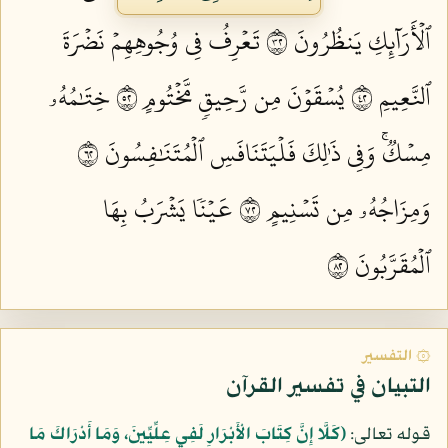
ٱلۡأَرَآئِكِ يَنظُرُونَ ٢٣
تَعۡرِفُ فِي وُجُوهِهِمۡ نَضۡرَةَ
ٱلنَّعِيمِ ٢٤
يُسۡقَوۡنَ مِن رَّحِيقٖ مَّخۡتُومٍ ٢٥
خِتَٰمُهُۥ
مِسۡكٞۚ وَفِي ذَٰلِكَ فَلۡيَتَنَافَسِ ٱلۡمُتَنَٰفِسُونَ ٢٦
وَمِزَاجُهُۥ مِن تَسۡنِيمٍ ٢٧
عَيۡنٗا يَشۡرَبُ بِهَا
ٱلۡمُقَرَّبُونَ ٢٨
۞ التفسير
التبيان في تفسير القرآن
قوله تعالى:
﴿كَلَّا إِنَّ كِتَابَ الْأَبْرَارِ لَفِي عِلِّيِّينَ، وَمَا أَدْرَاكَ مَا