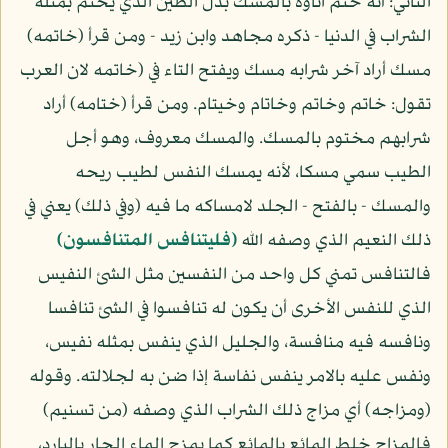
الثاني: أنه ختم اناؤه بالمسك بدل الطين الذي يختم بمثله
الشراب في الدنيا - ذكره مجاهد وابن زيد - ومن قرأ (خاتمه)
مسك أراد آخر شرابه مسك ويفتح التاء في (خاتمه لان العرب
تقول: خاتم وخاتم وخاتام وخيتام. ومن قرأ (ختامه) أراد
شرابهم مختوم بالمسك. والمسك معروف، وهو أجل
الطيب سمي مسكا، لأنه يمسك النفس لطيب ريحه
والمسك - بالفتح - الجلد لامساكه ما فيه (وفي ذلك) يعني في
ذلك النعيم الذي وصفه الله
(فليتنافس المتنافسون)
فالتنافس تمني كل واحد من النفسين مثل الشئ النفيس
الذي للنفس الأخرى أن يكون له تنافسوا في الشئ تنافسا
ونافسه فيه منافسة، والجليل الذي ينفس بمثله نفيس،
ونفس عليه بالامر ينفس نفاسة إذا ضن به لجلالته. وقوله
(ومزاجه) أي مزاج ذلك الشراب الذي وصفه (من تسنيم)
فالمزاج خلط المائع بالمائع كما يمزج الماء الحار بالبارد،