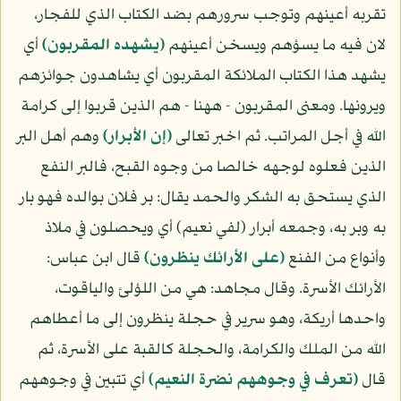
تقربه أعينهم وتوجب سرورهم بضد الكتاب الذي للفجار،
لان فيه ما يسؤهم ويسخن أعينهم
(يشهده المقربون)
أي
يشهد هذا الكتاب الملائكة المقربون أي يشاهدون جوائزهم
ويرونها. ومعنى المقربون - ههنا - هم الذين قربوا إلى كرامة
الله في أجل المراتب. ثم اخبر تعالى
(إن الأبرار)
وهم أهل البر
الذين فعلوه لوجهه خالصا من وجوه القبح، فالبر النفع
الذي يستحق به الشكر والحمد يقال: بر فلان بوالده فهو بار
به وبر به، وجمعه أبرار (لفي نعيم) أي ويحصلون في ملاذ
وأنواع من الفنع
(على الأرائك ينظرون)
قال ابن عباس:
الأرائك الأسرة. وقال مجاهد: هي من اللؤلئ والياقوت،
واحدها أريكة، وهو سرير في حجلة ينظرون إلى ما أعطاهم
الله من الملك والكرامة، والحجلة كالقبة على الأسرة، ثم
قال
(تعرف في وجوههم نضرة النعيم)
أي تتبين في وجوههم