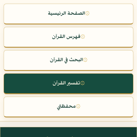
۞
الصفحة الرئيسية
۞
فهرس القرآن
۞
البحث في القرآن
۞
تفسير القرآن
۞
محفظتي