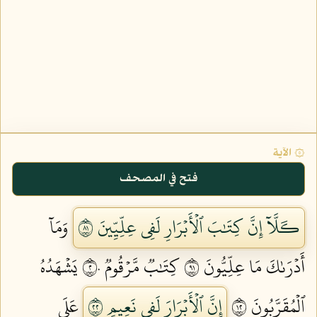
۞ الآية
فتح في المصحف
كـَلَّآ إِنَّ كِتَٰبَ ٱلۡأَبۡرَارِ لَفِي عِلِّيِّينَ ١٨
وَمَآ
أَدۡرَىٰكَ مَا عِلِّيُّونَ ١٩
كِتَٰبٞ مَّرۡقُومٞ ٢٠
يَشۡهَدُهُ
ٱلۡمُقَرَّبُونَ ٢١
إِنَّ ٱلۡأَبۡرَارَ لَفِي نَعِيمٍ ٢٢
عَلَى