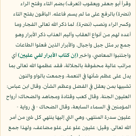
وقرأ أبو جعفر ويعقوب (تعرف) بضم التاء وفتح الراء
(نضرة) بالرفع على ما لم يسم فاعله. الباقون بفتح التاء
وكسر الراء ونصب (نضرة). لما ذكر الله تعالى الفجار وما
أعده لهم من أنواع العقاب وأليم العذاب ذكر الأبرار وهو
جمع بر مثل جبل واجبال. والأبرار الذين فعلوا الطاعات
واجتنبوا المعاصي، واخبر
(إن كتاب الأبرار لفي عليين)
أي
مراتب عالية محفوفة بالجلالة، فقد عظمها الله تعالى بما
يدل على عظم شأنها في النعمة، وجمعت بالواو والنون
تشبيها بمن يعقل في الفضل وعظم الشأن. وقال ابن عباس:
العليون الجنة. وقال كعب وقتادة ومجاهد والضحاك: أرواح
المؤمنين في السماء السابعة، وقال الضحاك - في رواية -
عليون سدرة المنتهى، وهي التي إليها ينتهي كل شئ من أمر
الله تعالى. وقيل: عليون علو على علو مضاعف، ولهذا جمع