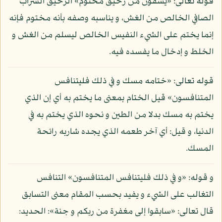
قوله تعالى: «يسقون من رحيق مختوم» الرحيق الشراب
الصافي الخالص من الغش، و يناسبه وصفه بأنه مختوم فإنه
إنما يختم على الشيء النفيس الخالص ليسلم من الغش و
الخلط و إدخال ما يفسده فيه.
قوله تعالى: «ختامه مسك و في ذلك فليتنافس
المتنافسون» قيل الختام بمعنى ما يختم به أي إن الذي
يختم به مسك بدلا من الطين و نحوه الذي يختم به في
الدنيا، و قيل: أي آخر طعمه الذي يجده شاربه رائحة
المسك.
و قوله: «و في ذلك فليتنافس المتنافسون» التنافس
التغالب على الشيء و يفيد بحسب المقام معنى التسابق
قال تعالى: «سابقوا إلى مغفرة من ربكم و جنة»: الحديد: