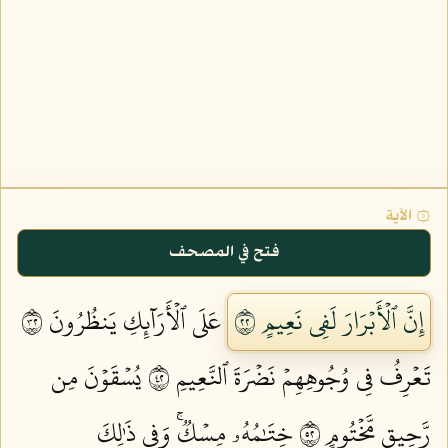
۞ الآية
فتح في المصحف
إِنَّ ٱلۡأَبۡرَارَ لَفِي نَعِيمٍ ٢٢
عَلَى ٱلۡأَرَآئِكِ يَنظُرُونَ ٢٣
تَعۡرِفُ فِي وُجُوهِهِمۡ نَضۡرَةَ ٱلنَّعِيمِ ٢٤
يُسۡقَوۡنَ مِن
رَّحِيقٖ مَّخۡتُومٍ ٢٥
خِتَٰمُهُۥ مِسۡكٞۚ وَفِي ذَٰلِكَ