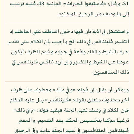
21، و قال: «فاستبقوا الخيرات»: المائدة: 48، ففيه ترغيب
إلى ما وصف من الرحيق المختوم.
و استشكل في الآية بأن فيها دخول العاطف على العاطف إذ
التقدير فليتنافس في ذلك إلخ و أجيب بأن الكلام على تقدير
حرف الشرط و الفاء واقعة في جوابه و قدم الظرف ليكون
عوضا عن الشرط و التقدير و إن أريد تنافس فليتنافس في
ذلك المتنافسون.
و يمكن أن يقال: إن قوله: «و في ذلك» معطوف على ظرف
آخر محذوف متعلق بقوله: «فليتنافس» يدل عليه المقام
فإن الكلام في وصف نعيم الجنة فيفيد قوله: «و في ذلك»
ترغيبا مؤكدا بتخصيص الحكم بعد التعميم، و المعنى
فليتنافس المتنافسون في نعيم الجنة عامة و في الرحيق