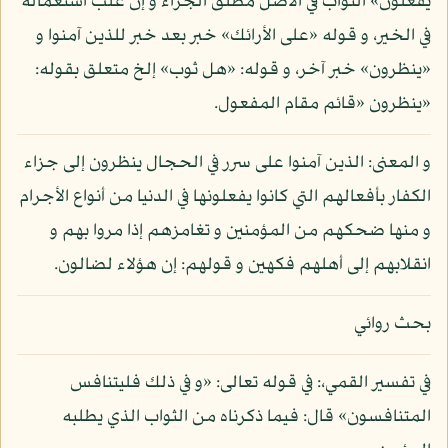
يفعلون» الثواب في الأصل مطلق الجزاء و إن غلب استعماله
في الخير، و قوله «على الأرائك» خبر بعد خبر للذين آمنوا و
«ينظرون» خبر آخر، و قوله: «هل ثوب» إلخ متعلق بقوله:
«ينظرون «قائم مقام المفعول.
و المعنى: الذين آمنوا على سرر في الحجال ينظرون إلى جزاء
الكفار بأفعالهم التي كانوا يفعلونها في الدنيا من أنواع الأجرام
و منها ضحكهم من المؤمنين و تغامزهم إذا مروا بهم و
انقلابهم إلى أهلهم فكهين و قولهم: إن هؤلاء لضالون.
بحث روائي
في تفسير القمي،: في قوله تعالى: «و في ذلك فليتنافس
المتنافسون» قال: فيما ذكرناه من الثواب الذي يطلبه