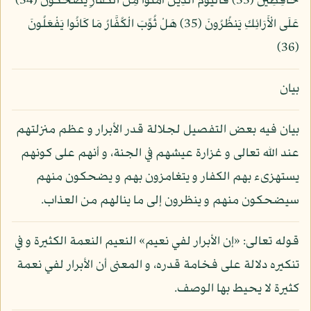
حَافِظِينَ (33) فَالْيَوْمَ الَّذِينَ آمَنُواْ مِنَ الْكُفَّارِ يَضْحَكُونَ (34)
عَلَى الْأَرَائِكِ يَنظُرُونَ (35) هَلْ ثُوِّبَ الْكُفَّارُ مَا كَانُوا يَفْعَلُونَ
(36)
بيان
بيان فيه بعض التفصيل لجلالة قدر الأبرار و عظم منزلتهم
عند الله تعالى و غزارة عيشهم في الجنة، و أنهم على كونهم
يستهزىء بهم الكفار و يتغامزون بهم و يضحكون منهم
سيضحكون منهم و ينظرون إلى ما ينالهم من العذاب.
قوله تعالى: «إن الأبرار لفي نعيم» النعيم النعمة الكثيرة و في
تنكيره دلالة على فخامة قدره، و المعنى أن الأبرار لفي نعمة
كثيرة لا يحيط بها الوصف.