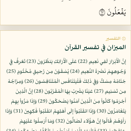
يَفۡعَلُونَ ٣٦
۞ التفسير
الميزان في تفسير القرآن
إِنَّ الْأَبْرَارَ لَفِي نَعِيمٍ (22) عَلَى الْأَرَائِكِ يَنظُرُونَ (23) تَعْرِفُ فِي
وُجُوهِهِمْ نَضْرَةَ النَّعِيمِ (24) يُسْقَوْنَ مِن رَّحِيقٍ مَّخْتُومٍ (25)
خِتَامُهُ مِسْكٌ وَفِي ذَلِكَ فَلْيَتَنَافَسِ الْمُتَنَافِسُونَ (26) وَمِزَاجُهُ
مِن تَسْنِيمٍ (27) عَيْنًا يَشْرَبُ بِهَا الْمُقَرَّبُونَ (28) إِنَّ الَّذِينَ
أَجْرَمُوا كَانُواْ مِنَ الَّذِينَ آمَنُوا يَضْحَكُونَ (29) وَإِذَا مَرُّواْ بِهِمْ
يَتَغَامَزُونَ (30) وَإِذَا انقَلَبُواْ إِلَى أَهْلِهِمُ انقَلَبُواْ فَكِهِينَ (31) وَإِذَا
رَأَوْهُمْ قَالُوا إِنَّ هَؤُلَاء لَضَالُّونَ (32) وَمَا أُرْسِلُوا عَلَيْهِمْ