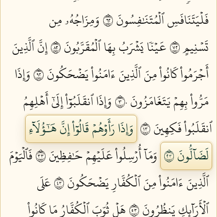
فَلۡيَتَنَافَسِ ٱلۡمُتَنَٰفِسُونَ ٢٦
وَمِزَاجُهُۥ مِن
تَسۡنِيمٍ ٢٧
عَيۡنٗا يَشۡرَبُ بِهَا ٱلۡمُقَرَّبُونَ ٢٨
إِنَّ ٱلَّذِينَ
أَجۡرَمُواْ كَانُواْ مِنَ ٱلَّذِينَ ءَامَنُواْ يَضۡحَكُونَ ٢٩
وَإِذَا
مَرُّواْ بِهِمۡ يَتَغَامَزُونَ ٣٠
وَإِذَا ٱنقَلَبُوٓاْ إِلَىٰٓ أَهۡلِهِمُ
ٱنقَلَبُواْ فَكِهِينَ ٣١
وَإِذَا رَأَوۡهُمۡ قَالُوٓاْ إِنَّ هَٰٓؤُلَآءِ
لَضَآلُّونَ ٣٢
وَمَآ أُرۡسِلُواْ عَلَيۡهِمۡ حَٰفِظِينَ ٣٣
فَٱلۡيَوۡمَ
ٱلَّذِينَ ءَامَنُواْ مِنَ ٱلۡكُفَّارِ يَضۡحَكُونَ ٣٤
عَلَى
ٱلۡأَرَآئِكِ يَنظُرُونَ ٣٥
هَلۡ ثُوِّبَ ٱلۡكُفَّارُ مَا كَانُواْ