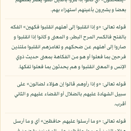
«يضحكون» أي كانوا إذا مروا بالذين آمنوا يغمز بعضهم
بعضا و يشيرون بأعينهم استهزاء بهم.
قوله تعالى: «و إذا انقلبوا إلى أهلهم انقلبوا فكهين» الفكه
بالفتح فالكسر المرح البطر، و المعنى و كانوا إذا انقلبوا و
صاروا إلى أهلهم عن ضحكهم و تغامزهم انقلبوا ملتذين
فرحين بما فعلوا أو هو من الفكاهة بمعنى حديث ذوي
الإنس و المعنى انقلبوا و هم يحدثون بما فعلوا تفكها.
قوله تعالى: «و إذا رأوهم قالوا إن هؤلاء لضالون» على
سبيل الشهادة عليهم بالضلال أو القضاء عليهم و الثاني
أقرب.
قوله تعالى: «و ما أرسلوا عليهم حافظين» أي و ما أرسل