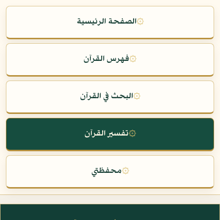
۞
الصفحة الرئيسية
۞
فهرس القرآن
۞
البحث في القرآن
۞
تفسير القرآن
۞
محفظتي