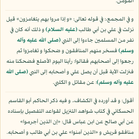
المؤمن.
و في المجمع،: في قوله تعالى: «و إذا مروا بهم يتغامزون» قيل
نزلت في علي بن أبي طالب
(عليه السلام)
و ذلك أنه كان في
نفر من المسلمين جاءوا إلى النبي
(صلى الله عليه وآله
وسلم)
فسخر منهم المنافقون و ضحكوا و تغامزوا ثم
رجعوا إلى أصحابهم فقالوا: رأينا اليوم الأصلع فضحكنا منه
فنزلت الآية قبل أن يصل علي و أصحابه إلى النبي
(صلى الله
عليه وآله وسلم)
: عن مقاتل و الكلبي.
أقول: و قد أورده في الكشاف،. و فيه ذكر الحاكم أبو القاسم
الحسكاني في كتاب شواهد التنزيل لقواعد التفصيل بإسناده
عن أبي صالح عن ابن عباس قال: «إن الذين أجرموا»
منافقو قريش و «الذين آمنوا» علي بن أبي طالب و أصحابه.