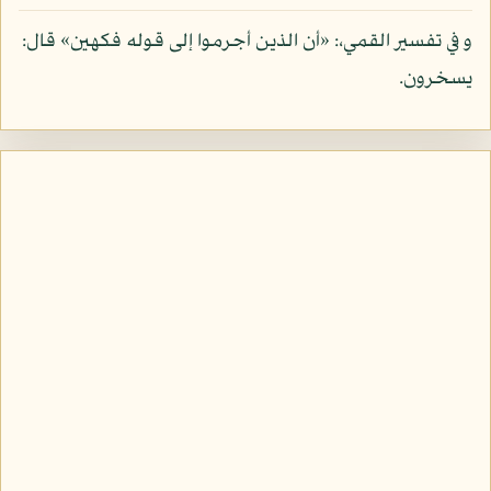
و في تفسير القمي،: «أن الذين أجرموا إلى قوله فكهين» قال:
يسخرون.