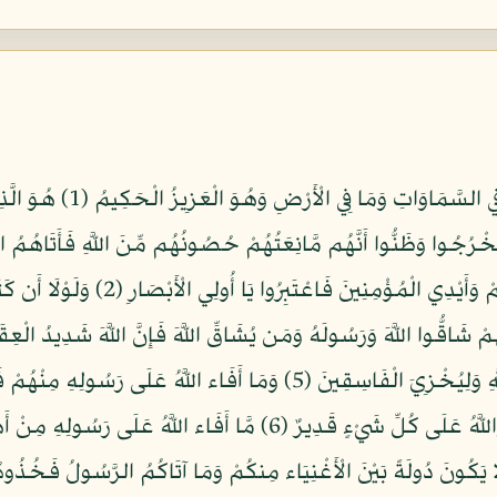
بِسْمِ اللّهِ الرَّحْمنِ الرَّحِي
خْرُجُوا وَظَنُّوا أَنَّهُم مَّانِعَتُهُمْ حُصُونُهُم مِّنَ اللَّهِ فَأَتَاهُمُ 
قُلُوبِهِمُ الرُّعْبَ يُخْرِبُونَ بُيُوتَهُم بِأ
تَرَكْتُمُوهَا قَائِمَةً عَلَى أُصُولِهَا فَبِإِذْنِ اللَّهِ وَلِيُخْزِيَ الْفَاسِقِينَ (5) 
وَلَكِنَّ اللَّهَ يُسَلِّطُ رُسُلَهُ عَلَى مَن يَشَاء وَاللَّهُ عَلَى كُلِّ شَيْءٍ قَدِ
يَكُونَ دُولَةً بَيْنَ الْأَغْنِيَاء مِنكُمْ وَمَا آتَاكُمُ الرَّسُولُ فَخُذُوهُ وَم