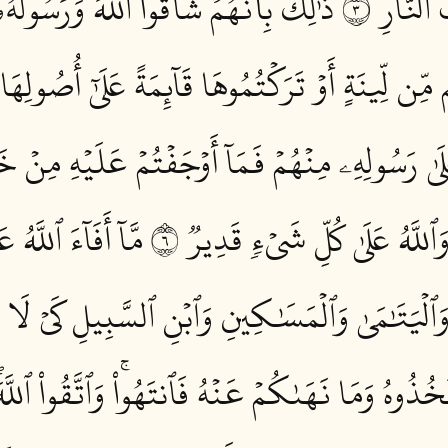
ٱلنَّارِ ٣
ذَٰلِكَ بِأَنَّهُمۡ شَآقُّواْ ٱللَّهَ وَرَسُولَهُۥ
ِّن لِّينَةٍ أَوۡ تَرَكۡتُمُوهَا قَآئِمَةً عَلَىٰٓ أُصُولِهَا 
ُ عَلَىٰ رَسُولِهِۦ مِنۡهُمۡ فَمَآ أَوۡجَفۡتُمۡ عَلَيۡهِ مِنۡ 
ٱللَّهُ عَلَىٰ كُلِّ شَيۡءٖ قَدِيرٞ ٦
مَّآ أَفَآءَ ٱللَّه
 وَٱلۡيَتَٰمَىٰ وَٱلۡمَسَٰكِينِ وَٱبۡنِ ٱلسَّبِيلِ كَيۡ لَا ي
ذُوهُ وَمَا نَهَىٰكُمۡ عَنۡهُ فَٱنتَهُواْۚ وَٱتَّقُواْ ٱللَّهَ