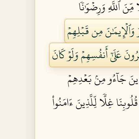
مِّنَ ٱللَّهِ وَرِضۡوَٰنٗا
ارَ وَٱلۡإِيمَٰنَ مِن قَبۡلِهِمۡ
ُونَ عَلَىٰٓ أَنفُسِهِمۡ وَلَوۡ كَانَ
ذِينَ جَآءُو مِنۢ بَعۡدِهِمۡ
ُلُوبِنَا غِلّٗا لِّلَّذِينَ ءَامَنُواْ