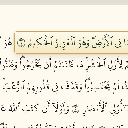
َا فِي ٱلۡأَرۡضِۖ وَهُوَ ٱلۡعَزِيزُ ٱلۡحَكِيمُ ١
هُوَ ٱ
أَوَّلِ ٱلۡحَشۡرِۚ مَا ظَنَنتُمۡ أَن يَخۡرُجُواْۖ وَظَنُّوٓا
يۡثُ لَمۡ يَحۡتَسِبُواْۖ وَقَذَفَ فِي قُلُوبِهِمُ ٱلرُّعۡبَۚ 
ٓأُوْلِي ٱلۡأَبۡصَٰرِ ٢
وَلَوۡلَآ أَن كَتَبَ ٱللَّهُ عَلَ