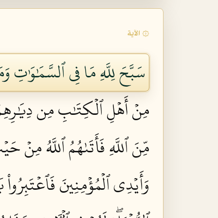
۞ الآية
سَبَّحَ لِلَّهِ مَا فِي ٱلسَّمَٰوَٰتِ وَم
مِنۡ أَهۡلِ ٱلۡكِتَٰبِ مِن دِيَٰرِهِمۡ لِ
مِّنَ ٱللَّهِ فَأَتَىٰهُمُ ٱللَّهُ مِنۡ حَ
وَأَيۡدِي ٱلۡمُؤۡمِنِينَ فَٱعۡتَبِرُواْ يَٰ