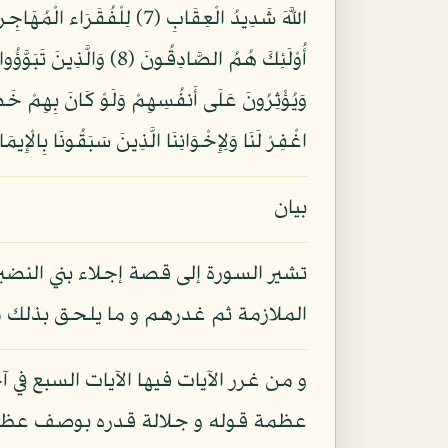
اللَّهَ شَدِيدُ الْعِقَابِ (7) 
أُوْلَئِكَ هُمُ الصَّادِقُو
اغْفِرْ لَنَا وَلِإِخْوَانِنَا الَّذِينَ سَبَقُونَا بِالْإِيمَا
بيان
تشير السورة إلى قصة إجلاء بني النضير
الملازمة ثم غدرهم و ما يلحق بذلك
و من غرر الآيات فيها الآيات السبع في 
عظمة قوله و جلالة قدره بوصف عظمة ق