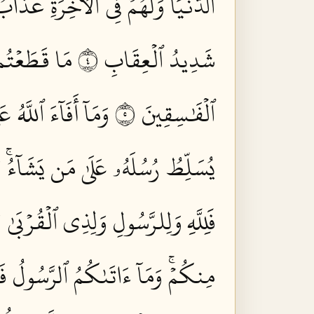
ٱلدُّنۡيَاۖ وَلَهُمۡ فِي ٱلۡأٓخِرَةِ عَذَابُ 
شَدِيدُ ٱلۡعِقَابِ ٤
مَا قَطَعۡتُم م
ٱلۡفَٰسِقِينَ ٥
وَمَآ أَفَآءَ ٱللَّه
يُسَلِّطُ رُسُلَهُۥ عَلَىٰ مَن يَشَآءُۚ وَ
فَلِلَّهِ وَلِلرَّسُولِ وَلِذِي ٱلۡقُرۡبَىٰ
مِنكُمۡۚ وَمَآ ءَاتَىٰكُمُ ٱلرَّسُولُ فَخُ