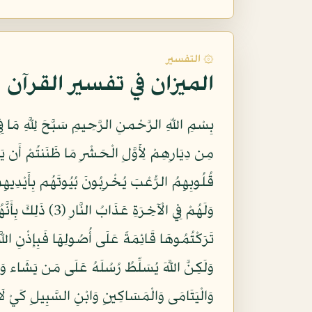
۞ التفسير
الميزان في تفسير القرآن
مِن دِيَارِهِمْ لِأَوَّلِ الْحَشْرِ مَا ظَنَنتُمْ أَن يَ
وَالْيَتَامَى وَالْمَسَاكِينِ وَابْنِ السَّبِيلِ كَيْ لَا 