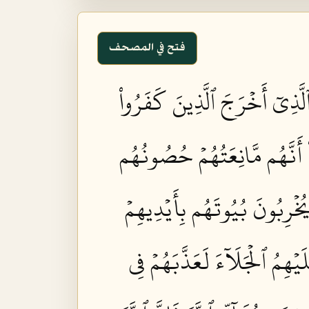
فتح في المصحف
لَّذِيٓ أَخۡرَجَ ٱلَّذِينَ كَفَرُواْ
ْ أَنَّهُم مَّانِعَتُهُمۡ حُصُونُهُم
يُخۡرِبُونَ بُيُوتَهُم بِأَيۡدِيهِمۡ
يۡهِمُ ٱلۡجَلَآءَ لَعَذَّبَهُمۡ فِي