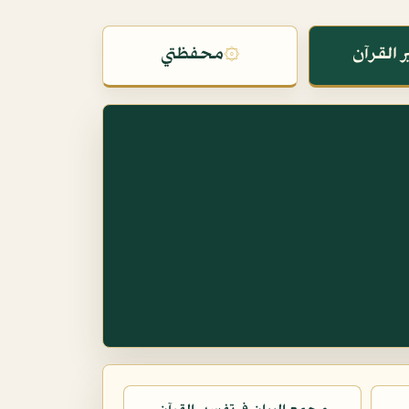
 القرآن
۞
محفظتي