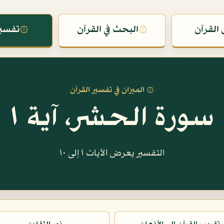
القرآن
۞
البحث في القرآن
۞
تفسير
۞ الميزان في تفسير القرآن
سورة الحشر، آية ١
التفسير يعرض الآيات ١ إلى ١٠