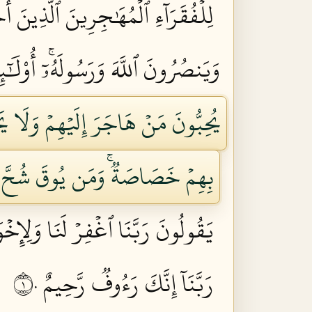
لِلۡفُقَرَآءِ ٱلۡمُهَٰجِرِينَ ٱلَّذِينَ أُ
وَيَنصُرُونَ ٱللَّهَ وَرَسُولَهُۥٓۚ أُوْلَٰ
يُحِبُّونَ مَنۡ هَاجَرَ إِلَيۡهِمۡ وَلَا يَ
بِهِمۡ خَصَاصَةٞۚ وَمَن يُوقَ شُحَّ نَ
يَقُولُونَ رَبَّنَا ٱغۡفِرۡ لَنَا وَلِإِخۡوَ
رَبَّنَآ إِنَّكَ رَءُوفٞ رَّحِيمٌ ١٠