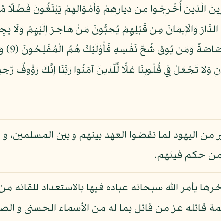
لِلْفُقَرَاء الْمُهَاجِرِينَ الَّذِينَ أُخْرِجُوا مِن دِيارِهِمْ وَأَمْوَالِهِمْ يَبْتَغُونَ فَضْ
نَ (8) وَالَّذِينَ تَبَوَّؤُوا الدَّارَ وَالْإِيمَانَ مِن قَبْلِهِمْ يُحِبُّونَ مَنْ هَاجَرَ إِلَيْه
وَيُؤْثِرُون
نِ وَلَا تَجْعَلْ فِي قُلُوبِنَا غِلًّا لِّلَّذِينَ آمَنُوا رَبَّنَا إِنَّكَ رَؤُوفٌ رَّحِيم
 من اليهود لما نقضوا العهد بينهم و بين المسلمين، و إ
 من حكم فيئهم.
آخرها يأمر الله سبحانه عباده فيها بالاستعداد للقائه م
ائله عز من قائل بما له من الأسماء الحسنى و الصفا