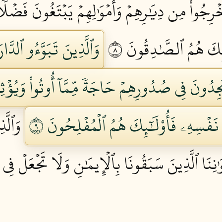
خۡرِجُواْ مِن دِيَٰرِهِمۡ وَأَمۡوَٰلِهِمۡ يَبۡتَغُونَ فَضۡلٗا 
ٓئِكَ هُمُ ٱلصَّٰدِقُونَ ٨
وَٱلَّذِينَ تَبَوَّءُو ٱلدَّ
جِدُونَ فِي صُدُورِهِمۡ حَاجَةٗ مِّمَّآ أُوتُواْ وَيُؤۡثِر
فۡسِهِۦ فَأُوْلَٰٓئِكَ هُمُ ٱلۡمُفۡلِحُونَ ٩
وَٱلَّ
ٰنِنَا ٱلَّذِينَ سَبَقُونَا بِٱلۡإِيمَٰنِ وَلَا تَجۡعَلۡ فِي ق