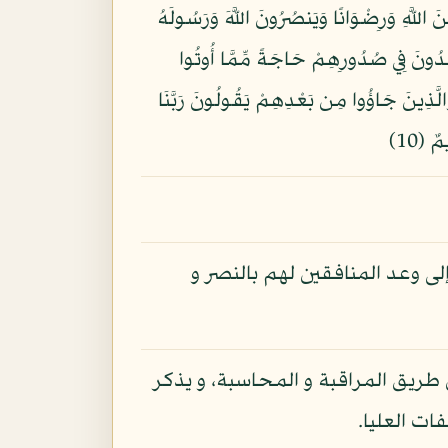
لًا مِّنَ اللَّهِ وَرِضْوَانًا وَيَنصُرُونَ اللَّهَ وَرَسُولَهُ
ِمْ وَلَا يَجِدُونَ فِي صُدُورِهِمْ حَاجَةً مِّمَّا أُوتُوا
َ عَلَى أَنفُسِهِمْ وَلَوْ كَانَ بِهِمْ خَصَاصَةٌ وَمَن يُوقَ شُحَّ نَفْسِهِ فَأُوْلَئِكَ هُمُ الْمُفْلِحُونَ (9) وَالَّذِينَ جَاؤُوا مِن بَعْدِهِمْ يَقُولُونَ رَبَّنَا
ٌ (10)
لى وعد المنافقين لهم بالنصر و
ن طريق المراقبة و المحاسبة، و يذكر
ت العليا.