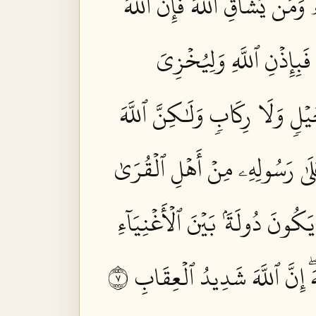
ۖ وَمَن يُشَآقِّ ٱللَّهَ فَإِنَّ ٱللَّهَ
فَبِإِذۡنِ ٱللَّهِ وَلِيُخۡزِيَ
خَيۡلٖ وَلَا رِكَابٖ وَلَٰكِنَّ ٱللَّهَ
ُ عَلَىٰ رَسُولِهِۦ مِنۡ أَهۡلِ ٱلۡقُرَىٰ
َكُونَ دُولَةَۢ بَيۡنَ ٱلۡأَغۡنِيَآءِ
ۖ إِنَّ ٱللَّهَ شَدِيدُ ٱلۡعِقَابِ ٧