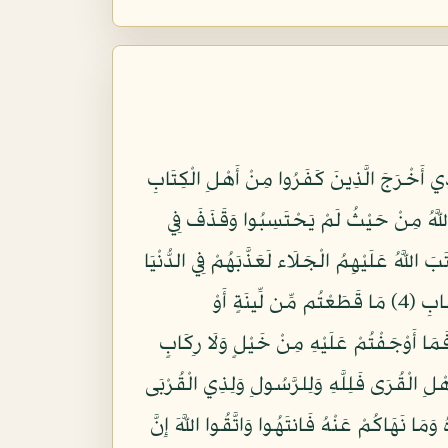
مِ سَبَّحَ لِلَّهِ مَا فِي السَّمَاوَاتِ وَمَا فِي الْأَرْضِ وَهُوَ الْعَزِيزُ الْحَكِيمُ (1) هُوَ الَّذِي أَخْرَجَ الَّذِينَ كَفَرُوا مِنْ أَهْلِ الْكِتَابِ
اللَّهُ مِنْ حَيْثُ لَمْ يَحْتَسِبُوا وَقَذَفَ فِي
َيْدِيهِمْ وَأَيْدِي الْمُؤْمِنِينَ فَاعْتَبِرُوا يَا أُولِي الْأَبْصَارِ (2) وَلَوْلَا أَن كَتَبَ اللَّهُ عَلَيْهِمُ الْجَلَاء لَعَذَّبَهُمْ فِي الدُّنْيَا
وَلَهُمْ فِي الْآخِرَةِ عَذَابُ النَّارِ (3) ذَلِكَ بِأَنَّهُمْ شَاقُّوا اللَّهَ وَرَسُولَهُ وَمَن يُشَاقِّ اللَّهَ فَإِنَّ اللَّهَ شَدِيدُ الْعِقَابِ (4) مَا قَطَعْتُم مِّن لِّينَةٍ أَوْ
وَمَا أَفَاء اللَّهُ عَلَى رَسُولِهِ مِنْهُمْ فَمَا أَوْجَفْتُمْ عَلَيْهِ مِنْ خَيْلٍ وَلَا رِكَابٍ
يرٌ (6) مَّا أَفَاء اللَّهُ عَلَى رَسُولِهِ مِنْ أَهْلِ الْقُرَى فَلِلَّهِ وَلِلرَّسُولِ وَلِذِي الْقُرْبَى
َا نَهَاكُمْ عَنْهُ فَانتَهُوا وَاتَّقُوا اللَّهَ إِنَّ