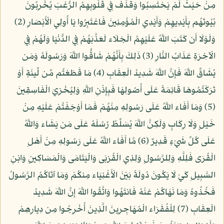
مِنْ حَيْثُ لَمْ يَحْتَسِبُوا وَقَذَفَ فِي قُلُوبِهِمُ الرُّعْبَ يُخْرِبُونَ
بُيُوتَهُم بِأَيْدِيهِمْ وَأَيْدِي الْمُؤْمِنِينَ فَاعْتَبِرُوا يَا أُولِي الْأَبْصَارِ (2)
وَلَوْلَا أَن كَتَبَ اللَّهُ عَلَيْهِمُ الْجَلَاء لَعَذَّبَهُمْ فِي الدُّنْيَا وَلَهُمْ فِي
الْآخِرَةِ عَذَابُ النَّارِ (3) ذَلِكَ بِأَنَّهُمْ شَاقُّوا اللَّهَ وَرَسُولَهُ وَمَن
يُشَاقِّ اللَّهَ فَإِنَّ اللَّهَ شَدِيدُ الْعِقَابِ (4) مَا قَطَعْتُم مِّن لِّينَةٍ أَوْ
تَرَكْتُمُوهَا قَائِمَةً عَلَى أُصُولِهَا فَبِإِذْنِ اللَّهِ وَلِيُخْزِيَ الْفَاسِقِينَ
(5) وَمَا أَفَاء اللَّهُ عَلَى رَسُولِهِ مِنْهُمْ فَمَا أَوْجَفْتُمْ عَلَيْهِ مِنْ
خَيْلٍ وَلَا رِكَابٍ وَلَكِنَّ اللَّهَ يُسَلِّطُ رُسُلَهُ عَلَى مَن يَشَاء وَاللَّهُ
عَلَى كُلِّ شَيْءٍ قَدِيرٌ (6) مَّا أَفَاء اللَّهُ عَلَى رَسُولِهِ مِنْ أَهْلِ
الْقُرَى فَلِلَّهِ وَلِلرَّسُولِ وَلِذِي الْقُرْبَى وَالْيَتَامَى وَالْمَسَاكِينِ وَابْنِ
السَّبِيلِ كَيْ لَا يَكُونَ دُولَةً بَيْنَ الْأَغْنِيَاء مِنكُمْ وَمَا آتَاكُمُ الرَّسُولُ
فَخُذُوهُ وَمَا نَهَاكُمْ عَنْهُ فَانتَهُوا وَاتَّقُوا اللَّهَ إِنَّ اللَّهَ شَدِيدُ
الْعِقَابِ (7) لِلْفُقَرَاء الْمُهَاجِرِينَ الَّذِينَ أُخْرِجُوا مِن دِيارِهِمْ