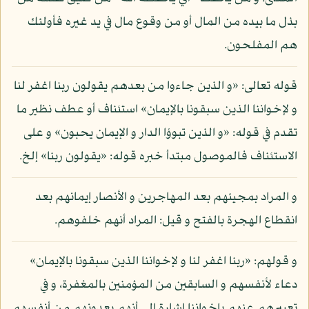
بذل ما بيده من المال أو من وقوع مال في يد غيره فأولئك
هم المفلحون.
قوله تعالى: «و الذين جاءوا من بعدهم يقولون ربنا اغفر لنا
و لإخواننا الذين سبقونا بالإيمان» استئناف أو عطف نظير ما
تقدم في قوله: «و الذين تبوؤا الدار و الإيمان يحبون» و على
الاستئناف فالموصول مبتدأ خبره قوله: «يقولون ربنا» إلخ.
و المراد بمجيئهم بعد المهاجرين و الأنصار إيمانهم بعد
انقطاع الهجرة بالفتح و قيل: المراد أنهم خلفوهم.
و قولهم: «ربنا اغفر لنا و لإخواننا الذين سبقونا بالإيمان»
دعاء لأنفسهم و السابقين من المؤمنين بالمغفرة، و في
تعبيرهم عنهم بإخواننا إشارة إلى أنهم يعدونهم من أنفسهم