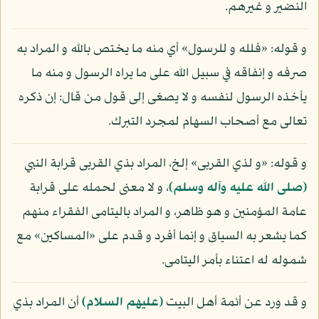
النضير و غيرهم.
و قوله: «فلله و للرسول» أي منه ما يختص بالله و المراد به
صرفه و إنفاقه في سبيل الله على ما يراه الرسول و منه ما
يأخذه الرسول لنفسه و لا يصغى إلى قول من قال: إن ذكره
تعالى مع أصحاب السهام لمجرد التبرك.
و قوله: «و لذي القربى» إلخ، المراد بذي القربى قرابة النبي
(صلى الله عليه وآله وسلم)
، و لا معنى لحمله على قرابة
عامة المؤمنين و هو ظاهر، و المراد باليتامى الفقراء منهم
كما يشعر به السياق و إنما أفرد و قدم على «المساكين» مع
شموله له اعتناء بأمر اليتامى.
و قد ورد عن أئمة أهل البيت
(عليهم السلام)
أن المراد بذي