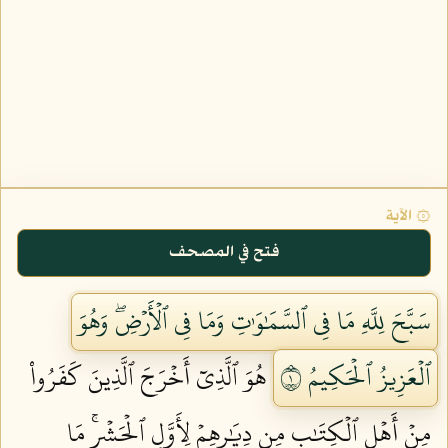
۞ الآية
فتح في المصحف
سَبَّحَ لِلَّهِ مَا فِي ٱلسَّمَٰوَٰتِ وَمَا فِي ٱلۡأَرۡضِۖ وَهُوَ
ٱلۡعَزِيزُ ٱلۡحَكِيمُ ١
هُوَ ٱلَّذِيٓ أَخۡرَجَ ٱلَّذِينَ كَفَرُواْ
مِنۡ أَهۡلِ ٱلۡكِتَٰبِ مِن دِيَٰرِهِمۡ لِأَوَّلِ ٱلۡحَشۡرِۚ مَا