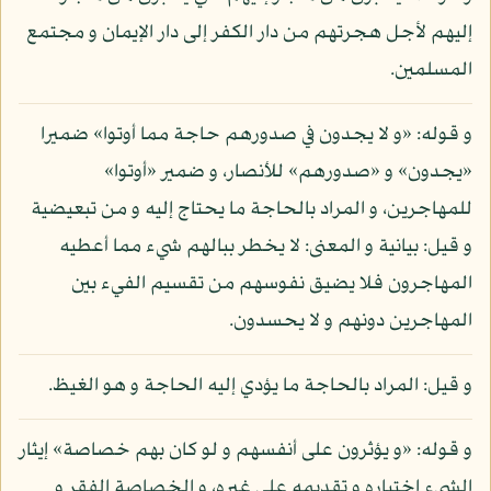
إليهم لأجل هجرتهم من دار الكفر إلى دار الإيمان و مجتمع
المسلمين.
و قوله: «و لا يجدون في صدورهم حاجة مما أوتوا» ضميرا
«يجدون» و «صدورهم» للأنصار، و ضمير «أوتوا»
للمهاجرين، و المراد بالحاجة ما يحتاج إليه و من تبعيضية
و قيل: بيانية و المعنى: لا يخطر ببالهم شيء مما أعطيه
المهاجرون فلا يضيق نفوسهم من تقسيم الفيء بين
المهاجرين دونهم و لا يحسدون.
و قيل: المراد بالحاجة ما يؤدي إليه الحاجة و هو الغيظ.
و قوله: «و يؤثرون على أنفسهم و لو كان بهم خصاصة» إيثار
الشيء اختياره و تقديمه على غيره، و الخصاصة الفقر و