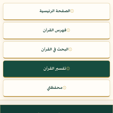
۞
الصفحة الرئيسية
۞
فهرس القرآن
۞
البحث في القرآن
۞
تفسير القرآن
۞
محفظتي