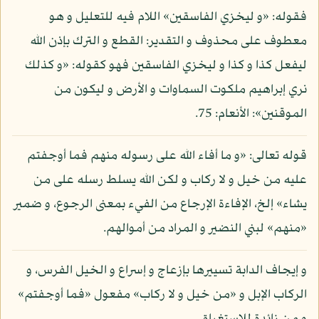
فقوله: «و ليخزي الفاسقين» اللام فيه للتعليل و هو
معطوف على محذوف و التقدير: القطع و الترك بإذن الله
ليفعل كذا و كذا و ليخزي الفاسقين فهو كقوله: «و كذلك
نري إبراهيم ملكوت السماوات و الأرض و ليكون من
الموقنين»: الأنعام: 75.
قوله تعالى: «و ما أفاء الله على رسوله منهم فما أوجفتم
عليه من خيل و لا ركاب و لكن الله يسلط رسله على من
يشاء» إلخ، الإفاءة الإرجاع من الفيء بمعنى الرجوع، و ضمير
«منهم» لبني النضير و المراد من أموالهم.
و إيجاف الدابة تسييرها بإزعاج و إسراع و الخيل الفرس، و
الركاب الإبل و «من خيل و لا ركاب» مفعول «فما أوجفتم»