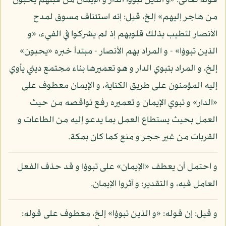
قوله تعالى: «و الذين تبوؤا الدار و الإيمان من قبلهم يحبون
من هاجر إليهم» إلخ، قيل: إنه استئناف مسوق لمدح
الأنصار لتطيب بذلك قلوبهم إذ لم يشركوا في الفيء، «و
الذين تبوؤا» - و المراد بهم الأنصار - مبتدأ خبره «يحبون»
إلخ، و المراد بتبوي الدار و هو تعميرها بناء مجتمع ديني يأوي
إليه المؤمنون على طريق الكناية، و الإيمان معطوف على
«الدار» و تبوي الإيمان و تعميره رفع نواقصه من حيث
العمل بحيث يستطاع العمل بما يدعو إليه من الطاعات و
القربات من غير حجر و منع كما كان بمكة.
و احتمل أن يعطف «الإيمان» على تبوؤا و قد حذف الفعل
العامل فيه، و التقدير: و آثروا الإيمان.
و قيل: إن قوله: «و الذين تبوؤا» إلخ، معطوف على قوله: