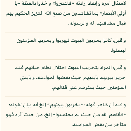
لامتثال أمره و إنفاذ إرادته «فاعتبروا» و خذوا بالعظة «يا
أولي الأبصار» بما تشاهدون من صنع الله العزيز الحكيم بهم
قبال مشاقتهم له و لرسوله.
و قيل: كانوا يخربون البيوت ليهربوا و يخربها المؤمنون
ليصلوا.
و قيل: المراد بتخريب البيوت اختلال نظام حياتهم فقد
خربوا بيوتهم بأيديهم حيث نقضوا الموادعة، و بأيدي
المؤمنين حيث بعثوهم على قتالهم.
و فيه أن ظاهر قوله: «يخربون بيوتهم» إلخ أنه بيان لقوله:
«فأتاهم الله من حيث لم يحتسبوا» إلخ، من حيث أثره فهو
متأخر عن نقض الموادعة.