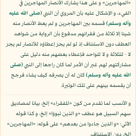
«المهاجرين» و على هذا يشارك الأنصار المهاجرين في
الفيء، و الإشكال عليه بأن المروي أن النبي
(صلى الله عليه
وآله وسلم)
قسمه بين المهاجرين و لم يعط الأنصار منه
شيئا إلا ثلاثة من فقرائهم مدفوع بأن الرواية من شواهد
العطف دون الاستئناف إذ لو لم يجز إعطاؤه للأنصار لم يجز
لا - للثلاثة و لا للواحد فإعطاء بعضهم منه دليل على
مشاركتهم لهم غير أن الأمر لما كان راجعا إلى النبي
(صلى
الله عليه وآله وسلم)
كان له أن يصرفه كيف يشاء فرجح
أن يقسمه بينهم على تلك الوتيرة.
و الأنسب لما تقدم من كون «للفقراء» إلخ، بيانا لمصاديق
سهم السبيل هو عطف «و الذين تبوؤا» إلخ، و كذا قوله
الآتي: «و الذين جاءوا من بعدهم» على قوله: «المهاجرين»
إلخ، دون الاستئناف.