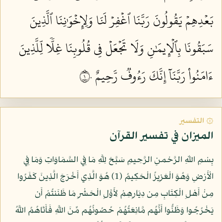
بَعۡدِهِمۡ يَقُولُونَ رَبَّنَا ٱغۡفِرۡ لَنَا وَلِإِخۡوَٰنِنَا ٱلَّذِينَ
سَبَقُونَا بِٱلۡإِيمَٰنِ وَلَا تَجۡعَلۡ فِي قُلُوبِنَا غِلّٗا لِّلَّذِينَ
ءَامَنُواْ رَبَّنَآ إِنَّكَ رَءُوفٞ رَّحِيمٌ ١٠
۞ التفسير
الميزان في تفسير القرآن
بِسْمِ اللّهِ الرَّحْمنِ الرَّحِيمِ سَبَّحَ لِلَّهِ مَا فِي السَّمَاوَاتِ وَمَا فِي
الْأَرْضِ وَهُوَ الْعَزِيزُ الْحَكِيمُ (1) هُوَ الَّذِي أَخْرَجَ الَّذِينَ كَفَرُوا
مِنْ أَهْلِ الْكِتَابِ مِن دِيَارِهِمْ لِأَوَّلِ الْحَشْرِ مَا ظَنَنتُمْ أَن
يَخْرُجُوا وَظَنُّوا أَنَّهُم مَّانِعَتُهُمْ حُصُونُهُم مِّنَ اللَّهِ فَأَتَاهُمُ اللَّهُ