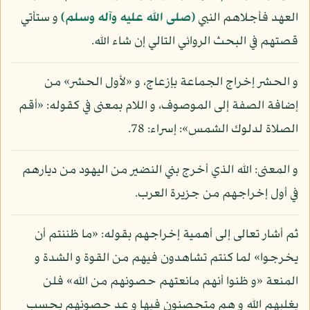
العهد فأجلاهم النبي
(صلى الله عليه وآله وسلم)
و ستأتي
قصتهم في البحث الروائي التالي إن شاء الله.
و الحشر إخراج الجماعة بإزعاج، و «لأول الحشر» من
إضافة الصفة إلى الموصوف، و اللام بمعنى في كقوله: «أقم
الصلاة لدلوك الشمس»: إسراء: 78.
و المعنى: الله الذي أخرج بني النضير من اليهود من ديارهم
في أول إخراجهم من جزيرة العرب.
ثم أشار تعالى إلى أهمية إخراجهم بقوله: «ما ظننتم أن
يخرجوا» لما كنتم تشاهدون فيهم من القوة و الشدة و
المنعة «و ظنوا أنهم مانعتهم حصونهم من الله» فلن
يغلبهم الله و هم متحصنون فيها و عد حصونهم بحسب