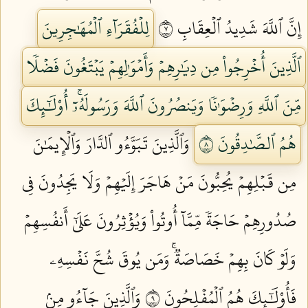
إِنَّ ٱللَّهَ شَدِيدُ ٱلۡعِقَابِ ٧
لِلۡفُقَرَآءِ ٱلۡمُهَٰجِرِينَ
ٱلَّذِينَ أُخۡرِجُواْ مِن دِيَٰرِهِمۡ وَأَمۡوَٰلِهِمۡ يَبۡتَغُونَ فَضۡلٗا
مِّنَ ٱللَّهِ وَرِضۡوَٰنٗا وَيَنصُرُونَ ٱللَّهَ وَرَسُولَهُۥٓۚ أُوْلَٰٓئِكَ
هُمُ ٱلصَّٰدِقُونَ ٨
وَٱلَّذِينَ تَبَوَّءُو ٱلدَّارَ وَٱلۡإِيمَٰنَ
مِن قَبۡلِهِمۡ يُحِبُّونَ مَنۡ هَاجَرَ إِلَيۡهِمۡ وَلَا يَجِدُونَ فِي
صُدُورِهِمۡ حَاجَةٗ مِّمَّآ أُوتُواْ وَيُؤۡثِرُونَ عَلَىٰٓ أَنفُسِهِمۡ
وَلَوۡ كَانَ بِهِمۡ خَصَاصَةٞۚ وَمَن يُوقَ شُحَّ نَفۡسِهِۦ
فَأُوْلَٰٓئِكَ هُمُ ٱلۡمُفۡلِحُونَ ٩
وَٱلَّذِينَ جَآءُو مِنۢ