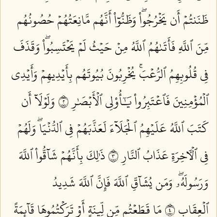
ظَنَنتُمۡ أَن يَخۡرُجُواْۖ وَظَنُّوٓاْ أَنَّهُم مَّانِعَتُهُمۡ حُصُونُهُم
مِّنَ ٱللَّهِ فَأَتَىٰهُمُ ٱللَّهُ مِنۡ حَيۡثُ لَمۡ يَحۡتَسِبُواْۖ وَقَذَفَ
فِي قُلُوبِهِمُ ٱلرُّعۡبَۚ يُخۡرِبُونَ بُيُوتَهُم بِأَيۡدِيهِمۡ وَأَيۡدِي
ٱلۡمُؤۡمِنِينَ فَٱعۡتَبِرُواْ يَٰٓأُوْلِي ٱلۡأَبۡصَٰرِ ٢
وَلَوۡلَآ أَن
كَتَبَ ٱللَّهُ عَلَيۡهِمُ ٱلۡجَلَآءَ لَعَذَّبَهُمۡ فِي ٱلدُّنۡيَاۖ وَلَهُمۡ
فِي ٱلۡأٓخِرَةِ عَذَابُ ٱلنَّارِ ٣
ذَٰلِكَ بِأَنَّهُمۡ شَآقُّواْ ٱللَّهَ
وَرَسُولَهُۥۖ وَمَن يُشَآقِّ ٱللَّهَ فَإِنَّ ٱللَّهَ شَدِيدُ
ٱلۡعِقَابِ ٤
مَا قَطَعۡتُم مِّن لِّينَةٍ أَوۡ تَرَكۡتُمُوهَا قَآئِمَةً