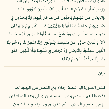
وَأَمْوَالِهِمْ يَبْتَغُونَ فَضْلًا مِّنَ اللَّهِ وَرِضْوَانًا وَيَنصُرُونَ اللَّهَ
وَرَسُولَهُ أُوْلَئِكَ هُمُ الصَّادِقُونَ (8) وَالَّذِينَ تَبَوَّؤُوا الدَّارَ
وَالْإِيمَانَ مِن قَبْلِهِمْ يُحِبُّونَ مَنْ هَاجَرَ إِلَيْهِمْ وَلَا يَجِدُونَ فِي
صُدُورِهِمْ حَاجَةً مِّمَّا أُوتُوا وَيُؤْثِرُونَ عَلَى أَنفُسِهِمْ وَلَوْ كَانَ
بِهِمْ خَصَاصَةٌ وَمَن يُوقَ شُحَّ نَفْسِهِ فَأُوْلَئِكَ هُمُ الْمُفْلِحُونَ
(9) وَالَّذِينَ جَاؤُوا مِن بَعْدِهِمْ يَقُولُونَ رَبَّنَا اغْفِرْ لَنَا وَلِإِخْوَانِنَا
الَّذِينَ سَبَقُونَا بِالْإِيمَانِ وَلَا تَجْعَلْ فِي قُلُوبِنَا غِلًّا لِّلَّذِينَ آمَنُوا
رَبَّنَا إِنَّكَ رَؤُوفٌ رَّحِيمٌ (10)
بيان
تشير السورة إلى قصة إجلاء بني النضير من اليهود لما
نقضوا العهد بينهم و بين المسلمين، و إلى وعد المنافقين
لهم بالنصر و الملازمة ثم غدرهم و ما يلحق بذلك من