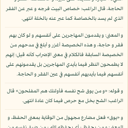
الحاجة، قال الراغب: خصاص البيت فرجه و عبر عن الفقر
الذي لم يسد بالخصاصة كما عبر عنه بالخلة انتهى.
و المعنى: و يقدمون المهاجرين على أنفسهم و لو كان بهم
فقر و حاجة، و هذه الخصيصة أغزر و أبلغ في مدحهم من
الخصيصة السابقة فالكلام في معنى الإضراب كأنه قيل: إنهم
لا يطمحون النظر فيما بأيدي المهاجرين بل يقدمونهم على
أنفسهم فيما بأيديهم أنفسهم في عين الفقر و الحاجة.
و قوله: «و من يوق شح نفسه فأولئك هم المفلحون» قال
الراغب: الشح بخل مع حرص فيما كان عادة انتهى.
و «يوق» فعل مضارع مجهول من الوقاية بمعنى الحفظ، و
المعنى: و من يحفظ - أي يحفظه الله - من ضيق نفسه من