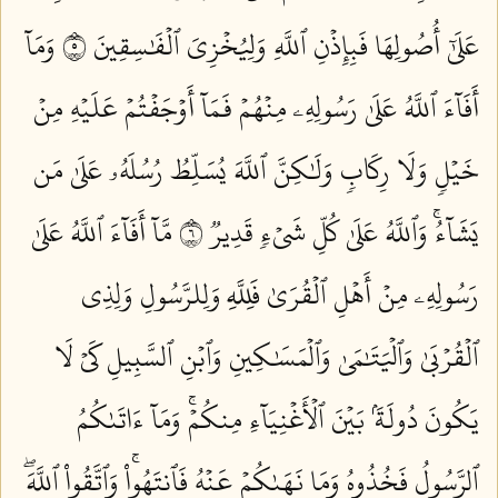
عَلَىٰٓ أُصُولِهَا فَبِإِذۡنِ ٱللَّهِ وَلِيُخۡزِيَ ٱلۡفَٰسِقِينَ ٥
وَمَآ
أَفَآءَ ٱللَّهُ عَلَىٰ رَسُولِهِۦ مِنۡهُمۡ فَمَآ أَوۡجَفۡتُمۡ عَلَيۡهِ مِنۡ
خَيۡلٖ وَلَا رِكَابٖ وَلَٰكِنَّ ٱللَّهَ يُسَلِّطُ رُسُلَهُۥ عَلَىٰ مَن
يَشَآءُۚ وَٱللَّهُ عَلَىٰ كُلِّ شَيۡءٖ قَدِيرٞ ٦
مَّآ أَفَآءَ ٱللَّهُ عَلَىٰ
رَسُولِهِۦ مِنۡ أَهۡلِ ٱلۡقُرَىٰ فَلِلَّهِ وَلِلرَّسُولِ وَلِذِي
ٱلۡقُرۡبَىٰ وَٱلۡيَتَٰمَىٰ وَٱلۡمَسَٰكِينِ وَٱبۡنِ ٱلسَّبِيلِ كَيۡ لَا
يَكُونَ دُولَةَۢ بَيۡنَ ٱلۡأَغۡنِيَآءِ مِنكُمۡۚ وَمَآ ءَاتَىٰكُمُ
ٱلرَّسُولُ فَخُذُوهُ وَمَا نَهَىٰكُمۡ عَنۡهُ فَٱنتَهُواْۚ وَٱتَّقُواْ ٱللَّهَۖ