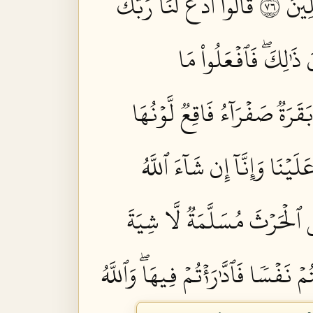
ينَ ٦٧
قَالُواْ ٱدۡعُ لَنَا رَبَّكَ
َ ذَٰلِكَۖ فَٱفۡعَلُواْ مَا
بَقَرَةٞ صَفۡرَآءُ فَاقِعٞ لَّوۡنُهَا
لَيۡنَا وَإِنَّآ إِن شَآءَ ٱللَّهُ
ِي ٱلۡحَرۡثَ مُسَلَّمَةٞ لَّا شِيَةَ
ُمۡ نَفۡسٗا فَٱدَّٰرَٰءۡتُمۡ فِيهَاۖ وَٱللَّهُ