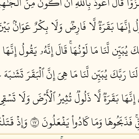
َا هُزُوٗاۖ قَالَ أَعُوذُ بِٱللَّهِ أَنۡ أَكُونَ مِنَ ٱلۡجَٰهِلِ
ُولُ إِنَّهَا بَقَرَةٞ لَّا فَارِضٞ وَلَا بِكۡرٌ عَوَانُۢ بَيۡن
كَ يُبَيِّن لَّنَا مَا لَوۡنُهَاۚ قَالَ إِنَّهُۥ يَقُولُ إِنَّهَا 
َنَا رَبَّكَ يُبَيِّن لَّنَا مَا هِيَ إِنَّ ٱلۡبَقَرَ تَشَٰبَهَ عَ
ُ إِنَّهَا بَقَرَةٞ لَّا ذَلُولٞ تُثِيرُ ٱلۡأَرۡضَ وَلَا تَسۡق
ۚ فَذَبَحُوهَا وَمَا كَادُواْ يَفۡعَلُونَ ٧١
وَإِذۡ قَتَلۡت