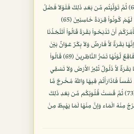
وَإِذْ أَخَذْنَا مِيثَاقَكُمْ وَرَفَعْنَا فَوْقَكُمُ الطُّورَ خُذُواْ مَا آتَيْنَاكُم بِقُوَّةٍ وَاذْكُرُواْ مَا فِيهِ لَعَلَّكُمْ تَتَّقُونَ (63) ثُمَّ تَوَلَّيْتُم مِّن بَعْدِ ذَلِكَ فَلَوْلاَ فَضْلُ
اللَّهِ عَلَيْكُمْ وَرَحْمَتُهُ لَكُنتُم مِّنَ الْخَاسِرِينَ (64) وَلَقَدْ عَلِمْتُمُ الَّذِينَ اعْتَدَواْ مِنكُمْ فِي السَّبْتِ فَقُلْنَا لَهُمْ كُونُواْ قِرَدَةً خَاسِئِينَ (65)
6) وَإِذْ قَالَ مُوسَى لِقَوْمِهِ إِنَّ اللّهَ يَأْمُرُكُمْ أَنْ تَذْبَحُواْ بَقَرَةً قَالُواْ أَتَتَّخِذُنَا
هِيَ قَالَ إِنَّهُ يَقُولُ إِنَّهَا بَقَرَةٌ لاَّ فَارِضٌ وَلاَ بِكْرٌ عَوَانٌ بَيْنَ
ذَلِكَ فَافْعَلُواْ مَا تُؤْمَرونَ (68) قَالُواْ ادْعُ لَنَا رَبَّكَ يُبَيِّن لَّنَا مَا لَوْنُهَا قَالَ إِنَّهُ يَقُولُ إِنّهَا بَقَرَةٌ صَفْرَاء فَاقِعٌ لَّوْنُهَا تَسُرُّ النَّاظِرِينَ (69) قَالُواْ
لَيْنَا وَإِنَّآ إِن شَاء اللَّهُ لَمُهْتَدُونَ (70) قَالَ إِنَّهُ يَقُولُ إِنَّهَا بَقَرَةٌ لاَّ ذَلُولٌ تُثِيرُ الأَرْضَ وَلاَ تَسْقِي
ُواْ الآنَ جِئْتَ بِالْحَقِّ فَذَبَحُوهَا وَمَا كَادُواْ يَفْعَلُونَ (71) وَإِذْ قَتَلْتُمْ نَفْساً فَادَّارَأْتُمْ فِيهَا وَاللّهُ مُخْرِجٌ مَّا
كُنتُمْ تَكْتُمُونَ (72) فَقُلْنَا اضْرِبُوهُ بِبَعْضِهَا كَذَلِكَ يُحْيِي اللّهُ الْمَوْتَى وَيُرِيكُمْ آيَاتِهِ لَعَلَّكُمْ تَعْقِلُونَ (73) ثُمَّ قَسَتْ قُلُوبُكُم مِّن بَعْدِ ذَلِكَ
رُجُ مِنْهُ الْمَاء وَإِنَّ مِنْهَا لَمَا يَهْبِطُ مِنْ