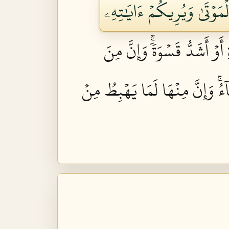
ۡمَوۡتَىٰ وَيُرِيكُمۡ ءَايَٰتِهِۦ
ۡ أَشَدُّ قَسۡوَةٗۚ وَإِنَّ مِنَ
آءُۚ وَإِنَّ مِنۡهَا لَمَا يَهۡبِطُ مِنۡ