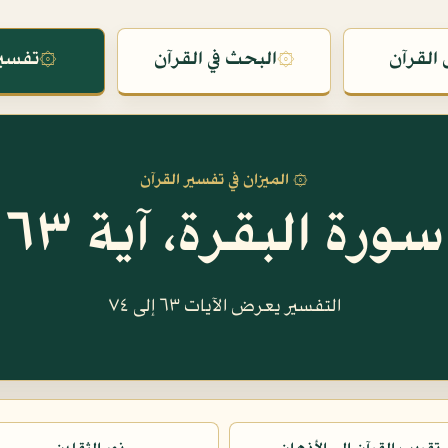
القرآن
۞
البحث في القرآن
۞
تفسير
۞ الميزان في تفسير القرآن
سورة البقرة، آية ٦٣
التفسير يعرض الآيات ٦٣ إلى ٧٤