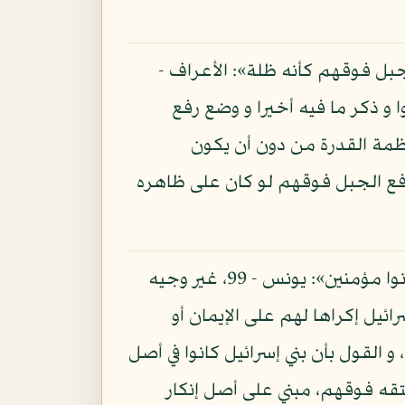
لجبل فوقهم كأنه ظلة»: الأعراف -
توا و ذكر ما فيه أخيرا و وضع رفع
ظمة القدرة من دون أن يكون
 رفع الجبل فوقهم لو كان على ظاهره
و قد قال سبحانه: «لا إكراه في الدين»: البقرة - 256، و قال تعالى: «أ فأنت تكره الناس حتى يكونوا مؤمنين»: يونس - 99، غير وجيه
ائيل إكراها لهم على الإيمان أو
القول بأن بني إسرائيل كانوا في أصل
تقه فوقهم، مبني على أصل إنكار