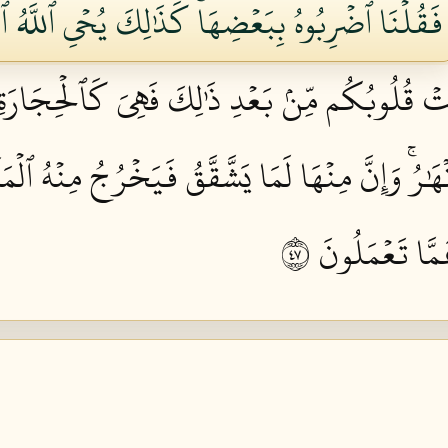
فَقُلۡنَا ٱضۡرِبُوهُ بِبَعۡضِهَاۚ كَذَٰلِكَ يُحۡيِ ٱللَّهُ ٱل
ۡ قُلُوبُكُم مِّنۢ بَعۡدِ ذَٰلِكَ فَهِيَ كَٱلۡحِجَارَةِ أَو
ۡهَٰرُۚ وَإِنَّ مِنۡهَا لَمَا يَشَّقَّقُ فَيَخۡرُجُ مِنۡهُ ٱلۡمَ
مَّا تَعۡمَلُونَ ٧٤