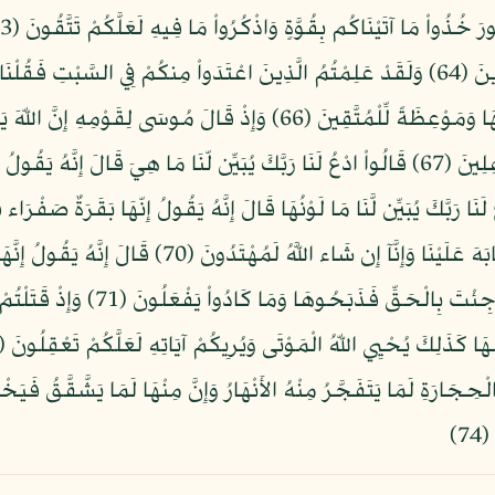
فَجَعَلْنَاهَا نَكَالاً لِّمَا بَيْنَ يَدَيْهَا وَمَا خَلْفَهَا وَمَوْعِظَةً لِّلْمُتَّقِينَ (6
هُزُواً قَالَ أَعُوذُ بِاللّهِ أَنْ أَكُونَ مِنَ الْجَاهِلِينَ (67) قَالُواْ ادْعُ لَنَا رَبَّكَ يُبَيِّن لّنَا مَا 
ادْعُ لَنَا رَبَّكَ يُبَيِّن لَّنَا مَا هِيَ إِنَّ البَقَرَ تَشَابَهَ عَ
الْحَرْثَ مُسَلَّمَةٌ لاَّ شِيَةَ فِيهَا قَال
حِجَارَةِ لَمَا يَتَفَجَّرُ مِنْهُ الأَنْهَارُ وَإِنَّ مِنْهَا لَمَا يَشَّقَّقُ فَيَخْ
7)