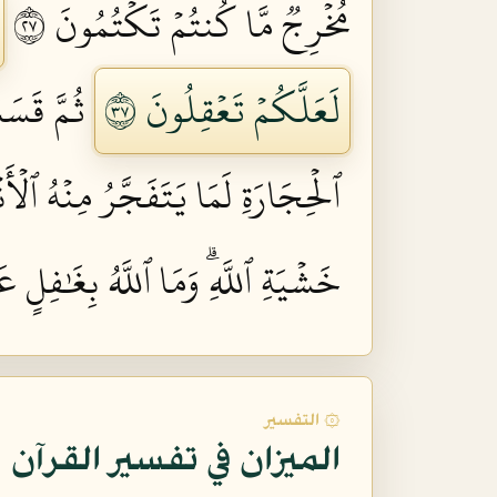
مُخۡرِجٞ مَّا كُنتُمۡ تَكۡتُمُونَ ٧٢
لَعَلَّكُمۡ تَعۡقِلُونَ ٧٣
ثُمَّ قَسَت
ٱلۡحِجَارَةِ لَمَا يَتَفَجَّرُ مِنۡهُ ٱلۡأَن
خَشۡيَةِ ٱللَّهِۗ وَمَا ٱللَّهُ بِغَٰفِلٍ عَ
۞ التفسير
الميزان في تفسير القرآن