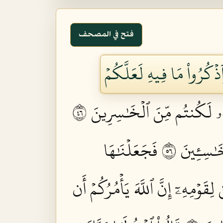
فتح في المصحف
ذۡكُرُواْ مَا فِيهِ لَعَلَّكُمۡ
تُهُۥ لَكُنتُم مِّنَ ٱلۡخَٰسِرِينَ ٦٤
ٰسِـِٔينَ ٦٥
فَجَعَلۡنَٰهَا
ِقَوۡمِهِۦٓ إِنَّ ٱللَّهَ يَأۡمُرُكُمۡ أَن