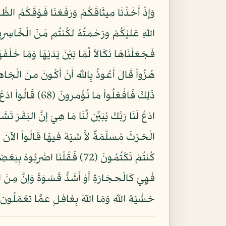
فَهِيَ كَالْحِجَارَةِ أَوْ أَشَدُّ قَسْوَةً وَإِنَّ مِنَ الْ
خَشْيَةِ اللّهِ وَمَا اللّهُ بِغَافِلٍ عَمَّا تَعْمَلُونَ (4