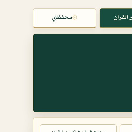
 القرآن
۞
محفظتي