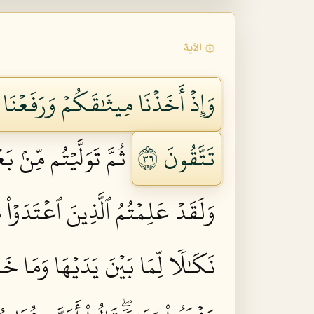
۞ الآية
وَإِذۡ أَخَذۡنَا مِيثَٰقَكُمۡ وَرَفَعۡنَا 
تَتَّقُونَ ٦٣
ثُمَّ تَوَلَّيۡتُم مِّنۢ 
وَلَقَدۡ عَلِمۡتُمُ ٱلَّذِينَ ٱعۡتَدَوۡاْ
نَكَٰلٗا لِّمَا بَيۡنَ يَدَيۡهَا وَمَا خَلۡف