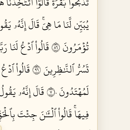
تَذۡبَحُواْ بَقَرَةٗۖ قَالُوٓاْ أَتَتَّخِذُن
يُبَيِّن لَّنَا مَا هِيَۚ قَالَ إِنَّهُۥ يَق
تُؤۡمَرُونَ ٦٨
قَالُواْ ٱدۡعُ لَنَا رَبَّ
تَسُرُّ ٱلنَّٰظِرِينَ ٦٩
قَالُواْ ٱدۡعُ ل
لَمُهۡتَدُونَ ٧٠
قَالَ إِنَّهُۥ يَقُول
فِيهَاۚ قَالُواْ ٱلۡـَٰٔنَ جِئۡتَ بِٱلۡحَقِّ