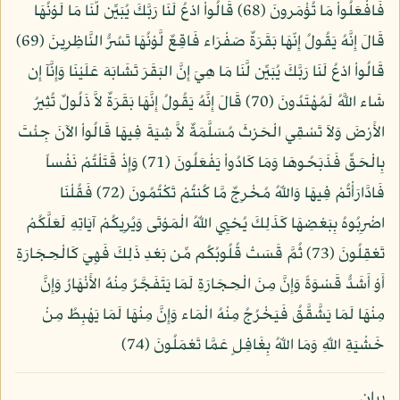
فَافْعَلُواْ مَا تُؤْمَرونَ (68) قَالُواْ ادْعُ لَنَا رَبَّكَ يُبَيِّن لَّنَا مَا لَوْنُهَا
قَالَ إِنَّهُ يَقُولُ إِنّهَا بَقَرَةٌ صَفْرَاء فَاقِعٌ لَّوْنُهَا تَسُرُّ النَّاظِرِينَ (69)
قَالُواْ ادْعُ لَنَا رَبَّكَ يُبَيِّن لَّنَا مَا هِيَ إِنَّ البَقَرَ تَشَابَهَ عَلَيْنَا وَإِنَّآ إِن
شَاء اللَّهُ لَمُهْتَدُونَ (70) قَالَ إِنَّهُ يَقُولُ إِنَّهَا بَقَرَةٌ لاَّ ذَلُولٌ تُثِيرُ
الأَرْضَ وَلاَ تَسْقِي الْحَرْثَ مُسَلَّمَةٌ لاَّ شِيَةَ فِيهَا قَالُواْ الآنَ جِئْتَ
بِالْحَقِّ فَذَبَحُوهَا وَمَا كَادُواْ يَفْعَلُونَ (71) وَإِذْ قَتَلْتُمْ نَفْساً
فَادَّارَأْتُمْ فِيهَا وَاللّهُ مُخْرِجٌ مَّا كُنتُمْ تَكْتُمُونَ (72) فَقُلْنَا
اضْرِبُوهُ بِبَعْضِهَا كَذَلِكَ يُحْيِي اللّهُ الْمَوْتَى وَيُرِيكُمْ آيَاتِهِ لَعَلَّكُمْ
تَعْقِلُونَ (73) ثُمَّ قَسَتْ قُلُوبُكُم مِّن بَعْدِ ذَلِكَ فَهِيَ كَالْحِجَارَةِ
أَوْ أَشَدُّ قَسْوَةً وَإِنَّ مِنَ الْحِجَارَةِ لَمَا يَتَفَجَّرُ مِنْهُ الأَنْهَارُ وَإِنَّ
مِنْهَا لَمَا يَشَّقَّقُ فَيَخْرُجُ مِنْهُ الْمَاء وَإِنَّ مِنْهَا لَمَا يَهْبِطُ مِنْ
خَشْيَةِ اللّهِ وَمَا اللّهُ بِغَافِلٍ عَمَّا تَعْمَلُونَ (74)
بيان