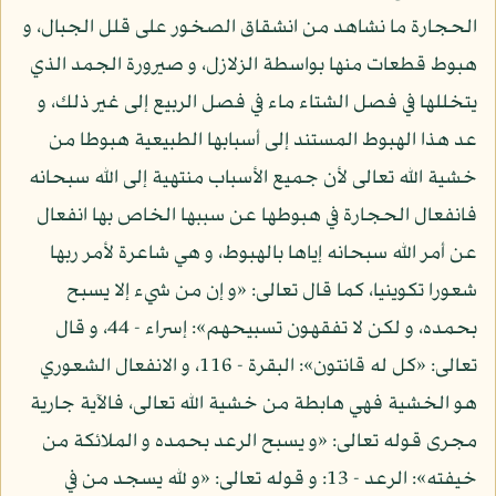
الحجارة ما نشاهد من انشقاق الصخور على قلل الجبال، و
هبوط قطعات منها بواسطة الزلازل، و صيرورة الجمد الذي
يتخللها في فصل الشتاء ماء في فصل الربيع إلى غير ذلك، و
عد هذا الهبوط المستند إلى أسبابها الطبيعية هبوطا من
خشية الله تعالى لأن جميع الأسباب منتهية إلى الله سبحانه
فانفعال الحجارة في هبوطها عن سببها الخاص بها انفعال
عن أمر الله سبحانه إياها بالهبوط، و هي شاعرة لأمر ربها
شعورا تكوينيا، كما قال تعالى: «و إن من شيء إلا يسبح
بحمده، و لكن لا تفقهون تسبيحهم»: إسراء - 44، و قال
تعالى: «كل له قانتون»: البقرة - 116، و الانفعال الشعوري
هو الخشية فهي هابطة من خشية الله تعالى، فالآية جارية
مجرى قوله تعالى: «و يسبح الرعد بحمده و الملائكة من
خيفته»: الرعد - 13: و قوله تعالى: «و لله يسجد من في