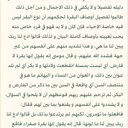
دليله تفصيلا و لا يكفي في ذلك الإجمال و من أجل ذلك
طالبوا تفصيل أوصاف البقرة لحكمهم أن نوع البقر ليس
فيه خاصة الإحياء، فإن كان و لا بد فهو في فرد خاص منه
يجب تعيينه بأوصاف كاملة البيان و لذلك قالوا ادع لنا ربك
يبين لنا ما هي، و هذا تشديد منهم على أنفسهم من غير
جهة فشدد الله عليهم، و قال موسى إنه يقول إنها بقرة لا
فارض، أي ليست بمسنة انقطعت ولادتها و لا بكر أي لم تلد
عوان بين ذلك، و العوان من النساء و البهائم ما هو في
منتصف السن أي واقعة في السن بين ما ذكر من الفارض و
البكر، ثم ترحم عليهم ربهم فوعظهم أن لا يلحوا في السؤال،
و لا يشددوا على أنفسهم و يقنعوا بما بين لهم فقال:
فافعلوا ما تؤمرون، لكنهم لم يرتدعوا بذلك بل قالوا ادع لنا
ربك يبين لنا ما لونها، قال إنه يقول إنها بقرة صفراء فاقع