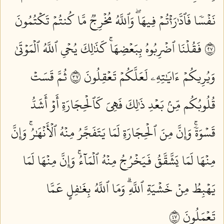
نَفۡسٗا فَٱدَّٰرَٰءۡتُمۡ فِيهَاۖ وَٱللَّهُ مُخۡرِجٞ مَّا كُنتُمۡ تَكۡتُمُونَ
٧٢
فَقُلۡنَا ٱضۡرِبُوهُ بِبَعۡضِهَاۚ كَذَٰلِكَ يُحۡيِ ٱللَّهُ ٱلۡمَوۡتَىٰ
وَيُرِيكُمۡ ءَايَٰتِهِۦ لَعَلَّكُمۡ تَعۡقِلُونَ ٧٣
ثُمَّ قَسَتۡ
قُلُوبُكُم مِّنۢ بَعۡدِ ذَٰلِكَ فَهِيَ كَٱلۡحِجَارَةِ أَوۡ أَشَدُّ
قَسۡوَةٗۚ وَإِنَّ مِنَ ٱلۡحِجَارَةِ لَمَا يَتَفَجَّرُ مِنۡهُ ٱلۡأَنۡهَٰرُۚ وَإِنَّ
مِنۡهَا لَمَا يَشَّقَّقُ فَيَخۡرُجُ مِنۡهُ ٱلۡمَآءُۚ وَإِنَّ مِنۡهَا لَمَا
يَهۡبِطُ مِنۡ خَشۡيَةِ ٱللَّهِۗ وَمَا ٱللَّهُ بِغَٰفِلٍ عَمَّا
تَعۡمَلُونَ ٧٤