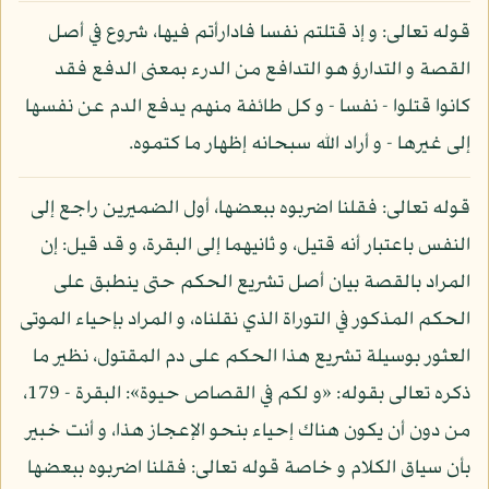
قوله تعالى: و إذ قتلتم نفسا فادارأتم فيها، شروع في أصل
القصة و التدارؤ هو التدافع من الدرء بمعنى الدفع فقد
كانوا قتلوا - نفسا - و كل طائفة منهم يدفع الدم عن نفسها
إلى غيرها - و أراد الله سبحانه إظهار ما كتموه.
قوله تعالى: فقلنا اضربوه ببعضها، أول الضميرين راجع إلى
النفس باعتبار أنه قتيل، و ثانيهما إلى البقرة، و قد قيل: إن
المراد بالقصة بيان أصل تشريع الحكم حتى ينطبق على
الحكم المذكور في التوراة الذي نقلناه، و المراد بإحياء الموتى
العثور بوسيلة تشريع هذا الحكم على دم المقتول، نظير ما
ذكره تعالى بقوله: «و لكم في القصاص حيوة»: البقرة - 179،
من دون أن يكون هناك إحياء بنحو الإعجاز هذا، و أنت خبير
بأن سياق الكلام و خاصة قوله تعالى: فقلنا اضربوه ببعضها