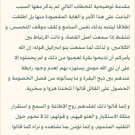
مقدمة توضيحية للخطاب التالي لم يذكر معها السبب
الباعث على هذا الأمر و الغاية المقصودة منها بل أطلقت
إطلاقا ليتنبه بذلك نفس السامع و تقف موقف التجسس، و
تنتشط إذا سمعت أصل القصة، و نالت الارتباط بين
الكلامين، و لذلك لما سمعت بنو إسرائيل قوله: إن الله
يأمركم أن تذبحوا بقرة تعجبوا من ذلك و لم يحملوه إلا
على أن نبي الله موسى يستهزء بهم لعدم وجود رابطة
عندهم بين ذبح البقرة و ما يسألونه من فصل الخصومة و
الحصول على القاتل قالوا أ تتخذنا هزوا و سخرية.
و إنما قالوا ذلك لفقدهم روح الإطاعة و السمع و استقرار
ملكة الاستكبار و العتو فيهم، و قولهم: إنا لا نحوم حول
التقليد المذموم، و إنما نؤمن بما نشاهده و نراه كما قالوا