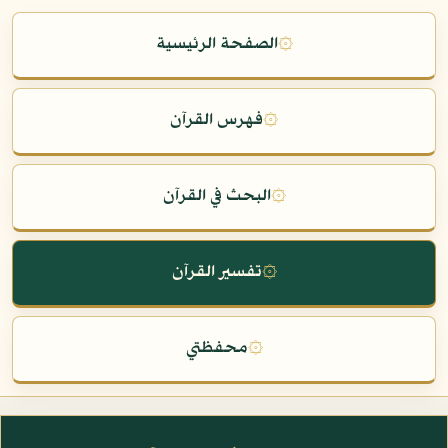
۞
الصفحة الرئيسية
۞
فهرس القرآن
۞
البحث في القرآن
۞
تفسير القرآن
۞
محفظتي