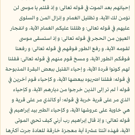
إحيائهم بعد الموت في قوله تعالى: و إذ قلتم يا موسى لن
نؤمن لك الآية، و تظليل الغمام و إنزال المن و السلوى
عليهم في قوله تعالى: و ظللنا عليكم الغمام الآية، و انفجار
العيون من الحجر في قوله تعالى: و إذ استسقى موسى
لقومه الآية، و رفع الطور فوقهم في قوله تعالى: و رفعنا
فوقكم الطور الآية، و مسخ قوم منهم في قوله تعالى: فقلنا
لهم كونوا قردة الآية، و إحياء القتيل ببعض البقرة المذبوحة
في قوله: فقلنا اضربوه ببعضها الآية، و كإحياء قوم آخرين في
قوله أ لم تر إلى الذين خرجوا من ديارهم الآية، و كإحياء
الذي مر على قرية خربة في قوله: أو كالذي مر على قرية و
هي خاوية على عروشها الآية، و كإحياء الطير بيد إبراهيم في
قوله تعالى: و إذ قال إبراهيم رب أرني كيف تحيي الموتى
الآية، فهذه اثنتا عشرة آية معجزة خارقة للعادة جرت أكثرها