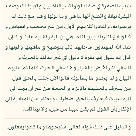
شديد الصفرة في صفاء لونها تسر الناظرين و تم بذلك وصف
البقرة بيانا، و اتضح أنها ما هي و ما لونها و هم مع ذلك لم
يرضوا به، و أعادوا كلامهم الأول، من غير تحجب و انقباض و
قالوا ادع لنا ربك يبين لنا ما هي إن البقر تشابه علينا و إنا إن
شاء الله لمهتدون، فأجابهم ثانيا بتوضيح في ماهيتها و لونها و
قال إنه يقول إنها بقرة لا ذلول أي غير مذللة بالحرث و
السقي تثير الأرض بالشيار و لا تسقي الحرث فلما تم عليهم
البيان و لم يجدوا ما يسألونه قالوا الآن جئت بالحق قول
من يعترف بالحقيقة بالإلزام و الحجة من غير أن يجد إلى
الرد سبيلا، فيعترف بالحق اضطرارا، و يعتذر عن المبادرة إلى
الإنكار بأن القول لم يكن مبينا من قبل، و لا بينا تاما.
و الدليل على ذلك قوله تعالى: فذبحوها و ما كادوا يفعلون.