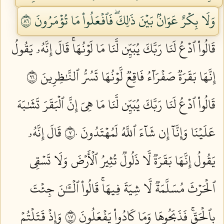
وَلَا بِكۡرٌ عَوَانُۢ بَيۡنَ ذَٰلِكَۖ فَٱفۡعَلُواْ مَا تُؤۡمَرُونَ ٦٨
قَالُواْ ٱدۡعُ لَنَا رَبَّكَ يُبَيِّن لَّنَا مَا لَوۡنُهَاۚ قَالَ إِنَّهُۥ يَقُولُ
إِنَّهَا بَقَرَةٞ صَفۡرَآءُ فَاقِعٞ لَّوۡنُهَا تَسُرُّ ٱلنَّٰظِرِينَ ٦٩
قَالُواْ ٱدۡعُ لَنَا رَبَّكَ يُبَيِّن لَّنَا مَا هِيَ إِنَّ ٱلۡبَقَرَ تَشَٰبَهَ
عَلَيۡنَا وَإِنَّآ إِن شَآءَ ٱللَّهُ لَمُهۡتَدُونَ ٧٠
قَالَ إِنَّهُۥ
يَقُولُ إِنَّهَا بَقَرَةٞ لَّا ذَلُولٞ تُثِيرُ ٱلۡأَرۡضَ وَلَا تَسۡقِي
ٱلۡحَرۡثَ مُسَلَّمَةٞ لَّا شِيَةَ فِيهَاۚ قَالُواْ ٱلۡـَٰٔنَ جِئۡتَ
بِٱلۡحَقِّۚ فَذَبَحُوهَا وَمَا كَادُواْ يَفۡعَلُونَ ٧١
وَإِذۡ قَتَلۡتُمۡ