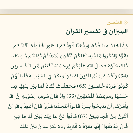
۞ التفسير
الميزان في تفسير القرآن
وَإِذْ أَخَذْنَا مِيثَاقَكُمْ وَرَفَعْنَا فَوْقَكُمُ الطُّورَ خُذُواْ مَا آتَيْنَاكُم
بِقُوَّةٍ وَاذْكُرُواْ مَا فِيهِ لَعَلَّكُمْ تَتَّقُونَ (63) ثُمَّ تَوَلَّيْتُم مِّن بَعْدِ
ذَلِكَ فَلَوْلاَ فَضْلُ اللَّهِ عَلَيْكُمْ وَرَحْمَتُهُ لَكُنتُم مِّنَ الْخَاسِرِينَ
(64) وَلَقَدْ عَلِمْتُمُ الَّذِينَ اعْتَدَواْ مِنكُمْ فِي السَّبْتِ فَقُلْنَا لَهُمْ
كُونُواْ قِرَدَةً خَاسِئِينَ (65) فَجَعَلْنَاهَا نَكَالاً لِّمَا بَيْنَ يَدَيْهَا وَمَا
خَلْفَهَا وَمَوْعِظَةً لِّلْمُتَّقِينَ (66) وَإِذْ قَالَ مُوسَى لِقَوْمِهِ إِنَّ اللّهَ
يَأْمُرُكُمْ أَنْ تَذْبَحُواْ بَقَرَةً قَالُواْ أَتَتَّخِذُنَا هُزُواً قَالَ أَعُوذُ بِاللّهِ أَنْ
أَكُونَ مِنَ الْجَاهِلِينَ (67) قَالُواْ ادْعُ لَنَا رَبَّكَ يُبَيِّن لّنَا مَا هِيَ
قَالَ إِنَّهُ يَقُولُ إِنَّهَا بَقَرَةٌ لاَّ فَارِضٌ وَلاَ بِكْرٌ عَوَانٌ بَيْنَ ذَلِكَ