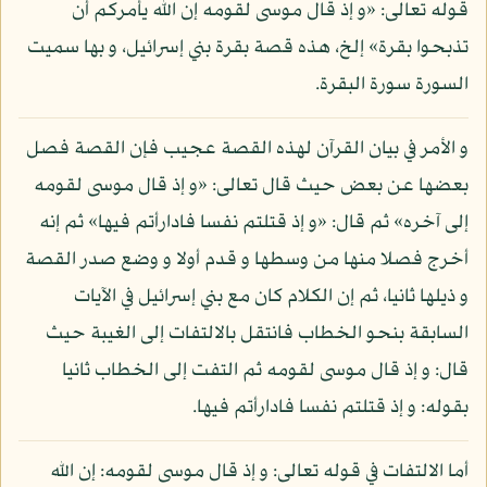
قوله تعالى: «و إذ قال موسى لقومه إن الله يأمركم أن
تذبحوا بقرة» إلخ، هذه قصة بقرة بني إسرائيل، و بها سميت
السورة سورة البقرة.
و الأمر في بيان القرآن لهذه القصة عجيب فإن القصة فصل
بعضها عن بعض حيث قال تعالى: «و إذ قال موسى لقومه
إلى آخره» ثم قال: «و إذ قتلتم نفسا فادارأتم فيها» ثم إنه
أخرج فصلا منها من وسطها و قدم أولا و وضع صدر القصة
و ذيلها ثانيا، ثم إن الكلام كان مع بني إسرائيل في الآيات
السابقة بنحو الخطاب فانتقل بالالتفات إلى الغيبة حيث
قال: و إذ قال موسى لقومه ثم التفت إلى الخطاب ثانيا
بقوله: و إذ قتلتم نفسا فادارأتم فيها.
أما الالتفات في قوله تعالى: و إذ قال موسى لقومه: إن الله