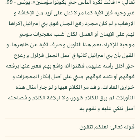
تعالى: «أ فأنت تكره الناس حتى يكونوا مؤمنين»: يونس - 99،
غير وجيه فإن الآية كما مر لا تدل على أزيد من الإخافة و
الإرهاب و لو كان مجرد رفع الجبل فوق بني إسرائيل إكراها
لهم على الإيمان أو العمل، لكان أغلب معجزات موسى
موجبة للإكراه، نعم هذا التأويل و صرف الآية عن ظاهرها، و
القول بأن بني إسرائيل كانوا في أصل الجبل فزلزل و زعزع
حتى أظل رأسه عليهم، فظنوا أنه واقع بهم فعبر عنها برفعه
فوقهم أو نتقه فوقهم، مبني على أصل إنكار المعجزات و
خوارق العادات، و قد مر الكلام فيها و لو جاز أمثال هذه
التأويلات لم يبق للكلام ظهور، و لا لبلاغة الكلام و فصاحته
أصل تتكي عليه و تقوم به.
قوله تعالى: لعلكم تتقون.