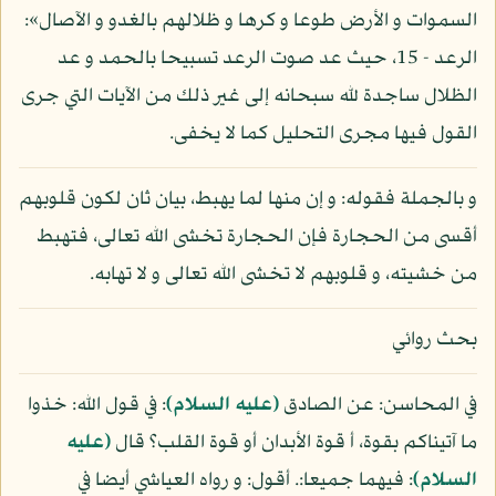
السموات و الأرض طوعا و كرها و ظلالهم بالغدو و الآصال»:
الرعد - 15، حيث عد صوت الرعد تسبيحا بالحمد و عد
الظلال ساجدة لله سبحانه إلى غير ذلك من الآيات التي جرى
القول فيها مجرى التحليل كما لا يخفى.
و بالجملة فقوله: و إن منها لما يهبط، بيان ثان لكون قلوبهم
أقسى من الحجارة فإن الحجارة تخشى الله تعالى، فتهبط
من خشيته، و قلوبهم لا تخشى الله تعالى و لا تهابه.
بحث روائي
في المحاسن: عن الصادق
(عليه السلام)
: في قول الله: خذوا
ما آتيناكم بقوة، أ قوة الأبدان أو قوة القلب؟ قال
(عليه
السلام)
: فيهما جميعا:. أقول: و رواه العياشي أيضا في