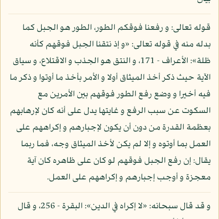
قوله تعالى: و رفعنا فوقكم الطور، الطور هو الجبل كما
بدله منه في قوله تعالى: «و إذ نتقنا الجبل فوقهم كأنه
ظلة»: الأعراف - 171، و النتق هو الجذب و الاقتلاع، و سياق
الآية حيث ذكر أخذ الميثاق أولا و الأمر بأخذ ما أوتوا و ذكر ما
فيه أخيرا و وضع رفع الطور فوقهم بين الأمرين مع
السكوت عن سبب الرفع و غايتها يدل على أنه كان لإرهابهم
بعظمة القدرة من دون أن يكون لإجبارهم و إكراههم على
العمل بما أوتوه و إلا لم يكن لأخذ الميثاق وجه، فما ربما
يقال: إن رفع الجبل فوقهم لو كان على ظاهره كان آية
معجزة و أوجب إجبارهم و إكراههم على العمل.
و قد قال سبحانه: «لا إكراه في الدين»: البقرة - 256، و قال