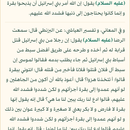
(عليه السلام)
يقول: إن الله أمر بني إسرائيل أن يذبحوا بقرة
و إنما كانوا يحتاجون إلى ذنبها فشدد الله عليهم.
و في المعاني، و تفسير العياشي،: عن البزنطي قال: سمعت
الرضا
(عليه السلام)
يقول: إن رجلا من بني إسرائيل قتل
قرابة له ثم أخذه و طرحه على طريق أفضل سبط من
أسباط بني إسرائيل ثم جاء يطلب بدمه فقالوا لموسى إن
سبط آل فلان قتلوا فلانا فأخبر من قتله قال: ائتوني ببقرة
قالوا: أ تتخذنا هزوا؟ قال: أعوذ بالله أن أكون من الجاهلين و
لو أنهم عمدوا إلى بقرة أجزأتهم و لكن شددوا فشدد الله
عليهم، قالوا ادع لنا ربك يبين لنا ما هي؟ قال إنه يقول إنها
بقرة لا فارض و لا بكر يعني لا صغيرة و لا كبيرة عوان بين ذلك
و لو أنهم عمدوا إلى بقرة أجزأتهم و لكن شددوا فشدد الله
عليهم قالوا ادع لنا ربك يبين لنا ما لونها - قال إنه يقول إنها