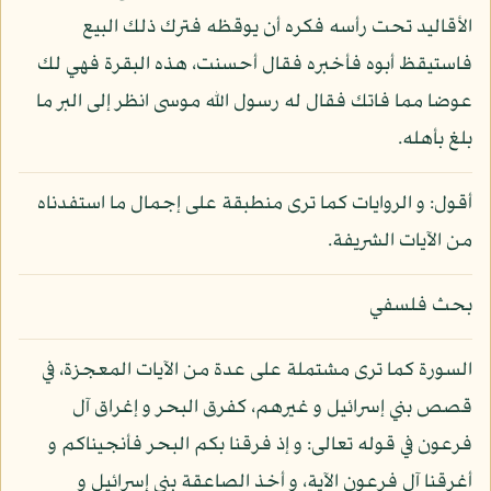
الأقاليد تحت رأسه فكره أن يوقظه فترك ذلك البيع
فاستيقظ أبوه فأخبره فقال أحسنت، هذه البقرة فهي لك
عوضا مما فاتك فقال له رسول الله موسى انظر إلى البر ما
بلغ بأهله.
أقول: و الروايات كما ترى منطبقة على إجمال ما استفدناه
من الآيات الشريفة.
بحث فلسفي
السورة كما ترى مشتملة على عدة من الآيات المعجزة، في
قصص بني إسرائيل و غيرهم، كفرق البحر و إغراق آل
فرعون في قوله تعالى: و إذ فرقنا بكم البحر فأنجيناكم و
أغرقنا آل فرعون الآية، و أخذ الصاعقة بني إسرائيل و