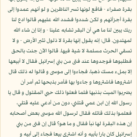
بقرة صفراء - فاقع لونها تسر الناظرين و لو أنهم عمدوا إلى
بقرة أجزأتهم و لكن شددوا فشدد الله عليهم قالوا ادع لنا
ربك يبين لنا ما هي أن البقر تشابه علينا - و إنا إن شاء الله
لمهتدون. قال: إنه يقول إنها بقرة لا ذلول تثير الأرض - و لا
تسقي الحرث مسلمة لا شية فيها. قالوا الآن جئت بالحق
فطلبوها فوجدوها عند فتى من بني إسرائيل فقال لا أبيعها
إلا بملء مسك ذهبا، فجاءوا إلى موسى و قالوا له ذلك قال
اشتروها فاشتروها و جاءوا بها فأمر بذبحها ثم أمر أن
يضربوا الميت بذنبها فلما فعلوا ذلك حيي المقتول و قال يا
رسول الله إن ابن عمي قتلني، دون من أدعي عليه قتلي،
فعلموا بذلك قاتله فقال لرسول الله موسى بعض أصحابه
إن هذه البقرة لها نبأ فقال و ما هو؟ قال إن فتى من بني
إسرائيل كان بارا بأبيه و أنه اشترى بيعا فجاء إلى أبيه و