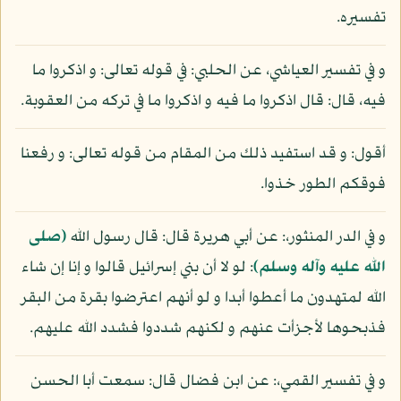
تفسيره.
و في تفسير العياشي، عن الحلبي: في قوله تعالى: و اذكروا ما
فيه، قال: قال اذكروا ما فيه و اذكروا ما في تركه من العقوبة.
أقول: و قد استفيد ذلك من المقام من قوله تعالى: و رفعنا
فوقكم الطور خذوا.
و في الدر المنثور،: عن أبي هريرة قال: قال رسول الله
(صلى
الله عليه وآله وسلم)
: لو لا أن بني إسرائيل قالوا و إنا إن شاء
الله لمتهدون ما أعطوا أبدا و لو أنهم اعترضوا بقرة من البقر
فذبحوها لأجزأت عنهم و لكنهم شددوا فشدد الله عليهم.
و في تفسير القمي،: عن ابن فضال قال: سمعت أبا الحسن