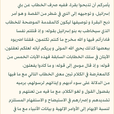
يأمركم أن تذبحوا بقرة، ففيه صرف الخطاب عن بني
إسرائيل، و توجيهه إلى النبي في شطر من القصة و هو أمر
ذبح البقرة و توصيفها ليكون كالمقدمة الموضحة للخطاب
الذي سيخاطب به بنو إسرائيل بقوله: و إذ قتلتم نفسا
فادارأتم فيها و الله مخرج ما كنتم تكتمون، فقلنا اضربوه
ببعضها كذلك يحيي الله الموتى و يريكم آياته لعلكم تعقلون،
الآيتان في سلك الخطابات السابقة فهذه الآيات الخمس من
قوله: و إذ قال موسى إلى قوله: و ما كادوا يفعلون،
كالمعترضة في الكلام تبين معنى الخطاب التالي مع ما فيها
من الدلالة على سوء أدبهم و إيذائهم لرسولهم، برميه
بفضول القول و لغو الكلام، مع ما فيه من تعنتهم و
تشديدهم و إصرارهم في الاستيضاح و الاستفهام المستلزم
لنسبة الإبهام إلى الأوامر الإلهية و بيانات الأنبياء مع ما في