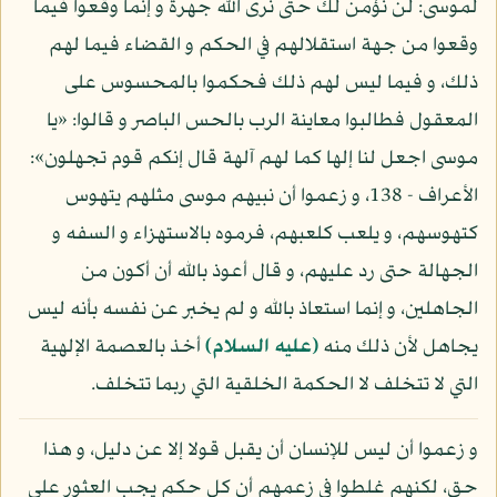
لموسى: لن نؤمن لك حتى نرى الله جهرة و إنما وقعوا فيما
وقعوا من جهة استقلالهم في الحكم و القضاء فيما لهم
ذلك، و فيما ليس لهم ذلك فحكموا بالمحسوس على
المعقول فطالبوا معاينة الرب بالحس الباصر و قالوا: «يا
موسى اجعل لنا إلها كما لهم آلهة قال إنكم قوم تجهلون»:
الأعراف - 138، و زعموا أن نبيهم موسى مثلهم يتهوس
كتهوسهم، و يلعب كلعبهم، فرموه بالاستهزاء و السفه و
الجهالة حتى رد عليهم، و قال أعوذ بالله أن أكون من
الجاهلين، و إنما استعاذ بالله و لم يخبر عن نفسه بأنه ليس
يجاهل لأن ذلك منه
(عليه السلام)
أخذ بالعصمة الإلهية
التي لا تتخلف لا الحكمة الخلقية التي ربما تتخلف.
و زعموا أن ليس للإنسان أن يقبل قولا إلا عن دليل، و هذا
حق، لكنهم غلطوا في زعمهم أن كل حكم يجب العثور على