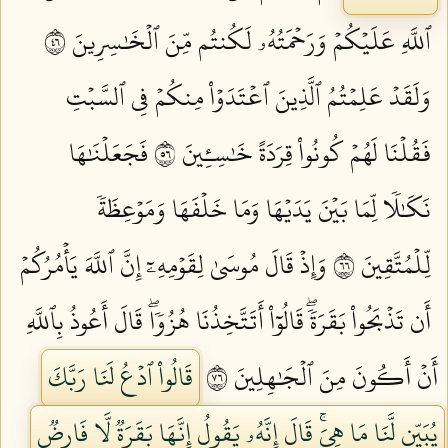
ٱللَّهِ عَلَيۡكُمۡ وَرَحۡمَتُهُۥ لَكُنتُم مِّنَ ٱلۡخَٰسِرِينَ ٦٤
وَلَقَدۡ عَلِمۡتُمُ ٱلَّذِينَ ٱعۡتَدَوۡاْ مِنكُمۡ فِي ٱلسَّبۡتِ
فَقُلۡنَا لَهُمۡ كُونُواْ قِرَدَةً خَٰسِـِٔينَ ٦٥
فَجَعَلۡنَٰهَا
نَكَٰلٗا لِّمَا بَيۡنَ يَدَيۡهَا وَمَا خَلۡفَهَا وَمَوۡعِظَةٗ
لِّلۡمُتَّقِينَ ٦٦
وَإِذۡ قَالَ مُوسَىٰ لِقَوۡمِهِۦٓ إِنَّ ٱللَّهَ يَأۡمُرُكُمۡ
أَن تَذۡبَحُواْ بَقَرَةٗۖ قَالُوٓاْ أَتَتَّخِذُنَا هُزُوٗاۖ قَالَ أَعُوذُ بِٱللَّهِ
أَنۡ أَكُونَ مِنَ ٱلۡجَٰهِلِينَ ٦٧
قَالُواْ ٱدۡعُ لَنَا رَبَّكَ
يُبَيِّن لَّنَا مَا هِيَۚ قَالَ إِنَّهُۥ يَقُولُ إِنَّهَا بَقَرَةٞ لَّا فَارِضٞ