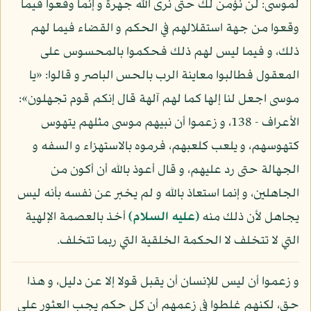
لموسى: لن نؤمن لك حتى نرى الله جهرة و إنما وقعوا فيما
وقعوا من جهة استقلالهم في الحكم و القضاء فيما لهم
ذلك، و فيما ليس لهم ذلك فحكموا بالمحسوس على
المعقول فطالبوا معاينة الرب بالحس الباصر و قالوا: «يا
موسى اجعل لنا إلها كما لهم آلهة قال إنكم قوم تجهلون»:
الأعراف - 138، و زعموا أن نبيهم موسى مثلهم يتهوس
كتهوسهم، و يلعب كلعبهم، فرموه بالاستهزاء و السفه و
الجهالة حتى رد عليهم، و قال أعوذ بالله أن أكون من
الجاهلين، و إنما استعاذ بالله و لم يخبر عن نفسه بأنه ليس
يجاهل لأن ذلك منه
(عليه السلام)
أخذ بالعصمة الإلهية
التي لا تتخلف لا الحكمة الخلقية التي ربما تتخلف.
و زعموا أن ليس للإنسان أن يقبل قولا إلا عن دليل، و هذا
حق، لكنهم غلطوا في زعمهم أن كل حكم يجب العثور على