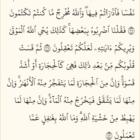
نَفۡسٗا فَٱدَّٰرَٰءۡتُمۡ فِيهَاۖ وَٱللَّهُ مُخۡرِجٞ مَّا كُنتُمۡ تَكۡتُمُونَ
٧٢
فَقُلۡنَا ٱضۡرِبُوهُ بِبَعۡضِهَاۚ كَذَٰلِكَ يُحۡيِ ٱللَّهُ ٱلۡمَوۡتَىٰ
وَيُرِيكُمۡ ءَايَٰتِهِۦ لَعَلَّكُمۡ تَعۡقِلُونَ ٧٣
ثُمَّ قَسَتۡ
قُلُوبُكُم مِّنۢ بَعۡدِ ذَٰلِكَ فَهِيَ كَٱلۡحِجَارَةِ أَوۡ أَشَدُّ
قَسۡوَةٗۚ وَإِنَّ مِنَ ٱلۡحِجَارَةِ لَمَا يَتَفَجَّرُ مِنۡهُ ٱلۡأَنۡهَٰرُۚ وَإِنَّ
مِنۡهَا لَمَا يَشَّقَّقُ فَيَخۡرُجُ مِنۡهُ ٱلۡمَآءُۚ وَإِنَّ مِنۡهَا لَمَا
يَهۡبِطُ مِنۡ خَشۡيَةِ ٱللَّهِۗ وَمَا ٱللَّهُ بِغَٰفِلٍ عَمَّا
تَعۡمَلُونَ ٧٤