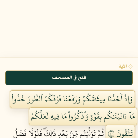
۞ الآية
فتح في المصحف
وَإِذۡ أَخَذۡنَا مِيثَٰقَكُمۡ وَرَفَعۡنَا فَوۡقَكُمُ ٱلطُّورَ خُذُواْ
مَآ ءَاتَيۡنَٰكُم بِقُوَّةٖ وَٱذۡكُرُواْ مَا فِيهِ لَعَلَّكُمۡ
تَتَّقُونَ ٦٣
ثُمَّ تَوَلَّيۡتُم مِّنۢ بَعۡدِ ذَٰلِكَۖ فَلَوۡلَا فَضۡلُ