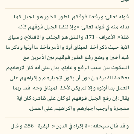
قوله تعالى: و رفعنا فوقكم الطور، الطور هو الجبل كما
بدله منه في قوله تعالى: «و إذ نتقنا الجبل فوقهم كأنه
ظلة»: الأعراف - 171، و النتق هو الجذب و الاقتلاع، و سياق
الآية حيث ذكر أخذ الميثاق أولا و الأمر بأخذ ما أوتوا و ذكر ما
فيه أخيرا و وضع رفع الطور فوقهم بين الأمرين مع
السكوت عن سبب الرفع و غايتها يدل على أنه كان لإرهابهم
بعظمة القدرة من دون أن يكون لإجبارهم و إكراههم على
العمل بما أوتوه و إلا لم يكن لأخذ الميثاق وجه، فما ربما
يقال: إن رفع الجبل فوقهم لو كان على ظاهره كان آية
معجزة و أوجب إجبارهم و إكراههم على العمل.
و قد قال سبحانه: «لا إكراه في الدين»: البقرة - 256، و قال