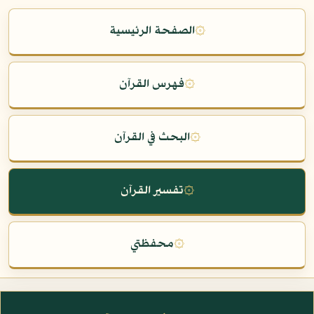
۞
الصفحة الرئيسية
۞
فهرس القرآن
۞
البحث في القرآن
۞
تفسير القرآن
۞
محفظتي