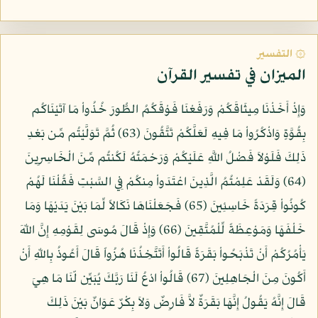
۞ التفسير
الميزان في تفسير القرآن
وَإِذْ أَخَذْنَا مِيثَاقَكُمْ وَرَفَعْنَا فَوْقَكُمُ الطُّورَ خُذُواْ مَا آتَيْنَاكُم
بِقُوَّةٍ وَاذْكُرُواْ مَا فِيهِ لَعَلَّكُمْ تَتَّقُونَ (63) ثُمَّ تَوَلَّيْتُم مِّن بَعْدِ
ذَلِكَ فَلَوْلاَ فَضْلُ اللَّهِ عَلَيْكُمْ وَرَحْمَتُهُ لَكُنتُم مِّنَ الْخَاسِرِينَ
(64) وَلَقَدْ عَلِمْتُمُ الَّذِينَ اعْتَدَواْ مِنكُمْ فِي السَّبْتِ فَقُلْنَا لَهُمْ
كُونُواْ قِرَدَةً خَاسِئِينَ (65) فَجَعَلْنَاهَا نَكَالاً لِّمَا بَيْنَ يَدَيْهَا وَمَا
خَلْفَهَا وَمَوْعِظَةً لِّلْمُتَّقِينَ (66) وَإِذْ قَالَ مُوسَى لِقَوْمِهِ إِنَّ اللّهَ
يَأْمُرُكُمْ أَنْ تَذْبَحُواْ بَقَرَةً قَالُواْ أَتَتَّخِذُنَا هُزُواً قَالَ أَعُوذُ بِاللّهِ أَنْ
أَكُونَ مِنَ الْجَاهِلِينَ (67) قَالُواْ ادْعُ لَنَا رَبَّكَ يُبَيِّن لّنَا مَا هِيَ
قَالَ إِنَّهُ يَقُولُ إِنَّهَا بَقَرَةٌ لاَّ فَارِضٌ وَلاَ بِكْرٌ عَوَانٌ بَيْنَ ذَلِكَ