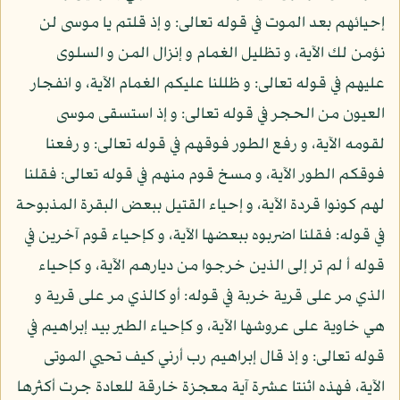
إحيائهم بعد الموت في قوله تعالى: و إذ قلتم يا موسى لن
نؤمن لك الآية، و تظليل الغمام و إنزال المن و السلوى
عليهم في قوله تعالى: و ظللنا عليكم الغمام الآية، و انفجار
العيون من الحجر في قوله تعالى: و إذ استسقى موسى
لقومه الآية، و رفع الطور فوقهم في قوله تعالى: و رفعنا
فوقكم الطور الآية، و مسخ قوم منهم في قوله تعالى: فقلنا
لهم كونوا قردة الآية، و إحياء القتيل ببعض البقرة المذبوحة
في قوله: فقلنا اضربوه ببعضها الآية، و كإحياء قوم آخرين في
قوله أ لم تر إلى الذين خرجوا من ديارهم الآية، و كإحياء
الذي مر على قرية خربة في قوله: أو كالذي مر على قرية و
هي خاوية على عروشها الآية، و كإحياء الطير بيد إبراهيم في
قوله تعالى: و إذ قال إبراهيم رب أرني كيف تحيي الموتى
الآية، فهذه اثنتا عشرة آية معجزة خارقة للعادة جرت أكثرها