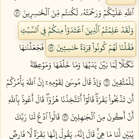
ٱللَّهِ عَلَيۡكُمۡ وَرَحۡمَتُهُۥ لَكُنتُم مِّنَ ٱلۡخَٰسِرِينَ ٦٤
وَلَقَدۡ عَلِمۡتُمُ ٱلَّذِينَ ٱعۡتَدَوۡاْ مِنكُمۡ فِي ٱلسَّبۡتِ
فَقُلۡنَا لَهُمۡ كُونُواْ قِرَدَةً خَٰسِـِٔينَ ٦٥
فَجَعَلۡنَٰهَا
نَكَٰلٗا لِّمَا بَيۡنَ يَدَيۡهَا وَمَا خَلۡفَهَا وَمَوۡعِظَةٗ
لِّلۡمُتَّقِينَ ٦٦
وَإِذۡ قَالَ مُوسَىٰ لِقَوۡمِهِۦٓ إِنَّ ٱللَّهَ يَأۡمُرُكُمۡ
أَن تَذۡبَحُواْ بَقَرَةٗۖ قَالُوٓاْ أَتَتَّخِذُنَا هُزُوٗاۖ قَالَ أَعُوذُ بِٱللَّهِ
أَنۡ أَكُونَ مِنَ ٱلۡجَٰهِلِينَ ٦٧
قَالُواْ ٱدۡعُ لَنَا رَبَّكَ
يُبَيِّن لَّنَا مَا هِيَۚ قَالَ إِنَّهُۥ يَقُولُ إِنَّهَا بَقَرَةٞ لَّا فَارِضٞ