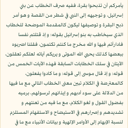
يأمركم أن تذبحوا بقرة، ففيه صرف الخطاب عن بني
إسرائيل، و توجيهه إلى النبي في شطر من القصة و هو أمر
ذبح البقرة و توصيفها ليكون كالمقدمة الموضحة للخطاب
الذي سيخاطب به بنو إسرائيل بقوله: و إذ قتلتم نفسا
فادارأتم فيها و الله مخرج ما كنتم تكتمون، فقلنا اضربوه
ببعضها كذلك يحيي الله الموتى و يريكم آياته لعلكم تعقلون،
الآيتان في سلك الخطابات السابقة فهذه الآيات الخمس من
قوله: و إذ قال موسى إلى قوله: و ما كادوا يفعلون،
كالمعترضة في الكلام تبين معنى الخطاب التالي مع ما فيها
من الدلالة على سوء أدبهم و إيذائهم لرسولهم، برميه
بفضول القول و لغو الكلام، مع ما فيه من تعنتهم و
تشديدهم و إصرارهم في الاستيضاح و الاستفهام المستلزم
لنسبة الإبهام إلى الأوامر الإلهية و بيانات الأنبياء مع ما في