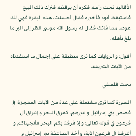
الأقاليد تحت رأسه فكره أن يوقظه فترك ذلك البيع
فاستيقظ أبوه فأخبره فقال أحسنت، هذه البقرة فهي لك
عوضا مما فاتك فقال له رسول الله موسى انظر إلى البر ما
بلغ بأهله.
أقول: و الروايات كما ترى منطبقة على إجمال ما استفدناه
من الآيات الشريفة.
بحث فلسفي
السورة كما ترى مشتملة على عدة من الآيات المعجزة، في
قصص بني إسرائيل و غيرهم، كفرق البحر و إغراق آل
فرعون في قوله تعالى: و إذ فرقنا بكم البحر فأنجيناكم و
أغرقنا آل فرعون الآية، و أخذ الصاعقة بني إسرائيل و