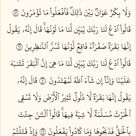
وَلَا بِكۡرٌ عَوَانُۢ بَيۡنَ ذَٰلِكَۖ فَٱفۡعَلُواْ مَا تُؤۡمَرُونَ ٦٨
قَالُواْ ٱدۡعُ لَنَا رَبَّكَ يُبَيِّن لَّنَا مَا لَوۡنُهَاۚ قَالَ إِنَّهُۥ يَقُولُ
إِنَّهَا بَقَرَةٞ صَفۡرَآءُ فَاقِعٞ لَّوۡنُهَا تَسُرُّ ٱلنَّٰظِرِينَ ٦٩
قَالُواْ ٱدۡعُ لَنَا رَبَّكَ يُبَيِّن لَّنَا مَا هِيَ إِنَّ ٱلۡبَقَرَ تَشَٰبَهَ
عَلَيۡنَا وَإِنَّآ إِن شَآءَ ٱللَّهُ لَمُهۡتَدُونَ ٧٠
قَالَ إِنَّهُۥ
يَقُولُ إِنَّهَا بَقَرَةٞ لَّا ذَلُولٞ تُثِيرُ ٱلۡأَرۡضَ وَلَا تَسۡقِي
ٱلۡحَرۡثَ مُسَلَّمَةٞ لَّا شِيَةَ فِيهَاۚ قَالُواْ ٱلۡـَٰٔنَ جِئۡتَ
بِٱلۡحَقِّۚ فَذَبَحُوهَا وَمَا كَادُواْ يَفۡعَلُونَ ٧١
وَإِذۡ قَتَلۡتُمۡ