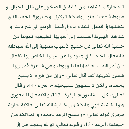
الحجارة ما نشاهد من انشقاق الصخور على قلل الجبال، و
هبوط قطعات منها بواسطة الزلازل، و صيرورة الجمد الذي
يتخللها في فصل الشتاء ماء في فصل الربيع إلى غير ذلك، و
عد هذا الهبوط المستند إلى أسبابها الطبيعية هبوطا من
خشية الله تعالى لأن جميع الأسباب منتهية إلى الله سبحانه
فانفعال الحجارة في هبوطها عن سببها الخاص بها انفعال
عن أمر الله سبحانه إياها بالهبوط، و هي شاعرة لأمر ربها
شعورا تكوينيا، كما قال تعالى: «و إن من شيء إلا يسبح
بحمده، و لكن لا تفقهون تسبيحهم»: إسراء - 44، و قال
تعالى: «كل له قانتون»: البقرة - 116، و الانفعال الشعوري
هو الخشية فهي هابطة من خشية الله تعالى، فالآية جارية
مجرى قوله تعالى: «و يسبح الرعد بحمده و الملائكة من
خيفته»: الرعد - 13: و قوله تعالى: «و لله يسجد من في