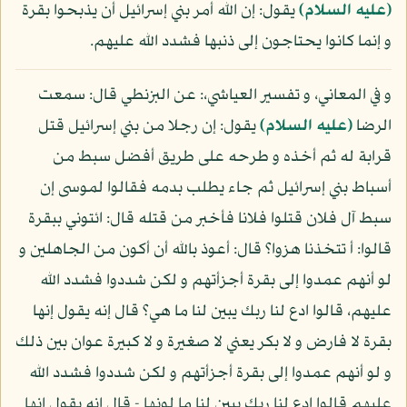
(عليه السلام)
يقول: إن الله أمر بني إسرائيل أن يذبحوا بقرة
و إنما كانوا يحتاجون إلى ذنبها فشدد الله عليهم.
و في المعاني، و تفسير العياشي،: عن البزنطي قال: سمعت
الرضا
(عليه السلام)
يقول: إن رجلا من بني إسرائيل قتل
قرابة له ثم أخذه و طرحه على طريق أفضل سبط من
أسباط بني إسرائيل ثم جاء يطلب بدمه فقالوا لموسى إن
سبط آل فلان قتلوا فلانا فأخبر من قتله قال: ائتوني ببقرة
قالوا: أ تتخذنا هزوا؟ قال: أعوذ بالله أن أكون من الجاهلين و
لو أنهم عمدوا إلى بقرة أجزأتهم و لكن شددوا فشدد الله
عليهم، قالوا ادع لنا ربك يبين لنا ما هي؟ قال إنه يقول إنها
بقرة لا فارض و لا بكر يعني لا صغيرة و لا كبيرة عوان بين ذلك
و لو أنهم عمدوا إلى بقرة أجزأتهم و لكن شددوا فشدد الله
عليهم قالوا ادع لنا ربك يبين لنا ما لونها - قال إنه يقول إنها