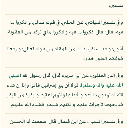
تفسيره.
و في تفسير العياشي، عن الحلبي: في قوله تعالى: و اذكروا ما
فيه، قال: قال اذكروا ما فيه و اذكروا ما في تركه من العقوبة.
أقول: و قد استفيد ذلك من المقام من قوله تعالى: و رفعنا
فوقكم الطور خذوا.
و في الدر المنثور،: عن أبي هريرة قال: قال رسول الله
(صلى
الله عليه وآله وسلم)
: لو لا أن بني إسرائيل قالوا و إنا إن شاء
الله لمتهدون ما أعطوا أبدا و لو أنهم اعترضوا بقرة من البقر
فذبحوها لأجزأت عنهم و لكنهم شددوا فشدد الله عليهم.
و في تفسير القمي،: عن ابن فضال قال: سمعت أبا الحسن