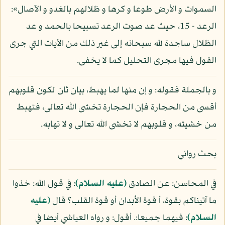
السموات و الأرض طوعا و كرها و ظلالهم بالغدو و الآصال»:
الرعد - 15، حيث عد صوت الرعد تسبيحا بالحمد و عد
الظلال ساجدة لله سبحانه إلى غير ذلك من الآيات التي جرى
القول فيها مجرى التحليل كما لا يخفى.
و بالجملة فقوله: و إن منها لما يهبط، بيان ثان لكون قلوبهم
أقسى من الحجارة فإن الحجارة تخشى الله تعالى، فتهبط
من خشيته، و قلوبهم لا تخشى الله تعالى و لا تهابه.
بحث روائي
في المحاسن: عن الصادق
(عليه السلام)
: في قول الله: خذوا
ما آتيناكم بقوة، أ قوة الأبدان أو قوة القلب؟ قال
(عليه
السلام)
: فيهما جميعا:. أقول: و رواه العياشي أيضا في