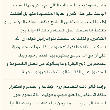
مقدمة توضيحية للخطاب التالي لم يذكر معها السبب
الباعث على هذا الأمر و الغاية المقصودة منها بل أطلقت
إطلاقا ليتنبه بذلك نفس السامع و تقف موقف التجسس، و
تنتشط إذا سمعت أصل القصة، و نالت الارتباط بين
الكلامين، و لذلك لما سمعت بنو إسرائيل قوله: إن الله
يأمركم أن تذبحوا بقرة تعجبوا من ذلك و لم يحملوه إلا
على أن نبي الله موسى يستهزء بهم لعدم وجود رابطة
عندهم بين ذبح البقرة و ما يسألونه من فصل الخصومة و
الحصول على القاتل قالوا أ تتخذنا هزوا و سخرية.
و إنما قالوا ذلك لفقدهم روح الإطاعة و السمع و استقرار
ملكة الاستكبار و العتو فيهم، و قولهم: إنا لا نحوم حول
التقليد المذموم، و إنما نؤمن بما نشاهده و نراه كما قالوا