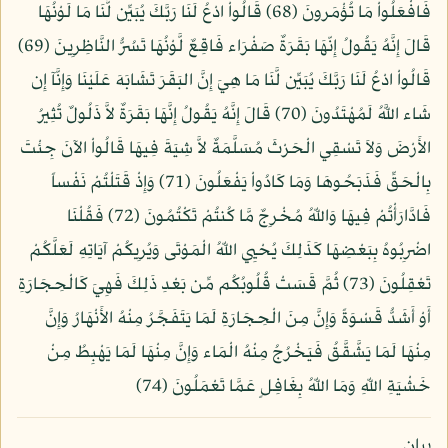
فَافْعَلُواْ مَا تُؤْمَرونَ (68) قَالُواْ ادْعُ لَنَا رَبَّكَ يُبَيِّن لَّنَا مَا لَوْنُهَا
قَالَ إِنَّهُ يَقُولُ إِنّهَا بَقَرَةٌ صَفْرَاء فَاقِعٌ لَّوْنُهَا تَسُرُّ النَّاظِرِينَ (69)
قَالُواْ ادْعُ لَنَا رَبَّكَ يُبَيِّن لَّنَا مَا هِيَ إِنَّ البَقَرَ تَشَابَهَ عَلَيْنَا وَإِنَّآ إِن
شَاء اللَّهُ لَمُهْتَدُونَ (70) قَالَ إِنَّهُ يَقُولُ إِنَّهَا بَقَرَةٌ لاَّ ذَلُولٌ تُثِيرُ
الأَرْضَ وَلاَ تَسْقِي الْحَرْثَ مُسَلَّمَةٌ لاَّ شِيَةَ فِيهَا قَالُواْ الآنَ جِئْتَ
بِالْحَقِّ فَذَبَحُوهَا وَمَا كَادُواْ يَفْعَلُونَ (71) وَإِذْ قَتَلْتُمْ نَفْساً
فَادَّارَأْتُمْ فِيهَا وَاللّهُ مُخْرِجٌ مَّا كُنتُمْ تَكْتُمُونَ (72) فَقُلْنَا
اضْرِبُوهُ بِبَعْضِهَا كَذَلِكَ يُحْيِي اللّهُ الْمَوْتَى وَيُرِيكُمْ آيَاتِهِ لَعَلَّكُمْ
تَعْقِلُونَ (73) ثُمَّ قَسَتْ قُلُوبُكُم مِّن بَعْدِ ذَلِكَ فَهِيَ كَالْحِجَارَةِ
أَوْ أَشَدُّ قَسْوَةً وَإِنَّ مِنَ الْحِجَارَةِ لَمَا يَتَفَجَّرُ مِنْهُ الأَنْهَارُ وَإِنَّ
مِنْهَا لَمَا يَشَّقَّقُ فَيَخْرُجُ مِنْهُ الْمَاء وَإِنَّ مِنْهَا لَمَا يَهْبِطُ مِنْ
خَشْيَةِ اللّهِ وَمَا اللّهُ بِغَافِلٍ عَمَّا تَعْمَلُونَ (74)
بيان