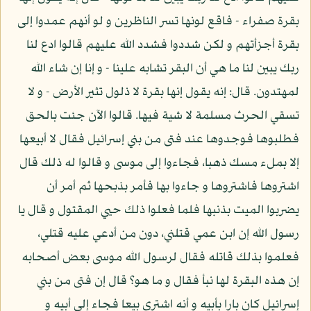
بقرة صفراء - فاقع لونها تسر الناظرين و لو أنهم عمدوا إلى
بقرة أجزأتهم و لكن شددوا فشدد الله عليهم قالوا ادع لنا
ربك يبين لنا ما هي أن البقر تشابه علينا - و إنا إن شاء الله
لمهتدون. قال: إنه يقول إنها بقرة لا ذلول تثير الأرض - و لا
تسقي الحرث مسلمة لا شية فيها. قالوا الآن جئت بالحق
فطلبوها فوجدوها عند فتى من بني إسرائيل فقال لا أبيعها
إلا بملء مسك ذهبا، فجاءوا إلى موسى و قالوا له ذلك قال
اشتروها فاشتروها و جاءوا بها فأمر بذبحها ثم أمر أن
يضربوا الميت بذنبها فلما فعلوا ذلك حيي المقتول و قال يا
رسول الله إن ابن عمي قتلني، دون من أدعي عليه قتلي،
فعلموا بذلك قاتله فقال لرسول الله موسى بعض أصحابه
إن هذه البقرة لها نبأ فقال و ما هو؟ قال إن فتى من بني
إسرائيل كان بارا بأبيه و أنه اشترى بيعا فجاء إلى أبيه و