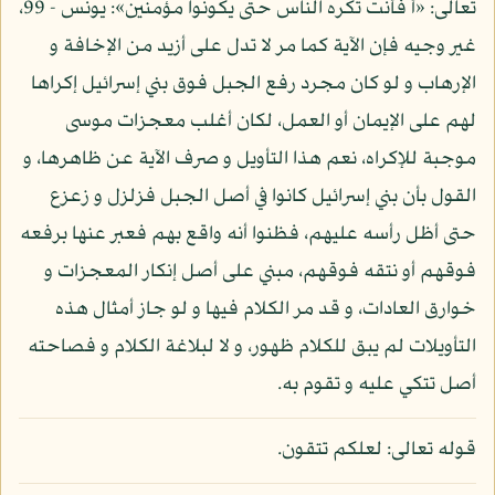
تعالى: «أ فأنت تكره الناس حتى يكونوا مؤمنين»: يونس - 99،
غير وجيه فإن الآية كما مر لا تدل على أزيد من الإخافة و
الإرهاب و لو كان مجرد رفع الجبل فوق بني إسرائيل إكراها
لهم على الإيمان أو العمل، لكان أغلب معجزات موسى
موجبة للإكراه، نعم هذا التأويل و صرف الآية عن ظاهرها، و
القول بأن بني إسرائيل كانوا في أصل الجبل فزلزل و زعزع
حتى أظل رأسه عليهم، فظنوا أنه واقع بهم فعبر عنها برفعه
فوقهم أو نتقه فوقهم، مبني على أصل إنكار المعجزات و
خوارق العادات، و قد مر الكلام فيها و لو جاز أمثال هذه
التأويلات لم يبق للكلام ظهور، و لا لبلاغة الكلام و فصاحته
أصل تتكي عليه و تقوم به.
قوله تعالى: لعلكم تتقون.