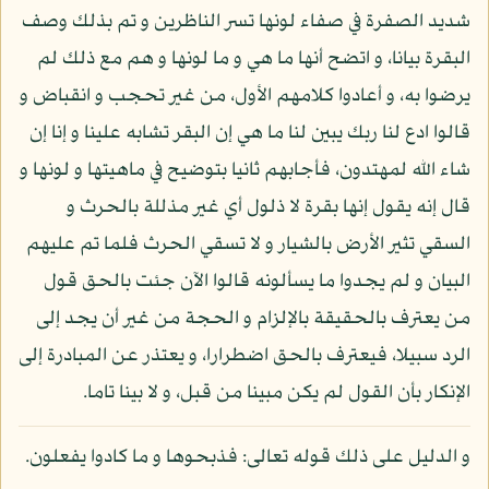
شديد الصفرة في صفاء لونها تسر الناظرين و تم بذلك وصف
البقرة بيانا، و اتضح أنها ما هي و ما لونها و هم مع ذلك لم
يرضوا به، و أعادوا كلامهم الأول، من غير تحجب و انقباض و
قالوا ادع لنا ربك يبين لنا ما هي إن البقر تشابه علينا و إنا إن
شاء الله لمهتدون، فأجابهم ثانيا بتوضيح في ماهيتها و لونها و
قال إنه يقول إنها بقرة لا ذلول أي غير مذللة بالحرث و
السقي تثير الأرض بالشيار و لا تسقي الحرث فلما تم عليهم
البيان و لم يجدوا ما يسألونه قالوا الآن جئت بالحق قول
من يعترف بالحقيقة بالإلزام و الحجة من غير أن يجد إلى
الرد سبيلا، فيعترف بالحق اضطرارا، و يعتذر عن المبادرة إلى
الإنكار بأن القول لم يكن مبينا من قبل، و لا بينا تاما.
و الدليل على ذلك قوله تعالى: فذبحوها و ما كادوا يفعلون.