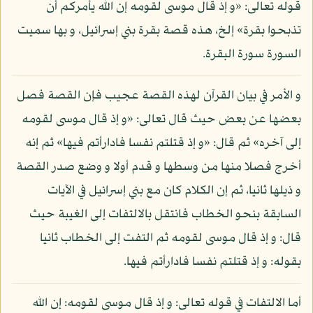
قوله تعالى: «و إذ قال موسى لقومه إن الله يأمركم أن
تذبحوا بقرة» إلخ، هذه قصة بقرة بني إسرائيل، و بها سميت
السورة سورة البقرة.
و الأمر في بيان القرآن لهذه القصة عجيب فإن القصة فصل
بعضها عن بعض حيث قال تعالى: «و إذ قال موسى لقومه
إلى آخره» ثم قال: «و إذ قتلتم نفسا فادارأتم فيها» ثم إنه
أخرج فصلا منها من وسطها و قدم أولا و وضع صدر القصة
و ذيلها ثانيا، ثم إن الكلام كان مع بني إسرائيل في الآيات
السابقة بنحو الخطاب فانتقل بالالتفات إلى الغيبة حيث
قال: و إذ قال موسى لقومه ثم التفت إلى الخطاب ثانيا
بقوله: و إذ قتلتم نفسا فادارأتم فيها.
أما الالتفات في قوله تعالى: و إذ قال موسى لقومه: إن الله