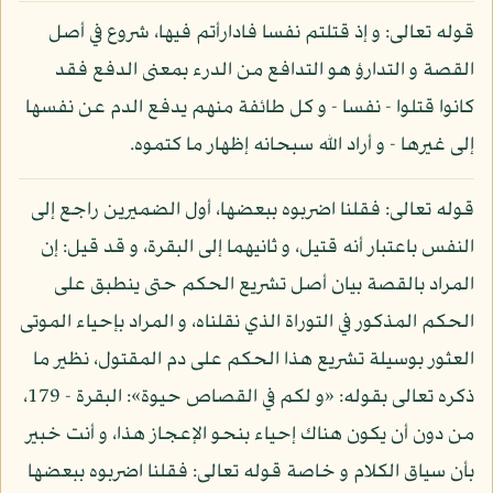
قوله تعالى: و إذ قتلتم نفسا فادارأتم فيها، شروع في أصل
القصة و التدارؤ هو التدافع من الدرء بمعنى الدفع فقد
كانوا قتلوا - نفسا - و كل طائفة منهم يدفع الدم عن نفسها
إلى غيرها - و أراد الله سبحانه إظهار ما كتموه.
قوله تعالى: فقلنا اضربوه ببعضها، أول الضميرين راجع إلى
النفس باعتبار أنه قتيل، و ثانيهما إلى البقرة، و قد قيل: إن
المراد بالقصة بيان أصل تشريع الحكم حتى ينطبق على
الحكم المذكور في التوراة الذي نقلناه، و المراد بإحياء الموتى
العثور بوسيلة تشريع هذا الحكم على دم المقتول، نظير ما
ذكره تعالى بقوله: «و لكم في القصاص حيوة»: البقرة - 179،
من دون أن يكون هناك إحياء بنحو الإعجاز هذا، و أنت خبير
بأن سياق الكلام و خاصة قوله تعالى: فقلنا اضربوه ببعضها