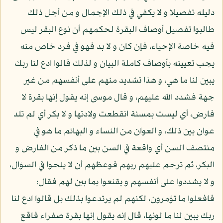
دليله تفصيلا و لا يكفي في ذلك الإجمال و من أجل ذلك
طالبوا تفصيل أوصاف البقرة لحكمهم أن نوع البقر ليس
فيه خاصة الإحياء، فإن كان و لا بد فهو في فرد خاص منه
يجب تعيينه بأوصاف كاملة البيان و لذلك قالوا ادع لنا ربك
يبين لنا ما هي، و هذا تشديد منهم على أنفسهم من غير
جهة فشدد الله عليهم، و قال موسى إنه يقول إنها بقرة لا
فارض، أي ليست بمسنة انقطعت ولادتها و لا بكر أي لم تلد
عوان بين ذلك، و العوان من النساء و البهائم ما هو في
منتصف السن أي واقعة في السن بين ما ذكر من الفارض و
البكر، ثم ترحم عليهم ربهم فوعظهم أن لا يلحوا في السؤال،
و لا يشددوا على أنفسهم و يقنعوا بما بين لهم فقال:
فافعلوا ما تؤمرون، لكنهم لم يرتدعوا بذلك بل قالوا ادع لنا
ربك يبين لنا ما لونها، قال إنه يقول إنها بقرة صفراء فاقع