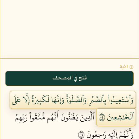
۞ الآية
فتح في المصحف
وَٱسۡتَعِينُواْ بِٱلصَّبۡرِ وَٱلصَّلَوٰةِۚ وَإِنَّهَا لَكَبِيرَةٌ إِلَّا عَلَى
ٱلۡخَٰشِعِينَ ٤٥
ٱلَّذِينَ يَظُنُّونَ أَنَّهُم مُّلَٰقُواْ رَبِّهِمۡ
وَأَنَّهُمۡ إِلَيۡهِ رَٰجِعُونَ ٤٦