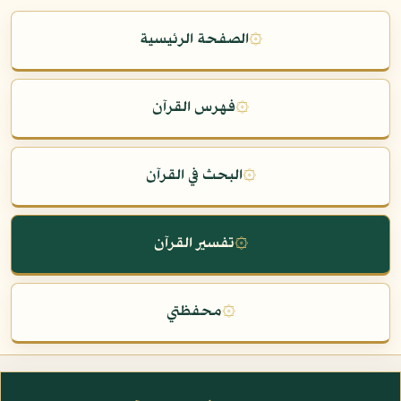
۞
الصفحة الرئيسية
۞
فهرس القرآن
۞
البحث في القرآن
۞
تفسير القرآن
۞
محفظتي