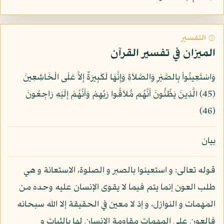
۞ التفسير
الميزان في تفسير القرآن
وَاسْتَعِينُواْ بِالصَّبْرِ وَالصَّلاَةِ وَإِنَّهَا لَكَبِيرَةٌ إِلاَّ عَلَى الْخَاشِعِينَ
(45) الَّذِينَ يَظُنُّونَ أَنَّهُم مُّلاَقُوا رَبِّهِمْ وَأَنَّهُمْ إِلَيْهِ رَاجِعُونَ
(46)
بيان
قوله تعالى: و استعينوا بالصبر و الصلوة، الاستعانة و هي
طلب العون إنما يتم فيما لا يقوى الإنسان عليه وحده من
المهمات و النوازل، و إذ لا معين في الحقيقة إلا الله سبحانه
فالعون على المهمات مقاومة الإنسان لها بالثبات و