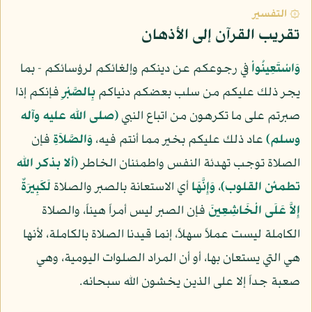
۞ التفسير
تقريب القرآن إلى الأذهان
وَاسْتَعِينُواْ
في رجوعكم عن دينكم وإلغائكم لرؤسائكم - بما
يجر ذلك عليكم من سلب بعضكم دنياكم
بِالصَّبْرِ
فإنكم إذا
صبرتم على ما تكرهون من اتباع النبي
(صلى الله عليه وآله
وسلم)
عاد ذلك عليكم بخير مما أنتم فيه،
وَالصَّلاَةِ
فإن
الصلاة توجب تهدئة النفس واطمئنان الخاطر
(ألا بذكر الله
تطمئن القلوب)
،
وَإِنَّهَا
أي الاستعانة بالصبر والصلاة
لَكَبِيرَةٌ
إِلاَّ عَلَى الْخَاشِعِينَ
فإن الصبر ليس أمراً هيناً، والصلاة
الكاملة ليست عملاً سهلاً، إنما قيدنا الصلاة بالكاملة، لأنها
هي التي يستعان بها، أو أن المراد الصلوات اليومية، وهي
صعبة جداً إلا على الذين يخشون الله سبحانه.