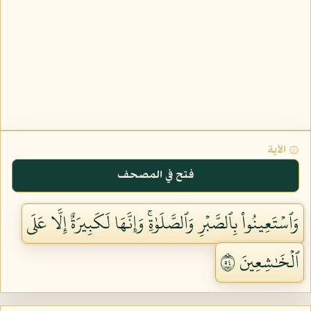
۞ الآية
فتح في المصحف
وَٱسۡتَعِينُواْ بِٱلصَّبۡرِ وَٱلصَّلَوٰةِۚ وَإِنَّهَا لَكَبِيرَةٌ إِلَّا عَلَى
ٱلۡخَٰشِعِينَ ٤٥