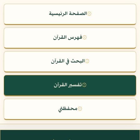
۞
الصفحة الرئيسية
۞
فهرس القرآن
۞
البحث في القرآن
۞
تفسير القرآن
۞
محفظتي