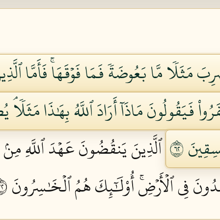
بَ مَثَلٗا مَّا بَعُوضَةٗ فَمَا فَوۡقَهَاۚ فَأَمَّا ٱلَّذِينَ
َفَرُواْ فَيَقُولُونَ مَاذَآ أَرَادَ ٱللَّهُ بِهَٰذَا مَثَلٗا
سِقِينَ ٢٦
ٱلَّذِينَ يَنقُضُونَ عَهۡدَ ٱللَّهِ مِنۢ ب
ِدُونَ فِي ٱلۡأَرۡضِۚ أُوْلَٰٓئِكَ هُمُ ٱلۡخَٰسِرُونَ ٢٧