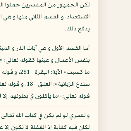
لكن الجمهور من المفسرين حملوا الق
الاستعداد، و القسم الثاني منها و هي 
يدفع ذلك.
أما القسم الأول و هي آيات الذر و المي
قوله تعالى: «ما يأكلون في بطونهم إلا النار»: البقرة - 174، و قوله: «إنما يأكلون في بطونهم نارا»: 
لكان فيه كفاية إذ الغفلة لا تكون إ