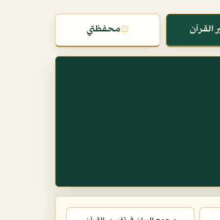
 القرآن
۞
محفظتي