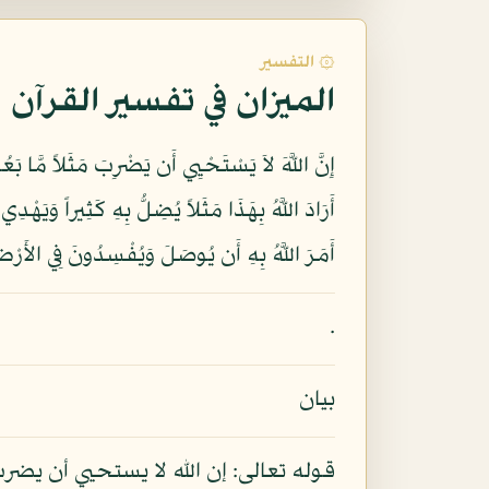
۞ التفسير
الميزان في تفسير القرآن
إِنَّ اللَّهَ لاَ يَسْتَحْيِي أَن يَضْرِبَ مَثَلاً مَّا بَع
أَمَرَ اللَّهُ بِهِ أَن يُوصَلَ وَيُفْسِدُونَ فِي الأَرْض
.
بيان
قوله تعالى: إن الله لا يستحيي أن يض