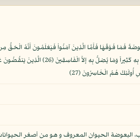
ُوضَةً فَمَا فَوْقَهَا فَأَمَّا الَّذِينَ آمَنُواْ فَيَعْلَمُونَ أَنَّهُ الْحَقُّ مِن ر
أَرَادَ اللَّهُ بِهَذَا مَثَلاً يُضِلُّ بِهِ كَثِيراً وَيَهْدِي ب
ِ أُولَئِكَ هُمُ الْخَاسِرُونَ (27)
رب، البعوضة الحيوان المعروف و هو من أصغر الحيوانات