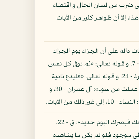
لى ضرب من لسان الحال و اقتضاء
ذا، إلا أن ظواهر كثير من الآيات
يات دالة على أن الجزاء يوم الجزاء
بنفس الأعمال و عينها كقوله تعالى: «لا تعتذروا اليوم إنما تجزون ما كنتم تعملون»: التحريم - 7، و قوله تعالى: «ثم توفى كل نفس
ما كسبت» الآية: البقرة - 281، و قوله تعالى: «فاتقوا النار التي وقودها الناس و الحجارة»: البقرة - 24، و قوله تعالى: «فليدع نادية
سندع الزبانية»: العلق - 18، و قوله تعالى: «يوم تجد كل نفس ما عملت من خير محضرا و ما عملت من سوء»: آل عمران - 30، و
و لعمري لو لم يكن في كتاب الله تعالى إلا قوله: «لقد كنت في غفلة من هذا فكشفنا عنك غطائك فبصرك اليوم حديد»: ق - 22،
غطى موجود فلو لم يكن ما يشاهده