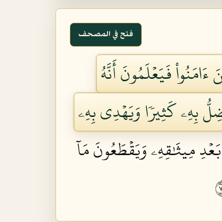
فتح في المصحف
 ءَامَنُواْ فَيَعۡلَمُونَ أَنَّهُ
ۘ يُضِلُّ بِهِۦ كَثِيرٗا وَيَهۡدِي بِهِۦ
َعۡدِ مِيثَٰقِهِۦ وَيَقۡطَعُونَ مَآ