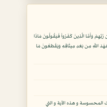
َّبِّهِمْ وَأَمَّا الَّذِينَ كَفَرُواْ فَيَقُولُونَ مَاذَا
ِهِ كَثِيراً وَمَا يُضِلُّ بِهِ إِلاَّ الْفَاسِقِينَ (26) الَّذِينَ يَنقُضُونَ عَهْدَ اللَّهِ مِن بَعْدِ مِيثَاقِهِ وَيَقْطَعُونَ مَا
 المحسوسة و هذه الآية و التي