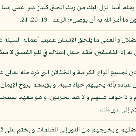
يعلم أنما أنزل إليك من ربك الحق كمن هو أعمى إنما يت
مر الله به أن يوصل»: الرعد - 19، 20، 21.
لال و العمى ما يلحق الإنسان عقيب أعماله السيئة غير
 إلا الفاسقين، فقد جعل إضلاله في تلو الفسق لا متق
ن لجميع أنواع الكرامة و الخذلان التي ترد منه تعالى عل
باده بأنه يحييهم حياة طيبة، و يؤيدهم بروح الإيمان،
 و لا خوف عليهم و لا هم يحزنون، و هو معهم يستجيب 
م إلى غير ذلك.
يضلهم و يخرجهم من النور إلى الظلمات و يختم على ق