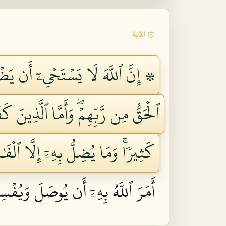
۞ الآية
۞ إِنَّ ٱللَّهَ لَا يَسۡتَحۡيِۦٓ أَن يَضۡرِ
ٱلۡحَقُّ مِن رَّبِّهِمۡۖ وَأَمَّا ٱلَّذِينَ ك
كَثِيرٗاۚ وَمَا يُضِلُّ بِهِۦٓ إِلَّا ٱلۡفَٰ
أَمَرَ ٱللَّهُ بِهِۦٓ أَن يُوصَلَ وَيُفۡس