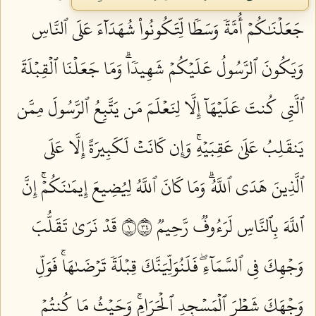
جَعَلۡنَٰكُمۡ أُمَّةٗ وَسَطٗا لِّتَكُونُواْ شُهَدَآءَ عَلَى ٱلنَّاسِ
وَيَكُونَ ٱلرَّسُولُ عَلَيۡكُمۡ شَهِيدٗاۗ وَمَا جَعَلۡنَا ٱلۡقِبۡلَةَ
ٱلَّتِي كُنتَ عَلَيۡهَآ إِلَّا لِنَعۡلَمَ مَن يَتَّبِعُ ٱلرَّسُولَ مِمَّن
يَنقَلِبُ عَلَىٰ عَقِبَيۡهِۚ وَإِن كَانَتۡ لَكَبِيرَةً إِلَّا عَلَى
ٱلَّذِينَ هَدَى ٱللَّهُۗ وَمَا كَانَ ٱللَّهُ لِيُضِيعَ إِيمَٰنَكُمۡۚ إِنَّ
ٱللَّهَ بِٱلنَّاسِ لَرَءُوفٞ رَّحِيمٞ ١٤٣
قَدۡ نَرَىٰ تَقَلُّبَ
وَجۡهِكَ فِي ٱلسَّمَآءِۖ فَلَنُوَلِّيَنَّكَ قِبۡلَةٗ تَرۡضَىٰهَاۚ فَوَلِّ
وَجۡهَكَ شَطۡرَ ٱلۡمَسۡجِدِ ٱلۡحَرَامِۚ وَحَيۡثُ مَا كُنتُمۡ