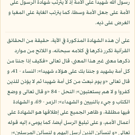
رسول الله شهيدا على الأمة إذ لا يترتب شهادة الرسول على
الأمة على جعل الأمة وسطا، كما يترتب الغاية على المغيا و
الغرض على ذيه.
على أن هذه الشهادة المذكورة في الآية، حقيقة من الحقائق
القرآنية تكرر ذكرها في كلامه سبحانه، و اللائح من موارد
ذكرها معنى غير هذا المعنى، قال تعالى «فكيف إذا جئنا من
كل أمة بشهيد و جئنا بك على هؤلاء شهيدا»: النساء - 41، و
قال تعالى «و يوم نبعث من كل أمة شهيدا ثم لا يؤذن للذين
كفروا و لا هم يستعتبون»: النحل - 84 «و قال تعالى و وضع
الكتاب و جيء بالنبيين و الشهداء»: الزمر - 69، و الشهادة
فيها مطلقة، و ظاهر الجميع على إطلاقها هو الشهادة على
أعمال الأمم، و على تبليغ الرسل أيضا، كما يومىء إليه قوله
تعالى «و لنسألن الذين أرسل إليهم و لنسألن المرسلين»: