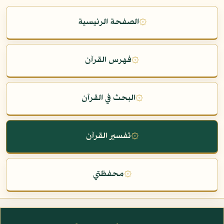
۞
الصفحة الرئيسية
۞
فهرس القرآن
۞
البحث في القرآن
۞
تفسير القرآن
۞
محفظتي