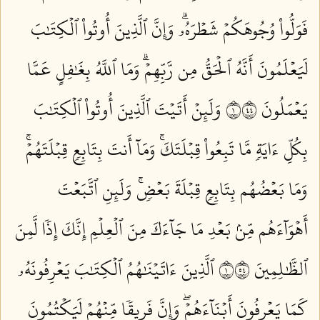
فَوَلُّواْ وُجُوهَكُمۡ شَطۡرَهُۥۗ وَإِنَّ ٱلَّذِينَ أُوتُواْ ٱلۡكِتَٰبَ
لَيَعۡلَمُونَ أَنَّهُ ٱلۡحَقُّ مِن رَّبِّهِمۡۗ وَمَا ٱللَّهُ بِغَٰفِلٍ عَمَّا
يَعۡمَلُونَ ١٤٤
وَلَئِنۡ أَتَيۡتَ ٱلَّذِينَ أُوتُواْ ٱلۡكِتَٰبَ
بِكُلِّ ءَايَةٖ مَّا تَبِعُواْ قِبۡلَتَكَۚ وَمَآ أَنتَ بِتَابِعٖ قِبۡلَتَهُمۡۚ
وَمَا بَعۡضُهُم بِتَابِعٖ قِبۡلَةَ بَعۡضٖۚ وَلَئِنِ ٱتَّبَعۡتَ
أَهۡوَآءَهُم مِّنۢ بَعۡدِ مَا جَآءَكَ مِنَ ٱلۡعِلۡمِ إِنَّكَ إِذٗا لَّمِنَ
ٱلظَّٰلِمِينَ ١٤٥
ٱلَّذِينَ ءَاتَيۡنَٰهُمُ ٱلۡكِتَٰبَ يَعۡرِفُونَهُۥ
كَمَا يَعۡرِفُونَ أَبۡنَآءَهُمۡۖ وَإِنَّ فَرِيقٗا مِّنۡهُمۡ لَيَكۡتُمُونَ