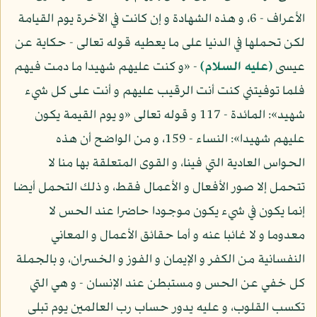
الأعراف - 6، و هذه الشهادة و إن كانت في الآخرة يوم القيامة
لكن تحملها في الدنيا على ما يعطيه قوله تعالى - حكاية عن
عيسى
(عليه السلام)
- «و كنت عليهم شهيدا ما دمت فيهم
فلما توفيتني كنت أنت الرقيب عليهم و أنت على كل شيء
شهيد»: المائدة - 117 و قوله تعالى «و يوم القيمة يكون
عليهم شهيدا»: النساء - 159، و من الواضح أن هذه
الحواس العادية التي فينا، و القوى المتعلقة بها منا لا
تتحمل إلا صور الأفعال و الأعمال فقط، و ذلك التحمل أيضا
إنما يكون في شيء يكون موجودا حاضرا عند الحس لا
معدوما و لا غائبا عنه و أما حقائق الأعمال و المعاني
النفسانية من الكفر و الإيمان و الفوز و الخسران، و بالجملة
كل خفي عن الحس و مستبطن عند الإنسان - و هي التي
تكسب القلوب، و عليه يدور حساب رب العالمين يوم تبلى