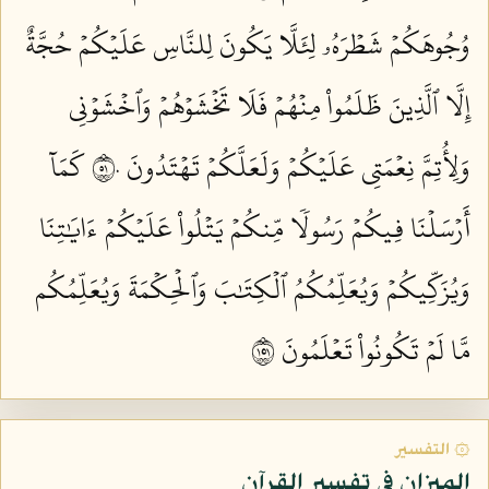
وُجُوهَكُمۡ شَطۡرَهُۥ لِئَلَّا يَكُونَ لِلنَّاسِ عَلَيۡكُمۡ حُجَّةٌ
إِلَّا ٱلَّذِينَ ظَلَمُواْ مِنۡهُمۡ فَلَا تَخۡشَوۡهُمۡ وَٱخۡشَوۡنِي
وَلِأُتِمَّ نِعۡمَتِي عَلَيۡكُمۡ وَلَعَلَّكُمۡ تَهۡتَدُونَ ١٥٠
كَمَآ
أَرۡسَلۡنَا فِيكُمۡ رَسُولٗا مِّنكُمۡ يَتۡلُواْ عَلَيۡكُمۡ ءَايَٰتِنَا
وَيُزَكِّيكُمۡ وَيُعَلِّمُكُمُ ٱلۡكِتَٰبَ وَٱلۡحِكۡمَةَ وَيُعَلِّمُكُم
مَّا لَمۡ تَكُونُواْ تَعۡلَمُونَ ١٥١
۞ التفسير
الميزان في تفسير القرآن