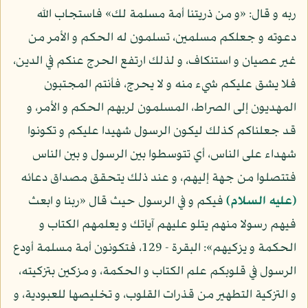
ربه و قال: «و من ذريتنا أمة مسلمة لك» فاستجاب الله
دعوته و جعلكم مسلمين، تسلمون له الحكم و الأمر من
غير عصيان و استنكاف، و لذلك ارتفع الحرج عنكم في الدين،
فلا يشق عليكم شيء منه و لا يحرج، فأنتم المجتبون
المهديون إلى الصراط، المسلمون لربهم الحكم و الأمر، و
قد جعلناكم كذلك ليكون الرسول شهيدا عليكم و تكونوا
شهداء على الناس، أي تتوسطوا بين الرسول و بين الناس
فتتصلوا من جهة إليهم، و عند ذلك يتحقق مصداق دعائه
(عليه السلام)
فيكم و في الرسول حيث قال «ربنا و ابعث
فيهم رسولا منهم يتلو عليهم آياتك و يعلمهم الكتاب و
الحكمة و يزكيهم»: البقرة - 129، فتكونون أمة مسلمة أودع
الرسول في قلوبكم علم الكتاب و الحكمة، و مزكين بتزكيته،
و التزكية التطهير من قذرات القلوب، و تخليصها للعبودية، و