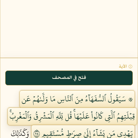
۞ الآية
فتح في المصحف
۞ سَيَقُولُ ٱلسُّفَهَآءُ مِنَ ٱلنَّاسِ مَا وَلَّىٰهُمۡ عَن
قِبۡلَتِهِمُ ٱلَّتِي كَانُواْ عَلَيۡهَاۚ قُل لِّلَّهِ ٱلۡمَشۡرِقُ وَٱلۡمَغۡرِبُۚ
يَهۡدِي مَن يَشَآءُ إِلَىٰ صِرَٰطٖ مُّسۡتَقِيمٖ ١٤٢
وَكَذَٰلِكَ