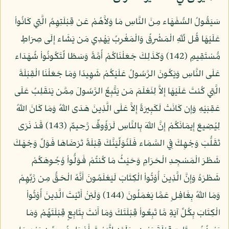
سَيَقُولُ السُّفَهَاء مِنَ النَّاسِ مَا وَلاَّهُمْ عَن قِبْلَتِهِمُ الَّتِي كَانُواْ
عَلَيْهَا قُل لِّلّهِ الْمَشْرِقُ وَالْمَغْرِبُ يَهْدِي مَن يَشَاء إِلَى صِرَاطٍ
مُّسْتَقِيمٍ (142) وَكَذَلِكَ جَعَلْنَاكُمْ أُمَّةً وَسَطًا لِّتَكُونُواْ شُهَدَاء
عَلَى النَّاسِ وَيَكُونَ الرَّسُولُ عَلَيْكُمْ شَهِيدًا وَمَا جَعَلْنَا الْقِبْلَةَ
الَّتِي كُنتَ عَلَيْهَا إِلاَّ لِنَعْلَمَ مَن يَتَّبِعُ الرَّسُولَ مِمَّن يَنقَلِبُ عَلَى
عَقِبَيْهِ وَإِن كَانَتْ لَكَبِيرَةً إِلاَّ عَلَى الَّذِينَ هَدَى اللّهُ وَمَا كَانَ اللّهُ
لِيُضِيعَ إِيمَانَكُمْ إِنَّ اللّهَ بِالنَّاسِ لَرَؤُوفٌ رَّحِيمٌ (143) قَدْ نَرَى
تَقَلُّبَ وَجْهِكَ فِي السَّمَاء فَلَنُوَلِّيَنَّكَ قِبْلَةً تَرْضَاهَا فَوَلِّ وَجْهَكَ
شَطْرَ الْمَسْجِدِ الْحَرَامِ وَحَيْثُ مَا كُنتُمْ فَوَلُّواْ وُجُوِهَكُمْ
شَطْرَهُ وَإِنَّ الَّذِينَ أُوْتُواْ الْكِتَابَ لَيَعْلَمُونَ أَنَّهُ الْحَقُّ مِن رَّبِّهِمْ
وَمَا اللّهُ بِغَافِلٍ عَمَّا يَعْمَلُونَ (144) وَلَئِنْ أَتَيْتَ الَّذِينَ أُوْتُواْ
الْكِتَابَ بِكُلِّ آيَةٍ مَّا تَبِعُواْ قِبْلَتَكَ وَمَا أَنتَ بِتَابِعٍ قِبْلَتَهُمْ وَمَا