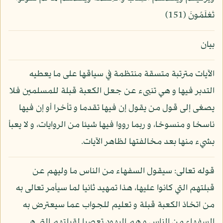
تَعْلَمُونَ (151)
بيان
الآيات مترتبة متسقة منتظمة في سياقها على ما يعطيه
التدبر فيها و هي تنبىء عن جعل الكعبة قبلة للمسلمين فلا
يصغى إلى قول من يقول إن فيها تقدما و تأخرا أو إن فيها
ناسخا و منسوخا، و ربما رووا فيها شيئا من الروايات، و لا يعبأ
بشيء منها بعد مخالفتها لظاهر الآيات.
قوله تعالى: سيقول السفهاء من الناس ما وليهم عن
قبلتهم التي كانوا عليها، هذا تمهيد ثانيا لما سيأمر تعالى به
من اتخاذ الكعبة قبلة و تعليم للجواب عما سيعترض به
السفهاء من الناس و هم اليهود تعصبا لقبلتهم التي هي