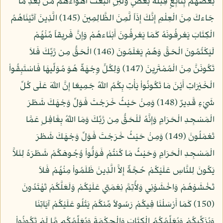
بَعْضُهُم بِتَابِعٍ قِبْلَةَ بَعْضٍ وَلَئِنِ اتَّبَعْتَ أَهْوَاءهُم مِّن بَعْدِ مَا
جَاءكَ مِنَ الْعِلْمِ إِنَّكَ إِذَاً لَّمِنَ الظَّالِمِينَ (145) الَّذِينَ آتَيْنَاهُمُ
الْكِتَابَ يَعْرِفُونَهُ كَمَا يَعْرِفُونَ أَبْنَاءهُمْ وَإِنَّ فَرِيقاً مِّنْهُمْ
لَيَكْتُمُونَ الْحَقَّ وَهُمْ يَعْلَمُونَ (146) الْحَقُّ مِن رَّبِّكَ فَلاَ
تَكُونَنَّ مِنَ الْمُمْتَرِينَ (147) وَلِكُلٍّ وِجْهَةٌ هُوَ مُوَلِّيهَا فَاسْتَبِقُواْ
الْخَيْرَاتِ أَيْنَ مَا تَكُونُواْ يَأْتِ بِكُمُ اللّهُ جَمِيعًا إِنَّ اللّهَ عَلَى كُلِّ
شَيْءٍ قَدِيرٌ (148) وَمِنْ حَيْثُ خَرَجْتَ فَوَلِّ وَجْهَكَ شَطْرَ
الْمَسْجِدِ الْحَرَامِ وَإِنَّهُ لَلْحَقُّ مِن رَّبِّكَ وَمَا اللّهُ بِغَافِلٍ عَمَّا
تَعْمَلُونَ (149) وَمِنْ حَيْثُ خَرَجْتَ فَوَلِّ وَجْهَكَ شَطْرَ
الْمَسْجِدِ الْحَرَامِ وَحَيْثُ مَا كُنتُمْ فَوَلُّواْ وُجُوهَكُمْ شَطْرَهُ لِئَلاَّ
يَكُونَ لِلنَّاسِ عَلَيْكُمْ حُجَّةٌ إِلاَّ الَّذِينَ ظَلَمُواْ مِنْهُمْ فَلاَ
تَخْشَوْهُمْ وَاخْشَوْنِي وَلأُتِمَّ نِعْمَتِي عَلَيْكُمْ وَلَعَلَّكُمْ تَهْتَدُونَ
(150) كَمَا أَرْسَلْنَا فِيكُمْ رَسُولاً مِّنكُمْ يَتْلُو عَلَيْكُمْ آيَاتِنَا
وَيُزَكِّيكُمْ وَيُعَلِّمُكُمُ الْكِتَابَ وَالْحِكْمَةَ وَيُعَلِّمُكُم مَّا لَمْ تَكُونُواْ