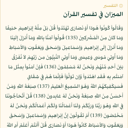
۞ التفسير
الميزان في تفسير القرآن
وَقَالُواْ كُونُواْ هُودًا أَوْ نَصَارَى تَهْتَدُواْ قُلْ بَلْ مِلَّةَ إِبْرَاهِيمَ حَنِيفًا
وَمَا كَانَ مِنَ الْمُشْرِكِينَ (135) قُولُواْ آمَنَّا بِاللّهِ وَمَآ أُنزِلَ إِلَيْنَا
وَمَا أُنزِلَ إِلَى إِبْرَاهِيمَ وَإِسْمَاعِيلَ وَإِسْحَقَ وَيَعْقُوبَ وَالأسْبَاطِ
وَمَا أُوتِيَ مُوسَى وَعِيسَى وَمَا أُوتِيَ النَّبِيُّونَ مِن رَّبِّهِمْ لاَ نُفَرِّقُ
بَيْنَ أَحَدٍ مِّنْهُمْ وَنَحْنُ لَهُ مُسْلِمُونَ (136) فَإِنْ آمَنُواْ بِمِثْلِ مَا
آمَنتُم بِهِ فَقَدِ اهْتَدَواْ وَّإِن تَوَلَّوْاْ فَإِنَّمَا هُمْ فِي شِقَاقٍ
فَسَيَكْفِيكَهُمُ اللّهُ وَهُوَ السَّمِيعُ الْعَلِيمُ (137) صِبْغَةَ اللّهِ وَمَنْ
أَحْسَنُ مِنَ اللّهِ صِبْغَةً وَنَحْنُ لَهُ عَابِدونَ (138) قُلْ أَتُحَآجُّونَنَا
فِي اللّهِ وَهُوَ رَبُّنَا وَرَبُّكُمْ وَلَنَا أَعْمَالُنَا وَلَكُمْ أَعْمَالُكُمْ وَنَحْنُ لَهُ
مُخْلِصُونَ (139) أَمْ تَقُولُونَ إِنَّ إِبْرَاهِيمَ وَإِسْمَاعِيلَ وَإِسْحَقَ
وَيَعْقُوبَ وَالأسْبَاطَ كَانُواْ هُودًا أَوْ نَصَارَى قُلْ أَأَنتُمْ أَعْلَمُ أَمِ اللّهُ