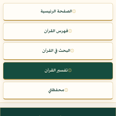
۞
الصفحة الرئيسية
۞
فهرس القرآن
۞
البحث في القرآن
۞
تفسير القرآن
۞
محفظتي