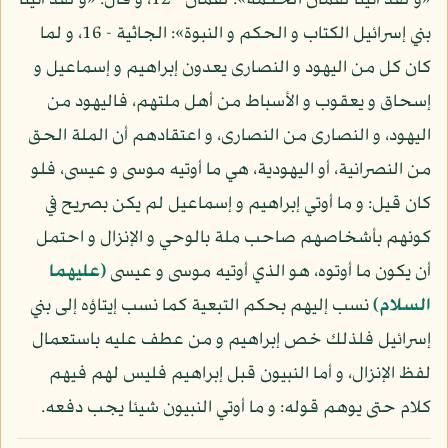
«و لقد آتينا لقمان الحكمة»: لقمان - 12، و قال: «و لقد آتينا
بني إسرائيل الكتاب و الحكم و النبوة»: الجاثية - 16، و لما
كان كل من اليهود و النصارى يعدون إبراهيم و إسماعيل و
إسحاق و يعقوب و الأسباط من أهل ملتهم، فاليهود من
اليهود، و النصارى من النصارى، و اعتقادهم أن الملة الحق
من النصرانية، أو اليهودية، هي ما أوتيه موسى و عيسى، فلو
كان قيل: و ما أوتي إبراهيم و إسماعيل لم يكن بصريح في
كونهم بأشخاصهم صاحب ملة بالوحي و الإنزال و احتمل
أن يكون ما أوتوه، هو الذي أوتيه موسى و عيسى
(عليهما
السلام)
نسب إليهم بحكم التبعية كما نسب إيتاؤه إلى بني
إسرائيل فلذلك خص إبراهيم و من عطف عليه باستعمال
لفظ الإنزال، و أما النبيون قبل إبراهيم فليس لهم فيهم
كلام حتى يوهم قوله: و ما أوتي النبيون شيئا يجب دفعه.