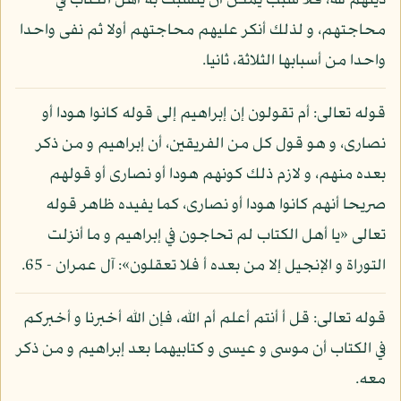
دينهم لله، فلا سبب يمكن أن يتشبث به أهل الكتاب في
محاجتهم، و لذلك أنكر عليهم محاجتهم أولا ثم نفى واحدا
واحدا من أسبابها الثلاثة، ثانيا.
قوله تعالى: أم تقولون إن إبراهيم إلى قوله كانوا هودا أو
نصارى، و هو قول كل من الفريقين، أن إبراهيم و من ذكر
بعده منهم، و لازم ذلك كونهم هودا أو نصارى أو قولهم
صريحا أنهم كانوا هودا أو نصارى، كما يفيده ظاهر قوله
تعالى «يا أهل الكتاب لم تحاجون في إبراهيم و ما أنزلت
التوراة و الإنجيل إلا من بعده أ فلا تعقلون»: آل عمران - 65.
قوله تعالى: قل أ أنتم أعلم أم الله، فإن الله أخبرنا و أخبركم
في الكتاب أن موسى و عيسى و كتابيهما بعد إبراهيم و من ذكر
معه.