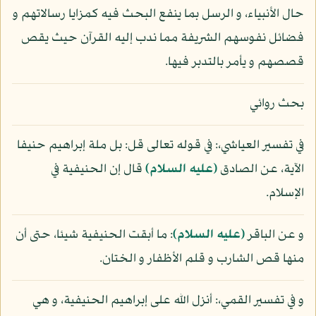
حال الأنبياء، و الرسل بما ينفع البحث فيه كمزايا رسالاتهم و
فضائل نفوسهم الشريفة مما ندب إليه القرآن حيث يقص
قصصهم و يأمر بالتدبر فيها.
بحث روائي
في تفسير العياشي،: في قوله تعالى قل: بل ملة إبراهيم حنيفا
الآية، عن الصادق
(عليه السلام)
قال إن الحنيفية في
الإسلام.
و عن الباقر
(عليه السلام)
: ما أبقت الحنيفية شيئا، حتى أن
منها قص الشارب و قلم الأظفار و الختان.
و في تفسير القمي،: أنزل الله على إبراهيم الحنيفية، و هي