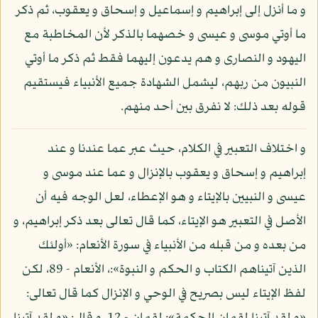
و ما أنزل إلى إبراهيم و إسماعيل و إسحاق و يعقوب، ثم ذكر
ما أوتي موسى و عيسى و خصهما بالذكر لأن المخاطبة مع
اليهود و النصارى و هم يدعون إليهما فقط ثم ذكر ما أوتي
النبيون من ربهم، ليشمل الشهادة جميع الأنبياء فيستقيم
قوله بعد ذلك: لا نفرق بين أحد منهم.
و اختلاف التعبير في الكلام، حيث عبر عما عندنا و عند
إبراهيم و إسحاق و يعقوب بالإنزال و عما عند موسى و
عيسى و النبيين بالإيتاء و هو الإعطاء، لعل الوجه فيه أن
الأصل في التعبير هو الإيتاء، كما قال تعالى بعد ذكر إبراهيم، و
من بعده و من قبله من الأنبياء في سورة الأنعام: «أولئك
الذين آتيناهم الكتاب و الحكم و النبوة»:، الأنعام - 89، لكن
لفظ الإيتاء ليس بصريح في الوحي و الإنزال كما قال تعالى: