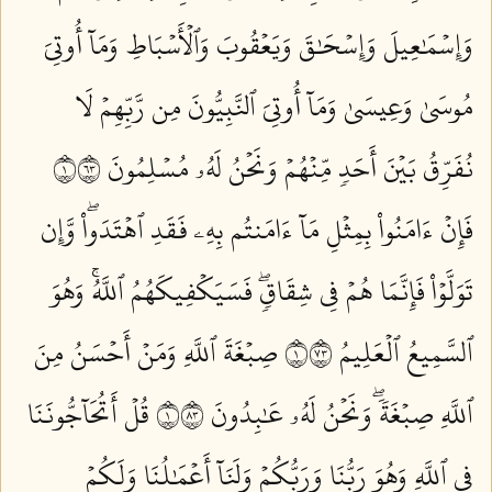
وَإِسۡمَٰعِيلَ وَإِسۡحَٰقَ وَيَعۡقُوبَ وَٱلۡأَسۡبَاطِ وَمَآ أُوتِيَ
مُوسَىٰ وَعِيسَىٰ وَمَآ أُوتِيَ ٱلنَّبِيُّونَ مِن رَّبِّهِمۡ لَا
نُفَرِّقُ بَيۡنَ أَحَدٖ مِّنۡهُمۡ وَنَحۡنُ لَهُۥ مُسۡلِمُونَ ١٣٦
فَإِنۡ ءَامَنُواْ بِمِثۡلِ مَآ ءَامَنتُم بِهِۦ فَقَدِ ٱهۡتَدَواْۖ وَّإِن
تَوَلَّوۡاْ فَإِنَّمَا هُمۡ فِي شِقَاقٖۖ فَسَيَكۡفِيكَهُمُ ٱللَّهُۚ وَهُوَ
ٱلسَّمِيعُ ٱلۡعَلِيمُ ١٣٧
صِبۡغَةَ ٱللَّهِ وَمَنۡ أَحۡسَنُ مِنَ
ٱللَّهِ صِبۡغَةٗۖ وَنَحۡنُ لَهُۥ عَٰبِدُونَ ١٣٨
قُلۡ أَتُحَآجُّونَنَا
فِي ٱللَّهِ وَهُوَ رَبُّنَا وَرَبُّكُمۡ وَلَنَآ أَعۡمَٰلُنَا وَلَكُمۡ