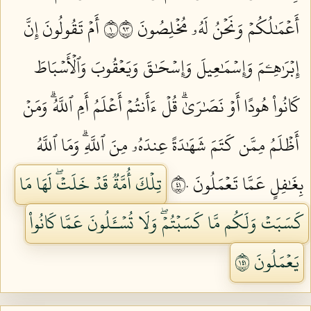
أَعۡمَٰلُكُمۡ وَنَحۡنُ لَهُۥ مُخۡلِصُونَ ١٣٩
أَمۡ تَقُولُونَ إِنَّ
إِبۡرَٰهِـۧمَ وَإِسۡمَٰعِيلَ وَإِسۡحَٰقَ وَيَعۡقُوبَ وَٱلۡأَسۡبَاطَ
كَانُواْ هُودًا أَوۡ نَصَٰرَىٰۗ قُلۡ ءَأَنتُمۡ أَعۡلَمُ أَمِ ٱللَّهُۗ وَمَنۡ
أَظۡلَمُ مِمَّن كَتَمَ شَهَٰدَةً عِندَهُۥ مِنَ ٱللَّهِۗ وَمَا ٱللَّهُ
بِغَٰفِلٍ عَمَّا تَعۡمَلُونَ ١٤٠
تِلۡكَ أُمَّةٞ قَدۡ خَلَتۡۖ لَهَا مَا
كَسَبَتۡ وَلَكُم مَّا كَسَبۡتُمۡۖ وَلَا تُسۡـَٔلُونَ عَمَّا كَانُواْ
يَعۡمَلُونَ ١٤١