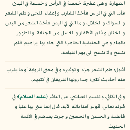
الطهارة، و هي عشرة: خمسة في الرأس و خمسة في البدن،
فأما التي في الرأس فأخذ الشارب و إعفاء اللحى و طم الشعر
و السواك و الخلال، و ما التي في البدن فأخذ الشعر من البدن
و الختان و قلم الأظفار و الغسل من الجنابة، و الطهور
بالماء و هي الحنيفية الطاهرة التي جاء بها إبراهيم فلم
تنسخ و لا تنسخ إلى يوم القيامة.
أقول: طم الشعر جزه، و توفيره و في معنى الرواية أو ما يقرب
منه أحاديث كثيرة جدا روتها الفريقان في كتبهم.
و في الكافي، و تفسير العياشي، عن الباقر
(عليه السلام)
: في
قوله تعالى، قولوا آمنا بالله الآية، قال إنما عنى بها عليا و
فاطمة و الحسن و الحسين و جرت بعدهم في الأئمة
الحديث.