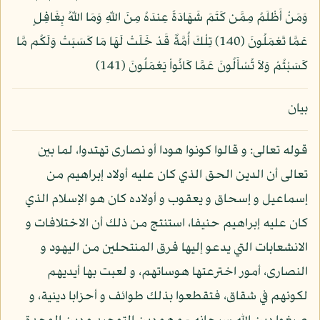
وَمَنْ أَظْلَمُ مِمَّن كَتَمَ شَهَادَةً عِندَهُ مِنَ اللّهِ وَمَا اللّهُ بِغَافِلٍ
عَمَّا تَعْمَلُونَ (140) تِلْكَ أُمَّةٌ قَدْ خَلَتْ لَهَا مَا كَسَبَتْ وَلَكُم مَّا
كَسَبْتُمْ وَلاَ تُسْأَلُونَ عَمَّا كَانُواْ يَعْمَلُونَ (141)
بيان
قوله تعالى: و قالوا كونوا هودا أو نصارى تهتدوا، لما بين
تعالى أن الدين الحق الذي كان عليه أولاد إبراهيم من
إسماعيل و إسحاق و يعقوب و أولاده كان هو الإسلام الذي
كان عليه إبراهيم حنيفا، استنتج من ذلك أن الاختلافات و
الانشعابات التي يدعو إليها فرق المنتحلين من اليهود و
النصارى، أمور اخترعتها هوساتهم، و لعبت بها أيديهم
لكونهم في شقاق، فتقطعوا بذلك طوائف و أحزابا دينية، و