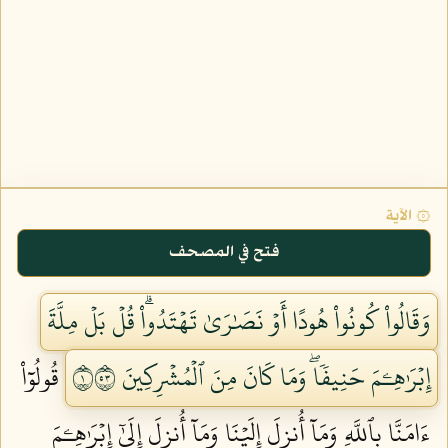
۞ الآية
فتح في المصحف
وَقَالُواْ كُونُواْ هُودًا أَوۡ نَصَٰرَىٰ تَهۡتَدُواْۗ قُلۡ بَلۡ مِلَّةَ
إِبۡرَٰهِـۧمَ حَنِيفٗاۖ وَمَا كَانَ مِنَ ٱلۡمُشۡرِكِينَ ١٣٥
قُولُوٓاْ
ءَامَنَّا بِٱللَّهِ وَمَآ أُنزِلَ إِلَيۡنَا وَمَآ أُنزِلَ إِلَىٰٓ إِبۡرَٰهِـۧمَ