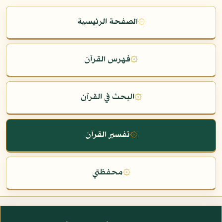
۞
الصفحة الرئيسية
۞
فهرس القرآن
۞
البحث في القرآن
۞
تفسير القرآن
۞
محفظتي