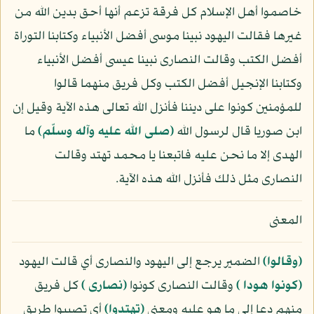
خاصموا أهل الإسلام كل فرقة تزعم أنها أحق بدين الله من
غيرها فقالت اليهود نبينا موسى أفضل الأنبياء وكتابنا التوراة
أفضل الكتب وقالت النصارى نبينا عيسى أفضل الأنبياء
وكتابنا الإنجيل أفضل الكتب وكل فريق منهما قالوا
للمؤمنين كونوا على ديننا فأنزل الله تعالى هذه الآية وقيل إن
ابن صوريا قال لرسول الله
(صلى الله عليه وآله وسلّم)
ما
الهدى إلا ما نحن عليه فاتبعنا يا محمد تهتد وقالت
النصارى مثل ذلك فأنزل الله هذه الآية.
المعنى
﴿وقالوا﴾
الضمير يرجع إلى اليهود والنصارى أي قالت اليهود
﴿كونوا هودا ﴾
وقالت النصارى كونوا
﴿نصارى ﴾
كل فريق
منهم دعا إلى ما هو عليه ومعنى
﴿تهتدوا﴾
أي تصيبوا طريق