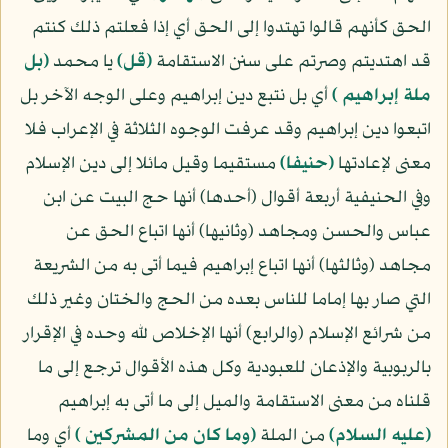
الحق كأنهم قالوا تهتدوا إلى الحق أي إذا فعلتم ذلك كنتم
قد اهتديتم وصرتم على سنن الاستقامة
﴿قل﴾
يا محمد
﴿بل
ملة إبراهيم ﴾
أي بل نتبع دين إبراهيم وعلى الوجه الآخر بل
اتبعوا دين إبراهيم وقد عرفت الوجوه الثلاثة في الإعراب فلا
معنى لإعادتها
﴿حنيفا﴾
مستقيما وقيل مائلا إلى دين الإسلام
وفي الحنيفية أربعة أقوال (أحدها) أنها حج البيت عن ابن
عباس والحسن ومجاهد (وثانيها) أنها اتباع الحق عن
مجاهد (وثالثها) أنها اتباع إبراهيم فيما أتى به من الشريعة
التي صار بها إماما للناس بعده من الحج والختان وغير ذلك
من شرائع الإسلام (والرابع) أنها الإخلاص لله وحده في الإقرار
بالربوبية والإذعان للعبودية وكل هذه الأقوال ترجع إلى ما
قلناه من معنى الاستقامة والميل إلى ما أتى به إبراهيم
(عليه السلام)
من الملة
﴿وما كان من المشركين ﴾
أي وما