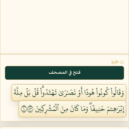
۞ الآية
فتح في المصحف
وَقَالُواْ كُونُواْ هُودًا أَوۡ نَصَٰرَىٰ تَهۡتَدُواْۗ قُلۡ بَلۡ مِلَّةَ
إِبۡرَٰهِـۧمَ حَنِيفٗاۖ وَمَا كَانَ مِنَ ٱلۡمُشۡرِكِينَ ١٣٥