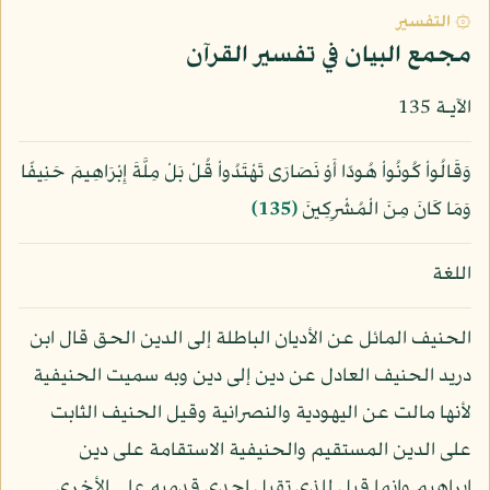
۞ التفسير
مجمع البيان في تفسير القرآن
الآيـة 135
وَقَالُواْ كُونُواْ هُودًا أَوْ نَصَارَى تَهْتَدُواْ قُلْ بَلْ مِلَّةَ إِبْرَاهِيمَ حَنِيفًا
وَمَا كَانَ مِنَ الْمُشْرِكِينَ
﴿135﴾
اللغة
الحنيف المائل عن الأديان الباطلة إلى الدين الحق قال ابن
دريد الحنيف العادل عن دين إلى دين وبه سميت الحنيفية
لأنها مالت عن اليهودية والنصرانية وقيل الحنيف الثابت
على الدين المستقيم والحنيفية الاستقامة على دين
إبراهيم وإنما قيل للذي تقبل إحدى قدميه على الأخرى