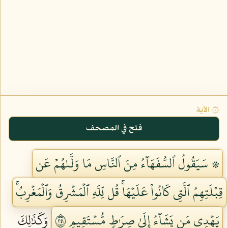
۞ الآية
فتح في المصحف
۞ سَيَقُولُ ٱلسُّفَهَآءُ مِنَ ٱلنَّاسِ مَا وَلَّىٰهُمۡ عَن
قِبۡلَتِهِمُ ٱلَّتِي كَانُواْ عَلَيۡهَاۚ قُل لِّلَّهِ ٱلۡمَشۡرِقُ وَٱلۡمَغۡرِبُۚ
يَهۡدِي مَن يَشَآءُ إِلَىٰ صِرَٰطٖ مُّسۡتَقِيمٖ ١٤٢
وَكَذَٰلِكَ