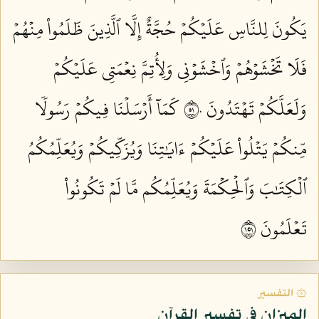
يَكُونَ لِلنَّاسِ عَلَيۡكُمۡ حُجَّةٌ إِلَّا ٱلَّذِينَ ظَلَمُواْ مِنۡهُمۡ
فَلَا تَخۡشَوۡهُمۡ وَٱخۡشَوۡنِي وَلِأُتِمَّ نِعۡمَتِي عَلَيۡكُمۡ
وَلَعَلَّكُمۡ تَهۡتَدُونَ ١٥٠
كَمَآ أَرۡسَلۡنَا فِيكُمۡ رَسُولٗا
مِّنكُمۡ يَتۡلُواْ عَلَيۡكُمۡ ءَايَٰتِنَا وَيُزَكِّيكُمۡ وَيُعَلِّمُكُمُ
ٱلۡكِتَٰبَ وَٱلۡحِكۡمَةَ وَيُعَلِّمُكُم مَّا لَمۡ تَكُونُواْ
تَعۡلَمُونَ ١٥١
۞ التفسير
الميزان في تفسير القرآن