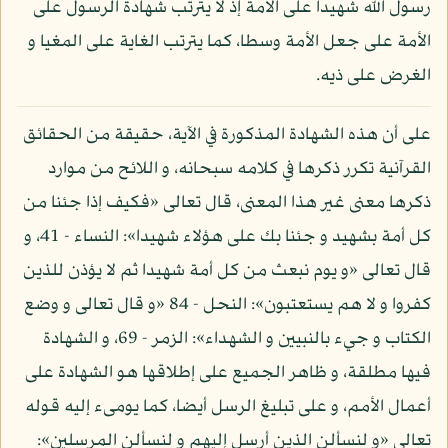
رسول الله شهيدا على الأمة إذ لا يترتب شهادة الرسول على
الأمة على جعل الأمة وسطا، كما يترتب الغاية على المغيا و
الغرض على ذيه.
على أن هذه الشهادة المذكورة في الآية، حقيقة من الحقائق
القرآنية تكرر ذكرها في كلامه سبحانه، و اللائح من موارد
ذكرها معنى غير هذا المعنى، قال تعالى «فكيف إذا جئنا من
كل أمة بشهيد و جئنا بك على هؤلاء شهيدا»: النساء - 41، و
قال تعالى «و يوم نبعث من كل أمة شهيدا ثم لا يؤذن للذين
كفروا و لا هم يستعتبون»: النحل - 84 «و قال تعالى و وضع
الكتاب و جيء بالنبيين و الشهداء»: الزمر - 69، و الشهادة
فيها مطلقة، و ظاهر الجميع على إطلاقها هو الشهادة على
أعمال الأمم، و على تبليغ الرسل أيضا، كما يومىء إليه قوله
تعالى «و لنسألن الذين أرسل إليهم و لنسألن المرسلين»: