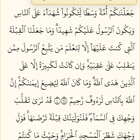
جَعَلۡنَٰكُمۡ أُمَّةٗ وَسَطٗا لِّتَكُونُواْ شُهَدَآءَ عَلَى ٱلنَّاسِ
وَيَكُونَ ٱلرَّسُولُ عَلَيۡكُمۡ شَهِيدٗاۗ وَمَا جَعَلۡنَا ٱلۡقِبۡلَةَ
ٱلَّتِي كُنتَ عَلَيۡهَآ إِلَّا لِنَعۡلَمَ مَن يَتَّبِعُ ٱلرَّسُولَ مِمَّن
يَنقَلِبُ عَلَىٰ عَقِبَيۡهِۚ وَإِن كَانَتۡ لَكَبِيرَةً إِلَّا عَلَى
ٱلَّذِينَ هَدَى ٱللَّهُۗ وَمَا كَانَ ٱللَّهُ لِيُضِيعَ إِيمَٰنَكُمۡۚ إِنَّ
ٱللَّهَ بِٱلنَّاسِ لَرَءُوفٞ رَّحِيمٞ ١٤٣
قَدۡ نَرَىٰ تَقَلُّبَ
وَجۡهِكَ فِي ٱلسَّمَآءِۖ فَلَنُوَلِّيَنَّكَ قِبۡلَةٗ تَرۡضَىٰهَاۚ فَوَلِّ
وَجۡهَكَ شَطۡرَ ٱلۡمَسۡجِدِ ٱلۡحَرَامِۚ وَحَيۡثُ مَا كُنتُمۡ