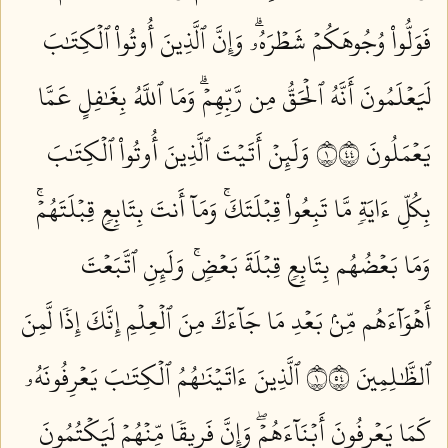
فَوَلُّواْ وُجُوهَكُمۡ شَطۡرَهُۥۗ وَإِنَّ ٱلَّذِينَ أُوتُواْ ٱلۡكِتَٰبَ
لَيَعۡلَمُونَ أَنَّهُ ٱلۡحَقُّ مِن رَّبِّهِمۡۗ وَمَا ٱللَّهُ بِغَٰفِلٍ عَمَّا
يَعۡمَلُونَ ١٤٤
وَلَئِنۡ أَتَيۡتَ ٱلَّذِينَ أُوتُواْ ٱلۡكِتَٰبَ
بِكُلِّ ءَايَةٖ مَّا تَبِعُواْ قِبۡلَتَكَۚ وَمَآ أَنتَ بِتَابِعٖ قِبۡلَتَهُمۡۚ
وَمَا بَعۡضُهُم بِتَابِعٖ قِبۡلَةَ بَعۡضٖۚ وَلَئِنِ ٱتَّبَعۡتَ
أَهۡوَآءَهُم مِّنۢ بَعۡدِ مَا جَآءَكَ مِنَ ٱلۡعِلۡمِ إِنَّكَ إِذٗا لَّمِنَ
ٱلظَّٰلِمِينَ ١٤٥
ٱلَّذِينَ ءَاتَيۡنَٰهُمُ ٱلۡكِتَٰبَ يَعۡرِفُونَهُۥ
كَمَا يَعۡرِفُونَ أَبۡنَآءَهُمۡۖ وَإِنَّ فَرِيقٗا مِّنۡهُمۡ لَيَكۡتُمُونَ