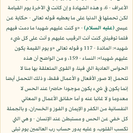
الأعراف - 6، و هذه الشهادة و إن كانت في الآخرة يوم القيامة
لكن تحملها في الدنيا على ما يعطيه قوله تعالى - حكاية عن
عيسى
(عليه السلام)
- «و كنت عليهم شهيدا ما دمت فيهم
فلما توفيتني كنت أنت الرقيب عليهم و أنت على كل شيء
شهيد»: المائدة - 117 و قوله تعالى «و يوم القيمة يكون
عليهم شهيدا»: النساء - 159، و من الواضح أن هذه
الحواس العادية التي فينا، و القوى المتعلقة بها منا لا
تتحمل إلا صور الأفعال و الأعمال فقط، و ذلك التحمل أيضا
إنما يكون في شيء يكون موجودا حاضرا عند الحس لا
معدوما و لا غائبا عنه و أما حقائق الأعمال و المعاني
النفسانية من الكفر و الإيمان و الفوز و الخسران، و بالجملة
كل خفي عن الحس و مستبطن عند الإنسان - و هي التي
تكسب القلوب، و عليه يدور حساب رب العالمين يوم تبلى