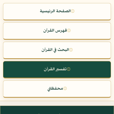
۞
الصفحة الرئيسية
۞
فهرس القرآن
۞
البحث في القرآن
۞
تفسير القرآن
۞
محفظتي