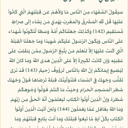
سَيَقُولُ السُّفَهَاء مِنَ النَّاسِ مَا وَلاَّهُمْ عَن قِبْلَتِهِمُ الَّتِي كَانُواْ
عَلَيْهَا قُل لِّلّهِ الْمَشْرِقُ وَالْمَغْرِبُ يَهْدِي مَن يَشَاء إِلَى صِرَاطٍ
مُّسْتَقِيمٍ (142) وَكَذَلِكَ جَعَلْنَاكُمْ أُمَّةً وَسَطًا لِّتَكُونُواْ شُهَدَاء
عَلَى النَّاسِ وَيَكُونَ الرَّسُولُ عَلَيْكُمْ شَهِيدًا وَمَا جَعَلْنَا الْقِبْلَةَ
الَّتِي كُنتَ عَلَيْهَا إِلاَّ لِنَعْلَمَ مَن يَتَّبِعُ الرَّسُولَ مِمَّن يَنقَلِبُ عَلَى
عَقِبَيْهِ وَإِن كَانَتْ لَكَبِيرَةً إِلاَّ عَلَى الَّذِينَ هَدَى اللّهُ وَمَا كَانَ اللّهُ
لِيُضِيعَ إِيمَانَكُمْ إِنَّ اللّهَ بِالنَّاسِ لَرَؤُوفٌ رَّحِيمٌ (143) قَدْ نَرَى
تَقَلُّبَ وَجْهِكَ فِي السَّمَاء فَلَنُوَلِّيَنَّكَ قِبْلَةً تَرْضَاهَا فَوَلِّ وَجْهَكَ
شَطْرَ الْمَسْجِدِ الْحَرَامِ وَحَيْثُ مَا كُنتُمْ فَوَلُّواْ وُجُوِهَكُمْ
شَطْرَهُ وَإِنَّ الَّذِينَ أُوْتُواْ الْكِتَابَ لَيَعْلَمُونَ أَنَّهُ الْحَقُّ مِن رَّبِّهِمْ
وَمَا اللّهُ بِغَافِلٍ عَمَّا يَعْمَلُونَ (144) وَلَئِنْ أَتَيْتَ الَّذِينَ أُوْتُواْ
الْكِتَابَ بِكُلِّ آيَةٍ مَّا تَبِعُواْ قِبْلَتَكَ وَمَا أَنتَ بِتَابِعٍ قِبْلَتَهُمْ وَمَا