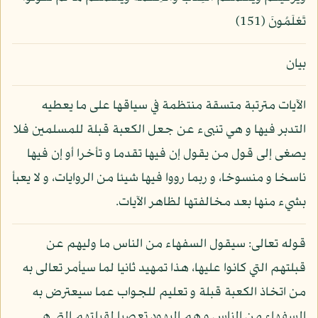
تَعْلَمُونَ (151)
بيان
الآيات مترتبة متسقة منتظمة في سياقها على ما يعطيه
التدبر فيها و هي تنبىء عن جعل الكعبة قبلة للمسلمين فلا
يصغى إلى قول من يقول إن فيها تقدما و تأخرا أو إن فيها
ناسخا و منسوخا، و ربما رووا فيها شيئا من الروايات، و لا يعبأ
بشيء منها بعد مخالفتها لظاهر الآيات.
قوله تعالى: سيقول السفهاء من الناس ما وليهم عن
قبلتهم التي كانوا عليها، هذا تمهيد ثانيا لما سيأمر تعالى به
من اتخاذ الكعبة قبلة و تعليم للجواب عما سيعترض به
السفهاء من الناس و هم اليهود تعصبا لقبلتهم التي هي