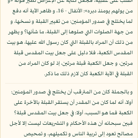
انقلب على عقبيه، فجعل كناية عن الإعراض نظير قوله «و
من يولهم يومئذ دبره»: الأنفال - 16، و ظاهر الآية أنه دفع
لما يختلج في صدور المؤمنين: من تغيير القبلة و نسخها، و
من جهة الصلوات التي صلوها إلى القبلة، ما شأنها؟ و يظهر
من ذلك أن المراد بالقبلة التي كان رسول الله عليها، هو بيت
المقدس الكعبة، فلا دليل على جعل بيت المقدس قبلة
مرتين، و جعل الكعبة قبلة مرتين، إذ لو كان المراد من
القبلة في الآية الكعبة كان لازم ذلك ما ذكر.
و بالجملة كان من المترقب أن يختلج في صدور المؤمنين:
أولا، أنه لما كان من المقدر أن يستقر القبلة بالآخرة على
الكعبة فما هو السبب، أولا: في جعل بيت المقدس قبلة؟
فبين سبحانه أن هذه الأحكام و التشريعات ليست إلا لأجل
مصالح تعود إلى تربية الناس و تكميلهم، و تمحيص