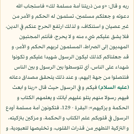
ربه و قال: «و من ذريتنا أمة مسلمة لك» فاستجاب الله
دعوته و جعلكم مسلمين، تسلمون له الحكم و الأمر من
غير عصيان و استنكاف، و لذلك ارتفع الحرج عنكم في الدين،
فلا يشق عليكم شيء منه و لا يحرج، فأنتم المجتبون
المهديون إلى الصراط، المسلمون لربهم الحكم و الأمر، و
قد جعلناكم كذلك ليكون الرسول شهيدا عليكم و تكونوا
شهداء على الناس، أي تتوسطوا بين الرسول و بين الناس
فتتصلوا من جهة إليهم، و عند ذلك يتحقق مصداق دعائه
(عليه السلام)
فيكم و في الرسول حيث قال «ربنا و ابعث
فيهم رسولا منهم يتلو عليهم آياتك و يعلمهم الكتاب و
الحكمة و يزكيهم»: البقرة - 129، فتكونون أمة مسلمة أودع
الرسول في قلوبكم علم الكتاب و الحكمة، و مزكين بتزكيته،
و التزكية التطهير من قذرات القلوب، و تخليصها للعبودية، و