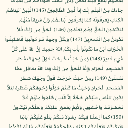
بَعْضُهُم بِتَابِعٍ قِبْلَةَ بَعْضٍ وَلَئِنِ اتَّبَعْتَ أَهْوَاءهُم مِّن بَعْدِ مَا
جَاءكَ مِنَ الْعِلْمِ إِنَّكَ إِذَاً لَّمِنَ الظَّالِمِينَ (145) الَّذِينَ آتَيْنَاهُمُ
الْكِتَابَ يَعْرِفُونَهُ كَمَا يَعْرِفُونَ أَبْنَاءهُمْ وَإِنَّ فَرِيقاً مِّنْهُمْ
لَيَكْتُمُونَ الْحَقَّ وَهُمْ يَعْلَمُونَ (146) الْحَقُّ مِن رَّبِّكَ فَلاَ
تَكُونَنَّ مِنَ الْمُمْتَرِينَ (147) وَلِكُلٍّ وِجْهَةٌ هُوَ مُوَلِّيهَا فَاسْتَبِقُواْ
الْخَيْرَاتِ أَيْنَ مَا تَكُونُواْ يَأْتِ بِكُمُ اللّهُ جَمِيعًا إِنَّ اللّهَ عَلَى كُلِّ
شَيْءٍ قَدِيرٌ (148) وَمِنْ حَيْثُ خَرَجْتَ فَوَلِّ وَجْهَكَ شَطْرَ
الْمَسْجِدِ الْحَرَامِ وَإِنَّهُ لَلْحَقُّ مِن رَّبِّكَ وَمَا اللّهُ بِغَافِلٍ عَمَّا
تَعْمَلُونَ (149) وَمِنْ حَيْثُ خَرَجْتَ فَوَلِّ وَجْهَكَ شَطْرَ
الْمَسْجِدِ الْحَرَامِ وَحَيْثُ مَا كُنتُمْ فَوَلُّواْ وُجُوهَكُمْ شَطْرَهُ لِئَلاَّ
يَكُونَ لِلنَّاسِ عَلَيْكُمْ حُجَّةٌ إِلاَّ الَّذِينَ ظَلَمُواْ مِنْهُمْ فَلاَ
تَخْشَوْهُمْ وَاخْشَوْنِي وَلأُتِمَّ نِعْمَتِي عَلَيْكُمْ وَلَعَلَّكُمْ تَهْتَدُونَ
(150) كَمَا أَرْسَلْنَا فِيكُمْ رَسُولاً مِّنكُمْ يَتْلُو عَلَيْكُمْ آيَاتِنَا
وَيُزَكِّيكُمْ وَيُعَلِّمُكُمُ الْكِتَابَ وَالْحِكْمَةَ وَيُعَلِّمُكُم مَّا لَمْ تَكُونُواْ