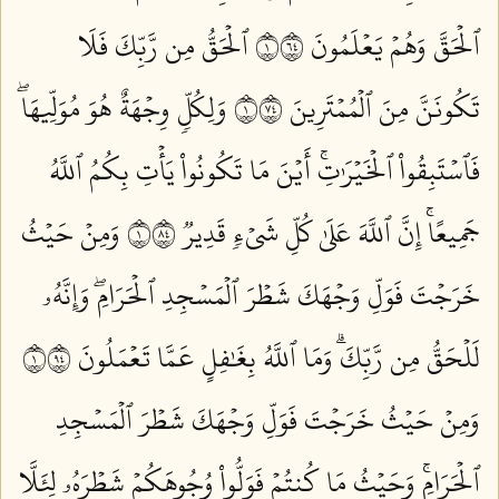
ٱلۡحَقَّ وَهُمۡ يَعۡلَمُونَ ١٤٦
ٱلۡحَقُّ مِن رَّبِّكَ فَلَا
تَكُونَنَّ مِنَ ٱلۡمُمۡتَرِينَ ١٤٧
وَلِكُلّٖ وِجۡهَةٌ هُوَ مُوَلِّيهَاۖ
فَٱسۡتَبِقُواْ ٱلۡخَيۡرَٰتِۚ أَيۡنَ مَا تَكُونُواْ يَأۡتِ بِكُمُ ٱللَّهُ
جَمِيعًاۚ إِنَّ ٱللَّهَ عَلَىٰ كُلِّ شَيۡءٖ قَدِيرٞ ١٤٨
وَمِنۡ حَيۡثُ
خَرَجۡتَ فَوَلِّ وَجۡهَكَ شَطۡرَ ٱلۡمَسۡجِدِ ٱلۡحَرَامِۖ وَإِنَّهُۥ
لَلۡحَقُّ مِن رَّبِّكَۗ وَمَا ٱللَّهُ بِغَٰفِلٍ عَمَّا تَعۡمَلُونَ ١٤٩
وَمِنۡ حَيۡثُ خَرَجۡتَ فَوَلِّ وَجۡهَكَ شَطۡرَ ٱلۡمَسۡجِدِ
ٱلۡحَرَامِۚ وَحَيۡثُ مَا كُنتُمۡ فَوَلُّواْ وُجُوهَكُمۡ شَطۡرَهُۥ لِئَلَّا