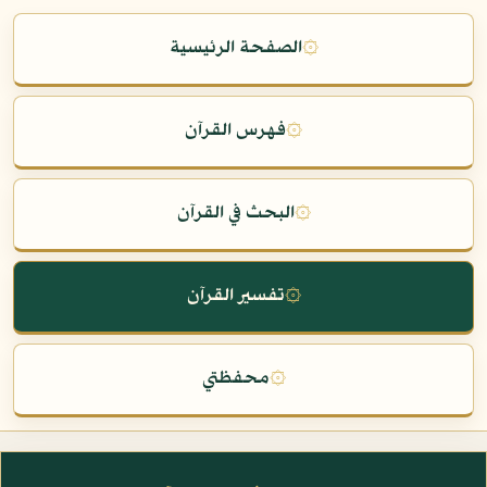
۞
الصفحة الرئيسية
۞
فهرس القرآن
۞
البحث في القرآن
۞
تفسير القرآن
۞
محفظتي