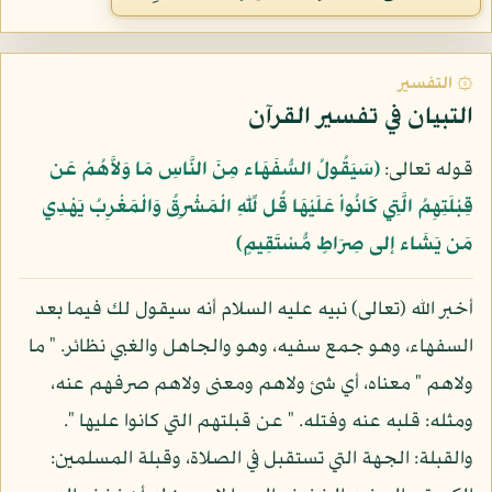
۞ التفسير
التبيان في تفسير القرآن
قوله تعالى:
﴿سَيَقُولُ السُّفَهَاء مِنَ النَّاسِ مَا وَلاَّهُمْ عَن
قِبْلَتِهِمُ الَّتِي كَانُواْ عَلَيْهَا قُل لِّلّهِ الْمَشْرِقُ وَالْمَغْرِبُ يَهْدِي
مَن يَشَاء إلى صِرَاطٍ مُّسْتَقِيمٍ﴾
أخبر الله (تعالى) نبيه عليه السلام أنه سيقول لك فيما بعد
السفهاء، وهو جمع سفيه، وهو والجاهل والغبي نظائر. " ما
ولاهم " معناه، أي شئ ولاهم ومعنى ولاهم صرفهم عنه،
ومثله: قلبه عنه وفتله. " عن قبلتهم التي كانوا عليها ".
والقبلة: الجهة التي تستقبل في الصلاة، وقبلة المسلمين: