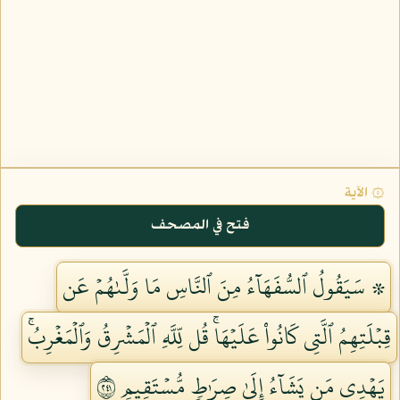
۞ الآية
فتح في المصحف
۞ سَيَقُولُ ٱلسُّفَهَآءُ مِنَ ٱلنَّاسِ مَا وَلَّىٰهُمۡ عَن
قِبۡلَتِهِمُ ٱلَّتِي كَانُواْ عَلَيۡهَاۚ قُل لِّلَّهِ ٱلۡمَشۡرِقُ وَٱلۡمَغۡرِبُۚ
يَهۡدِي مَن يَشَآءُ إِلَىٰ صِرَٰطٖ مُّسۡتَقِيمٖ ١٤٢