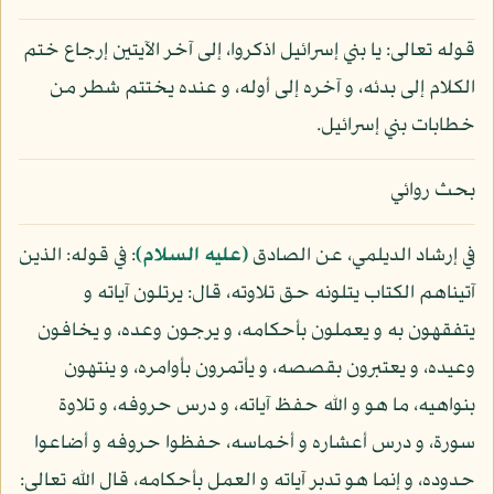
قوله تعالى: يا بني إسرائيل اذكروا، إلى آخر الآيتين إرجاع ختم
الكلام إلى بدئه، و آخره إلى أوله، و عنده يختتم شطر من
خطابات بني إسرائيل.
بحث روائي
في إرشاد الديلمي، عن الصادق
(عليه السلام)
: في قوله: الذين
آتيناهم الكتاب يتلونه حق تلاوته، قال: يرتلون آياته و
يتفقهون به و يعملون بأحكامه، و يرجون وعده، و يخافون
وعيده، و يعتبرون بقصصه، و يأتمرون بأوامره، و ينتهون
بنواهيه، ما هو و الله حفظ آياته، و درس حروفه، و تلاوة
سورة، و درس أعشاره و أخماسه، حفظوا حروفه و أضاعوا
حدوده، و إنما هو تدبر آياته و العمل بأحكامه، قال الله تعالى: