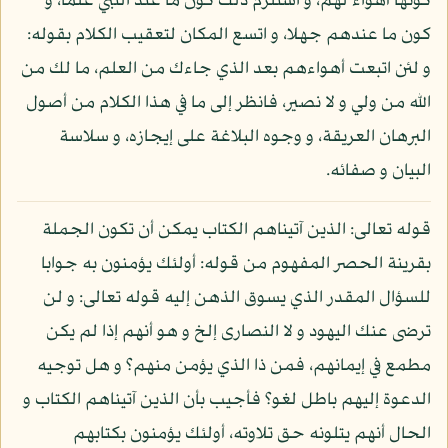
كونها أهواء لهم، و استلزم ذلك كون ما عند النبي علما، و
كون ما عندهم جهلا، و اتسع المكان لتعقيب الكلام بقوله:
و لئن اتبعت أهواءهم بعد الذي جاءك من العلم، ما لك من
الله من ولي و لا نصير، فانظر إلى ما في هذا الكلام من أصول
البرهان العريقة، و وجوه البلاغة على إيجازه، و سلاسة
البيان و صفائه.
قوله تعالى: الذين آتيناهم الكتاب يمكن أن تكون الجملة
بقرينة الحصر المفهوم من قوله: أولئك يؤمنون به جوابا
للسؤال المقدر الذي يسوق الذهن إليه قوله تعالى: و لن
ترضى عنك اليهود و لا النصارى إلخ و هو أنهم إذا لم يكن
مطمع في إيمانهم، فمن ذا الذي يؤمن منهم؟ و هل توجيه
الدعوة إليهم باطل لغو؟ فأجيب بأن الذين آتيناهم الكتاب و
الحال أنهم يتلونه حق تلاوته، أولئك يؤمنون بكتابهم