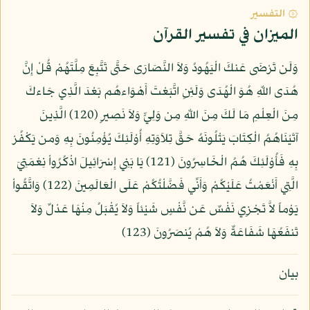
۞ التفسير
الميزان في تفسير القرآن
وَلَن تَرْضَى عَنكَ الْيَهُودُ وَلاَ النَّصَارَى حَتَّى تَتَّبِعَ مِلَّتَهُمْ قُلْ إِنَّ
هُدَى اللّهِ هُوَ الْهُدَى وَلَئِنِ اتَّبَعْتَ أَهْوَاءهُم بَعْدَ الَّذِي جَاءكَ
مِنَ الْعِلْمِ مَا لَكَ مِنَ اللّهِ مِن وَلِيٍّ وَلاَ نَصِيرٍ (120) الَّذِينَ
آتَيْنَاهُمُ الْكِتَابَ يَتْلُونَهُ حَقَّ تِلاَوَتِهِ أُوْلَئِكَ يُؤْمِنُونَ بِهِ وَمن يَكْفُرْ
بِهِ فَأُوْلَئِكَ هُمُ الْخَاسِرُونَ (121) يَا بَنِي إِسْرَائِيلَ اذْكُرُواْ نِعْمَتِيَ
الَّتِي أَنْعَمْتُ عَلَيْكُمْ وَأَنِّي فَضَّلْتُكُمْ عَلَى الْعَالَمِينَ (122) وَاتَّقُواْ
يَوْماً لاَّ تَجْزِي نَفْسٌ عَن نَّفْسٍ شَيْئاً وَلاَ يُقْبَلُ مِنْهَا عَدْلٌ وَلاَ
تَنفَعُهَا شَفَاعَةٌ وَلاَ هُمْ يُنصَرُونَ (123)
بيان