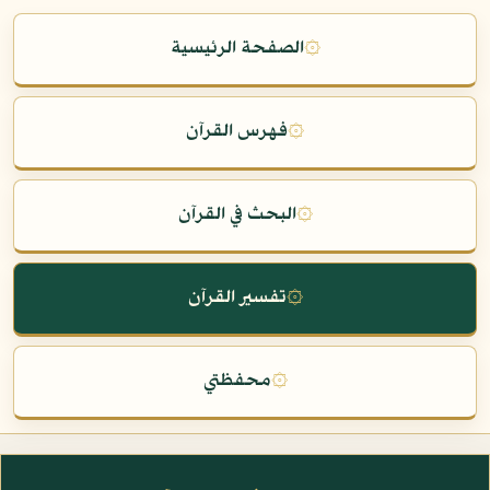
۞
الصفحة الرئيسية
۞
فهرس القرآن
۞
البحث في القرآن
۞
تفسير القرآن
۞
محفظتي