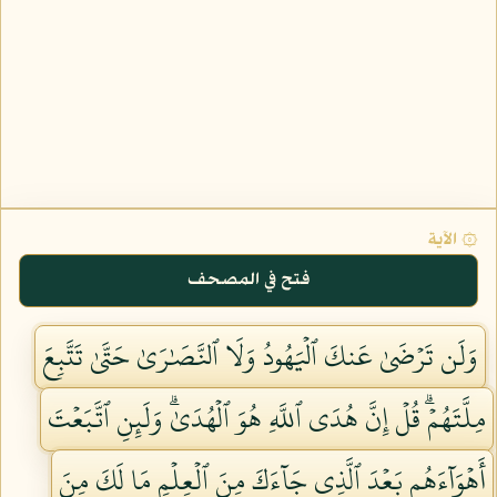
۞ الآية
فتح في المصحف
وَلَن تَرۡضَىٰ عَنكَ ٱلۡيَهُودُ وَلَا ٱلنَّصَٰرَىٰ حَتَّىٰ تَتَّبِعَ
مِلَّتَهُمۡۗ قُلۡ إِنَّ هُدَى ٱللَّهِ هُوَ ٱلۡهُدَىٰۗ وَلَئِنِ ٱتَّبَعۡتَ
أَهۡوَآءَهُم بَعۡدَ ٱلَّذِي جَآءَكَ مِنَ ٱلۡعِلۡمِ مَا لَكَ مِنَ