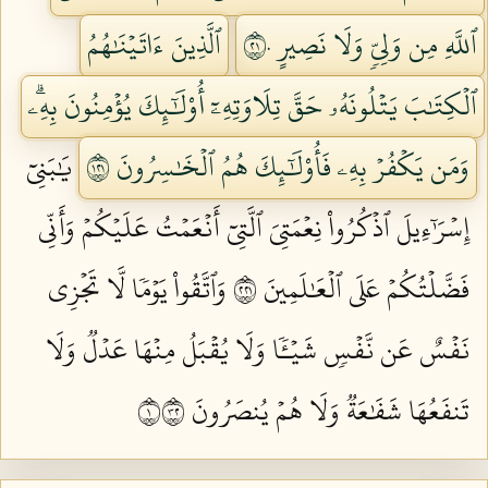
ٱللَّهِ مِن وَلِيّٖ وَلَا نَصِيرٍ ١٢٠
ٱلَّذِينَ ءَاتَيۡنَٰهُمُ
ٱلۡكِتَٰبَ يَتۡلُونَهُۥ حَقَّ تِلَاوَتِهِۦٓ أُوْلَٰٓئِكَ يُؤۡمِنُونَ بِهِۦۗ
وَمَن يَكۡفُرۡ بِهِۦ فَأُوْلَٰٓئِكَ هُمُ ٱلۡخَٰسِرُونَ ١٢١
يَٰبَنِيٓ
إِسۡرَٰٓءِيلَ ٱذۡكُرُواْ نِعۡمَتِيَ ٱلَّتِيٓ أَنۡعَمۡتُ عَلَيۡكُمۡ وَأَنِّي
فَضَّلۡتُكُمۡ عَلَى ٱلۡعَٰلَمِينَ ١٢٢
وَٱتَّقُواْ يَوۡمٗا لَّا تَجۡزِي
نَفۡسٌ عَن نَّفۡسٖ شَيۡـٔٗا وَلَا يُقۡبَلُ مِنۡهَا عَدۡلٞ وَلَا
تَنفَعُهَا شَفَٰعَةٞ وَلَا هُمۡ يُنصَرُونَ ١٢٣