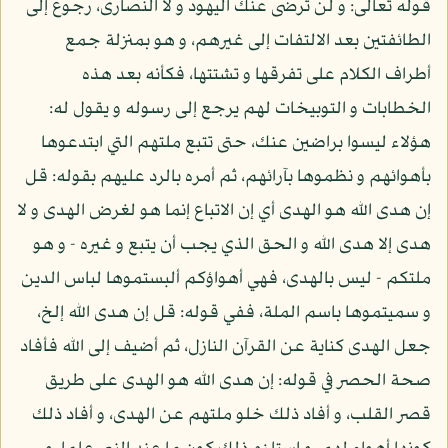
قوله تعالى: و لن ترضى عنك اليهود و لا النصارى، رجوع إلى
الطائفتين بعد الالتفات إلى غيرهم، و هو بمنزلة جمع
أطراف الكلام على تفرقها و تشتتها، فكأنه بعد هذه
الخطابات و التوبيخات لهم يرجع إلى رسوله و يقول له:
هؤلاء ليسوا براضين عنك، حتى تتبع ملتهم التي ابتدعوها
بأهوائهم و نظموها بآرائهم، ثم أمره بالرد عليهم بقوله: قل
إن هدى الله هو الهدى أي إن الاتباع إنما هو لغرض الهدى و لا
هدى إلا هدى الله و الحق الذي يجب أن يتبع و غيره - و هو
ملتكم - ليس بالهدى، فهي أهواؤكم ألبستموها لباس الدين
و سميتموها باسم الملة، ففي قوله: قل إن هدى الله إلخ،
جعل الهدى كناية عن القرآن النازل، ثم أضيف إلى الله فأفاد
صحة الحصر في قوله: إن هدى الله هو الهدى على طريق
قصر القلب، و أفاد ذلك خلو ملتهم عن الهدى، و أفاد ذلك