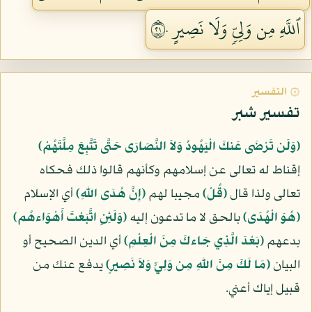
ٱللَّهِ مِن وَلِيّٖ وَلَا نَصِيرٍ ١٢٠
۞ التفسير
تفسير شبر
﴿وَلَن تَرْضَى عَنكَ الْيَهُودُ وَلاَ النَّصَارَى حَتَّى تَتَّبِعَ مِلَّتَهُمْ﴾
إقناط له تعالى عن إسلامهم وكأنهم قالوا ذلك فحكاه
تعالى ولذا قال
﴿قُلْ﴾
مجيبا لهم
﴿إِنَّ هُدَى اللّهِ﴾
أي الإسلام
﴿هُوَ الْهُدَى﴾
بالحق لا ما تدعون إليه
﴿وَلَئِنِ اتَّبَعْتَ أَهْوَاءهُم﴾
بدعهم
﴿بَعْدَ الَّذِي جَاءكَ مِنَ الْعِلْمِ﴾
أي الدين الصحيح أو
البيان
﴿مَا لَكَ مِنَ اللّهِ مِن وَلِيٍّ وَلاَ نَصِيرٍ﴾
يدفع عنك من
قبيل إياك أعني.