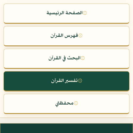
۞
الصفحة الرئيسية
۞
فهرس القرآن
۞
البحث في القرآن
۞
تفسير القرآن
۞
محفظتي