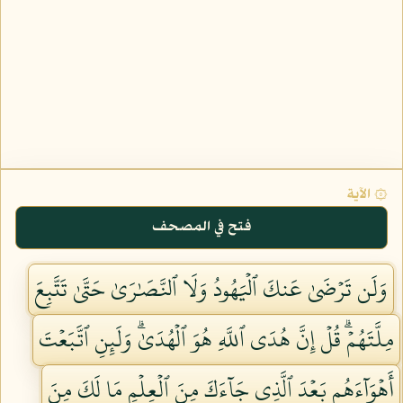
۞ الآية
فتح في المصحف
وَلَن تَرۡضَىٰ عَنكَ ٱلۡيَهُودُ وَلَا ٱلنَّصَٰرَىٰ حَتَّىٰ تَتَّبِعَ
مِلَّتَهُمۡۗ قُلۡ إِنَّ هُدَى ٱللَّهِ هُوَ ٱلۡهُدَىٰۗ وَلَئِنِ ٱتَّبَعۡتَ
أَهۡوَآءَهُم بَعۡدَ ٱلَّذِي جَآءَكَ مِنَ ٱلۡعِلۡمِ مَا لَكَ مِنَ