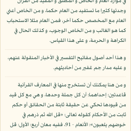
في موارد العام و الخاص و المطلق و المقيد من القرآن
وجدتها كثيرا ما تستفيد من العام حكما، و من الخاص أعني
العام مع المخصص حكما آخر، فمن العام مثلا الاستحباب
كما هو الغالب و من الخاص الوجوب، و كذلك الحال في
الكراهة و الحرمة، و على هذا القياس.
و هذا أحد أصول مفاتيح التفسير في الأخبار المنقولة عنهم،
و عليه مدار جم غفير من أحاديثهم.
و من هنا يمكنك أن تستخرج منها في المعارف القرآنية
قاعدتين: إحداهما: أن كل جملة وحدها، و هي مع كل قيد
من قيودها تحكي عن حقيقة ثابتة من الحقائق أو حكم
ثابت من الأحكام كقوله تعالى: «قل الله ثم ذرهم في
خوضهم يلعبون»: الأنعام - 91، ففيه معان أربع: الأول: قل