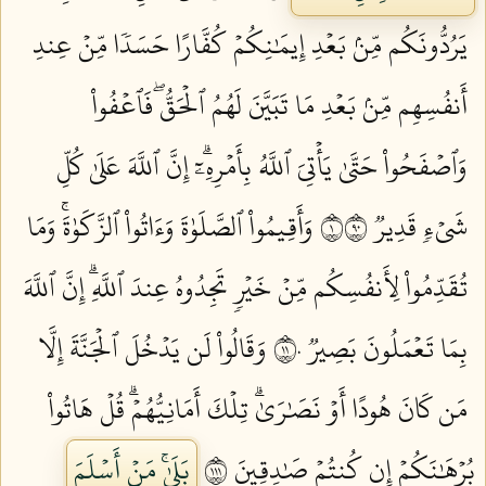
يَرُدُّونَكُم مِّنۢ بَعۡدِ إِيمَٰنِكُمۡ كُفَّارًا حَسَدٗا مِّنۡ عِندِ
أَنفُسِهِم مِّنۢ بَعۡدِ مَا تَبَيَّنَ لَهُمُ ٱلۡحَقُّۖ فَٱعۡفُواْ
وَٱصۡفَحُواْ حَتَّىٰ يَأۡتِيَ ٱللَّهُ بِأَمۡرِهِۦٓۗ إِنَّ ٱللَّهَ عَلَىٰ كُلِّ
شَيۡءٖ قَدِيرٞ ١٠٩
وَأَقِيمُواْ ٱلصَّلَوٰةَ وَءَاتُواْ ٱلزَّكَوٰةَۚ وَمَا
تُقَدِّمُواْ لِأَنفُسِكُم مِّنۡ خَيۡرٖ تَجِدُوهُ عِندَ ٱللَّهِۗ إِنَّ ٱللَّهَ
بِمَا تَعۡمَلُونَ بَصِيرٞ ١١٠
وَقَالُواْ لَن يَدۡخُلَ ٱلۡجَنَّةَ إِلَّا
مَن كَانَ هُودًا أَوۡ نَصَٰرَىٰۗ تِلۡكَ أَمَانِيُّهُمۡۗ قُلۡ هَاتُواْ
بُرۡهَٰنَكُمۡ إِن كُنتُمۡ صَٰدِقِينَ ١١١
بَلَىٰۚ مَنۡ أَسۡلَمَ