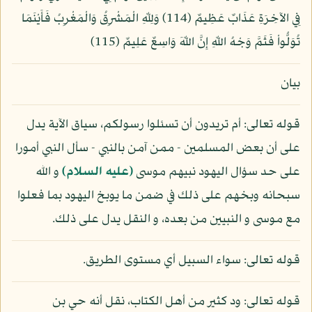
فِي الآخِرَةِ عَذَابٌ عَظِيمٌ (114) وَلِلّهِ الْمَشْرِقُ وَالْمَغْرِبُ فَأَيْنَمَا
تُوَلُّواْ فَثَمَّ وَجْهُ اللّهِ إِنَّ اللّهَ وَاسِعٌ عَلِيمٌ (115)
بيان
قوله تعالى: أم تريدون أن تسئلوا رسولكم، سياق الآية يدل
على أن بعض المسلمين - ممن آمن بالنبي - سأل النبي أمورا
على حد سؤال اليهود نبيهم موسى
(عليه السلام)
و الله
سبحانه وبخهم على ذلك في ضمن ما يوبخ اليهود بما فعلوا
مع موسى و النبيين من بعده، و النقل يدل على ذلك.
قوله تعالى: سواء السبيل أي مستوى الطريق.
قوله تعالى: ود كثير من أهل الكتاب، نقل أنه حي بن