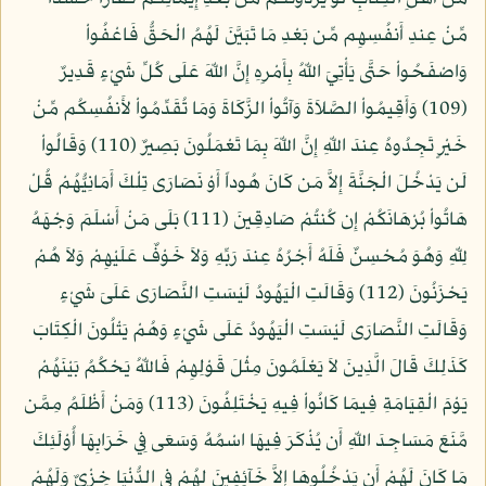
مِّنْ عِندِ أَنفُسِهِم مِّن بَعْدِ مَا تَبَيَّنَ لَهُمُ الْحَقُّ فَاعْفُواْ
وَاصْفَحُواْ حَتَّى يَأْتِيَ اللّهُ بِأَمْرِهِ إِنَّ اللّهَ عَلَى كُلِّ شَيْءٍ قَدِيرٌ
(109) وَأَقِيمُواْ الصَّلاَةَ وَآتُواْ الزَّكَاةَ وَمَا تُقَدِّمُواْ لأَنفُسِكُم مِّنْ
خَيْرٍ تَجِدُوهُ عِندَ اللّهِ إِنَّ اللّهَ بِمَا تَعْمَلُونَ بَصِيرٌ (110) وَقَالُواْ
لَن يَدْخُلَ الْجَنَّةَ إِلاَّ مَن كَانَ هُوداً أَوْ نَصَارَى تِلْكَ أَمَانِيُّهُمْ قُلْ
هَاتُواْ بُرْهَانَكُمْ إِن كُنتُمْ صَادِقِينَ (111) بَلَى مَنْ أَسْلَمَ وَجْهَهُ
لِلّهِ وَهُوَ مُحْسِنٌ فَلَهُ أَجْرُهُ عِندَ رَبِّهِ وَلاَ خَوْفٌ عَلَيْهِمْ وَلاَ هُمْ
يَحْزَنُونَ (112) وَقَالَتِ الْيَهُودُ لَيْسَتِ النَّصَارَى عَلَىَ شَيْءٍ
وَقَالَتِ النَّصَارَى لَيْسَتِ الْيَهُودُ عَلَى شَيْءٍ وَهُمْ يَتْلُونَ الْكِتَابَ
كَذَلِكَ قَالَ الَّذِينَ لاَ يَعْلَمُونَ مِثْلَ قَوْلِهِمْ فَاللّهُ يَحْكُمُ بَيْنَهُمْ
يَوْمَ الْقِيَامَةِ فِيمَا كَانُواْ فِيهِ يَخْتَلِفُونَ (113) وَمَنْ أَظْلَمُ مِمَّن
مَّنَعَ مَسَاجِدَ اللّهِ أَن يُذْكَرَ فِيهَا اسْمُهُ وَسَعَى فِي خَرَابِهَا أُوْلَئِكَ
مَا كَانَ لَهُمْ أَن يَدْخُلُوهَا إِلاَّ خَآئِفِينَ لهُمْ فِي الدُّنْيَا خِزْيٌ وَلَهُمْ