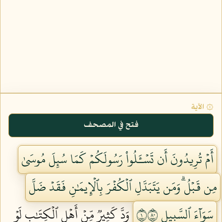
۞ الآية
فتح في المصحف
أَمۡ تُرِيدُونَ أَن تَسۡـَٔلُواْ رَسُولَكُمۡ كَمَا سُئِلَ مُوسَىٰ
مِن قَبۡلُۗ وَمَن يَتَبَدَّلِ ٱلۡكُفۡرَ بِٱلۡإِيمَٰنِ فَقَدۡ ضَلَّ
سَوَآءَ ٱلسَّبِيلِ ١٠٨
وَدَّ كَثِيرٞ مِّنۡ أَهۡلِ ٱلۡكِتَٰبِ لَوۡ