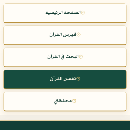
۞
الصفحة الرئيسية
۞
فهرس القرآن
۞
البحث في القرآن
۞
تفسير القرآن
۞
محفظتي