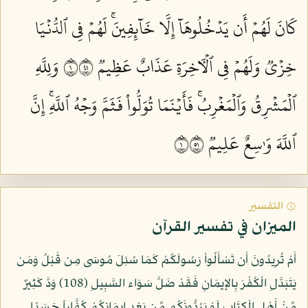
كَانَ لَهُمۡ أَن يَدۡخُلُوهَآ إِلَّا خَآئِفِينَۚ لَهُمۡ فِي ٱلدُّنۡيَا
خِزۡيٞ وَلَهُمۡ فِي ٱلۡأٓخِرَةِ عَذَابٌ عَظِيمٞ ١١٤
وَلِلَّهِ
ٱلۡمَشۡرِقُ وَٱلۡمَغۡرِبُۚ فَأَيۡنَمَا تُوَلُّواْ فَثَمَّ وَجۡهُ ٱللَّهِۚ إِنَّ
ٱللَّهَ وَٰسِعٌ عَلِيمٞ ١١٥
۞ التفسير
الميزان في تفسير القرآن
أَمْ تُرِيدُونَ أَن تَسْأَلُواْ رَسُولَكُمْ كَمَا سُئِلَ مُوسَى مِن قَبْلُ وَمَن
يَتَبَدَّلِ الْكُفْرَ بِالإِيمَانِ فَقَدْ ضَلَّ سَوَاء السَّبِيلِ (108) وَدَّ كَثِيرٌ
مِّنْ أَهْلِ الْكِتَابِ لَوْ يَرُدُّونَكُم مِّن بَعْدِ إِيمَانِكُمْ كُفَّاراً حَسَدًا