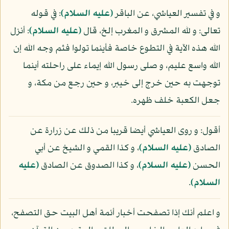
و في تفسير العياشي، عن الباقر
(عليه السلام)
: في قوله
تعالى: و لله المشرق و المغرب إلخ، قال
(عليه السلام)
: أنزل
الله هذه الآية في التطوع خاصة فأينما تولوا فثم وجه الله إن
الله واسع عليم، و صلى رسول الله إيماء على راحلته أينما
توجهت به حين خرج إلى خيبر، و حين رجع من مكة، و
جعل الكعبة خلف ظهره.
أقول: و روى العياشي أيضا قريبا من ذلك عن زرارة عن
الصادق
(عليه السلام)
، و كذا القمي و الشيخ عن أبي
الحسن
(عليه السلام)
، و كذا الصدوق عن الصادق
(عليه
السلام)
.
و اعلم أنك إذا تصفحت أخبار أئمة أهل البيت حق التصفح،