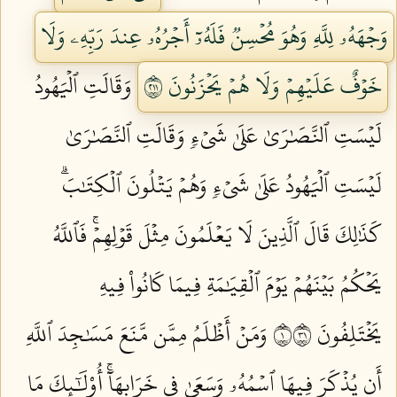
وَجۡهَهُۥ لِلَّهِ وَهُوَ مُحۡسِنٞ فَلَهُۥٓ أَجۡرُهُۥ عِندَ رَبِّهِۦ وَلَا
خَوۡفٌ عَلَيۡهِمۡ وَلَا هُمۡ يَحۡزَنُونَ ١١٢
وَقَالَتِ ٱلۡيَهُودُ
لَيۡسَتِ ٱلنَّصَٰرَىٰ عَلَىٰ شَيۡءٖ وَقَالَتِ ٱلنَّصَٰرَىٰ
لَيۡسَتِ ٱلۡيَهُودُ عَلَىٰ شَيۡءٖ وَهُمۡ يَتۡلُونَ ٱلۡكِتَٰبَۗ
كَذَٰلِكَ قَالَ ٱلَّذِينَ لَا يَعۡلَمُونَ مِثۡلَ قَوۡلِهِمۡۚ فَٱللَّهُ
يَحۡكُمُ بَيۡنَهُمۡ يَوۡمَ ٱلۡقِيَٰمَةِ فِيمَا كَانُواْ فِيهِ
يَخۡتَلِفُونَ ١١٣
وَمَنۡ أَظۡلَمُ مِمَّن مَّنَعَ مَسَٰجِدَ ٱللَّهِ
أَن يُذۡكَرَ فِيهَا ٱسۡمُهُۥ وَسَعَىٰ فِي خَرَابِهَآۚ أُوْلَٰٓئِكَ مَا