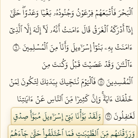
ٱلۡبَحۡرَ فَأَتۡبَعَهُمۡ فِرۡعَوۡنُ وَجُنُودُهُۥ بَغۡيٗا وَعَدۡوًاۖ حَتَّىٰٓ
إِذَآ أَدۡرَكَهُ ٱلۡغَرَقُ قَالَ ءَامَنتُ أَنَّهُۥ لَآ إِلَٰهَ إِلَّا ٱلَّذِيٓ
ءَامَنَتۡ بِهِۦ بَنُوٓاْ إِسۡرَٰٓءِيلَ وَأَنَا۠ مِنَ ٱلۡمُسۡلِمِينَ ٩٠
ءَآلۡـَٰٔنَ وَقَدۡ عَصَيۡتَ قَبۡلُ وَكُنتَ مِنَ
ٱلۡمُفۡسِدِينَ ٩١
فَٱلۡيَوۡمَ نُنَجِّيكَ بِبَدَنِكَ لِتَكُونَ لِمَنۡ
خَلۡفَكَ ءَايَةٗۚ وَإِنَّ كَثِيرٗا مِّنَ ٱلنَّاسِ عَنۡ ءَايَٰتِنَا
لَغَٰفِلُونَ ٩٢
وَلَقَدۡ بَوَّأۡنَا بَنِيٓ إِسۡرَٰٓءِيلَ مُبَوَّأَ صِدۡقٖ
وَرَزَقۡنَٰهُم مِّنَ ٱلطَّيِّبَٰتِ فَمَا ٱخۡتَلَفُواْ حَتَّىٰ جَآءَهُمُ