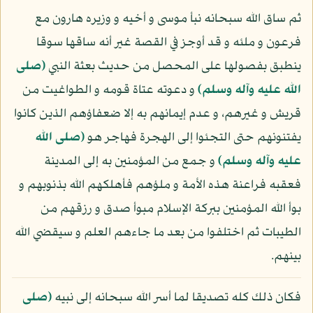
ثم ساق الله سبحانه نبأ موسى و أخيه و وزيره هارون مع
فرعون و ملئه و قد أوجز في القصة غير أنه ساقها سوقا
ينطبق بفصولها على المحصل من حديث بعثة النبي
(صلى
الله عليه وآله وسلم)
و دعوته عتاة قومه و الطواغيت من
قريش و غيرهم، و عدم إيمانهم به إلا ضعفاؤهم الذين كانوا
يفتنونهم حتى التجئوا إلى الهجرة فهاجر هو
(صلى الله
عليه وآله وسلم)
و جمع من المؤمنين به إلى المدينة
فعقبه فراعنة هذه الأمة و ملؤهم فأهلكهم الله بذنوبهم و
بوأ الله المؤمنين ببركة الإسلام مبوأ صدق و رزقهم من
الطيبات ثم اختلفوا من بعد ما جاءهم العلم و سيقضي الله
بينهم.
فكان ذلك كله تصديقا لما أسر الله سبحانه إلى نبيه
(صلى