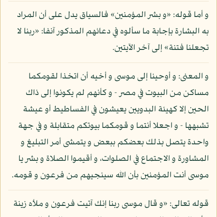
و أما قوله: «و بشر المؤمنين» فالسياق يدل على أن المراد
به البشارة بإجابة ما سألوه في دعائهم المذكور آنفا: «ربنا لا
تجعلنا فتنة» إلى آخر الآيتين.
و المعنى: و أوحينا إلى موسى و أخيه أن اتخذا لقومكما
مساكن من البيوت في مصر - و كأنهم لم يكونوا إلى ذاك
الحين إلا كهيئة البدويين يعيشون في الفساطيط أو عيشة
تشبهها - و اجعلا أنتما و قومكما بيوتكم متقابلة و في جهة
واحدة يتصل بذلك بعضكم ببعض و يتمشى أمر التبليغ و
المشاورة و الاجتماع في الصلوات، و أقيموا الصلاة و بشر يا
موسى أنت المؤمنين بأن الله سينجيهم من فرعون و قومه.
قوله تعالى: «و قال موسى ربنا إنك آتيت فرعون و ملأه زينة