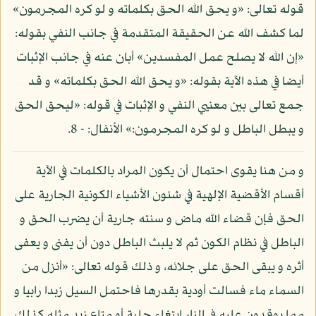
قوله تعالى: «و يحق الله الحق بكلماته و لو كره المجرمون»
لما كشف الله عن الحقيقة المتقدمة في جانب النفي بقوله:
«إن الله لا يصلح عمل المفسدين» أبان عنه في جانب الإثبات
أيضا في هذه الآية بقوله: «و يحق الله الحق بكلماته» و قد
جمع تعالى بين معنيي النفي و الإثبات في قوله: «ليحق الحق
و يبطل الباطل و لو كره المجرمون:» الأنفال: - 8.
و من هنا يقوى احتمال أن يكون المراد بالكلمات في الآية
أقسام الأقضية الإلهية في شئون الأشياء الكونية الجارية على
الحق فإن قضاء الله ماض و سنته جارية أن يضرب الحق و
الباطل في نظام الكون ثم لا يلبث الباطل دون أن يفنى و يعفى
أثره و يبقى الحق على جلائه، و ذلك قوله تعالى: «أنزل من
السماء ماء فسالت أودية بقدرها فاحتمل السيل زبدا رابيا و
مما يوقدون عليه في النار ابتغاء حلية أو متاع زبد مثله كذلك