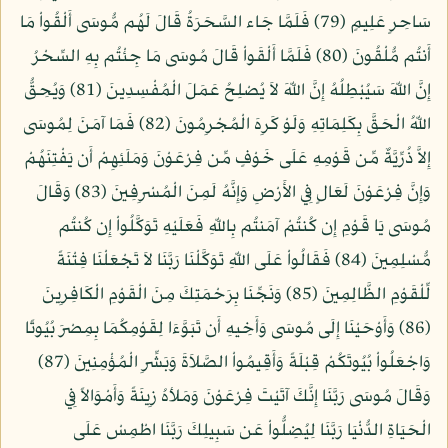
سَاحِرٍ عَلِيمٍ (79) فَلَمَّا جَاء السَّحَرَةُ قَالَ لَهُم مُّوسَى أَلْقُواْ مَا
أَنتُم مُّلْقُونَ (80) فَلَمَّا أَلْقَواْ قَالَ مُوسَى مَا جِئْتُم بِهِ السِّحْرُ
إِنَّ اللّهَ سَيُبْطِلُهُ إِنَّ اللّهَ لاَ يُصْلِحُ عَمَلَ الْمُفْسِدِينَ (81) وَيُحِقُّ
اللّهُ الْحَقَّ بِكَلِمَاتِهِ وَلَوْ كَرِهَ الْمُجْرِمُونَ (82) فَمَا آمَنَ لِمُوسَى
إِلاَّ ذُرِّيَّةٌ مِّن قَوْمِهِ عَلَى خَوْفٍ مِّن فِرْعَوْنَ وَمَلَئِهِمْ أَن يَفْتِنَهُمْ
وَإِنَّ فِرْعَوْنَ لَعَالٍ فِي الأَرْضِ وَإِنَّهُ لَمِنَ الْمُسْرِفِينَ (83) وَقَالَ
مُوسَى يَا قَوْمِ إِن كُنتُمْ آمَنتُم بِاللّهِ فَعَلَيْهِ تَوَكَّلُواْ إِن كُنتُم
مُّسْلِمِينَ (84) فَقَالُواْ عَلَى اللّهِ تَوَكَّلْنَا رَبَّنَا لاَ تَجْعَلْنَا فِتْنَةً
لِّلْقَوْمِ الظَّالِمِينَ (85) وَنَجِّنَا بِرَحْمَتِكَ مِنَ الْقَوْمِ الْكَافِرِينَ
(86) وَأَوْحَيْنَا إِلَى مُوسَى وَأَخِيهِ أَن تَبَوَّءَا لِقَوْمِكُمَا بِمِصْرَ بُيُوتًا
وَاجْعَلُواْ بُيُوتَكُمْ قِبْلَةً وَأَقِيمُواْ الصَّلاَةَ وَبَشِّرِ الْمُؤْمِنِينَ (87)
وَقَالَ مُوسَى رَبَّنَا إِنَّكَ آتَيْتَ فِرْعَوْنَ وَمَلأهُ زِينَةً وَأَمْوَالاً فِي
الْحَيَاةِ الدُّنْيَا رَبَّنَا لِيُضِلُّواْ عَن سَبِيلِكَ رَبَّنَا اطْمِسْ عَلَى