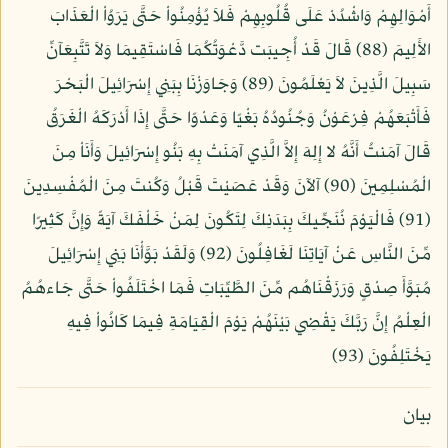
أَمْوَالِهِمْ وَاشْدُدْ عَلَى قُلُوبِهِمْ فَلاَ يُؤْمِنُواْ حَتَّى يَرَوُاْ الْعَذَابَ
الأَلِيمَ (88) قَالَ قَدْ أُجِيبَت دَّعْوَتُكُمَا فَاسْتَقِيمَا وَلاَ تَتَّبِعَآنِّ
سَبِيلَ الَّذِينَ لاَ يَعْلَمُونَ (89) وَجَاوَزْنَا بِبَنِي إِسْرَائِيلَ الْبَحْرَ
فَأَتْبَعَهُمْ فِرْعَوْنُ وَجُنُودُهُ بَغْيًا وَعَدْوًا حَتَّى إِذَا أَدْرَكَهُ الْغَرَقُ
قَالَ آمَنتُ أَنَّهُ لا إِلِهَ إِلاَّ الَّذِي آمَنَتْ بِهِ بَنُو إِسْرَائِيلَ وَأَنَاْ مِنَ
الْمُسْلِمِينَ (90) آلآنَ وَقَدْ عَصَيْتَ قَبْلُ وَكُنتَ مِنَ الْمُفْسِدِينَ
(91) فَالْيَوْمَ نُنَجِّيكَ بِبَدَنِكَ لِتَكُونَ لِمَنْ خَلْفَكَ آيَةً وَإِنَّ كَثِيرًا
مِّنَ النَّاسِ عَنْ آيَاتِنَا لَغَافِلُونَ (92) وَلَقَدْ بَوَّأْنَا بَنِي إِسْرَائِيلَ
مُبَوَّأَ صِدْقٍ وَرَزَقْنَاهُم مِّنَ الطَّيِّبَاتِ فَمَا اخْتَلَفُواْ حَتَّى جَاءهُمُ
الْعِلْمُ إِنَّ رَبَّكَ يَقْضِي بَيْنَهُمْ يَوْمَ الْقِيَامَةِ فِيمَا كَانُواْ فِيهِ
يَخْتَلِفُونَ (93)
بيان