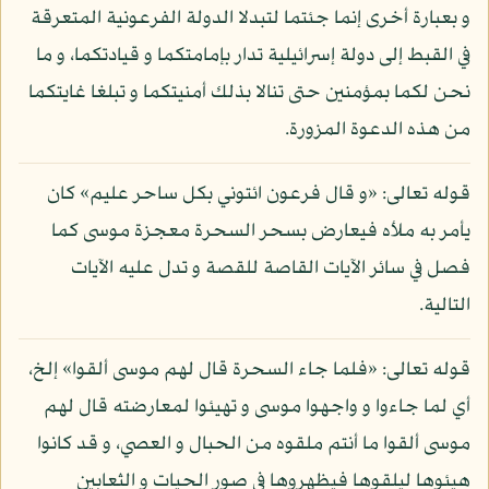
و بعبارة أخرى إنما جئتما لتبدلا الدولة الفرعونية المتعرقة
في القبط إلى دولة إسرائيلية تدار بإمامتكما و قيادتكما، و ما
نحن لكما بمؤمنين حتى تنالا بذلك أمنيتكما و تبلغا غايتكما
من هذه الدعوة المزورة.
قوله تعالى: «و قال فرعون ائتوني بكل ساحر عليم» كان
يأمر به ملأه فيعارض بسحر السحرة معجزة موسى كما
فصل في سائر الآيات القاصة للقصة و تدل عليه الآيات
التالية.
قوله تعالى: «فلما جاء السحرة قال لهم موسى ألقوا» إلخ،
أي لما جاءوا و واجهوا موسى و تهيئوا لمعارضته قال لهم
موسى ألقوا ما أنتم ملقوه من الحبال و العصي، و قد كانوا
هيئوها ليلقوها فيظهروها في صور الحيات و الثعابين