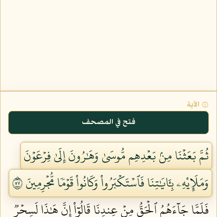
۞ الآية
فتح في المصحف
ثُمَّ بَعَثۡنَا مِنۢ بَعۡدِهِم مُّوسَىٰ وَهَٰرُونَ إِلَىٰ فِرۡعَوۡنَ
وَمَلَإِيْهِۦ بِـَٔايَٰتِنَا فَٱسۡتَكۡبَرُواْ وَكَانُواْ قَوۡمٗا مُّجۡرِمِينَ ٧٥
فَلَمَّا جَآءَهُمُ ٱلۡحَقُّ مِنۡ عِندِنَا قَالُوٓاْ إِنَّ هَٰذَا لَسِحۡرٞ