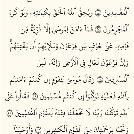
ٱلۡمُفۡسِدِينَ ٨١
وَيُحِقُّ ٱللَّهُ ٱلۡحَقَّ بِكَلِمَٰتِهِۦ وَلَوۡ كَرِهَ
ٱلۡمُجۡرِمُونَ ٨٢
فَمَآ ءَامَنَ لِمُوسَىٰٓ إِلَّا ذُرِّيَّةٞ مِّن
قَوۡمِهِۦ عَلَىٰ خَوۡفٖ مِّن فِرۡعَوۡنَ وَمَلَإِيْهِمۡ أَن يَفۡتِنَهُمۡۚ
وَإِنَّ فِرۡعَوۡنَ لَعَالٖ فِي ٱلۡأَرۡضِ وَإِنَّهُۥ لَمِنَ
ٱلۡمُسۡرِفِينَ ٨٣
وَقَالَ مُوسَىٰ يَٰقَوۡمِ إِن كُنتُمۡ ءَامَنتُم
بِٱللَّهِ فَعَلَيۡهِ تَوَكَّلُوٓاْ إِن كُنتُم مُّسۡلِمِينَ ٨٤
فَقَالُواْ عَلَى
ٱللَّهِ تَوَكَّلۡنَا رَبَّنَا لَا تَجۡعَلۡنَا فِتۡنَةٗ لِّلۡقَوۡمِ ٱلظَّٰلِمِينَ ٨٥
وَنَجِّنَا بِرَحۡمَتِكَ مِنَ ٱلۡقَوۡمِ ٱلۡكَٰفِرِينَ ٨٦
وَأَوۡحَيۡنَآ