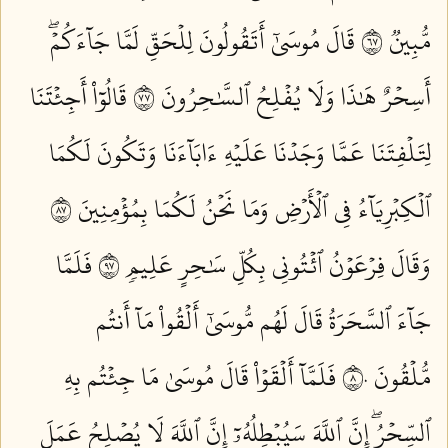
مُّبِينٞ ٧٦
قَالَ مُوسَىٰٓ أَتَقُولُونَ لِلۡحَقِّ لَمَّا جَآءَكُمۡۖ
أَسِحۡرٌ هَٰذَا وَلَا يُفۡلِحُ ٱلسَّٰحِرُونَ ٧٧
قَالُوٓاْ أَجِئۡتَنَا
لِتَلۡفِتَنَا عَمَّا وَجَدۡنَا عَلَيۡهِ ءَابَآءَنَا وَتَكُونَ لَكُمَا
ٱلۡكِبۡرِيَآءُ فِي ٱلۡأَرۡضِ وَمَا نَحۡنُ لَكُمَا بِمُؤۡمِنِينَ ٧٨
وَقَالَ فِرۡعَوۡنُ ٱئۡتُونِي بِكُلِّ سَٰحِرٍ عَلِيمٖ ٧٩
فَلَمَّا
جَآءَ ٱلسَّحَرَةُ قَالَ لَهُم مُّوسَىٰٓ أَلۡقُواْ مَآ أَنتُم
مُّلۡقُونَ ٨٠
فَلَمَّآ أَلۡقَوۡاْ قَالَ مُوسَىٰ مَا جِئۡتُم بِهِ
ٱلسِّحۡرُۖ إِنَّ ٱللَّهَ سَيُبۡطِلُهُۥٓ إِنَّ ٱللَّهَ لَا يُصۡلِحُ عَمَلَ