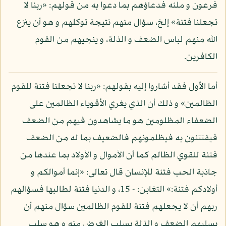
فرعون و ملئه فدعاؤهم بما دعوا به من قولهم: «ربنا لا
تجعلنا فتنة» إلخ، سؤال منهم نتيجة توكلهم و هو أن ينزع
الله منهم لباس الضعف و الذلة، و ينجيهم من القوم
الكافرين.
أما الأول فقد أشاروا إليه بقولهم: «ربنا لا تجعلنا فتنة للقوم
الظالمين» و ذلك أن الذي يغري الأقوياء الظالمين على
الضعفاء المظلومين هو ما يشاهدون فيهم من الضعف
فيفتتنون به فيظلمونهم فالضعيف بما له من الضعف
فتنة للقوي الظالم كما أن الأموال و الأولاد بما عندها من
جاذبة الحب فتنة للإنسان قال تعالى: «إنما أموالكم و
أولادكم فتنة:» التغابن: - 15، و الدنيا فتنة لطالبها فسؤالهم
ربهم أن لا يجعلهم فتنة للقوم الظالمين سؤال منهم أن
يسلبهم الضعف و الذلة بسلب الغرض منه و هو سلب