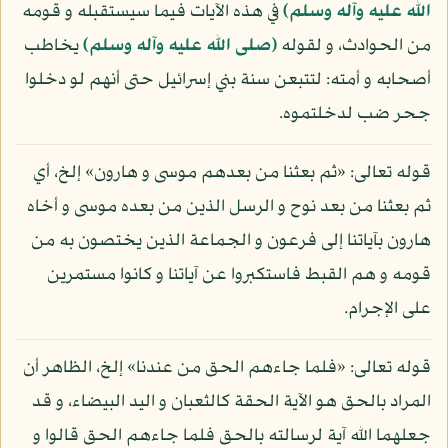
الله عليه وآله وسلم)
في هذه الآيات فيما سيستقبله و قومه
من الحوادث، و لقوله
(صلى الله عليه وآله وسلم)
يخاطب
أصحابه و أمته: لتتبعن سنة بني إسرائيل حتى أنهم لو دخلوا
جحر ضب لدخلتموه.
قوله تعالى: «ثم بعثنا من بعدهم موسى و هارون» إلخ، أي
ثم بعثنا من بعد نوح و الرسل الذين من بعده موسى و أخاه
هارون بآياتنا إلى فرعون و الجماعة الذين يختصون به من
قومه و هم القبط فاستكبروا عن آياتنا و كانوا مستمرين
على الإجرام.
قوله تعالى: «فلما جاءهم الحق من عندنا» إلخ، الظاهر أن
المراد بالحق هو الآية الحقة كالثعبان و اليد البيضاء، و قد
جعلهما الله آية لرسالته بالحق فلما جاءهم الحق قالوا و