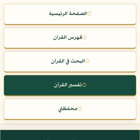
۞
الصفحة الرئيسية
۞
فهرس القرآن
۞
البحث في القرآن
۞
تفسير القرآن
۞
محفظتي