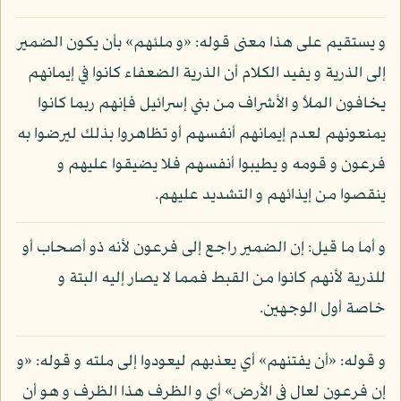
و يستقيم على هذا معنى قوله: «و ملئهم» بأن يكون الضمير
إلى الذرية و يفيد الكلام أن الذرية الضعفاء كانوا في إيمانهم
يخافون الملأ و الأشراف من بني إسرائيل فإنهم ربما كانوا
يمنعونهم لعدم إيمانهم أنفسهم أو تظاهروا بذلك ليرضوا به
فرعون و قومه و يطيبوا أنفسهم فلا يضيقوا عليهم و
ينقصوا من إيذائهم و التشديد عليهم.
و أما ما قيل: إن الضمير راجع إلى فرعون لأنه ذو أصحاب أو
للذرية لأنهم كانوا من القبط فمما لا يصار إليه البتة و
خاصة أول الوجهين.
و قوله: «أن يفتنهم» أي يعذبهم ليعودوا إلى ملته و قوله: «و
إن فرعون لعال في الأرض» أي و الظرف هذا الظرف و هو أن