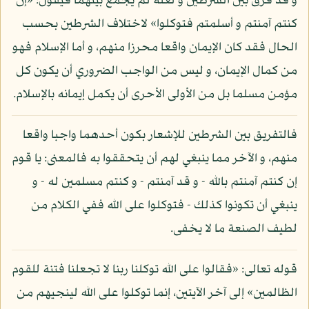
و قد فرق بين الشرطين و لعله لم يجمع بينهما فيقول: «إن
كنتم آمنتم و أسلمتم فتوكلوا» لاختلاف الشرطين بحسب
الحال فقد كان الإيمان واقعا محرزا منهم، و أما الإسلام فهو
من كمال الإيمان، و ليس من الواجب الضروري أن يكون كل
مؤمن مسلما بل من الأولى الأحرى أن يكمل إيمانه بالإسلام.
فالتفريق بين الشرطين للإشعار بكون أحدهما واجبا واقعا
منهم، و الآخر مما ينبغي لهم أن يتحققوا به فالمعنى: يا قوم
إن كنتم آمنتم بالله - و قد آمنتم - و كنتم مسلمين له - و
ينبغي أن تكونوا كذلك - فتوكلوا على الله ففي الكلام من
لطيف الصنعة ما لا يخفى.
قوله تعالى: «فقالوا على الله توكلنا ربنا لا تجعلنا فتنة للقوم
الظالمين» إلى آخر الآيتين، إنما توكلوا على الله لينجيهم من