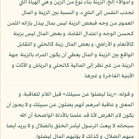
و أموالا» إلخ، الزينة بناء نوع من الزين و هي الهيأة التي
تجذب النفس إلى الشيء، و النسبة بين الزينة و المال
العموم من وجه فبعض الزينة ليس بمال يبذل بإزائه الثمن
كحسن الوجه و اعتدال القامة، و بعض المال ليس بزينة
كالأنعام و الأراضي، و بعض المال زينة كالحلي و التقابل
الواقع بين الزينة و المال يعطي أن يكون المراد بالزينة جهة
الزينة من غير نظر إلى المالية كالحلي و الرياش و الأثاث و
الأبنية الفاخرة و غيرها.
و قوله: «ربنا ليضلوا عن سبيلك» قيل اللام للعاقبة، و
المعنى و عاقبة أمرهم أنهم يضلون عن سبيلك و لا يجوز أن
يكون لام الغرض لأنا قد علمنا بالأدلة الواضحة أن الله
سبحانه لا يبعث الرسول ليأمر الخلق بالضلال و لا يريد أيضا
منهم الضلال، و كذلك لا يؤتيهم المال ليضلوا.