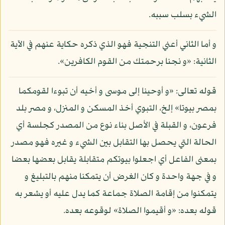
الشيء بسلب سببه.
و أما الثاني أعني التنجية فهو الذي ذكره حكاية عنهم في الآية
الثانية: «و نجنا برحمتك من القوم الكافرين».
قوله تعالى: «و أوحينا إلى موسى و أخيه أن تبوءا لقومكما
بمصر بيوتا» إلخ، التبوي أخذ المسكن و المنزل، و مصر بلد
فرعون، و القبلة في الأصل بناء نوع من المصدر كجلسة أي
الحالة التي يحصل بها التقابل بين الشيء و غيره فهو مصدر
بمعنى الفاعل أي اجعلوا بيوتكم متقابلة يقابل بعضها بعضا
و في جهة واحدة و كان الغرض أن يتمكنا منهم بالتبليغ و
يتمكنوا من إقامة الصلاة جماعة كما يدل عليه أو يشعر به
قوله بعده: «و أقيموا الصلاة» لوقوعه بعده.