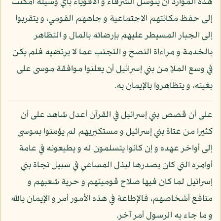
هذه الموارد أن يتوسل الشرفاء و الأقوياء بأي وسيلة أمكنت
إلى حفظ مكانتهم الاجتماعية و جاههم القومي، و يتقربوا
إلى الجبار المسيطر عليهم بإرضائه بالمال و التظاهر
بالخدمة و مراءاة النصح و التجنب عما لا يرتضيه فلم يكن
في وسع الملإ من بني إسرائيل أن يعلنوا موافقة موسى على
بغيته، و يتظاهروا بالإيمان به.
على أن قصص بني إسرائيل في القرآن أعدل شاهد على أن
كثيرا من عتاة بني إسرائيل و مستكبريهم لم يؤمنوا بموسى
إلى أواخر عهده و إن كانوا يتسلمون له و يطيعونه في عامة
أوامره التي كان يصدرها لبذل المساعي في سبيل نجاة بني
إسرائيل لما كان فيها صلاح قوميتهم و حرية شعبهم و
منافع أشخاصهم، فالإطاعة في هذه الأمور أمر و الإيمان بالله
و ما جاء به الرسول أمر آخر.