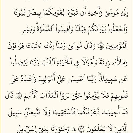
إِلَىٰ مُوسَىٰ وَأَخِيهِ أَن تَبَوَّءَا لِقَوۡمِكُمَا بِمِصۡرَ بُيُوتٗا
وَٱجۡعَلُواْ بُيُوتَكُمۡ قِبۡلَةٗ وَأَقِيمُواْ ٱلصَّلَوٰةَۗ وَبَشِّرِ
ٱلۡمُؤۡمِنِينَ ٨٧
وَقَالَ مُوسَىٰ رَبَّنَآ إِنَّكَ ءَاتَيۡتَ فِرۡعَوۡنَ
وَمَلَأَهُۥ زِينَةٗ وَأَمۡوَٰلٗا فِي ٱلۡحَيَوٰةِ ٱلدُّنۡيَا رَبَّنَا لِيُضِلُّواْ
عَن سَبِيلِكَۖ رَبَّنَا ٱطۡمِسۡ عَلَىٰٓ أَمۡوَٰلِهِمۡ وَٱشۡدُدۡ عَلَىٰ
قُلُوبِهِمۡ فَلَا يُؤۡمِنُواْ حَتَّىٰ يَرَوُاْ ٱلۡعَذَابَ ٱلۡأَلِيمَ ٨٨
قَالَ
قَدۡ أُجِيبَت دَّعۡوَتُكُمَا فَٱسۡتَقِيمَا وَلَا تَتَّبِعَآنِّ سَبِيلَ
ٱلَّذِينَ لَا يَعۡلَمُونَ ٨٩
۞ وَجَٰوَزۡنَا بِبَنِيٓ إِسۡرَٰٓءِيلَ