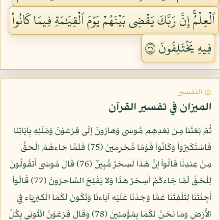
ٱلۡعِلۡمُۚ إِنَّ رَبَّكَ يَقۡضِي بَيۡنَهُمۡ يَوۡمَ ٱلۡقِيَٰمَةِ فِيمَا كَانُواْ
فِيهِ يَخۡتَلِفُونَ ٩٣
۞ التفسير
الميزان في تفسير القرآن
ثُمَّ بَعَثْنَا مِن بَعْدِهِم مُّوسَى وَهَارُونَ إِلَى فِرْعَوْنَ وَمَلَئِهِ بِآيَاتِنَا
فَاسْتَكْبَرُواْ وَكَانُواْ قَوْمًا مُّجْرِمِينَ (75) فَلَمَّا جَاءهُمُ الْحَقُّ
مِنْ عِندِنَا قَالُواْ إِنَّ هَذَا لَسِحْرٌ مُّبِينٌ (76) قَالَ مُوسَى أَتقُولُونَ
لِلْحَقِّ لَمَّا جَاءكُمْ أَسِحْرٌ هَذَا وَلاَ يُفْلِحُ السَّاحِرُونَ (77) قَالُواْ
أَجِئْتَنَا لِتَلْفِتَنَا عَمَّا وَجَدْنَا عَلَيْهِ آبَاءنَا وَتَكُونَ لَكُمَا الْكِبْرِيَاء فِي
الأَرْضِ وَمَا نَحْنُ لَكُمَا بِمُؤْمِنِينَ (78) وَقَالَ فِرْعَوْنُ ائْتُونِي بِكُلِّ