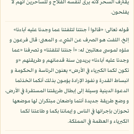
يقترف السحر لأنه يرى لنفسه الفلاح و للساحرين أنهم لا
يفلحون.
قوله تعالى: «قالوا أ جئتنا لتلفتنا عما وجدنا عليه آباءنا»
إلخ، اللفت هو الصرف عن الشيء، و المعنى: قال فرعون و
ملؤه لموسى معاتبين له: «أ جئتنا لتلفتنا» و تصرفنا «عما
وجدنا عليه آباءنا» يريدون سنة قدمائهم و طريقتهم «و
تكون لكما الكبرياء في الأرض» يعنون الرئاسة و الحكومة و
انبساط القدرة و نفوذ الإرادة يؤمون بذلك أنكما اتخذتما
الدعوة الدينية وسيلة إلى إبطال طريقتنا المستقرة في الأرض،
و وضع طريقة جديدة أنتما واضعان مبتكران لها موضعها
تحوزان بإجرائها في الناس و إيماننا بكما و طاعتنا لكما
الكبرياء و العظمة في المملكة.