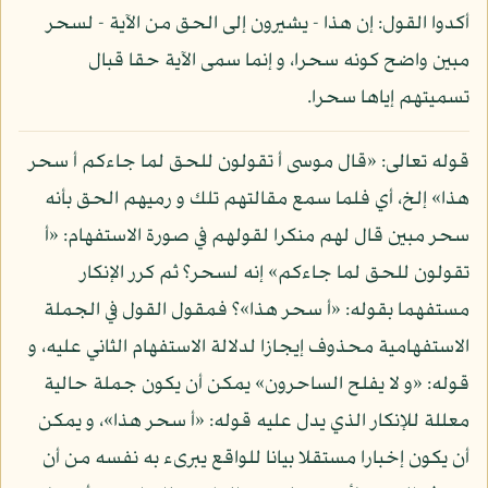
أكدوا القول: إن هذا - يشيرون إلى الحق من الآية - لسحر
مبين واضح كونه سحرا، و إنما سمى الآية حقا قبال
تسميتهم إياها سحرا.
قوله تعالى: «قال موسى أ تقولون للحق لما جاءكم أ سحر
هذا» إلخ، أي فلما سمع مقالتهم تلك و رميهم الحق بأنه
سحر مبين قال لهم منكرا لقولهم في صورة الاستفهام: «أ
تقولون للحق لما جاءكم» إنه لسحر؟ ثم كرر الإنكار
مستفهما بقوله: «أ سحر هذا»؟ فمقول القول في الجملة
الاستفهامية محذوف إيجازا لدلالة الاستفهام الثاني عليه، و
قوله: «و لا يفلح الساحرون» يمكن أن يكون جملة حالية
معللة للإنكار الذي يدل عليه قوله: «أ سحر هذا»، و يمكن
أن يكون إخبارا مستقلا بيانا للواقع يبرىء به نفسه من أن