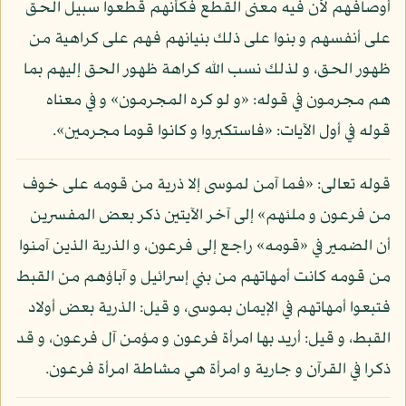
أوصافهم لأن فيه معنى القطع فكأنهم قطعوا سبيل الحق
على أنفسهم و بنوا على ذلك بنيانهم فهم على كراهية من
ظهور الحق، و لذلك نسب الله كراهة ظهور الحق إليهم بما
هم مجرمون في قوله: «و لو كره المجرمون» و في معناه
قوله في أول الآيات: «فاستكبروا و كانوا قوما مجرمين».
قوله تعالى: «فما آمن لموسى إلا ذرية من قومه على خوف
من فرعون و ملئهم» إلى آخر الآيتين ذكر بعض المفسرين
أن الضمير في «قومه» راجع إلى فرعون، و الذرية الذين آمنوا
من قومه كانت أمهاتهم من بني إسرائيل و آباؤهم من القبط
فتبعوا أمهاتهم في الإيمان بموسى، و قيل: الذرية بعض أولاد
القبط، و قيل: أريد بها امرأة فرعون و مؤمن آل فرعون، و قد
ذكرا في القرآن و جارية و امرأة هي مشاطة امرأة فرعون.