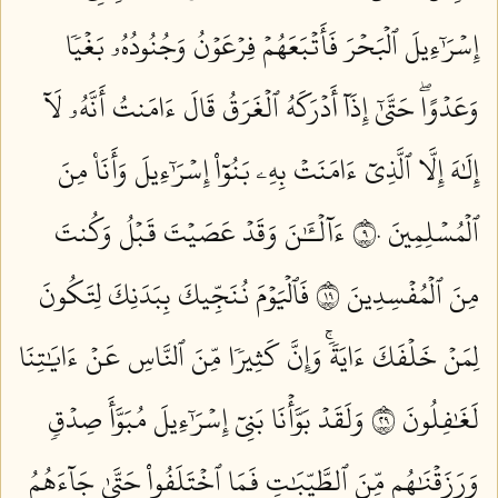
إِسۡرَٰٓءِيلَ ٱلۡبَحۡرَ فَأَتۡبَعَهُمۡ فِرۡعَوۡنُ وَجُنُودُهُۥ بَغۡيٗا
وَعَدۡوًاۖ حَتَّىٰٓ إِذَآ أَدۡرَكَهُ ٱلۡغَرَقُ قَالَ ءَامَنتُ أَنَّهُۥ لَآ
إِلَٰهَ إِلَّا ٱلَّذِيٓ ءَامَنَتۡ بِهِۦ بَنُوٓاْ إِسۡرَٰٓءِيلَ وَأَنَا۠ مِنَ
ٱلۡمُسۡلِمِينَ ٩٠
ءَآلۡـَٰٔنَ وَقَدۡ عَصَيۡتَ قَبۡلُ وَكُنتَ
مِنَ ٱلۡمُفۡسِدِينَ ٩١
فَٱلۡيَوۡمَ نُنَجِّيكَ بِبَدَنِكَ لِتَكُونَ
لِمَنۡ خَلۡفَكَ ءَايَةٗۚ وَإِنَّ كَثِيرٗا مِّنَ ٱلنَّاسِ عَنۡ ءَايَٰتِنَا
لَغَٰفِلُونَ ٩٢
وَلَقَدۡ بَوَّأۡنَا بَنِيٓ إِسۡرَٰٓءِيلَ مُبَوَّأَ صِدۡقٖ
وَرَزَقۡنَٰهُم مِّنَ ٱلطَّيِّبَٰتِ فَمَا ٱخۡتَلَفُواْ حَتَّىٰ جَآءَهُمُ