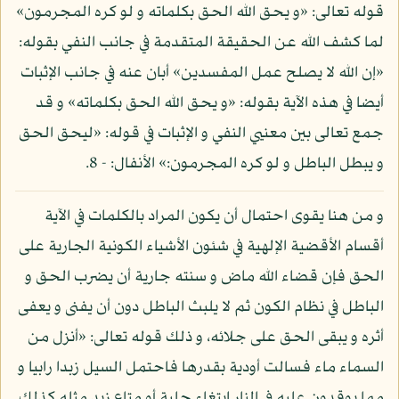
قوله تعالى: «و يحق الله الحق بكلماته و لو كره المجرمون»
لما كشف الله عن الحقيقة المتقدمة في جانب النفي بقوله:
«إن الله لا يصلح عمل المفسدين» أبان عنه في جانب الإثبات
أيضا في هذه الآية بقوله: «و يحق الله الحق بكلماته» و قد
جمع تعالى بين معنيي النفي و الإثبات في قوله: «ليحق الحق
و يبطل الباطل و لو كره المجرمون:» الأنفال: - 8.
و من هنا يقوى احتمال أن يكون المراد بالكلمات في الآية
أقسام الأقضية الإلهية في شئون الأشياء الكونية الجارية على
الحق فإن قضاء الله ماض و سنته جارية أن يضرب الحق و
الباطل في نظام الكون ثم لا يلبث الباطل دون أن يفنى و يعفى
أثره و يبقى الحق على جلائه، و ذلك قوله تعالى: «أنزل من
السماء ماء فسالت أودية بقدرها فاحتمل السيل زبدا رابيا و
مما يوقدون عليه في النار ابتغاء حلية أو متاع زبد مثله كذلك