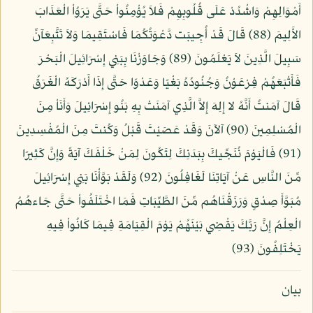
أَمْوَالِهِمْ وَاشْدُدْ عَلَى قُلُوبِهِمْ فَلاَ يُؤْمِنُواْ حَتَّى يَرَوُاْ الْعَذَابَ
الأَلِيمَ (88) قَالَ قَدْ أُجِيبَت دَّعْوَتُكُمَا فَاسْتَقِيمَا وَلاَ تَتَّبِعَآنِّ
سَبِيلَ الَّذِينَ لاَ يَعْلَمُونَ (89) وَجَاوَزْنَا بِبَنِي إِسْرَائِيلَ الْبَحْرَ
فَأَتْبَعَهُمْ فِرْعَوْنُ وَجُنُودُهُ بَغْيًا وَعَدْوًا حَتَّى إِذَا أَدْرَكَهُ الْغَرَقُ
قَالَ آمَنتُ أَنَّهُ لا إِلِهَ إِلاَّ الَّذِي آمَنَتْ بِهِ بَنُو إِسْرَائِيلَ وَأَنَاْ مِنَ
الْمُسْلِمِينَ (90) آلآنَ وَقَدْ عَصَيْتَ قَبْلُ وَكُنتَ مِنَ الْمُفْسِدِينَ
(91) فَالْيَوْمَ نُنَجِّيكَ بِبَدَنِكَ لِتَكُونَ لِمَنْ خَلْفَكَ آيَةً وَإِنَّ كَثِيرًا
مِّنَ النَّاسِ عَنْ آيَاتِنَا لَغَافِلُونَ (92) وَلَقَدْ بَوَّأْنَا بَنِي إِسْرَائِيلَ
مُبَوَّأَ صِدْقٍ وَرَزَقْنَاهُم مِّنَ الطَّيِّبَاتِ فَمَا اخْتَلَفُواْ حَتَّى جَاءهُمُ
الْعِلْمُ إِنَّ رَبَّكَ يَقْضِي بَيْنَهُمْ يَوْمَ الْقِيَامَةِ فِيمَا كَانُواْ فِيهِ
يَخْتَلِفُونَ (93)
بيان