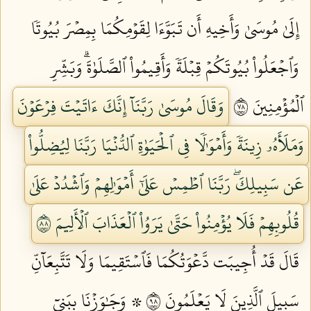
إِلَىٰ مُوسَىٰ وَأَخِيهِ أَن تَبَوَّءَا لِقَوۡمِكُمَا بِمِصۡرَ بُيُوتٗا
وَٱجۡعَلُواْ بُيُوتَكُمۡ قِبۡلَةٗ وَأَقِيمُواْ ٱلصَّلَوٰةَۗ وَبَشِّرِ
ٱلۡمُؤۡمِنِينَ ٨٧
وَقَالَ مُوسَىٰ رَبَّنَآ إِنَّكَ ءَاتَيۡتَ فِرۡعَوۡنَ
وَمَلَأَهُۥ زِينَةٗ وَأَمۡوَٰلٗا فِي ٱلۡحَيَوٰةِ ٱلدُّنۡيَا رَبَّنَا لِيُضِلُّواْ
عَن سَبِيلِكَۖ رَبَّنَا ٱطۡمِسۡ عَلَىٰٓ أَمۡوَٰلِهِمۡ وَٱشۡدُدۡ عَلَىٰ
قُلُوبِهِمۡ فَلَا يُؤۡمِنُواْ حَتَّىٰ يَرَوُاْ ٱلۡعَذَابَ ٱلۡأَلِيمَ ٨٨
قَالَ قَدۡ أُجِيبَت دَّعۡوَتُكُمَا فَٱسۡتَقِيمَا وَلَا تَتَّبِعَآنِّ
سَبِيلَ ٱلَّذِينَ لَا يَعۡلَمُونَ ٨٩
۞ وَجَٰوَزۡنَا بِبَنِيٓ