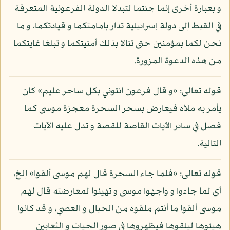
و بعبارة أخرى إنما جئتما لتبدلا الدولة الفرعونية المتعرقة
في القبط إلى دولة إسرائيلية تدار بإمامتكما و قيادتكما، و ما
نحن لكما بمؤمنين حتى تنالا بذلك أمنيتكما و تبلغا غايتكما
من هذه الدعوة المزورة.
قوله تعالى: «و قال فرعون ائتوني بكل ساحر عليم» كان
يأمر به ملأه فيعارض بسحر السحرة معجزة موسى كما
فصل في سائر الآيات القاصة للقصة و تدل عليه الآيات
التالية.
قوله تعالى: «فلما جاء السحرة قال لهم موسى ألقوا» إلخ،
أي لما جاءوا و واجهوا موسى و تهيئوا لمعارضته قال لهم
موسى ألقوا ما أنتم ملقوه من الحبال و العصي، و قد كانوا
هيئوها ليلقوها فيظهروها في صور الحيات و الثعابين