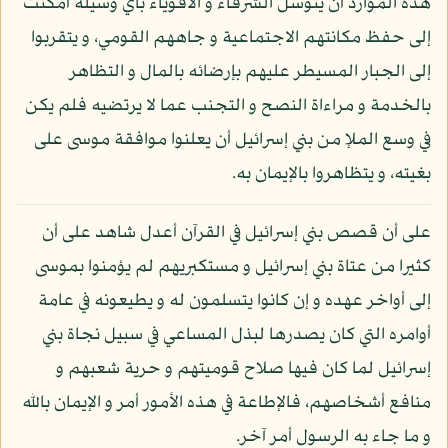
هذه الموارد أن يتوسل الشرفاء و الأقوياء بأي وسيلة أمكنت
إلى حفظ مكانتهم الاجتماعية و جاههم القومي، و يتقربوا
إلى الجبار المسيطر عليهم بإرضائه بالمال و التظاهر
بالخدمة و مراءاة النصح و التجنب عما لا يرتضيه فلم يكن
في وسع الملإ من بني إسرائيل أن يعلنوا موافقة موسى على
بغيته، و يتظاهروا بالإيمان به.
على أن قصص بني إسرائيل في القرآن أعدل شاهد على أن
كثيرا من عتاة بني إسرائيل و مستكبريهم لم يؤمنوا بموسى
إلى أواخر عهده و إن كانوا يتسلمون له و يطيعونه في عامة
أوامره التي كان يصدرها لبذل المساعي في سبيل نجاة بني
إسرائيل لما كان فيها صلاح قوميتهم و حرية شعبهم و
منافع أشخاصهم، فالإطاعة في هذه الأمور أمر و الإيمان بالله
و ما جاء به الرسول أمر آخر.