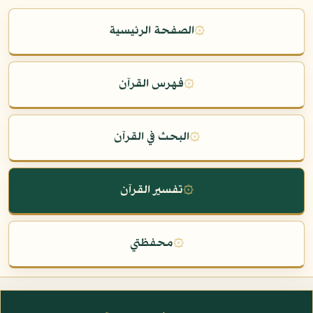
۞
الصفحة الرئيسية
۞
فهرس القرآن
۞
البحث في القرآن
۞
تفسير القرآن
۞
محفظتي