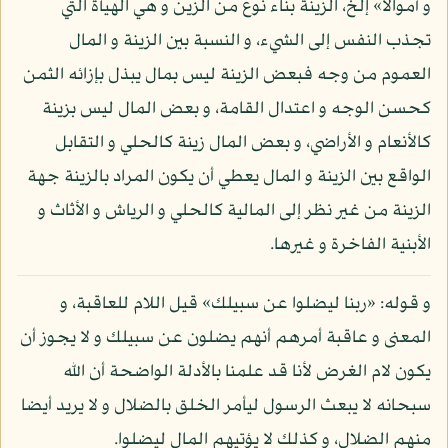
و أموالا» إلخ، الزينة بناء نوع من الزين و هي الهيأة التي
تجذب النفس إلى الشيء، و النسبة بين الزينة و المال
العموم من وجه فبعض الزينة ليس بمال يبذل بإزائه الثمن
كحسن الوجه و اعتدال القامة، و بعض المال ليس بزينة
كالأنعام و الأراضي، و بعض المال زينة كالحلي و التقابل
الواقع بين الزينة و المال يعطي أن يكون المراد بالزينة جهة
الزينة من غير نظر إلى المالية كالحلي و الرياش و الأثاث و
الأبنية الفاخرة و غيرها.
و قوله: «ربنا ليضلوا عن سبيلك» قيل اللام للعاقبة، و
المعنى و عاقبة أمرهم أنهم يضلون عن سبيلك و لا يجوز أن
يكون لام الغرض لأنا قد علمنا بالأدلة الواضحة أن الله
سبحانه لا يبعث الرسول ليأمر الخلق بالضلال و لا يريد أيضا
منهم الضلال، و كذلك لا يؤتيهم المال ليضلوا.