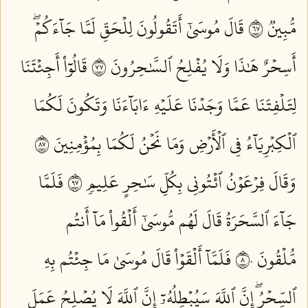
مُّبِينٞ ٧٦
قَالَ مُوسَىٰٓ أَتَقُولُونَ لِلۡحَقِّ لَمَّا جَآءَكُمۡۖ
أَسِحۡرٌ هَٰذَا وَلَا يُفۡلِحُ ٱلسَّٰحِرُونَ ٧٧
قَالُوٓاْ أَجِئۡتَنَا
لِتَلۡفِتَنَا عَمَّا وَجَدۡنَا عَلَيۡهِ ءَابَآءَنَا وَتَكُونَ لَكُمَا
ٱلۡكِبۡرِيَآءُ فِي ٱلۡأَرۡضِ وَمَا نَحۡنُ لَكُمَا بِمُؤۡمِنِينَ ٧٨
وَقَالَ فِرۡعَوۡنُ ٱئۡتُونِي بِكُلِّ سَٰحِرٍ عَلِيمٖ ٧٩
فَلَمَّا
جَآءَ ٱلسَّحَرَةُ قَالَ لَهُم مُّوسَىٰٓ أَلۡقُواْ مَآ أَنتُم
مُّلۡقُونَ ٨٠
فَلَمَّآ أَلۡقَوۡاْ قَالَ مُوسَىٰ مَا جِئۡتُم بِهِ
ٱلسِّحۡرُۖ إِنَّ ٱللَّهَ سَيُبۡطِلُهُۥٓ إِنَّ ٱللَّهَ لَا يُصۡلِحُ عَمَلَ