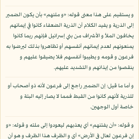
و يستقيم على هذا معنى قوله: «و ملئهم» بأن يكون الضمير
إلى الذرية و يفيد الكلام أن الذرية الضعفاء كانوا في إيمانهم
يخافون الملأ و الأشراف من بني إسرائيل فإنهم ربما كانوا
يمنعونهم لعدم إيمانهم أنفسهم أو تظاهروا بذلك ليرضوا به
فرعون و قومه و يطيبوا أنفسهم فلا يضيقوا عليهم و
ينقصوا من إيذائهم و التشديد عليهم.
و أما ما قيل: إن الضمير راجع إلى فرعون لأنه ذو أصحاب أو
للذرية لأنهم كانوا من القبط فمما لا يصار إليه البتة و
خاصة أول الوجهين.
و قوله: «أن يفتنهم» أي يعذبهم ليعودوا إلى ملته و قوله: «و
إن فرعون لعال في الأرض» أي و الظرف هذا الظرف و هو أن