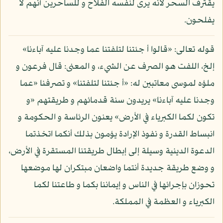
يقترف السحر لأنه يرى لنفسه الفلاح و للساحرين أنهم لا
يفلحون.
قوله تعالى: «قالوا أ جئتنا لتلفتنا عما وجدنا عليه آباءنا»
إلخ، اللفت هو الصرف عن الشيء، و المعنى: قال فرعون و
ملؤه لموسى معاتبين له: «أ جئتنا لتلفتنا» و تصرفنا «عما
وجدنا عليه آباءنا» يريدون سنة قدمائهم و طريقتهم «و
تكون لكما الكبرياء في الأرض» يعنون الرئاسة و الحكومة و
انبساط القدرة و نفوذ الإرادة يؤمون بذلك أنكما اتخذتما
الدعوة الدينية وسيلة إلى إبطال طريقتنا المستقرة في الأرض،
و وضع طريقة جديدة أنتما واضعان مبتكران لها موضعها
تحوزان بإجرائها في الناس و إيماننا بكما و طاعتنا لكما
الكبرياء و العظمة في المملكة.