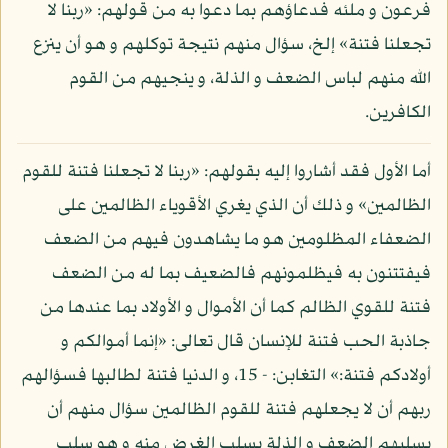
فرعون و ملئه فدعاؤهم بما دعوا به من قولهم: «ربنا لا
تجعلنا فتنة» إلخ، سؤال منهم نتيجة توكلهم و هو أن ينزع
الله منهم لباس الضعف و الذلة، و ينجيهم من القوم
الكافرين.
أما الأول فقد أشاروا إليه بقولهم: «ربنا لا تجعلنا فتنة للقوم
الظالمين» و ذلك أن الذي يغري الأقوياء الظالمين على
الضعفاء المظلومين هو ما يشاهدون فيهم من الضعف
فيفتتنون به فيظلمونهم فالضعيف بما له من الضعف
فتنة للقوي الظالم كما أن الأموال و الأولاد بما عندها من
جاذبة الحب فتنة للإنسان قال تعالى: «إنما أموالكم و
أولادكم فتنة:» التغابن: - 15، و الدنيا فتنة لطالبها فسؤالهم
ربهم أن لا يجعلهم فتنة للقوم الظالمين سؤال منهم أن
يسلبهم الضعف و الذلة بسلب الغرض منه و هو سلب