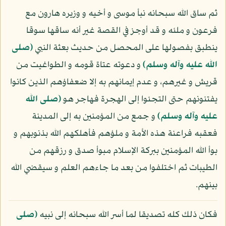
ثم ساق الله سبحانه نبأ موسى و أخيه و وزيره هارون مع
فرعون و ملئه و قد أوجز في القصة غير أنه ساقها سوقا
ينطبق بفصولها على المحصل من حديث بعثة النبي
(صلى
الله عليه وآله وسلم)
و دعوته عتاة قومه و الطواغيت من
قريش و غيرهم، و عدم إيمانهم به إلا ضعفاؤهم الذين كانوا
يفتنونهم حتى التجئوا إلى الهجرة فهاجر هو
(صلى الله
عليه وآله وسلم)
و جمع من المؤمنين به إلى المدينة
فعقبه فراعنة هذه الأمة و ملؤهم فأهلكهم الله بذنوبهم و
بوأ الله المؤمنين ببركة الإسلام مبوأ صدق و رزقهم من
الطيبات ثم اختلفوا من بعد ما جاءهم العلم و سيقضي الله
بينهم.
فكان ذلك كله تصديقا لما أسر الله سبحانه إلى نبيه
(صلى