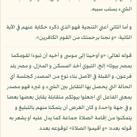
الشيء بسلب سببه.
و أما الثاني أعني التنجية فهو الذي ذكره حكاية عنهم في الآية
الثانية: «و نجنا برحمتك من القوم الكافرين».
قوله تعالى: «و أوحينا إلى موسى و أخيه أن تبوءا لقومكما
بمصر بيوتا» إلخ، التبوي أخذ المسكن و المنزل، و مصر بلد
فرعون، و القبلة في الأصل بناء نوع من المصدر كجلسة أي
الحالة التي يحصل بها التقابل بين الشيء و غيره فهو مصدر
بمعنى الفاعل أي اجعلوا بيوتكم متقابلة يقابل بعضها بعضا
و في جهة واحدة و كان الغرض أن يتمكنا منهم بالتبليغ و
يتمكنوا من إقامة الصلاة جماعة كما يدل عليه أو يشعر به
قوله بعده: «و أقيموا الصلاة» لوقوعه بعده.