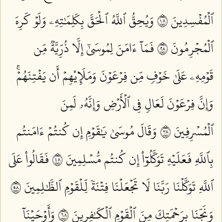
ٱلۡمُفۡسِدِينَ ٨١
وَيُحِقُّ ٱللَّهُ ٱلۡحَقَّ بِكَلِمَٰتِهِۦ وَلَوۡ كَرِهَ
ٱلۡمُجۡرِمُونَ ٨٢
فَمَآ ءَامَنَ لِمُوسَىٰٓ إِلَّا ذُرِّيَّةٞ مِّن
قَوۡمِهِۦ عَلَىٰ خَوۡفٖ مِّن فِرۡعَوۡنَ وَمَلَإِيْهِمۡ أَن يَفۡتِنَهُمۡۚ
وَإِنَّ فِرۡعَوۡنَ لَعَالٖ فِي ٱلۡأَرۡضِ وَإِنَّهُۥ لَمِنَ
ٱلۡمُسۡرِفِينَ ٨٣
وَقَالَ مُوسَىٰ يَٰقَوۡمِ إِن كُنتُمۡ ءَامَنتُم
بِٱللَّهِ فَعَلَيۡهِ تَوَكَّلُوٓاْ إِن كُنتُم مُّسۡلِمِينَ ٨٤
فَقَالُواْ عَلَى
ٱللَّهِ تَوَكَّلۡنَا رَبَّنَا لَا تَجۡعَلۡنَا فِتۡنَةٗ لِّلۡقَوۡمِ ٱلظَّٰلِمِينَ ٨٥
وَنَجِّنَا بِرَحۡمَتِكَ مِنَ ٱلۡقَوۡمِ ٱلۡكَٰفِرِينَ ٨٦
وَأَوۡحَيۡنَآ