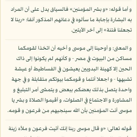
و أما قوله: «و بشر المؤمنين» فالسياق يدل على أن المراد
به البشارة بإجابة ما سألوه في دعائهم المذكور آنفا: «ربنا لا
تجعلنا فتنة» إلى آخر الآيتين.
و المعنى: و أوحينا إلى موسى و أخيه أن اتخذا لقومكما
مساكن من البيوت في مصر - و كأنهم لم يكونوا إلى ذاك
الحين إلا كهيئة البدويين يعيشون في الفساطيط أو عيشة
تشبهها - و اجعلا أنتما و قومكما بيوتكم متقابلة و في جهة
واحدة يتصل بذلك بعضكم ببعض و يتمشى أمر التبليغ و
المشاورة و الاجتماع في الصلوات، و أقيموا الصلاة و بشر يا
موسى أنت المؤمنين بأن الله سينجيهم من فرعون و قومه.
قوله تعالى: «و قال موسى ربنا إنك آتيت فرعون و ملأه زينة