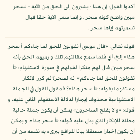
أكدوا القول: إن هذا - يشيرون إلى الحق من الآية - لسحر
مبين واضح كونه سحرا، و إنما سمى الآية حقا قبال
تسميتهم إياها سحرا.
قوله تعالى: «قال موسى أ تقولون للحق لما جاءكم أ سحر
هذا» إلخ، أي فلما سمع مقالتهم تلك و رميهم الحق بأنه
سحر مبين قال لهم منكرا لقولهم في صورة الاستفهام: «أ
تقولون للحق لما جاءكم» إنه لسحر؟ ثم كرر الإنكار
مستفهما بقوله: «أ سحر هذا»؟ فمقول القول في الجملة
الاستفهامية محذوف إيجازا لدلالة الاستفهام الثاني عليه، و
قوله: «و لا يفلح الساحرون» يمكن أن يكون جملة حالية
معللة للإنكار الذي يدل عليه قوله: «أ سحر هذا»، و يمكن
أن يكون إخبارا مستقلا بيانا للواقع يبرىء به نفسه من أن