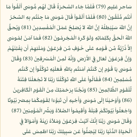
سَاحِرٍ عَلِيمٍ (79) فَلَمَّا جَاء السَّحَرَةُ قَالَ لَهُم مُّوسَى أَلْقُواْ مَا
أَنتُم مُّلْقُونَ (80) فَلَمَّا أَلْقَواْ قَالَ مُوسَى مَا جِئْتُم بِهِ السِّحْرُ
إِنَّ اللّهَ سَيُبْطِلُهُ إِنَّ اللّهَ لاَ يُصْلِحُ عَمَلَ الْمُفْسِدِينَ (81) وَيُحِقُّ
اللّهُ الْحَقَّ بِكَلِمَاتِهِ وَلَوْ كَرِهَ الْمُجْرِمُونَ (82) فَمَا آمَنَ لِمُوسَى
إِلاَّ ذُرِّيَّةٌ مِّن قَوْمِهِ عَلَى خَوْفٍ مِّن فِرْعَوْنَ وَمَلَئِهِمْ أَن يَفْتِنَهُمْ
وَإِنَّ فِرْعَوْنَ لَعَالٍ فِي الأَرْضِ وَإِنَّهُ لَمِنَ الْمُسْرِفِينَ (83) وَقَالَ
مُوسَى يَا قَوْمِ إِن كُنتُمْ آمَنتُم بِاللّهِ فَعَلَيْهِ تَوَكَّلُواْ إِن كُنتُم
مُّسْلِمِينَ (84) فَقَالُواْ عَلَى اللّهِ تَوَكَّلْنَا رَبَّنَا لاَ تَجْعَلْنَا فِتْنَةً
لِّلْقَوْمِ الظَّالِمِينَ (85) وَنَجِّنَا بِرَحْمَتِكَ مِنَ الْقَوْمِ الْكَافِرِينَ
(86) وَأَوْحَيْنَا إِلَى مُوسَى وَأَخِيهِ أَن تَبَوَّءَا لِقَوْمِكُمَا بِمِصْرَ بُيُوتًا
وَاجْعَلُواْ بُيُوتَكُمْ قِبْلَةً وَأَقِيمُواْ الصَّلاَةَ وَبَشِّرِ الْمُؤْمِنِينَ (87)
وَقَالَ مُوسَى رَبَّنَا إِنَّكَ آتَيْتَ فِرْعَوْنَ وَمَلأهُ زِينَةً وَأَمْوَالاً فِي
الْحَيَاةِ الدُّنْيَا رَبَّنَا لِيُضِلُّواْ عَن سَبِيلِكَ رَبَّنَا اطْمِسْ عَلَى