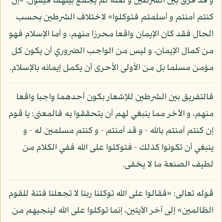
و قد فرق بين الشرطين و لعله لم يجمع بينهما فيقول: «إن
كنتم آمنتم و أسلمتم فتوكلوا» لاختلاف الشرطين بحسب
الحال فقد كان الإيمان واقعا محرزا منهم، و أما الإسلام فهو
من كمال الإيمان، و ليس من الواجب الضروري أن يكون كل
مؤمن مسلما بل من الأولى الأحرى أن يكمل إيمانه بالإسلام.
فالتفريق بين الشرطين للإشعار بكون أحدهما واجبا واقعا
منهم، و الآخر مما ينبغي لهم أن يتحققوا به فالمعنى: يا قوم
إن كنتم آمنتم بالله - و قد آمنتم - و كنتم مسلمين له - و
ينبغي أن تكونوا كذلك - فتوكلوا على الله ففي الكلام من
لطيف الصنعة ما لا يخفى.
قوله تعالى: «فقالوا على الله توكلنا ربنا لا تجعلنا فتنة للقوم
الظالمين» إلى آخر الآيتين، إنما توكلوا على الله لينجيهم من