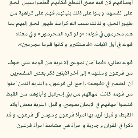
أوصافهم لأن فيه معنى القطع فكأنهم قطعوا سبيل الحق
على أنفسهم و بنوا على ذلك بنيانهم فهم على كراهية من
ظهور الحق، و لذلك نسب الله كراهة ظهور الحق إليهم بما
هم مجرمون في قوله: «و لو كره المجرمون» و في معناه
قوله في أول الآيات: «فاستكبروا و كانوا قوما مجرمين».
قوله تعالى: «فما آمن لموسى إلا ذرية من قومه على خوف
من فرعون و ملئهم» إلى آخر الآيتين ذكر بعض المفسرين
أن الضمير في «قومه» راجع إلى فرعون، و الذرية الذين آمنوا
من قومه كانت أمهاتهم من بني إسرائيل و آباؤهم من القبط
فتبعوا أمهاتهم في الإيمان بموسى، و قيل: الذرية بعض أولاد
القبط، و قيل: أريد بها امرأة فرعون و مؤمن آل فرعون، و قد
ذكرا في القرآن و جارية و امرأة هي مشاطة امرأة فرعون.