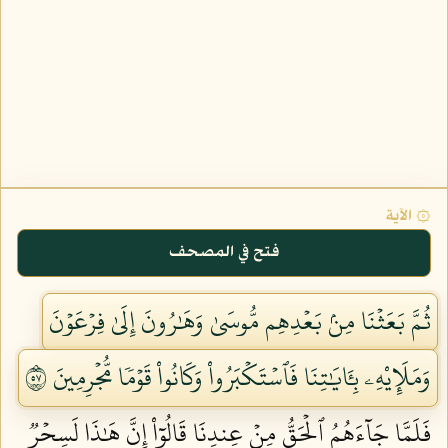
۞ الآية
فتح في المصحف
ثُمَّ بَعَثۡنَا مِنۢ بَعۡدِهِم مُّوسَىٰ وَهَٰرُونَ إِلَىٰ فِرۡعَوۡنَ
وَمَلَإِيْهِۦ بِـَٔايَٰتِنَا فَٱسۡتَكۡبَرُواْ وَكَانُواْ قَوۡمٗا مُّجۡرِمِينَ ٧٥
فَلَمَّا جَآءَهُمُ ٱلۡحَقُّ مِنۡ عِندِنَا قَالُوٓاْ إِنَّ هَٰذَا لَسِحۡرٞ