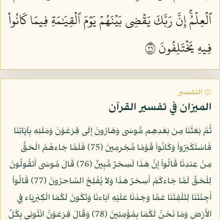
ٱلۡعِلۡمُۚ إِنَّ رَبَّكَ يَقۡضِي بَيۡنَهُمۡ يَوۡمَ ٱلۡقِيَٰمَةِ فِيمَا كَانُواْ
فِيهِ يَخۡتَلِفُونَ ٩٣
۞ التفسير
الميزان في تفسير القرآن
ثُمَّ بَعَثْنَا مِن بَعْدِهِم مُّوسَى وَهَارُونَ إِلَى فِرْعَوْنَ وَمَلَئِهِ بِآيَاتِنَا
فَاسْتَكْبَرُواْ وَكَانُواْ قَوْمًا مُّجْرِمِينَ (75) فَلَمَّا جَاءهُمُ الْحَقُّ
مِنْ عِندِنَا قَالُواْ إِنَّ هَذَا لَسِحْرٌ مُّبِينٌ (76) قَالَ مُوسَى أَتقُولُونَ
لِلْحَقِّ لَمَّا جَاءكُمْ أَسِحْرٌ هَذَا وَلاَ يُفْلِحُ السَّاحِرُونَ (77) قَالُواْ
أَجِئْتَنَا لِتَلْفِتَنَا عَمَّا وَجَدْنَا عَلَيْهِ آبَاءنَا وَتَكُونَ لَكُمَا الْكِبْرِيَاء فِي
الأَرْضِ وَمَا نَحْنُ لَكُمَا بِمُؤْمِنِينَ (78) وَقَالَ فِرْعَوْنُ ائْتُونِي بِكُلِّ