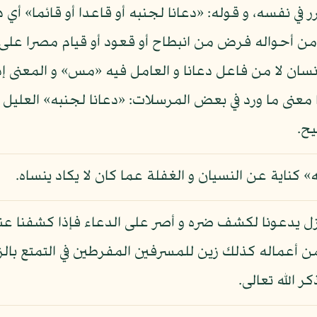
ي نفسه، و قوله: «دعانا لجنبه أو قاعدا أو قائما» أي د
 من أحواله فرض من انبطاح أو قعود أو قيام مصرا على د
لإنسان لا من فاعل دعانا و العامل فيه «مس» و المعنى 
ا معنى ما ورد في بعض المرسلات: «دعانا لجنبه» العليل 
يح.
 كناية عن النسيان و الغفلة عما كان لا يكاد ينساه.
يزل يدعونا لكشف ضره و أصر على الدعاء فإذا كشفنا عن
ن أعماله كذلك زين للمسرفين المفرطين في التمتع بالز
 الله تعالى.