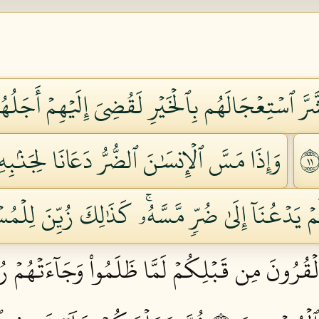
رَّ ٱسۡتِعۡجَالَهُم بِٱلۡخَيۡرِ لَقُضِيَ إِلَيۡهِمۡ أَجَلُهُ
وَإِذَا مَسَّ ٱلۡإِنسَٰنَ ٱلضُّرُّ دَعَانَا لِجَنۢبِهِۦٓ
يَدۡعُنَآ إِلَىٰ ضُرّٖ مَّسَّهُۥۚ كَذَٰلِكَ زُيِّنَ لِلۡمُسۡ
لۡقُرُونَ مِن قَبۡلِكُمۡ لَمَّا ظَلَمُواْ وَجَآءَتۡهُمۡ رُس