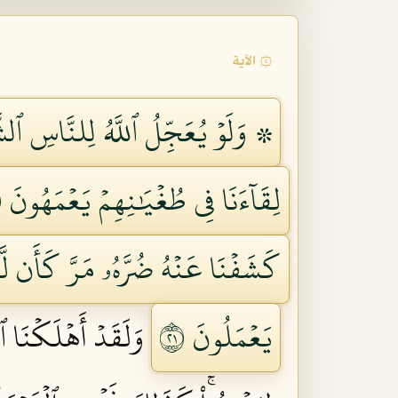
۞ الآية
۞ وَلَوۡ يُعَجِّلُ ٱللَّهُ لِلنَّاسِ ٱلشَّ
لِقَآءَنَا فِي طُغۡيَٰنِهِمۡ يَعۡمَهُونَ ١١
كَشَفۡنَا عَنۡهُ ضُرَّهُۥ مَرَّ كَأَن لَّمۡ 
يَعۡمَلُونَ ١٢
وَلَقَدۡ أَهۡلَكۡنَا ٱ