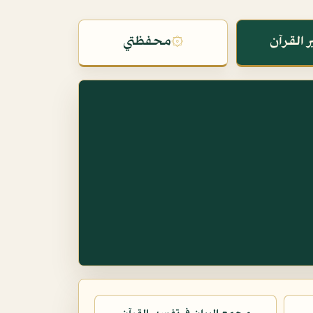
 القرآن
۞
محفظتي