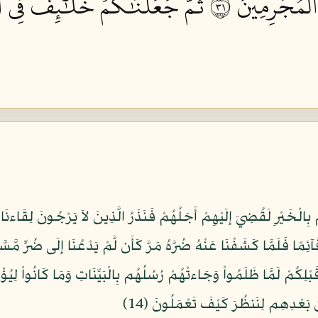
ٱلۡمُجۡرِمِينَ ١٣
ثُمَّ جَعَلۡنَٰكُمۡ خَلَٰٓئِفَ فِي ٱ
آئِمًا فَلَمَّا كَشَفْنَا عَنْهُ ضُرَّهُ مَرَّ كَأَن لَّمْ يَدْعُنَا إِلَى ضُرٍّ مَّسّ
رُونَ مِن قَبْلِكُمْ لَمَّا ظَلَمُواْ وَجَاءتْهُمْ رُسُلُهُم بِالْبَيِّنَاتِ وَمَا كَانُواْ