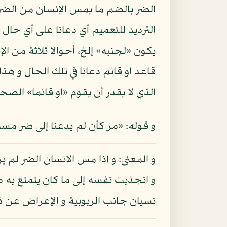
الضر بالضم ما يمس الإنسان من الضرر ف
الترديد للتعميم أي دعانا على أي حال
يكون «لجنبه» إلخ، أحوالا ثلاثة من ا
قاعد أو قائم دعانا في تلك الحال و هذ
الذي لا يقدر أن يقوم «أو قائما» الصح
و قوله: «مر كأن لم يدعنا إلى ضر مسه»
و المعنى: و إذا مس الإنسان الضر لم 
و انجذبت نفسه إلى ما كان يتمتع به م
نسيان جانب الربوبية و الإعراض عن ذكر