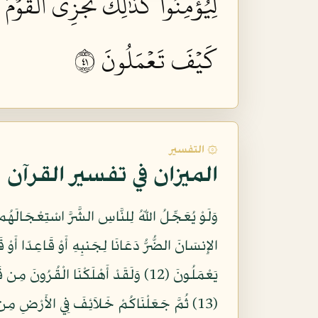
لِيُؤۡمِنُواْۚ كَذَٰلِكَ نَجۡزِي ٱلۡقَوۡمَ 
كَيۡفَ تَعۡمَلُونَ ١٤
۞ التفسير
الميزان في تفسير القرآن
الإِنسَانَ الضُّرُّ دَعَانَا لِجَنبِهِ أَوْ قَاعِدًا أَوْ قَ
يَعْمَلُونَ (12) وَلَقَدْ أَهْلَكْنَا الْقُ
(13) ثُمَّ جَعَلْنَاكُمْ خَلاَئِفَ فِي الأَرْضِ مِن بَعْدِهِم لِنَنظُرَ كَيْفَ تَعْمَلُونَ (14)