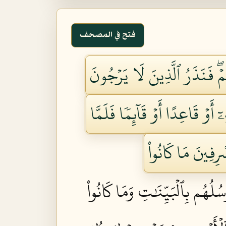
فتح في المصحف
مۡۖ فَنَذَرُ ٱلَّذِينَ لَا يَرۡجُونَ
 أَوۡ قَاعِدًا أَوۡ قَآئِمٗا فَلَمَّا
رِفِينَ مَا كَانُواْ
ُلُهُم بِٱلۡبَيِّنَٰتِ وَمَا كَانُواْ