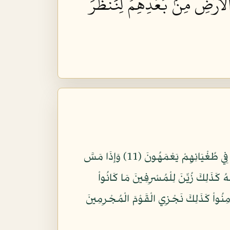
لۡأَرۡضِ مِنۢ بَعۡدِهِمۡ لِنَنظُرَ
وَلَوْ يُعَجِّلُ اللّهُ لِلنَّاسِ الشَّرَّ اسْتِعْجَالَهُم بِالْخَيْرِ لَقُضِيَ إِلَيْهِمْ أَجَلُهُمْ فَنَذَرُ الَّذِينَ لاَ يَرْجُونَ لِقَاءنَا فِي طُغْيَانِهِمْ يَعْمَهُونَ (11) وَإِذَا مَسَّ
َهُ كَذَلِكَ زُيِّنَ لِلْمُسْرِفِينَ مَا كَانُواْ
 لِيُؤْمِنُواْ كَذَلِكَ نَجْزِي الْقَوْمَ الْمُجْرِمِينَ