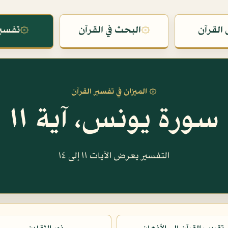
القرآن
۞
البحث في القرآن
۞
تفسير
۞ الميزان في تفسير القرآن
سورة يونس، آية ١١
التفسير يعرض الآيات ١١ إلى ١٤