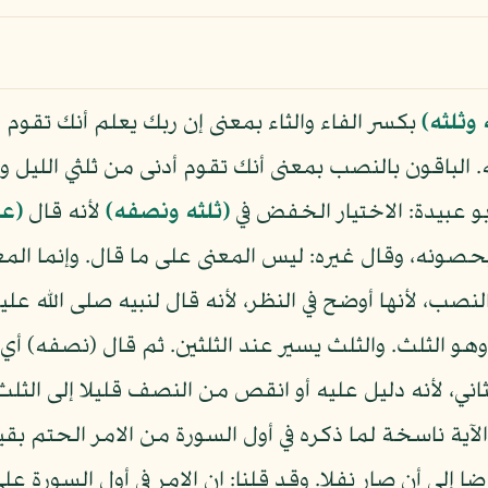
وثلثه)
بكسر الفاء والثاء بمعنى إن ربك يعلم أنك تقوم
. الباقون بالنصب بمعنى أنك تقوم أدنى من ثلثي الليل
بو عبيدة: الاختيار الخفض في
(ثلثه ونصفه)
لأنه قال
(عل
حصونه، وقال غيره: ليس المعنى على ما قال. وإنما المع
لنصب، لأنها أوضح في النظر، لأنه قال لنبيه صلى الله علي
ه، وهو الثلث. والثلث يسير عند الثلثين. ثم قال (نصفه) 
ني، لأنه دليل عليه أو انقص من النصف قليلا إلى الثلث 
آية ناسخة لما ذكره في أول السورة من الامر الحتم بقيام
 إلى أن صار نفلا. وقد قلنا: ان الامر في أول السورة عل