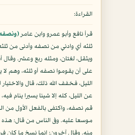
القراءة:
قرأ نافع وأبو عمرو وابن عامر
(ونصفه 
ثلثه أي وادني من نصفه وأدنى من ثلثه
ويثقل، لغتان، ومثله ربع وعشر. وقال أ
على أن يقوموا نصفه أو ثلثه، وهم لا ي
الليل، فخفف الله ذلك، قال والاختيار ا
عن الليل، كله إلا شيئا يسيرا ينام في
قم نصفه، واكتفى بالفعل الأول من الثا
موسعا عليه. وفى الناس من قال: هذه ال
منه. وقال آخرون: إنما نسخ ما كان فرضا