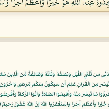
ُوهُ عِندَ ٱللَّهِ هُوَ خَيۡرٗا وَأَعۡظَمَ أَجۡرٗاۚ وَٱسۡتَغۡ
َدْنَى مِن ثُلُثَيِ اللَّيْلِ وَنِصْفَهُ وَثُلُثَهُ وَطَائِفَةٌ مِّنَ الَّذِينَ مَعَكَ
َيَسَّرَ مِنَ الْقُرْآنِ عَلِمَ أَن سَيَكُونُ مِنكُم مَّرْضَى وَآخَرُونَ
ْرَؤُوا مَا تَيَسَّرَ مِنْهُ وَأَقِيمُوا الصَّلَاةَ وَآتُوا الزَّكَاةَ وَأَقْرِضُ
َيْرًا وَأَعْظَمَ أَجْرًا وَاسْتَغْفِرُوا اللَّهَ إِنَّ اللَّهَ غَفُورٌ رَّحِيمٌ﴾