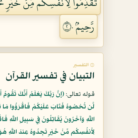
تُقَدِّمُواْ لِأَنفُسِكُم مِّنۡ خَيۡرٖ تَجِد
رَّحِيمُۢ ٢٠
۞ التفسير
التبيان في تفسير القرآن
قوله تعالى:
﴿إِنَّ رَبَّكَ يَعْلَمُ أَنَّكَ تَقُومُ أ
لَّن تُحْصُوهُ فَتَابَ عَلَيْكُمْ فَاقْرَؤُوا مَا ت
اللَّهِ وَآخَرُونَ يُقَاتِلُونَ فِي سَبِيلِ اللَّهِ فَاق
لِأَنفُسِكُم مِّنْ خَيْرٍ تَجِدُوهُ عِندَ اللَّهِ هُوَ خ