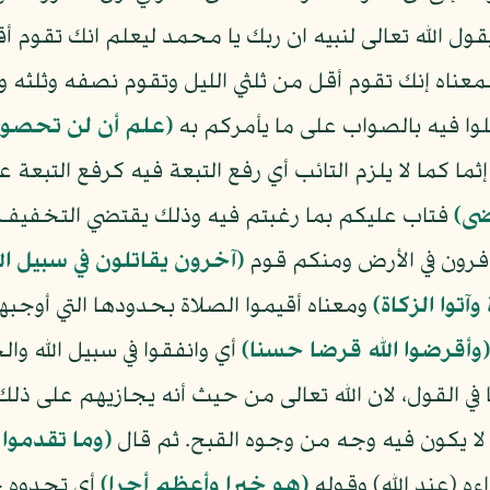
ل الله تعالى لنبيه ان ربك يا محمد ليعلم انك تقوم أ
ناه إنك تقوم أقل من ثلثي الليل وتقوم نصفه وثلثه 
وا فيه بالصواب على ما يأمركم به
(علم أن لن تحصوه
ما كما لا يلزم التائب أي رفع التبعة فيه كرفع التبعة 
ضى)
فتاب عليكم بما رغبتم فيه وذلك يقتضي التخفي
فرون في الأرض ومنكم قوم
(آخرون يقاتلون في سبيل الل
آتوا الزكاة)
ومعناه أقيموا الصلاة بحدودها التي أوجبها
(وأقرضوا الله قرضا حسنا)
أي وانفقوا في سبيل الله وال
في القول، لان الله تعالى من حيث أنه يجازيهم على ذل
لا يكون فيه وجه من وجوه القبح. ثم قال
(وما تقدموا
ه (عند الله) وقوله
(هو خيرا وأعظم أجرا)
أي تجدوه خ