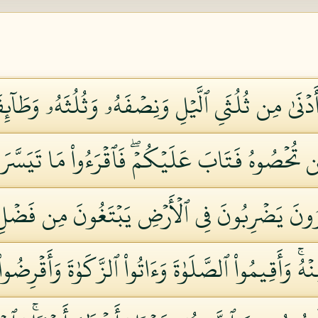
دۡنَىٰ مِن ثُلُثَيِ ٱلَّيۡلِ وَنِصۡفَهُۥ وَثُلُثَهُۥ وَطَآئِفَ
لَّن تُحۡصُوهُ فَتَابَ عَلَيۡكُمۡۖ فَٱقۡرَءُواْ مَا تَيَسَّرَ
َ يَضۡرِبُونَ فِي ٱلۡأَرۡضِ يَبۡتَغُونَ مِن فَضۡلِ ٱلل
نۡهُۚ وَأَقِيمُواْ ٱلصَّلَوٰةَ وَءَاتُواْ ٱلزَّكَوٰةَ وَأَقۡرِضُ