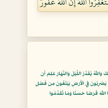
فِرُواْ ٱللَّهَۖ إِنَّ ٱللَّهَ غَفُورٞ
 وَاللَّهُ يُقَدِّرُ اللَّيْلَ وَالنَّهَارَ عَلِمَ أَن
 يَضْرِبُونَ فِي الْأَرْضِ يَبْتَغُونَ مِن فَضْلِ
وا اللَّهَ قَرْضًا حَسَنًا وَمَا تُقَدِّمُوا