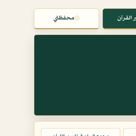
 القرآن
۞
محفظتي