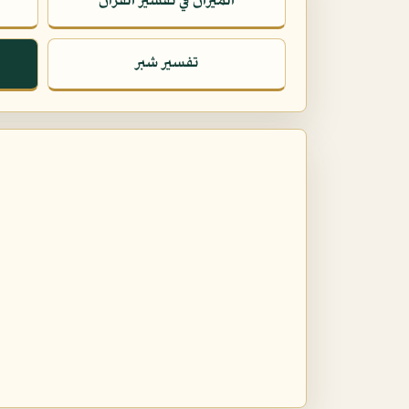
الميزان في تفسير القرآن
تفسير شبر