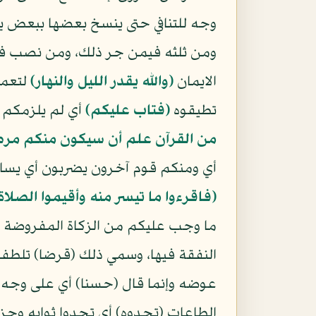
وجه للتنافي حتى ينسخ بعضها ببعض يقو
ومن ثلثه فيمن جر ذلك، ومن نصب فمع
الايمان
(والله يقدر الليل والنهار)
لتعمل
تطيقوه
(فتاب عليكم)
أي لم يلزمكم إث
من القرآن علم أن سيكون منكم مر
أي ومنكم قوم آخرون يضربون أي يسا
(فاقرءوا ما تيسر منه وأقيموا الصلاة و
ما وجب عليكم من الزكاة المفروضة
النفقة فيها، وسمي ذلك (قرضا) تلطفا 
عوضه وإنما قال (حسنا) أي على وجه 
الطاعات (تجدوه) أي تجدوا ثوابه وجزاء