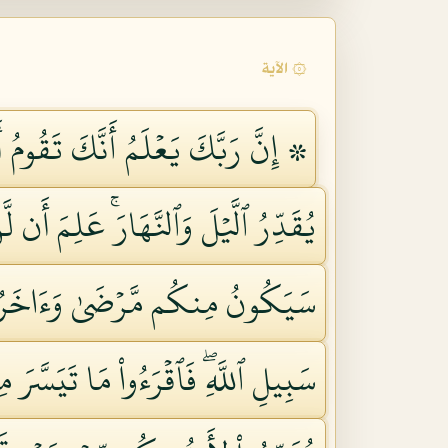
۞ الآية
۞ إِنَّ رَبَّكَ يَعۡلَمُ أَنَّكَ تَقُومُ أَ
يُقَدِّرُ ٱلَّيۡلَ وَٱلنَّهَارَۚ عَلِمَ أَن 
سَيَكُونُ مِنكُم مَّرۡضَىٰ وَءَاخَرُون
سَبِيلِ ٱللَّهِۖ فَٱقۡرَءُواْ مَا تَيَسَّرَ مِ