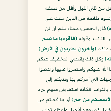
قل من ثلثي الليل وأقل من نصفه
وتقوم طائفة من الذين معك على
)
قال الحسن: معناه علم أن لن
عن التائب. وقوله
(فاقرءوا ما تيسر
ف عنكم
(وآخرون يضربون في الأرض)
ه)
وكل ذلك يقتضي التخفيف عنكم
 الله عليكم واستمروا عليها وأعطوا
جهات التي أمركم بها وندبكم إلى
ك بالثواب، فكأنه استقرض منهم ليرد
 لأنفسكم من خير)
أي ما فعلتم من
يرا لكم، وهو أفضل وأعظم ثوابا،