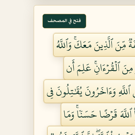
فتح في المصحف
ةٞ مِّنَ ٱلَّذِينَ مَعَكَۚ وَٱللَّهُ
 مِنَ ٱلۡقُرۡءَانِۚ عَلِمَ أَن
َّهِ وَءَاخَرُونَ يُقَٰتِلُونَ فِي
واْ ٱللَّهَ قَرۡضًا حَسَنٗاۚ وَمَا