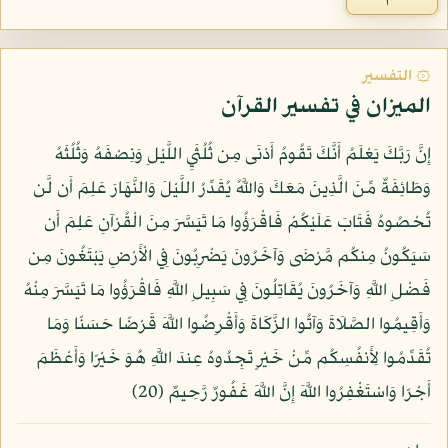
۞ التفسير
الميزان في تفسير القرآن
إِنَّ رَبَّكَ يَعْلَمُ أَنَّكَ تَقُومُ أَدْنَى مِن ثُلُثَيِ اللَّيْلِ وَنِصْفَهُ وَثُلُثَهُ
وَطَائِفَةٌ مِّنَ الَّذِينَ مَعَكَ وَاللَّهُ يُقَدِّرُ اللَّيْلَ وَالنَّهَارَ عَلِمَ أَن لَّن
تُحْصُوهُ فَتَابَ عَلَيْكُمْ فَاقْرَؤُوا مَا تَيَسَّرَ مِنَ الْقُرْآنِ عَلِمَ أَن
سَيَكُونُ مِنكُم مَّرْضَى وَآخَرُونَ يَضْرِبُونَ فِي الْأَرْضِ يَبْتَغُونَ مِن
فَضْلِ اللَّهِ وَآخَرُونَ يُقَاتِلُونَ فِي سَبِيلِ اللَّهِ فَاقْرَؤُوا مَا تَيَسَّرَ مِنْهُ
وَأَقِيمُوا الصَّلَاةَ وَآتُوا الزَّكَاةَ وَأَقْرِضُوا اللَّهَ قَرْضًا حَسَنًا وَمَا
تُقَدِّمُوا لِأَنفُسِكُم مِّنْ خَيْرٍ تَجِدُوهُ عِندَ اللَّهِ هُوَ خَيْرًا وَأَعْظَمَ
أَجْرًا وَاسْتَغْفِرُوا اللَّهَ إِنَّ اللَّهَ غَفُورٌ رَّحِيمٌ (20)