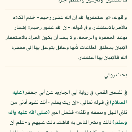
ما تعملون أو تتركون و أعظم أجرا.
و قوله: «و استغفروا الله إن الله غفور رحيم» ختم الكلام
بالأمر بالاستغفار، و في قوله: «إن الله غفور رحيم» إشعار
بوعد المغفرة و الرحمة، و لا يبعد أن يكون المراد بالاستغفار
الإتيان بمطلق الطاعات لأنها وسائل يتوسل بها إلى مغفرة
الله فالإتيان بها استغفار.
بحث روائي
في تفسير القمي، في رواية أبي الجارود عن أبي جعفر
(عليه
السلام)
في قوله تعالى: «إن ربك يعلم - أنك تقوم أدنى من
ثلثي الليل و نصفه و ثلثه» ففعل النبي
(صلى الله عليه وآله
وسلم)
ذلك و بشر الناس به فاشتد ذلك عليهم و «علم أن