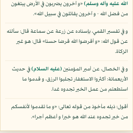
الله عليه وآله وسلم)
«و آخرون يضربون في الأرض يبتغون
من فضل الله - و آخرون يقاتلون في سبيل الله».
و في تفسير القمي، بإسناده عن زرعة عن سماعة قال: سألته
عن قول الله: «و أقرضوا الله قرضا حسنا» قال: هو غير
الزكاة.
و في الخصال، عن أمير المؤمنين
(عليه السلام)
في حديث
الأربعمائة: أكثروا الاستغفار تجلبوا الرزق، و قدموا ما
استطعتم من عمل الخير تجدوه غدا.
أقول: ذيله مأخوذ من قوله تعالى: «و ما تقدموا لأنفسكم
من خير تجدوه عند الله هو خيرا و أعظم أجرا».