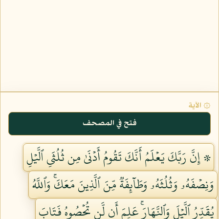
۞ الآية
فتح في المصحف
۞ إِنَّ رَبَّكَ يَعۡلَمُ أَنَّكَ تَقُومُ أَدۡنَىٰ مِن ثُلُثَيِ ٱلَّيۡلِ
وَنِصۡفَهُۥ وَثُلُثَهُۥ وَطَآئِفَةٞ مِّنَ ٱلَّذِينَ مَعَكَۚ وَٱللَّهُ
يُقَدِّرُ ٱلَّيۡلَ وَٱلنَّهَارَۚ عَلِمَ أَن لَّن تُحۡصُوهُ فَتَابَ