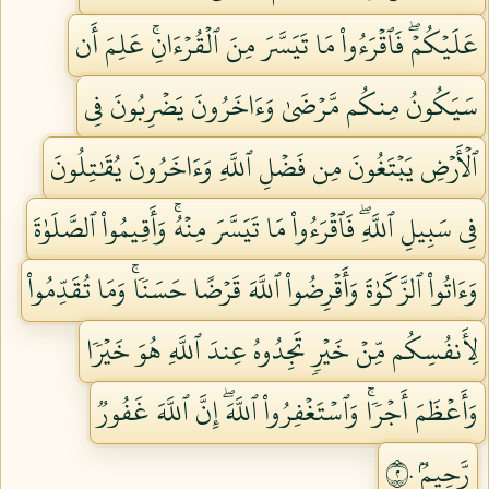
عَلَيۡكُمۡۖ فَٱقۡرَءُواْ مَا تَيَسَّرَ مِنَ ٱلۡقُرۡءَانِۚ عَلِمَ أَن
سَيَكُونُ مِنكُم مَّرۡضَىٰ وَءَاخَرُونَ يَضۡرِبُونَ فِي
ٱلۡأَرۡضِ يَبۡتَغُونَ مِن فَضۡلِ ٱللَّهِ وَءَاخَرُونَ يُقَٰتِلُونَ
فِي سَبِيلِ ٱللَّهِۖ فَٱقۡرَءُواْ مَا تَيَسَّرَ مِنۡهُۚ وَأَقِيمُواْ ٱلصَّلَوٰةَ
وَءَاتُواْ ٱلزَّكَوٰةَ وَأَقۡرِضُواْ ٱللَّهَ قَرۡضًا حَسَنٗاۚ وَمَا تُقَدِّمُواْ
لِأَنفُسِكُم مِّنۡ خَيۡرٖ تَجِدُوهُ عِندَ ٱللَّهِ هُوَ خَيۡرٗا
وَأَعۡظَمَ أَجۡرٗاۚ وَٱسۡتَغۡفِرُواْ ٱللَّهَۖ إِنَّ ٱللَّهَ غَفُورٞ
رَّحِيمُۢ ٢٠