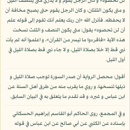
لن تحصوه» و كان الرجل يقوم و لا يدري متى ينتصف الليل
و متى يكون الثلثان، و كان الرجل يقوم حتى يصبح مخافة أن
لا يحفظه. فأنزل الله «إن ربك يعلم أنك تقوم إلى قوله علم
أن لن تحصوه» يقول: متى يكون النصف و الثلث نسخت
هذه الآية «فاقرءوا ما تيسر من القرآن»، و اعلموا أنه لم يأت
نبي قط إلا خلا بصلاة الليل، و لا جاء نبي قط بصلاة الليل في
أول الليل.
أقول: محصل الرواية أن صدر السورة توجب صلاة الليل و
ذيلها تنسخها، و روي ما يقرب منه من طرق أهل السنة عن
ابن عباس و غيره، و قد تقدم ما يتعلق به في البيان السابق.
و في المجمع، روى الحاكم أبو القاسم إبراهيم الحسكاني
بإسناده عن الكلبي عن أبي صالح عن ابن عباس في قوله