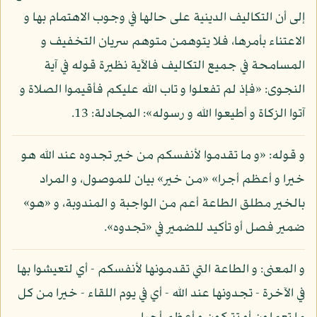
إلى أن التكاليف الدينية على حالها في وجوب الاهتمام بها و
الاعتناء بأمرها، فلا يتوهمن متوهم سريان التخفيف و
المسامحة في جميع التكاليف فالآية نظيرة قوله في آية
النجوى: «فإذ لم تفعلوا و تاب الله عليكم فأقيموا الصلاة و
آتوا الزكاة و أطيعوا الله و رسوله»: المجادلة: 13.
و قوله: «و ما تقدموا لأنفسكم من خير تجدوه عند الله هو
خيرا و أعظم أجرا» «من خير» بيان للموصول، و المراد
بالخير مطلق الطاعة أعم من الواجبة و المندوبة، و «هو»
ضمير فصل أو تأكيد للضمير في «تجدوه».
و المعنى: و الطاعة التي تقدمونها لأنفسكم - أي لتعيشوا بها
في الآخرة - تجدونها عند الله - أي في يوم اللقاء - خيرا من كل