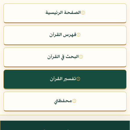
۞
الصفحة الرئيسية
۞
فهرس القرآن
۞
البحث في القرآن
۞
تفسير القرآن
۞
محفظتي