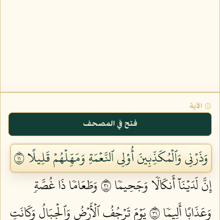
۞ الآية
فتح في المصحف
وَذَرۡنِي وَٱلۡمُكَذِّبِينَ أُوْلِي ٱلنَّعۡمَةِ وَمَهِّلۡهُمۡ قَلِيلًا ١١
إِنَّ لَدَيۡنَآ أَنكَالٗا وَجَحِيمٗا ١٢
وَطَعَامٗا ذَا غُصَّةٖ
وَعَذَابًا أَلِيمٗا ١٣
يَوۡمَ تَرۡجُفُ ٱلۡأَرۡضُ وَٱلۡجِبَالُ وَكَانَتِ