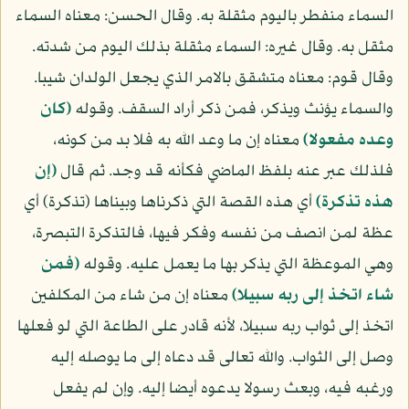
السماء منفطر باليوم مثقلة به. وقال الحسن: معناه السماء
مثقل به. وقال غيره: السماء مثقلة بذلك اليوم من شدته.
وقال قوم: معناه متشقق بالامر الذي يجعل الولدان شيبا.
والسماء يؤنث ويذكر، فمن ذكر أراد السقف. وقوله
(كان
وعده مفعولا)
معناه إن ما وعد الله به فلا بد من كونه،
فلذلك عبر عنه بلفظ الماضي فكأنه قد وجد. ثم قال
(إن
هذه تذكرة)
أي هذه القصة التي ذكرناها وبيناها (تذكرة) أي
عظة لمن انصف من نفسه وفكر فيها، فالتذكرة التبصرة،
وهي الموعظة التي يذكر بها ما يعمل عليه. وقوله
(فمن
شاء اتخذ إلى ربه سبيلا)
معناه إن من شاء من المكلفين
اتخذ إلى ثواب ربه سبيلا، لأنه قادر على الطاعة التي لو فعلها
وصل إلى الثواب. والله تعالى قد دعاه إلى ما يوصله إليه
ورغبه فيه، وبعث رسولا يدعوه أيضا إليه. وإن لم يفعل