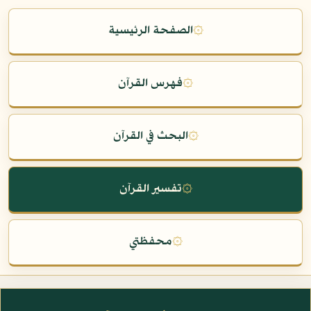
۞
الصفحة الرئيسية
۞
فهرس القرآن
۞
البحث في القرآن
۞
تفسير القرآن
۞
محفظتي