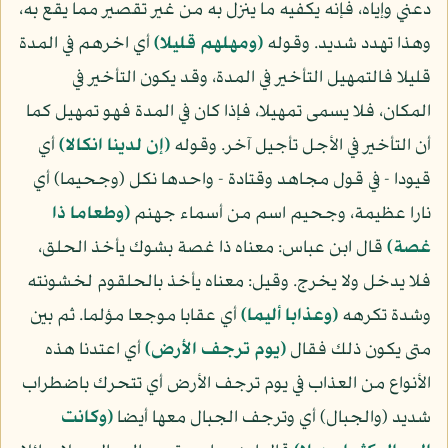
دعني وإياه، فإنه يكفيه ما ينزل به من غير تقصير مما يقع به،
وهذا تهدد شديد. وقوله
(ومهلهم قليلا)
أي اخرهم في المدة
قليلا فالتمهيل التأخير في المدة، وقد يكون التأخير في
المكان، فلا يسمى تمهيلا، فإذا كان في المدة فهو تمهيل كما
أن التأخير في الأجل تأجيل آخر. وقوله
(إن لدينا انكالا)
أي
قيودا - في قول مجاهد وقتادة - واحدها نكل (وجحيما) أي
نارا عظيمة، وجحيم اسم من أسماء جهنم
(وطعاما ذا
غصة)
قال ابن عباس: معناه ذا غصة بشوك يأخذ الحلق،
فلا يدخل ولا يخرج. وقيل: معناه يأخذ بالحلقوم لخشونته
وشدة تكرهه
(وعذابا أليما)
أي عقابا موجعا مؤلما. ثم بين
متى يكون ذلك فقال
(يوم ترجف الأرض)
أي اعتدنا هذه
الأنواع من العذاب في يوم ترجف الأرض أي تتحرك باضطراب
شديد (والجبال) أي وترجف الجبال معها أيضا
(وكانت