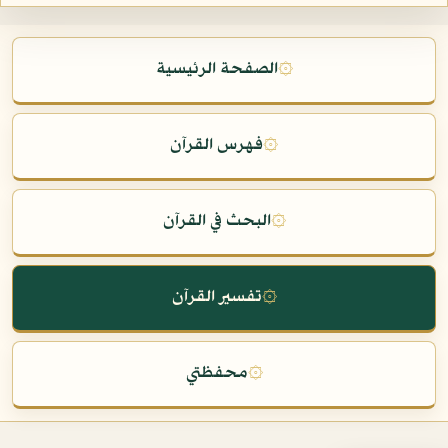
۞
الصفحة الرئيسية
۞
فهرس القرآن
۞
البحث في القرآن
۞
تفسير القرآن
۞
محفظتي