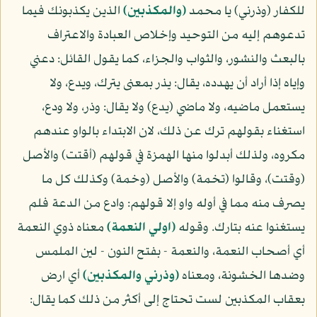
للكفار (وذرني) يا محمد
(والمكذبين)
الذين يكذبونك فيما
تدعوهم إليه من التوحيد وإخلاص العبادة والاعتراف
بالبعث والنشور، والثواب والجزاء، كما يقول القائل: دعني
وإياه إذا أراد أن يهدده، يقال: يذر بمعنى يترك، ويدع، ولا
يستعمل ماضيه، ولا ماضي (يدع) ولا يقال: وذر، ولا ودع،
استغناء بقولهم ترك عن ذلك، لان الابتداء بالواو عندهم
مكروه، ولذلك أبدلوا منها الهمزة في قولهم (أقتت) والأصل
(وقتت)، وقالوا (تخمة) والأصل (وخمة) وكذلك كل ما
يصرف منه مما في أوله واو إلا قولهم: وادع من الدعة فلم
يستغنوا عنه بتارك. وقوله
(اولي النعمة)
معناه ذوي النعمة
أي أصحاب النعمة، والنعمة - بفتح النون - لين الملمس
وضدها الخشونة، ومعناه
(وذرني والمكذبين)
أي ارض
بعقاب المكذبين لست تحتاج إلى أكثر من ذلك كما يقال: