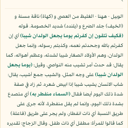
الوبيل - ههنا - الغليظ من العصى و (كهاة) ناقة مسنة و
(الخيف) جلد الضرع و (يلندد) شديد الخصومة. قوله
(فكيف تتقون إن كفرتم يوما يجعل الولدان شيبا)
أي إن
كفرتم بالله وجحدتم نعمه، وكذبتم رسوله، وإنما جعل
الولدان، وهم الأولاد الصغار شيبا لشدته، وعظم أهواله، كما
يقال: قد حدث أمر تشيب منه النواصي. وقيل:
(يوما يجعل
الولدان شيبا)
على وجه المثل، والشيب جمع أشيب، يقال:
شاب الانسان يشيب شيبا إذا ابيض شعره. ثم زاد في صفة
شدة ذلك اليوم أيضا فقال
(السماء منفطر به)
أي متصدع
بشدة ذلك اليوم، وإنما لم يقل منفطرة، لأنه جرى على
طريق النسبة أي ذات انفطار، ولم يجر على طريق (فاعلة)
كما قالوا للمرأة: مطفل أي ذات طفل. وقال الزجاج: تقديره