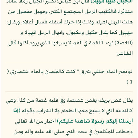
الجبال كثيبا مهيلا)
قال ابن عباس: تصير الجبال رملا سائلا
متناثرا، فالكثيب الرمل المجتمع الكثير، ومهيل مفعول من
هلت الرمل اهيله وذلك إذا حرك أسفله فسال أعلاه، ويقال:
مهيول كما يقال مكيل ومكيول، وانهال الرمل انهيالا و
(الغصة) تردد اللقمة في الفم لا يسيغها الذي يروم أكلها قال
الشاعر:
لو بغير الماء حلقي شرق * كنت كالغصان بالماء اعتصاري (
1 )
يقال غص بريقه يغص غصصا، وفي قلبه غصة من كذا، وهي
كاللدغة التي لا يسيغ معها الطعام ولا الشراب. وقوله
(إنا
أرسلنا إليكم رسولا شاهدا عليكم)
اخبار من الله تعالى
وخطاب للمكلفين في عصر النبي صلى الله عليه وآله ومن