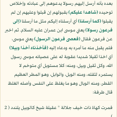
بعده بأنه أرسل إليهم رسولا يدعوهم إلى عبادته وإخلاص
توحيده
(شاهدا عليكم)
بقبولهم إن قبلوا وعليهم إن لم
يقبلوا
(كما أرسلنا)
أي أرسلناه إليكم مثل ما أرسلنا
(إلى
فرعون رسولا)
يعني موسى ابن عمران عليه السلام. ثم اخبر
عن فرعون فقال
(فعصى فرعون الرسول)
يعني موسى،
فلم يقبل منه ما أمره به ودعاه إليه
(فأخذناه أخذا وبيلا)
أي اخذا ثقيلا شديدا عقوبة له على عصيانه موسى رسول
الله، وكل ثقيل وبيل، ومنه: كلا مستوبل أي متوخم لا
يستمرء لثقله، ومنه الوبل، والوابل، وهو المطر العظيم
القطر، ومنه الوبال وهو ما يغلظ على النفس وأصله الغلظ
قال طرفة:
فمرت كهاة ذات خيف جلالة * عقيلة شيخ كالوبيل يلندد ( 2
)