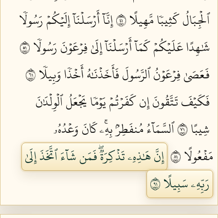
ٱلۡجِبَالُ كَثِيبٗا مَّهِيلًا ١٤
إِنَّآ أَرۡسَلۡنَآ إِلَيۡكُمۡ رَسُولٗا
شَٰهِدًا عَلَيۡكُمۡ كَمَآ أَرۡسَلۡنَآ إِلَىٰ فِرۡعَوۡنَ رَسُولٗا ١٥
فَعَصَىٰ فِرۡعَوۡنُ ٱلرَّسُولَ فَأَخَذۡنَٰهُ أَخۡذٗا وَبِيلٗا ١٦
فَكَيۡفَ تَتَّقُونَ إِن كَفَرۡتُمۡ يَوۡمٗا يَجۡعَلُ ٱلۡوِلۡدَٰنَ
شِيبًا ١٧
ٱلسَّمَآءُ مُنفَطِرُۢ بِهِۦۚ كَانَ وَعۡدُهُۥ
مَفۡعُولًا ١٨
إِنَّ هَٰذِهِۦ تَذۡكِرَةٞۖ فَمَن شَآءَ ٱتَّخَذَ إِلَىٰ
رَبِّهِۦ سَبِيلًا ١٩