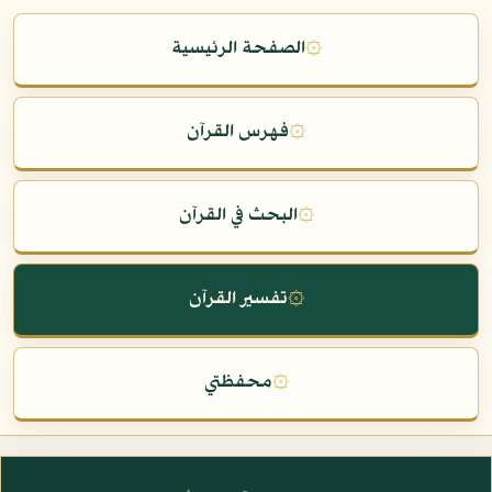
۞
الصفحة الرئيسية
۞
فهرس القرآن
۞
البحث في القرآن
۞
تفسير القرآن
۞
محفظتي