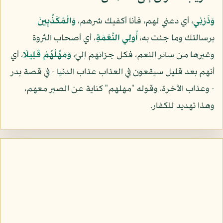
وَذَرْنِي
، أي دعني لهم، فأنا أكفيك شرهم،
وَالْمُكَذِّبِينَ
برسالتك وما جئت به،
أُولِي النَّعْمَةِ
، أي أصحاب الثروة
وغيرها من سائر النعم، فكل جزائهم إليّ،
وَمَهِّلْهُمْ قَلِيلًا
، أي
أنهم بعد قليل سيقعون في العذاب عذاب الدنيا - في قصة بدر
- وعذاب الآخرة، وقوله "مهلهم" كناية عن الصبر معهم،
وهذا تهديد للكفار.