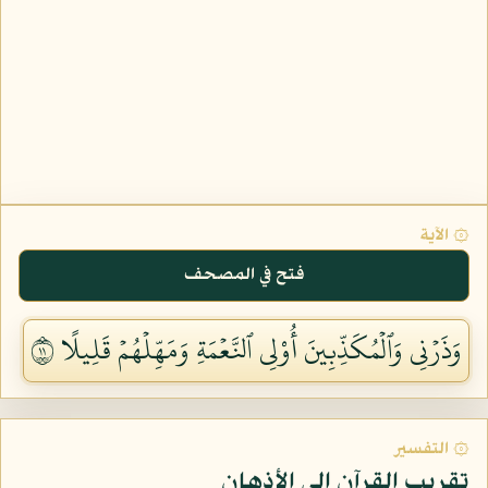
۞ الآية
فتح في المصحف
وَذَرۡنِي وَٱلۡمُكَذِّبِينَ أُوْلِي ٱلنَّعۡمَةِ وَمَهِّلۡهُمۡ قَلِيلًا ١١
۞ التفسير
تقريب القرآن إلى الأذهان