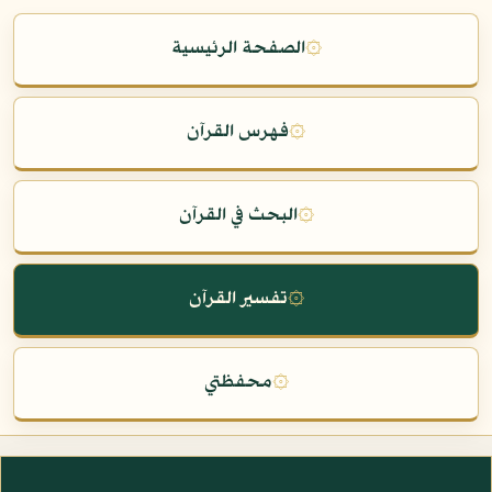
۞
الصفحة الرئيسية
۞
فهرس القرآن
۞
البحث في القرآن
۞
تفسير القرآن
۞
محفظتي