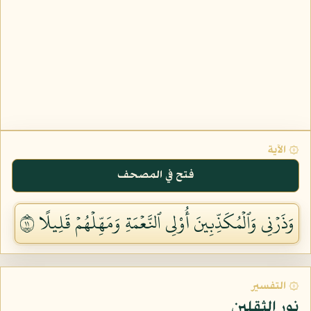
۞ الآية
فتح في المصحف
وَذَرۡنِي وَٱلۡمُكَذِّبِينَ أُوْلِي ٱلنَّعۡمَةِ وَمَهِّلۡهُمۡ قَلِيلًا ١١
۞ التفسير
نور الثقلين