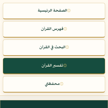
۞
الصفحة الرئيسية
۞
فهرس القرآن
۞
البحث في القرآن
۞
تفسير القرآن
۞
محفظتي