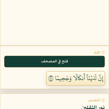
۞ الآية
فتح في المصحف
إِنَّ لَدَيۡنَآ أَنكَالٗا وَجَحِيمٗا ١٢
۞ التفسير
نور الثقلين