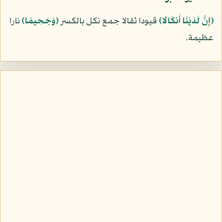
﴿إِنَّ لَدَيْنَا أَنكَالًا﴾
قيودا ثقالا جمع نكل بالكسر
﴿وَجَحِيمًا﴾
نارا
عظيمة.