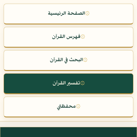
۞
الصفحة الرئيسية
۞
فهرس القرآن
۞
البحث في القرآن
۞
تفسير القرآن
۞
محفظتي