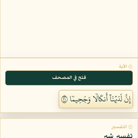
۞ الآية
فتح في المصحف
إِنَّ لَدَيۡنَآ أَنكَالٗا وَجَحِيمٗا ١٢
۞ التفسير
تفسير شبر