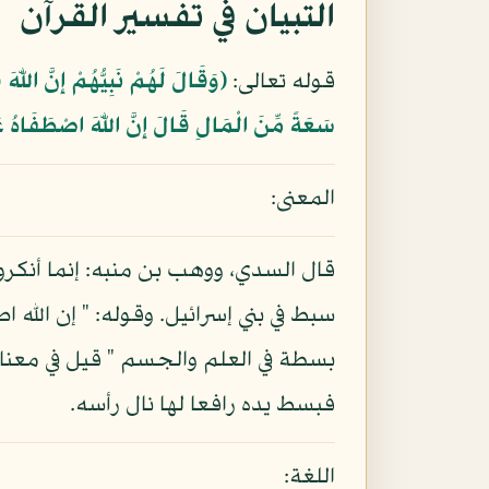
التبيان في تفسير القرآن
قوله تعالى:
﴿وَقَالَ لَهُمْ نَبِيُّهُمْ إِنَّ اللّه
سَعَةً مِّنَ الْمَالِ قَالَ إِنَّ اللّهَ اصْطَفَاهُ ع
المعنى:
قال السدي، ووهب بن منبه: إنما أنكرو
سبط في بني إسرائيل. وقوله: " إن الله 
بسطة في العلم والجسم " قيل في معناه 
فبسط يده رافعا لها نال رأسه.
اللغة: