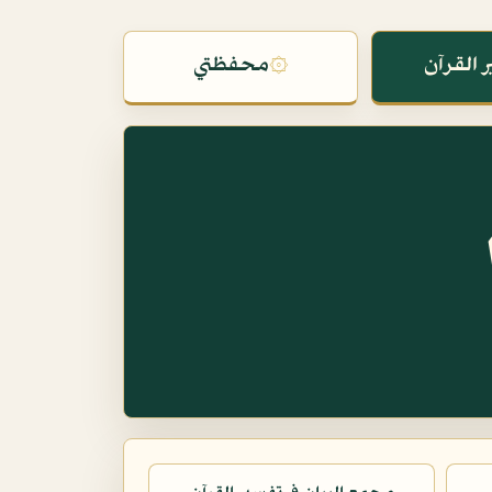
 القرآن
۞
محفظتي