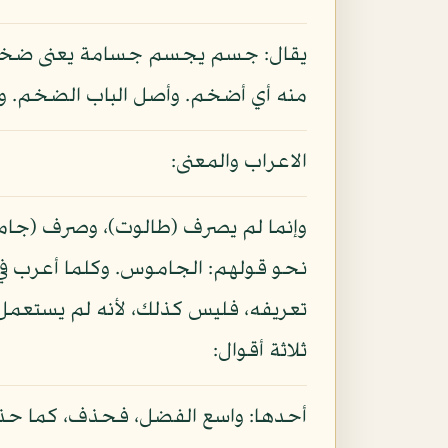
يقال: جسم يجسم جسامة يعنى ضخم
منه أي أضخم. وأصل الباب الضخم. وا
الاعراب والمعنى:
وإنما لم يصرف (طالوت)، وصرف (جاموس)
نحو قولهم: الجاموس. وكلما أعرب في ح
تعريفه، فليس كذلك، لأنه لم يستعمل إ
ثلاثة أقوال:
أحدها: واسع الفضل، فحذف، كما حذف ف