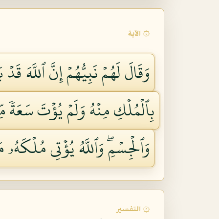
۞ الآية
وَقَالَ لَهُمۡ نَبِيُّهُمۡ إِنَّ ٱللَّهَ قَ
بِٱلۡمُلۡكِ مِنۡهُ وَلَمۡ يُؤۡتَ سَعَةٗ مِّ
وَٱلۡجِسۡمِۖ وَٱللَّهُ يُؤۡتِي مُلۡكَهُۥ مَن
۞ التفسير