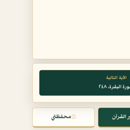
الآية التالية
ة البقرة، ٢٤٨
 القرآن
۞
محفظتي