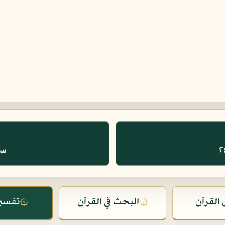
سور
القرآن
۞
البحث في القرآن
۞
تفسير