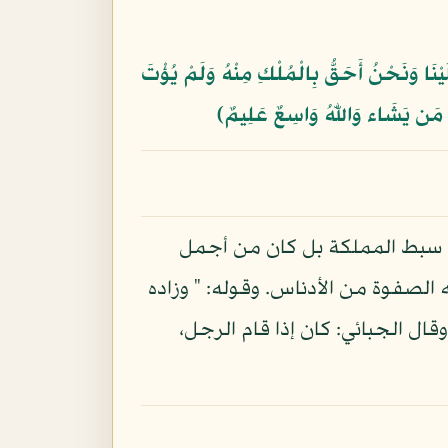
َيْنَا وَنَحْنُ أَحَقُّ بِالْمُلْكِ مِنْهُ وَلَمْ يُؤْتَ
هُ مَن يَشَاء وَاللّهُ وَاسِعٌ عَلِيمٌ﴾
لا سبط المملكة بل كان من أجمل
ه الصفوة من الأدناس. وقوله: " وزاده
ال الجبائي: كان إذا قام الرجل،