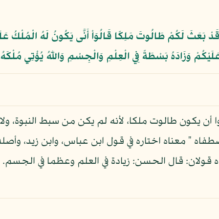
َ قَدْ بَعَثَ لَكُمْ طَالُوتَ مَلِكًا قَالُوَاْ أَنَّى يَكُونُ لَهُ الْمُلْكُ عَل
َلَيْكُمْ وَزَادَهُ بَسْطَةً فِي الْعِلْمِ وَالْجِسْمِ وَاللّهُ يُؤْتِي مُلْكَ
ا أن يكون طالوت ملكا، لأنه لم يكن من سبط النبوة، و
اصطفاه " معناه اختاره في قول ابن عباس، وابن زيد، وأصل
قولان: قال الحسن: زيادة في العلم وعظما في الجسم. وق