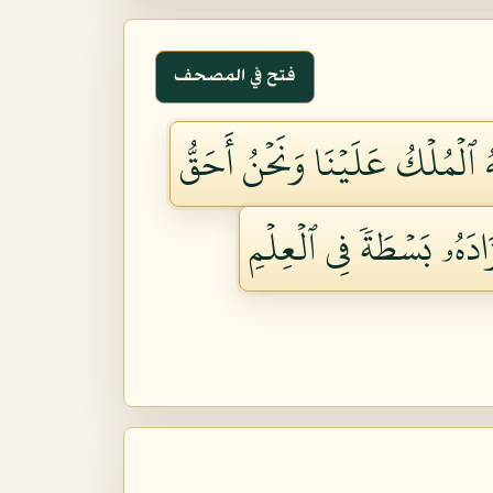
فتح في المصحف
هُ ٱلۡمُلۡكُ عَلَيۡنَا وَنَحۡنُ أَحَقُّ
ادَهُۥ بَسۡطَةٗ فِي ٱلۡعِلۡمِ