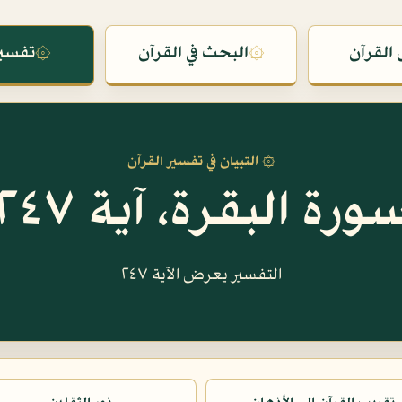
القرآن
۞
البحث في القرآن
۞
تفسير
۞ التبيان في تفسير القرآن
ورة البقرة، آية ٢٤٧
التفسير يعرض الآية ٢٤٧