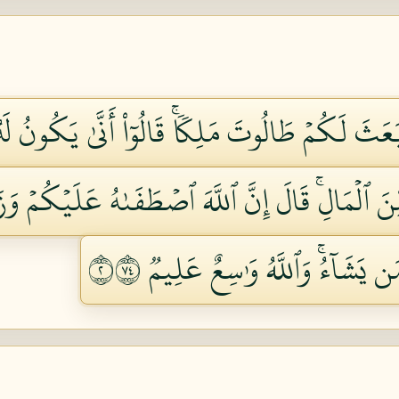
دۡ بَعَثَ لَكُمۡ طَالُوتَ مَلِكٗاۚ قَالُوٓاْ أَنَّىٰ يَكُونُ لَ
نَ ٱلۡمَالِۚ قَالَ إِنَّ ٱللَّهَ ٱصۡطَفَىٰهُ عَلَيۡكُمۡ وَزَ
 يَشَآءُۚ وَٱللَّهُ وَٰسِعٌ عَلِيمٞ ٢٤٧