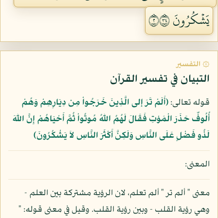
يَشۡكُرُونَ ٢٤٣
۞ التفسير
التبيان في تفسير القرآن
قوله تعالى:
﴿أَلَمْ تَرَ إلى الَّذِينَ خَرَجُواْ مِن دِيَارِهِمْ وَهُمْ
أُلُوفٌ حَذَرَ الْمَوْتِ فَقَالَ لَهُمُ اللّهُ مُوتُواْ ثُمَّ أَحْيَاهُمْ إِنَّ اللّهَ
لَذُو فَضْلٍ عَلَى النَّاسِ وَلَكِنَّ أَكْثَرَ النَّاسِ لاَ يَشْكُرُونَ﴾
المعنى:
معنى " ألم تر " ألم تعلم، لان الرؤية مشتركة بين العلم -
وهي رؤية القلب - وبين رؤية القلب. وقيل في معنى قوله: "