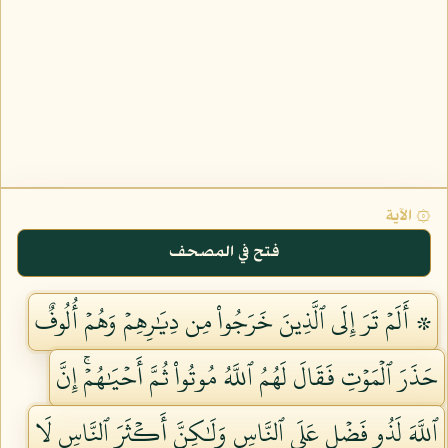
۞ الآية
فتح في المصحف
۞ أَلَمۡ تَرَ إِلَى ٱلَّذِينَ خَرَجُواْ مِن دِيَٰرِهِمۡ وَهُمۡ أُلُوفٌ
حَذَرَ ٱلۡمَوۡتِ فَقَالَ لَهُمُ ٱللَّهُ مُوتُواْ ثُمَّ أَحۡيَٰهُمۡۚ إِنَّ
ٱللَّهَ لَذُو فَضۡلٍ عَلَى ٱلنَّاسِ وَلَٰكِنَّ أَكۡثَرَ ٱلنَّاسِ لَا