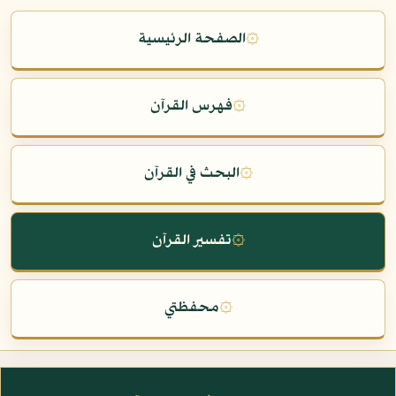
۞
الصفحة الرئيسية
۞
فهرس القرآن
۞
البحث في القرآن
۞
تفسير القرآن
۞
محفظتي