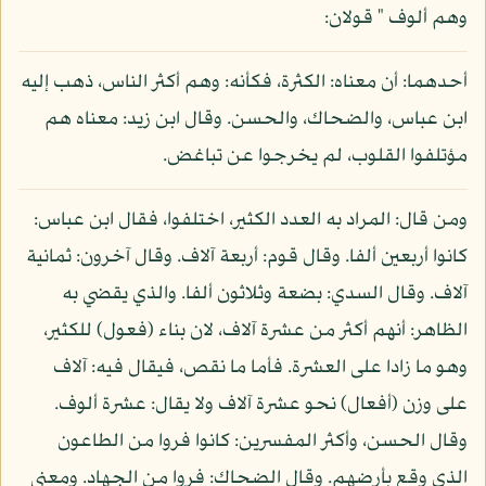
وهم ألوف " قولان:
أحدهما: أن معناه: الكثرة، فكأنه: وهم أكثر الناس، ذهب إليه
ابن عباس، والضحاك، والحسن. وقال ابن زيد: معناه هم
مؤتلفوا القلوب، لم يخرجوا عن تباغض.
ومن قال: المراد به العدد الكثير، اختلفوا، فقال ابن عباس:
كانوا أربعين ألفا. وقال قوم: أربعة آلاف. وقال آخرون: ثمانية
آلاف. وقال السدي: بضعة وثلاثون ألفا. والذي يقضي به
الظاهر: أنهم أكثر من عشرة آلاف، لان بناء (فعول) للكثير،
وهو ما زادا على العشرة. فأما ما نقص، فيقال فيه: آلاف
على وزن (أفعال) نحو عشرة آلاف ولا يقال: عشرة ألوف.
وقال الحسن، وأكثر المفسرين: كانوا فروا من الطاعون
الذي وقع بأرضهم. وقال الضحاك: فروا من الجهاد. ومعنى