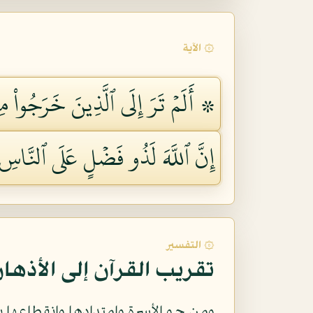
۞ الآية
۞ أَلَمۡ تَرَ إِلَى ٱلَّذِينَ خَرَجُواْ مِ
إِنَّ ٱللَّهَ لَذُو فَضۡلٍ عَلَى ٱلنَّاس
۞ التفسير
تقريب القرآن إلى الأذها
ومن جو الأسرة وإمتدادها وإنقطاعها ين