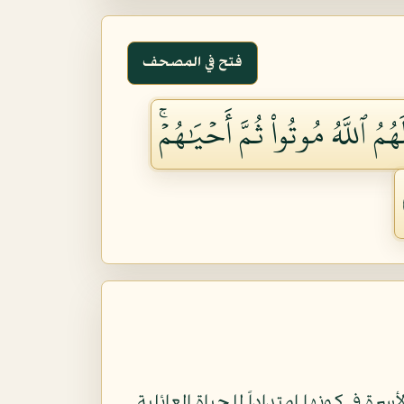
فتح في المصحف
 ٱللَّهُ مُوتُواْ ثُمَّ أَحۡيَٰهُمۡۚ
 في كونها إمتداداً للحياة العائلية