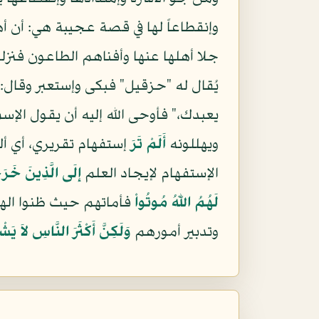
وإنقطاعاً لها في قصة عجيبة هي: أن أ
جلا أهلها عنها وأفناهم الطاعون فنزلوا
يُقال له "حزقيل" فبكى وإستعبر وقال:
يعبدك،" فأوحى الله إليه أن يقول الإ
ويهللونه
أَلَمْ تَرَ
إستفهام تقريري، أي ألم
الإستفهام لإيجاد العلم
إِلَى الَّذِينَ خَر
لَهُمُ اللّهُ مُوتُواْ
فأماتهم حيث ظنوا ال
وتدبير أمورهم
وَلَكِنَّ أَكْثَرَ النَّاسِ لاَ يَ