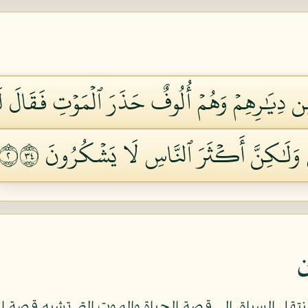
ن دِيَٰرِهِمۡ وَهُمۡ أُلُوفٌ حَذَرَ ٱلۡمَوۡتِ فَقَالَ لَهُمُ
ِ وَلَٰكِنَّ أَكۡثَرَ ٱلنَّاسِ لَا يَشۡكُرُونَ ٢٤٣
ن
تقل السياق الى قصة الحياة والموت التي تشبه قصة الأسرة