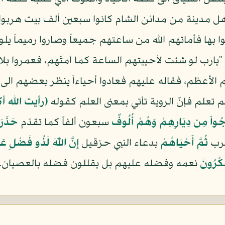
هل مدينة من مدائن الشام كانوا سبعين ألف بيت هربوا
 بها فأماتهم الله من ساعتهم جميعاً وصاروا رميماً يلوح
 "يارب لو شئت لأحييتهم الساعة كما أمتّهم، فعمروا ب
سم الأعظم، فقاله عليهم فعادوا أحياءاً ينظر بعضهم ال
 تعلم فإنّ الروية تأتي بمعنى العلم كقوله
(رأيت الله 
َجُواْ مِن دِيَارِهِمْ وَهُمْ أُلُوفٌ
سبعون ألفاً كما تقدّم
حَذَرَ
هرب
ثُمَّ أَحْيَاهُمْ
بدعاء النبي حزقيل
إِنَّ اللّهَ لَذُو فَضْلٍ ع
شْكُرُونَ
نعمه وفضله عليهم بل يقللون فضله بالعصيان.