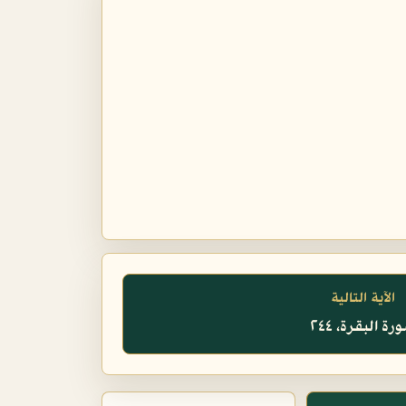
الآية التالية
رة البقرة، ٢٤٤