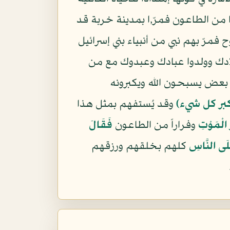
 من الطاعون فمرّ,ا بمدينة خربة قد
 فمرّ بهم نبي من أنبياء بني إسرائيل
لادك وولدوا عبادك وعبدوك مع من
ى بعض يسبحون الله ويكبرونه
أكبر كل شيء)
وقد يُستفهم بمثل هذا
 الْمَوْتِ
وفراراً من الطاعون
فَقَالَ
َلَى النَّاسِ
كلهم بخلقهم ورزقهم