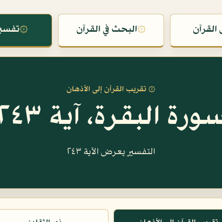
القرآن
۞
البحث في القرآن
۞
تفسير
۞ تقريب القرآن إلى الأذهان
ورة البقرة، آية ٢٤٣
التفسير يعرض الآية ٢٤٣