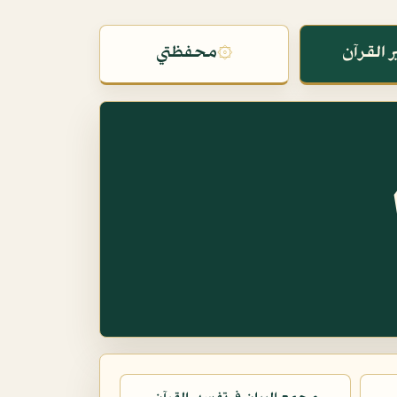
 القرآن
۞
محفظتي