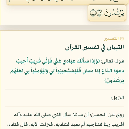
يَرۡشُدُونَ ١٨٦
۞ التفسير
التبيان في تفسير القرآن
قوله تعالى:
﴿وَإِذَا سَأَلَكَ عِبَادِي عَنِّي فَإِنِّي قَرِيبٌ أُجِيبُ
دَعْوَةَ الدَّاعِ إِذَا دَعَانِ فَلْيَسْتَجِيبُواْ لِي وَلْيُؤْمِنُواْ بِي لَعَلَّهُمْ
يَرْشُدُونَ﴾
النزول:
روي عن الحسن: أن سائلا سأل النبي صلى الله عليه وآله
أقريب ربنا فتناجيه أم بعيد فتناديه، فنزلت الآية. قال قتادة: