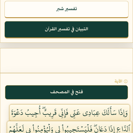
تفسير شبر
التبيان في تفسير القرآن
۞ الآية
فتح في المصحف
وَإِذَا سَأَلَكَ عِبَادِي عَنِّي فَإِنِّي قَرِيبٌۖ أُجِيبُ دَعۡوَةَ
ٱلدَّاعِ إِذَا دَعَانِۖ فَلۡيَسۡتَجِيبُواْ لِي وَلۡيُؤۡمِنُواْ بِي لَعَلَّهُمۡ