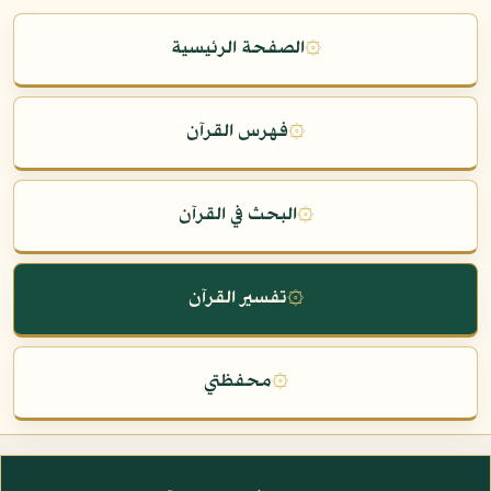
۞
الصفحة الرئيسية
۞
فهرس القرآن
۞
البحث في القرآن
۞
تفسير القرآن
۞
محفظتي