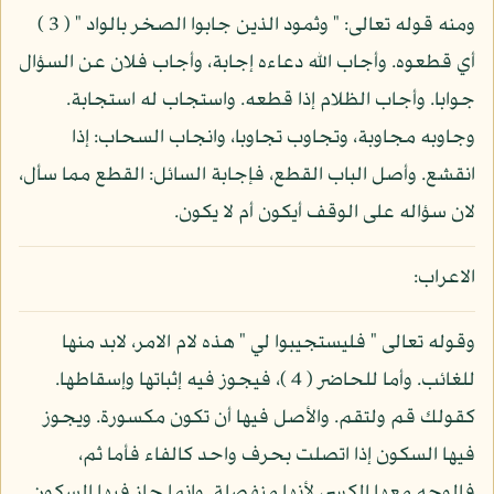
ومنه قوله تعالى: " وثمود الذين جابوا الصخر بالواد " ( 3 )
أي قطعوه. وأجاب الله دعاءه إجابة، وأجاب فلان عن السؤال
جوابا. وأجاب الظلام إذا قطعه. واستجاب له استجابة.
وجاوبه مجاوبة، وتجاوب تجاوبا، وانجاب السحاب: إذا
انقشع. وأصل الباب القطع، فإجابة السائل: القطع مما سأل،
لان سؤاله على الوقف أيكون أم لا يكون.
الاعراب:
وقوله تعالى " فليستجيبوا لي " هذه لام الامر، لابد منها
للغائب. وأما للحاضر ( 4 )، فيجوز فيه إثباتها وإسقاطها.
كقولك قم ولتقم. والأصل فيها أن تكون مكسورة. ويجوز
فيها السكون إذا اتصلت بحرف واحد كالفاء فأما ثم،
فالوجه معها الكسر، لأنها منفصلة. وإنما جاز فيها السكون