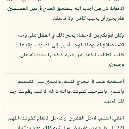
إلا ثوابا، لان من أجابه الله، يستحق المدح في دين المسلمين،
فلا يجوز أن يجيب كافرا، ولا فاسقا.
وكان أبو بكر بن الاخشاد يخبر ذلك في العقل على وجه
الاستصلاح له. وهذا الوجه أقرب إلى الصواب. والدعاء:
طلب الطالب للفعل من غيره. ويكون الدعاء لله على
وجهين:
أحدهما: طلب في مخرج اللفظ، والمعنى على التعظيم
والمدح، والتوحيد: كقولك: يا الله لا إله إلا أنت، وقولك: ربنا
لك الحمد.
الثاني: الطلب لأجل الغفران أو عاجل الانعام كقولك: اللهم
اغفر لي وارحمني، وارزقني، وما أشبه ذلك. وقوله: " فاني