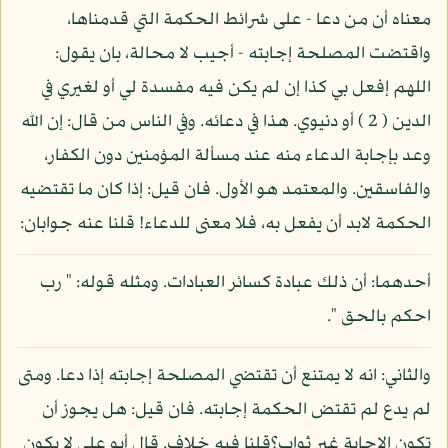
معناه أن من دعا - على شرائط الحكمة التي قدمناها،
واقتضت المصلحة إجابته - أجيب لا محالة، بان يقول:
اللهم إفعل بي كذا إن لم يكن فيه مفسدة لي أو لغيري في
الدين ( 2 ) أو دنيوي. هذا في دعائه. وفي الناس من قال: إن الله
وعد بإجابة الدعاء منه عند مسألة المؤمنين دون الكفار،
والفاسقين. والمعتمد هو الأول. فان قيل: إذا كان ما تقتضيه
الحكمة لابد أن يفعل به، فلا معنى للدعاء! قلنا عنه جوابان:
أحدهما: أن ذلك عبادة كسائر العبادات. ومثله قوله: " رب
احكم بالحق ".
والثاني: انه لا يمتنع أن تقتضي المصلحة إجابته إذا دعا. ومتى
لم يدع لم تقتض الحكمة إجابته. فان قيل: هل يجوز أن
تكون الإجابة غير ثواب؟قلنا فيه خلاف. قال أبو علي لا يكون