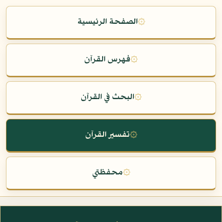
۞
الصفحة الرئيسية
۞
فهرس القرآن
۞
البحث في القرآن
۞
تفسير القرآن
۞
محفظتي