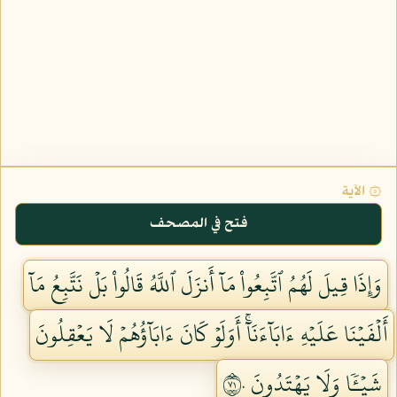
۞ الآية
فتح في المصحف
وَإِذَا قِيلَ لَهُمُ ٱتَّبِعُواْ مَآ أَنزَلَ ٱللَّهُ قَالُواْ بَلۡ نَتَّبِعُ مَآ
أَلۡفَيۡنَا عَلَيۡهِ ءَابَآءَنَآۚ أَوَلَوۡ كَانَ ءَابَآؤُهُمۡ لَا يَعۡقِلُونَ
شَيۡـٔٗا وَلَا يَهۡتَدُونَ ١٧٠