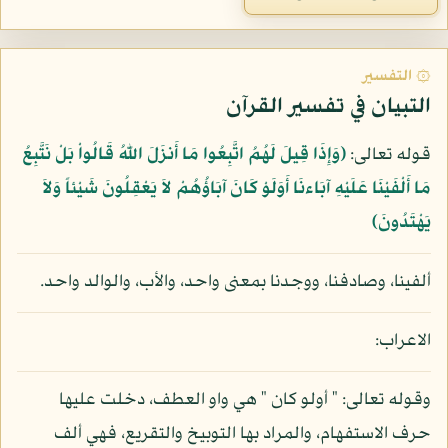
۞ التفسير
التبيان في تفسير القرآن
قوله تعالى:
﴿وَإِذَا قِيلَ لَهُمُ اتَّبِعُوا مَا أَنزَلَ اللّهُ قَالُواْ بَلْ نَتَّبِعُ
مَا أَلْفَيْنَا عَلَيْهِ آبَاءنَا أَوَلَوْ كَانَ آبَاؤُهُمْ لاَ يَعْقِلُونَ شَيْئاً وَلاَ
يَهْتَدُونَ﴾
ألفينا، وصادفنا، ووجدنا بمعنى واحد، والأب، والوالد واحد.
الاعراب:
وقوله تعالى: " أولو كان " هي واو العطف، دخلت عليها
حرف الاستفهام، والمراد بها التوبيخ والتقريع، فهي ألف