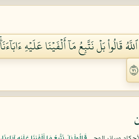
لَّهُ قَالُواْ بَلۡ نَتَّبِعُ مَآ أَلۡفَيۡنَا عَلَيۡهِ ءَابَآءَنَآ
ن
أحكام وسائر الوحي
قَالُواْ بَلْ نَتَّبِعُ مَا أَلْفَيْنَا عَلَيْهِ آبَاءنَا
،