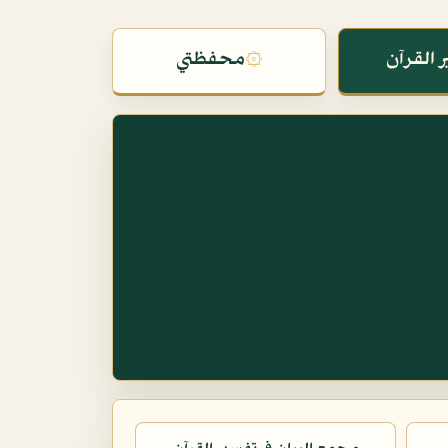
 القرآن
۞
محفظتي