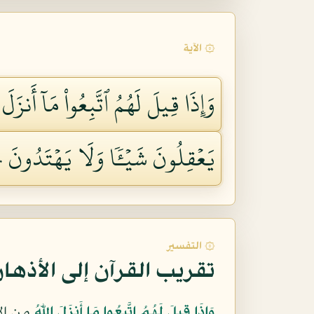
۞ الآية
وَإِذَا قِيلَ لَهُمُ ٱتَّبِعُواْ مَآ أَنزَلَ ٱل
يَعۡقِلُونَ شَيۡـٔٗا وَلَا يَهۡتَدُونَ ١٧٠
۞ التفسير
تقريب القرآن إلى الأذها
وَإِذَا قِيلَ لَهُمُ اتَّبِعُوا مَا أَنزَلَ اللّهُ
من ال