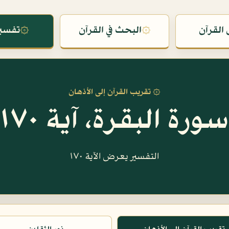
القرآن
۞
البحث في القرآن
۞
تفسير
۞ تقريب القرآن إلى الأذهان
سورة البقرة، آية ١٧٠
التفسير يعرض الآية ١٧٠