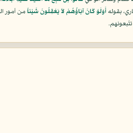
اري، بقوله
أَوَلَوْ كَانَ آبَاؤُهُمْ لاَ يَعْقِلُونَ شَيْئاً
من أمور الد
تّبعونهم.