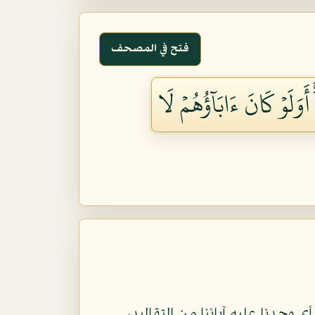
فتح في المصحف
ۚ أَوَلَوۡ كَانَ ءَابَآؤُهُمۡ لَا
 أي وجدنا عليه آبائنا من التقاليد،