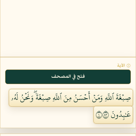
۞ الآية
فتح في المصحف
صِبۡغَةَ ٱللَّهِ وَمَنۡ أَحۡسَنُ مِنَ ٱللَّهِ صِبۡغَةٗۖ وَنَحۡنُ لَهُۥ
عَٰبِدُونَ ١٣٨