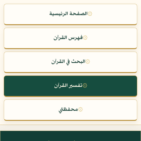
۞
الصفحة الرئيسية
۞
فهرس القرآن
۞
البحث في القرآن
۞
تفسير القرآن
۞
محفظتي