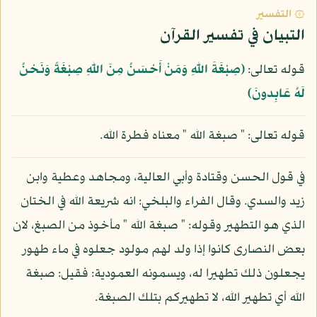
۞ التفسير
التبيان في تفسير القرآن
قوله تعالى:
﴿صِبْغَةَ اللّهِ وَمَنْ أَحْسَنُ مِنَ اللّهِ صِبْغَةً وَنَحْنُ
لَهُ عَابِدونَ﴾
قوله تعالى: " صبغة الله " معناه فطرة الله.
في قول الحسن وقتادة وأبي العالية، ومجاهد وعطية وابن
زيد والسدي. وقال الفراء والبلخي: انه شريعة الله في الختان
الذي هو التطهير وقوله: " صبغة الله " مأخوذ من الصبغ، لان
بعض النصارى كانوا إذا ولد لهم مولود جعلوه في ماء طهور
يجعلون ذلك تطهيرا له، ويسمونه العمودية: فقيل: صبغة
الله أي تطهير الله، لا تطهيركم بتلك الصبغة.