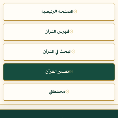
۞
الصفحة الرئيسية
۞
فهرس القرآن
۞
البحث في القرآن
۞
تفسير القرآن
۞
محفظتي