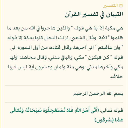
۞ التفسير
التبيان في تفسير القرآن
هي مكية إلا آية هي قوله " والذين هاجروا في الله من بعد ما
ظلموا " الآية. وقال الشعبي: نزلت النحل كلها بمكة إلا قوله
" وان عاقبتم " إلى آخرها. وقال قتادة: من أول السورة إلى
قوله " كن فيكون " مكي، والباقي مدني. وقال مجاهد: أولها
مكي وآخرها مدني، وهي مئة وثمان وعشرون آية ليس فيها
خلاف.
بسم الله الرحمن الرحيم
قوله تعالى:
﴿أَتَى أَمْرُ اللّهِ فَلاَ تَسْتَعْجِلُوهُ سُبْحَانَهُ وَتَعَالَى
عَمَّا يُشْرِكُونَ﴾