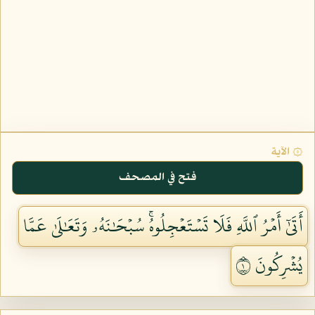
۞ الآية
فتح في المصحف
أَتَىٰٓ أَمۡرُ ٱللَّهِ فَلَا تَسۡتَعۡجِلُوهُۚ سُبۡحَٰنَهُۥ وَتَعَٰلَىٰ عَمَّا
يُشۡرِكُونَ ١