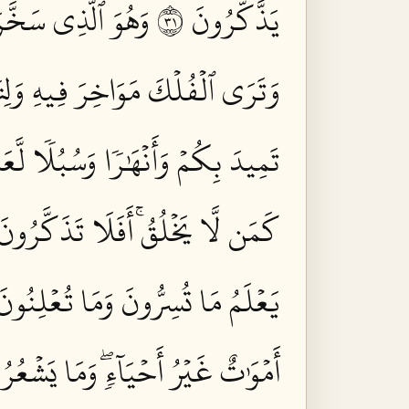
يَذَّكَّرُونَ ١٣
وَهُوَ ٱلَّذِي سَخَّرَ
وَتَرَى ٱلۡفُلۡكَ مَوَاخِرَ فِيهِ وَلِتَ
تَمِيدَ بِكُمۡ وَأَنۡهَٰرٗا وَسُبُلٗا لَّعَل
كَمَن لَّا يَخۡلُقُۚ أَفَلَا تَذَكَّرُونَ ٧
يَعۡلَمُ مَا تُسِرُّونَ وَمَا تُعۡلِنُونَ ٩
أَمۡوَٰتٌ غَيۡرُ أَحۡيَآءٖۖ وَمَا يَشۡعُرُو