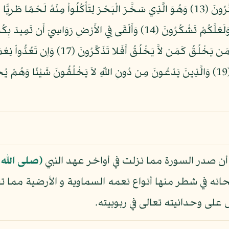
مُخْتَلِفًا أَلْوَانُهُ إِنَّ فِي ذَلِكَ لآيَةً لِّقَوْمٍ يَذَّكَّرُونَ (13) وَهُوَ الَّذِي سَخَّرَ الْبَحْرَ لِتَ
وَعَلامَاتٍ وَبِالنَّجْمِ هُمْ يَهْتَدُونَ (16) أَفَم
 أن صدر السورة مما نزلت في أواخر عهد النبي
(صلى الله 
انه في شطر منها أنواع نعمه السماوية و الأرضية مما تقو
على وحدانيته تعالى في ربوبيته.