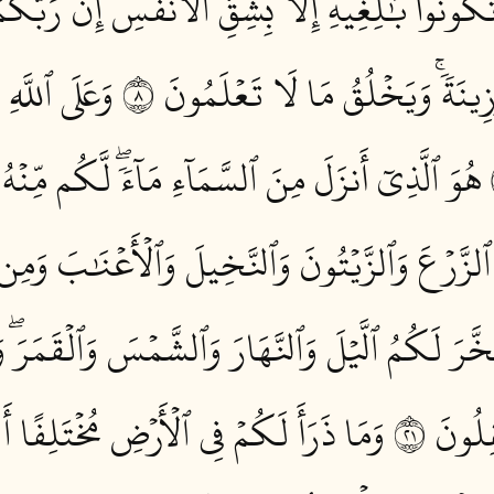
 تَكُونُواْ بَٰلِغِيهِ إِلَّا بِشِقِّ ٱلۡأَنفُسِۚ إِنَّ رَبَّكُ
َزِينَةٗۚ وَيَخۡلُقُ مَا لَا تَعۡلَمُونَ ٨
وَعَلَى ٱللَّهِ
هُوَ ٱلَّذِيٓ أَنزَلَ مِنَ ٱلسَّمَآءِ مَآءٗۖ لَّكُم مِّن
زَّرۡعَ وَٱلزَّيۡتُونَ وَٱلنَّخِيلَ وَٱلۡأَعۡنَٰبَ وَمِن كُ
َّرَ لَكُمُ ٱلَّيۡلَ وَٱلنَّهَارَ وَٱلشَّمۡسَ وَٱلۡقَمَرَۖ وَ
لُونَ ١٢
وَمَا ذَرَأَ لَكُمۡ فِي ٱلۡأَرۡضِ مُخۡتَلِفًا أَلۡوَ