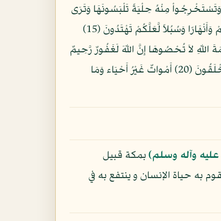
أْكُلُواْ مِنْهُ لَحْمًا طَرِيًّا وَتَسْتَخْرِجُواْ مِنْهُ حِلْيَةً تَلْبَسُونَهَا وَتَرَى
الْفُلْكَ مَوَاخِرَ فِيهِ وَلِتَبْتَغُواْ مِن فَضْلِهِ وَلَعَلَّكُمْ تَشْكُرُونَ (14) وَأَلْقَى فِي الأَرْضِ رَوَاسِيَ أَن تَمِيدَ بِكُمْ وَأَنْهَارًا وَسُبُلاً لَّعَلَّكُمْ تَهْتَدُونَ (15)
َن يَخْلُقُ كَمَن لاَّ يَخْلُقُ أَفَلا تَذَكَّرُونَ (17) وَإِن تَعُدُّواْ نِعْمَةَ اللّهِ لاَ تُحْصُوهَا إِنَّ اللّهَ لَغَفُورٌ رَّحِيمٌ
(18) وَاللّهُ يَعْلَمُ مَا تُسِرُّونَ وَمَا تُعْلِنُونَ (19) وَالَّذِينَ يَدْعُونَ مِن دُونِ اللّهِ لاَ يَخْلُقُونَ شَيْئًا وَهُمْ يُخْلَقُونَ (20) أَمْواتٌ غَيْرُ أَحْيَاء وَمَا
عليه وآله وسلم)
بمكة قبيل
م به حياة الإنسان و ينتفع به في