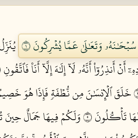
هُۚ سُبۡحَٰنَهُۥ وَتَعَٰلَىٰ عَمَّا يُشۡرِكُونَ ١
يُنَزِّل
أَنۡ أَنذِرُوٓاْ أَنَّهُۥ لَآ إِلَٰهَ إِلَّآ أَنَا۠ فَٱتَّقُونِ ٢
خَلَقَ ٱلۡإِنسَٰنَ مِن نُّطۡفَةٖ فَإِذَا هُوَ خَصِيمٞ 
ۡهَا تَأۡكُلُونَ ٥
وَلَكُمۡ فِيهَا جَمَالٌ حِينَ ت