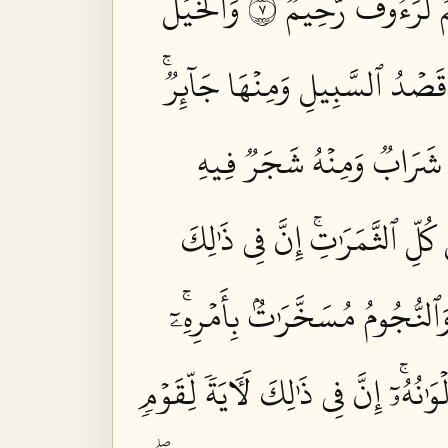
مۡ لَرَءُوفٞ رَّحِيمٞ ٧
وَٱلۡخَيۡلَ
 قَصۡدُ ٱلسَّبِيلِ وَمِنۡهَا جَآئِرٞۚ
ۡهُ شَرَابٞ وَمِنۡهُ شَجَرٞ فِيهِ
لِّ ٱلثَّمَرَٰتِۚ إِنَّ فِي ذَٰلِكَ
ٱلنُّجُومُ مُسَخَّرَٰتُۢ بِأَمۡرِهِۦٓۚ
ٰنُهُۥٓۚ إِنَّ فِي ذَٰلِكَ لَأٓيَةٗ لِّقَوۡمٖ