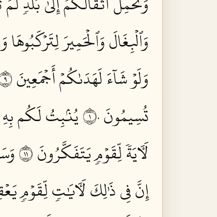
وَتَحۡمِلُ أَثۡقَالَكُمۡ إِلَىٰ بَلَدٖ لَّمۡ
وَٱلۡبِغَالَ وَٱلۡحَمِيرَ لِتَرۡكَبُوهَا و
وَلَوۡ شَآءَ لَهَدَىٰكُمۡ أَجۡمَعِينَ ٩
تُسِيمُونَ ١٠
يُنۢبِتُ لَكُم بِهِ ٱل
لَأٓيَةٗ لِّقَوۡمٖ يَتَفَكَّرُونَ ١١
وَسَخ
إِنَّ فِي ذَٰلِكَ لَأٓيَٰتٖ لِّقَوۡمٖ يَعۡقِ