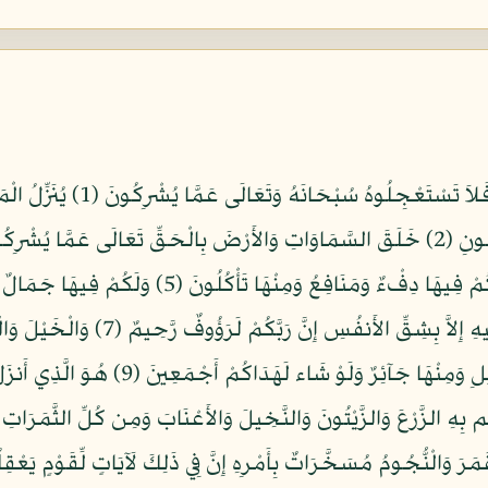
بِسْمِ اللّهِ الرَّحْمنِ الرَّحِيمِ أَ
وَتَحْمِلُ أَثْقَالَكُمْ إِلَى بَلَدٍ لَّمْ تَكُو
مَا لاَ تَعْلَمُونَ (8) وَعَلَى اللّهِ قَصْدُ السَّبِ