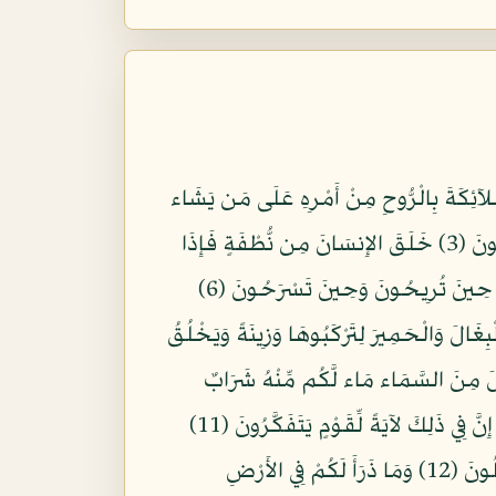
تَى أَمْرُ اللّهِ فَلاَ تَسْتَعْجِلُوهُ سُبْحَانَهُ وَتَعَالَى عَمَّا يُشْرِكُونَ (1) يُنَزِّلُ الْمَلآئِكَةَ بِالْرُّوحِ مِنْ أَمْرِهِ عَلَى مَن يَشَاء
مِنْ عِبَادِهِ أَنْ أَنذِرُواْ أَنَّهُ لاَ إِلَهَ إِلاَّ أَنَاْ فَاتَّقُونِ (2) خَلَقَ السَّمَاوَاتِ وَالأَرْضَ بِالْحَقِّ تَعَالَى عَمَّا يُشْرِكُونَ (3) خَلَقَ الإِنسَانَ مِن نُّطْفَةٍ فَإِذَا
هُوَ خَصِيمٌ مُّبِينٌ (4) وَالأَنْعَامَ خَلَقَهَا لَكُمْ فِيهَا دِفْءٌ وَمَنَافِعُ وَمِنْهَا تَأْكُلُونَ (5) وَلَكُمْ فِيهَا جَمَالٌ حِينَ تُرِيحُونَ وَحِينَ تَسْرَحُونَ (6)
نُواْ بَالِغِيهِ إِلاَّ بِشِقِّ الأَنفُسِ إِنَّ رَبَّكُمْ لَرَؤُوفٌ رَّحِيمٌ (7) وَالْخَيْلَ وَالْبِغَالَ وَالْحَمِيرَ لِتَرْكَبُوهَا وَزِينَةً وَيَخْلُقُ
يلِ وَمِنْهَا جَآئِرٌ وَلَوْ شَاء لَهَدَاكُمْ أَجْمَعِينَ (9) هُوَ الَّذِي أَنزَلَ مِنَ السَّمَاء مَاء لَّكُم مِّنْهُ شَرَابٌ
وَمِنْهُ شَجَرٌ فِيهِ تُسِيمُونَ (10) يُنبِتُ لَكُم بِهِ الزَّرْعَ وَالزَّيْتُونَ وَالنَّخِيلَ وَالأَعْنَابَ وَمِن كُلِّ الثَّمَرَاتِ إِنَّ فِي ذَلِكَ لآيَةً لِّقَوْمٍ يَتَفَكَّرُونَ (11)
وَسَخَّرَ لَكُمُ اللَّيْلَ وَالْنَّهَارَ وَالشَّمْسَ وَالْقَمَرَ وَالْنُّجُومُ مُسَخَّرَاتٌ بِأَمْرِهِ إِنَّ فِي ذَلِكَ لَآيَاتٍ لِّقَوْمٍ يَعْقِلُونَ (12) وَمَا ذَرَأَ لَكُمْ فِي الأَرْضِ