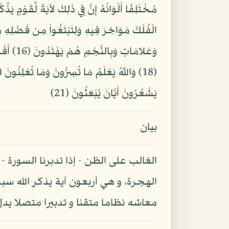
يَشْعُرُونَ أَيَّانَ يُبْعَثُونَ (21)
بيان
الغالب على الظن - إذا تدبرنا السورة -
الهجرة، و هي أربعون آية يذكر الله سبح
معاشه نظاما متقنا و تدبيرا متصلا يدل 