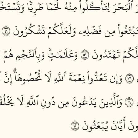
 ٱلۡبَحۡرَ لِتَأۡكُلُواْ مِنۡهُ لَحۡمٗا طَرِيّٗا وَتَسۡتَخۡر
بۡتَغُواْ مِن فَضۡلِهِۦ وَلَعَلَّكُمۡ تَشۡكُرُونَ ١٤
َّكُمۡ تَهۡتَدُونَ ١٥
وَعَلَٰمَٰتٖۚ وَبِٱلنَّجۡمِ هُمۡ يَ
١
وَإِن تَعُدُّواْ نِعۡمَةَ ٱللَّهِ لَا تُحۡصُوهَآۗ إِنَّ ٱل
١
وَٱلَّذِينَ يَدۡعُونَ مِن دُونِ ٱللَّهِ لَا يَخۡلُقُو
نَ أَيَّانَ يُبۡعَثُونَ ٢١