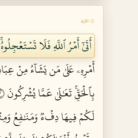
۞ الآية
أَتَىٰٓ أَمۡرُ ٱللَّهِ فَلَا تَسۡتَعۡجِلُو
أَمۡرِهِۦ عَلَىٰ مَن يَشَآءُ مِنۡ عِبَادِهِۦٓ 
بِٱلۡحَقِّۚ تَعَٰلَىٰ عَمَّا يُشۡرِكُونَ ٣
لَكُمۡ فِيهَا دِفۡءٞ وَمَنَٰفِعُ وَمِن