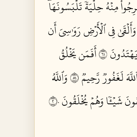
ِجُواْ مِنۡهُ حِلۡيَةٗ تَلۡبَسُونَهَاۖ
وَأَلۡقَىٰ فِي ٱلۡأَرۡضِ رَوَٰسِيَ أَن
هۡتَدُونَ ١٦
أَفَمَن يَخۡلُقُ
لَّهَ لَغَفُورٞ رَّحِيمٞ ١٨
وَٱللَّهُ
نَ شَيۡـٔٗا وَهُمۡ يُخۡلَقُونَ ٢٠