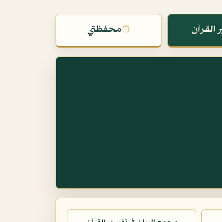
 القرآن
۞
محفظتي