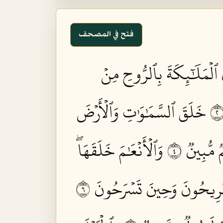
فتح في المصحف
ُ ٱلۡمَلَٰٓئِكَةَ بِٱلرُّوحِ مِنۡ
خَلَقَ ٱلسَّمَٰوَٰتِ وَٱلۡأَرۡضَ
مُّبِينٞ ٤
وَٱلۡأَنۡعَٰمَ خَلَقَهَاۖ
ُرِيحُونَ وَحِينَ تَسۡرَحُونَ ٦