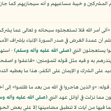
 المشركين و خيبة مساعيهم و أنه سيجازيهم كما جازى 
 «أتى أمر الله فلا تستعجلوه سبحانه و تعالى عما يشرك
لم أن عمدة الغرض في صدر السورة الإنباء بإشراف الأمر 
وا يستعجلون النبي
(صلى الله عليه وآله وسلم)
- استهز
ينذرهم به و فيه مثل قوله للمؤمنين: «فاعفوا و اصفحوا 
د على الشرك و الإيمان على الكفر، هذا ما يعطيه التدب
 قوله: «و الذين هاجروا في الله من بعد ما ظلموا» إلى آ
ون مما نزلت في أوائل عهد النبي
(صلى الله عليه وآله و
ك لما فيها من آيات لا تنطبق مضامينها إلا على بعض الح