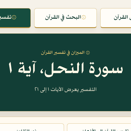
القرآن
۞
البحث في القرآن
۞
تفسير
۞ الميزان في تفسير القرآن
سورة النحل، آية ١
التفسير يعرض الآيات ١ إلى ٢١