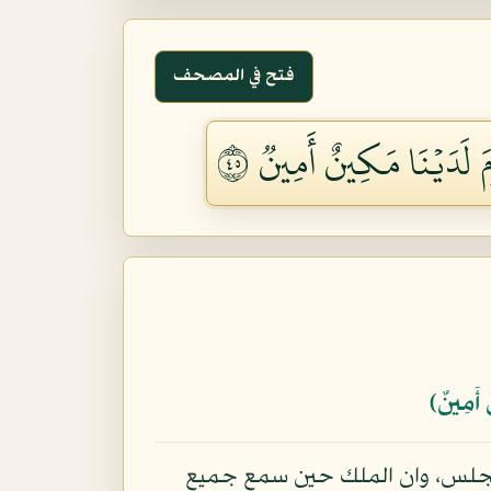
فتح في المصحف
َ لَدَيۡنَا مَكِينٌ أَمِينٞ ٥٤
ٌ أَمِينٌ﴾
مجلس، وان الملك حين سمع جميع