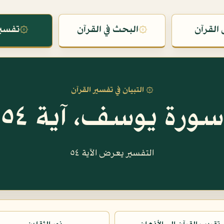
القرآن
۞
البحث في القرآن
۞
تفسير
۞ التبيان في تفسير القرآن
سورة يوسف، آية ٥٤
التفسير يعرض الآية ٥٤