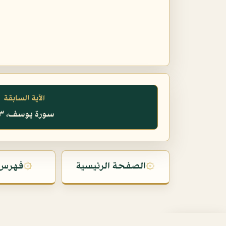
الآية السابقة
سورة يوسف، ٥٣
۞
الصفحة الرئيسية
۞
فهرس 
فاتح