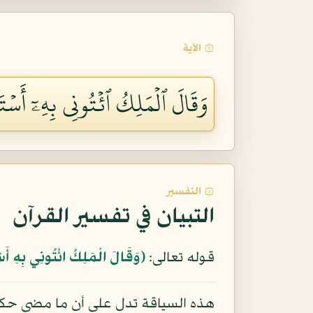
۞ الآية
وَقَالَ ٱلۡمَلِكُ ٱئۡتُونِي بِهِۦٓ أَسۡتَ
۞ التفسير
التبيان في تفسير القرآن
قوله تعالى:
﴿وَقَالَ الْمَلِكُ ائْتُونِي بِهِ أَسْ
هذه السياقة تدل على أن ما مضى حك