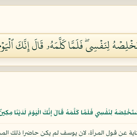
خۡلِصۡهُ لِنَفۡسِيۖ فَلَمَّا كَلَّمَهُۥ قَالَ إِنَّكَ ٱلۡيَوۡم
تَخْلِصْهُ لِنَفْسِي فَلَمَّا كَلَّمَهُ قَالَ إِنَّكَ الْيَوْمَ لَدَيْنَا مِكِين
اية عن قول المرأة، لان يوسف لم يكن حاضرا ذلك ال