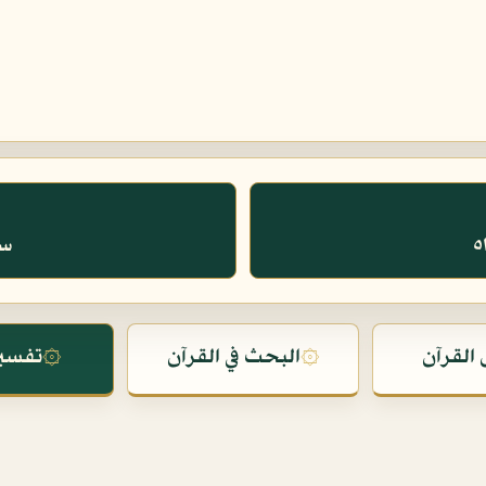
سو
القرآن
۞
البحث في القرآن
۞
تفسير