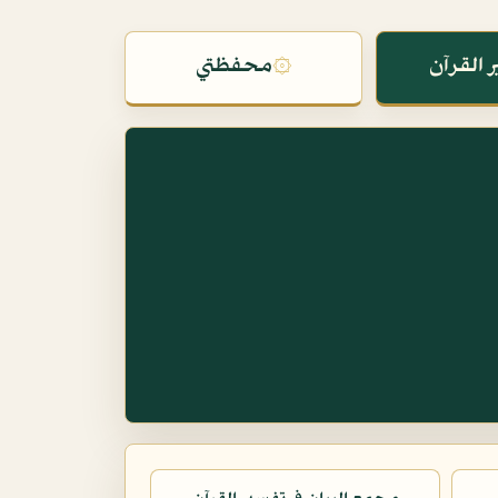
 القرآن
۞
محفظتي