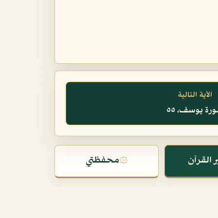
الآية التالية
رة يوسف، ٥٥
 القرآن
۞
محفظتي