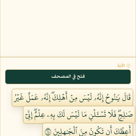
۞ الآية
فتح في المصحف
قَالَ يَٰنُوحُ إِنَّهُۥ لَيۡسَ مِنۡ أَهۡلِكَۖ إِنَّهُۥ عَمَلٌ غَيۡرُ
صَٰلِحٖۖ فَلَا تَسۡـَٔلۡنِ مَا لَيۡسَ لَكَ بِهِۦ عِلۡمٌۖ إِنِّيٓ
أَعِظُكَ أَن تَكُونَ مِنَ ٱلۡجَٰهِلِينَ ٤٦