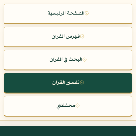
۞
الصفحة الرئيسية
۞
فهرس القرآن
۞
البحث في القرآن
۞
تفسير القرآن
۞
محفظتي