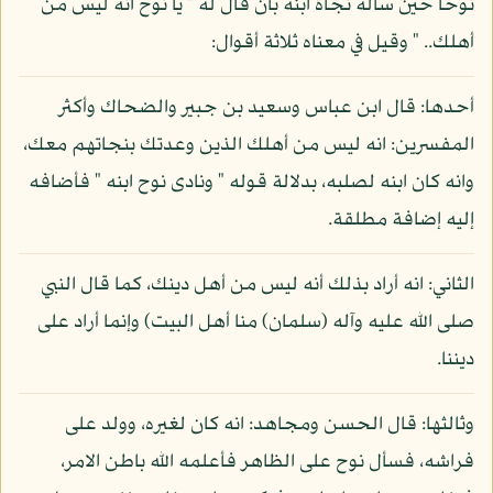
نوحا حين سأله نجاة ابنه بأن قال له " يا نوح انه ليس من
أهلك.. " وقيل في معناه ثلاثة أقوال:
أحدها: قال ابن عباس وسعيد بن جبير والضحاك وأكثر
المفسرين: انه ليس من أهلك الذين وعدتك بنجاتهم معك،
وانه كان ابنه لصلبه، بدلالة قوله " ونادى نوح ابنه " فأضافه
إليه إضافة مطلقة.
الثاني: انه أراد بذلك أنه ليس من أهل دينك، كما قال النبي
صلى الله عليه وآله (سلمان) منا أهل البيت) وإنما أراد على
ديننا.
وثالثها: قال الحسن ومجاهد: انه كان لغيره، وولد على
فراشه، فسأل نوح على الظاهر فأعلمه الله باطن الامر،