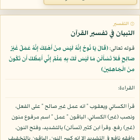
۞ التفسير
التبيان في تفسير القرآن
قوله تعالى:
﴿قَالَ يَا نُوحُ إِنَّهُ لَيْسَ مِنْ أَهْلِكَ إِنَّهُ عَمَلٌ غَيْرُ
صَالِحٍ فَلاَ تَسْأَلْنِ مَا لَيْسَ لَكَ بِهِ عِلْمٌ إِنِّي أَعِظُكَ أَن تَكُونَ
مِنَ الْجَاهِلِينَ﴾
القراءة:
قرأ الكسائي ويعقوب " انه عمل غير صالح " على الفعل،
ونصب (غير) الكسائي. الباقون " عمل " اسم مرفوع منون
(غير) رفع. وقرأ ابن كثير (تسألن) بالتشديد، وفتح النون،
وافقه نافع في التشديد الا انه كسر النون. الباقون بالتخفيف