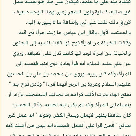
فنفاه منه على ما علمه، فيكون على هذا هو نفسه عمل
غير صالح، كما يقولون: الشعر زهير. وهذا الوجه ضعيف،
لان في ذلك طعنا على نبي وإضافة ما لا يليق به إليه.
والمعتمد الأول. وقال ابن عباس: ما زنت امرأة نبي قط،
وكانت الخيانة من امرأة نوح انها كانت تنسبه إلى الجنون
والخيانة من امرأة لوط انها كانت تدل على أضيافه. وروي
عن علي عليه السلام أنه قرأ ونادى نوح ابنها فنسبه إلى
المرأة، وأنه كان يربيه. وروي عن محمد بن علي بن الحسين
عليهم السلام وعروة بن الزبير أنهما قرءا " ونادى نوح ابنه "
بفتح الهاء وترك الألف كراهة ما يخالف المصحف، وأرادا أن
ينسباه إلى المرأة، وأنه لم يكن ابنه لصلبه. وقال الحسن:
كان منافقا يظهر الايمان ويستر الكفر. وقوله " انه عمل غير
صالح " فمن قرأ على الفعل، فمعناه انه ليس من أهلك لأنه