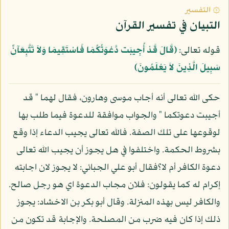
۞ التفسير
التبيان في تفسير القرآن
قوله تعالى:
﴿قَالَ قَدْ أُجِيبَت دَّعْوَتُكُمَا فَاسْتَقِيمَا وَلاَ تَتَّبِعَآنِّ
سَبِيلَ الَّذِينَ لاَ يَعْلَمُونَ﴾
حكى الله تعالى أنه أجاب موسى وهارون، فقال لهما " قد
أجيبت دعوتكما " والجواب موافقة للدعوة فيما طلب بها
لوقوعها على تلك الصفة. فالله تعالى يجيب الدعاء إذا وقع
بشروط الحكمة. واختلفوا في هل يجوز أن يجيب الله تعالى
دعوة الكافر أم لا؟فقال أبو علي الجبائي: لا يجوز لان اجابته
إكرام له كما يقولون: فلان مجاب الدعوة اي هو رجل صالح.
والكافر ليس بهذه المنزلة. وقال أبو بكر بن الاخشاد: يجوز
ذلك إذا كان فيه ضرب من المصلحة. والإجابة قد تكون من