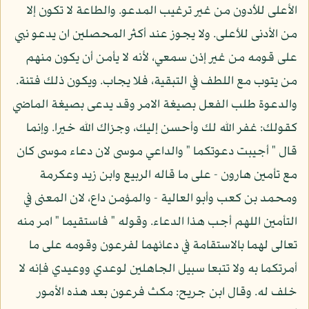
الأعلى للأدون من غير ترغيب المدعو. والطاعة لا تكون إلا
من الأدنى للأعلى. ولا يجوز عند أكثر المحصلين ان يدعو نبي
على قومه من غير إذن سمعي، لأنه لا يأمن أن يكون منهم
من يتوب مع اللطف في التبقية، فلا يجاب. ويكون ذلك فتنة.
والدعوة طلب الفعل بصيغة الامر وقد يدعى بصيغة الماضي
كقولك: غفر الله لك وأحسن إليك، وجزاك الله خيرا. وإنما
قال " أجيبت دعوتكما " والداعي موسى لان دعاء موسى كان
مع تأمين هارون - على ما قاله الربيع وابن زيد وعكرمة
ومحمد بن كعب وأبو العالية - والمؤمن داع، لان المعنى في
التأمين اللهم أجب هذا الدعاء. وقوله " فاستقيما " امر منه
تعالى لهما بالاستقامة في دعائهما لفرعون وقومه على ما
أمرتكما به ولا تتبعا سبيل الجاهلين لوعدي ووعيدي فإنه لا
خلف له. وقال ابن جريح: مكث فرعون بعد هذه الأمور