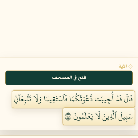
۞ الآية
فتح في المصحف
قَالَ قَدۡ أُجِيبَت دَّعۡوَتُكُمَا فَٱسۡتَقِيمَا وَلَا تَتَّبِعَآنِّ
سَبِيلَ ٱلَّذِينَ لَا يَعۡلَمُونَ ٨٩