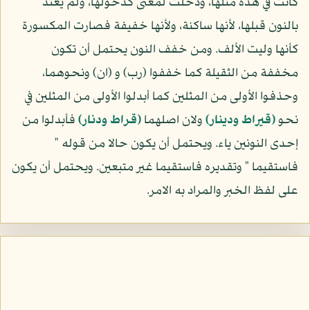
كانت في هذه مثلها، ودخلت لمعنى كدخولها، ولم يعتد
بالنون قبلها، لأنها ساكنة، ولأنها خفيفة فصارت المكسورة
كأنها وليت الألف. ومن خفف النون يحتمل أن تكون
مخففة من الثقيلة كما خففوا (رب) و (ان) ونحوهما،
وحذفوا الأولى من المثلين كما أبدلوا الأولى من المثلين في
نحو
(قيراط ودينار)
ولان اصلهما
(قراط ودنار)
فأبدلوا من
إحدى النونين ياء. ويحتمل أن يكون حالا من قوله "
فاستقيما " وتقديره فاستقيما غير متبعين. ويحتمل أن يكون
على لفظ الخبر والمراد به الامر.