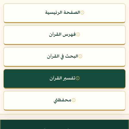
۞
الصفحة الرئيسية
۞
فهرس القرآن
۞
البحث في القرآن
۞
تفسير القرآن
۞
محفظتي