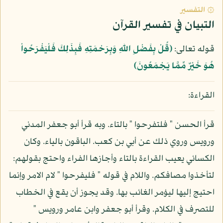
۞ التفسير
التبيان في تفسير القرآن
قوله تعالى:
﴿قُلْ بِفَضْلِ اللّهِ وَبِرَحْمَتِهِ فَبِذَلِكَ فَلْيَفْرَحُواْ
هُوَ خَيْرٌ مِّمَّا يَجْمَعُونَ﴾
القراءة:
قرأ الحسن " فلتفرحوا " بالتاء. وبه قرأ أبو جعفر المدني
ورويس وروي ذلك عن أبي بن كعب. الباقون بالياء. وكان
الكسائي يعيب القراءة بالتاء وأجازها الفراء واحتج بقولهم:
لتأخذوا مصافكم. واللام في قوله " فليفرحوا " لام الامر وإنما
احتيج إليها ليؤمر الغائب بها. وقد يجوز أن يقع في الخطاب
للتصرف في الكلام. وقرأ أبو جعفر وابن عامر ورويس "