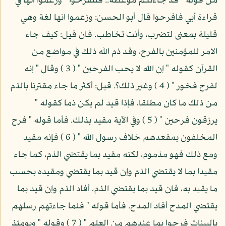
من قوله " قد جاءتكم موعظة.. فلتفرحوا " وزعموا أنها في
قراءة أبي فافرحوا قال أبو الحسن: وزعموا انها لغة وهي
قليلة بمعنى لتضرب، وأنت تخاطب. فان قيل: كيف جاء
الامر للمؤمنين بالفرح، وقد ذم الله ذلك في مواضع من
القرآن كقوله " إن الله لا يحب الفرحين " ( 3 ) وقال " إنه
لفرح فخور " ( 4 ) وغير ذلك؟. قيل: أكثر ما جاء مقترنا بالذم
من ذلك ما كان مطلقا، فإذا قيد لم يكن ذما كقوله "
يرزقون فرحين " ( 5 ) وفي الآية مقيد بذلك. فأما قوله " فرح
المخلفون بمقعدهم خلاف رسول الله " ( 6 ) فإنه مقيد
ومع ذلك فهو مذموم، لكنه مقيد بما يقتضي الذم، كما جاء
مقيدا بما لا يقتضي الذم وإن قيد بما يقتضي ومقيده بحسب
ما يقيد به، فان قيد بما يقتضي الذم، أفاد الذم وإن قيد بما
يقتضي المدح أفاد المدح. فأما قوله " فلما جاءتهم رسلهم
بالبينات فرحوا بما عندهم من العلم " ( 7 ) وقوله " ويومئذ