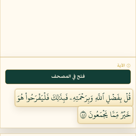
۞ الآية
فتح في المصحف
قُلۡ بِفَضۡلِ ٱللَّهِ وَبِرَحۡمَتِهِۦ فَبِذَٰلِكَ فَلۡيَفۡرَحُواْ هُوَ
خَيۡرٞ مِّمَّا يَجۡمَعُونَ ٥٨