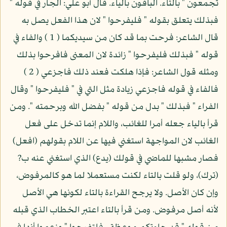
تجمعون " بالتاء. الباقون بالياء. قال أبو علي: الجار في قوله "
فبذلك يتعلق بقوله " فليفرحوا " لان هذا الفعل يصل به
قال الشاعر: فرحت بما قد كان من سيديكما ( 1 ) والفاء في
قوله " فبذلك فليفرحوا " زائدة لان المعنى فافرحوا بذلك
ومثله قول الشاعر: فإذا هلكت فعند ذلك فاجزعي ( 2 )
فالفاء في قوله فاجزعي زيادة مثل التي في " فليفرحوا " وقال
الفراء " فبذلك " بدل من قوله " بفضل الله وبرحمته ". ومن
قرأ بالياء جعله أمرا للغائب، واللام إنما تدخل على فعل
الغائب لان المواجهة استغني فيها عن اللام بقولهم (افعل)
فصار مشبها للماضي في قولك (يدع) الذي استغني عنه ب?
(ترك)، ولو قلت بالتاء لكنت مستعملا لما هو كالمرفوض،
وإن كان الأصل. ولا يرجح القراءة بالتاء لكونها هي الأصل
لأنه أصل مرفوض. ومن قرأ بالتاء اعتبر الخطاب الذي قبله