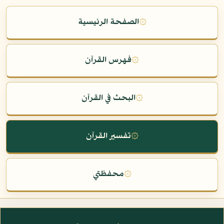
۞
الصفحة الرئيسية
۞
فهرس القرآن
۞
البحث في القرآن
۞
تفسير القرآن
۞
محفظتي