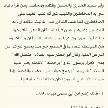
وأبو سعيد الخدري والحسن وقتادة ومجاهد. ومن قرأ بالياء
عنى به المخاطبين والغيب، غير أنه غلب الغيب على
المخاطبين، كما غلب التذكير على التأنيث، فكأنه أراد به
المؤمنين وغيرهم. ومن قرأ بالتاء كان المعنى فافرحوا
بذلك أيها المؤمنون اي افرحوا بفضل الله، فان ما آتاكموه
من الموعظة شفاء ما في الصدور خير مما يجمع غيركم من
اعراض الدنيا. وقال أبو جعفر عليه السلام " بفضل الله "
يعني الاقرار برسول الله و " برحمته " الائتمام بعلي عليه
السلام " خير مما " يجمع هؤلاء من الذهب والفضة. وإذا
حملت الآية على عمومها كان هذا أيضا داخلا فيها.
1 - قائله زهير ابن أبي سلمى ديوانه: 109.
2 - قد مر في 5 / 174.