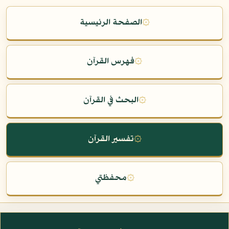
۞
الصفحة الرئيسية
۞
فهرس القرآن
۞
البحث في القرآن
۞
تفسير القرآن
۞
محفظتي