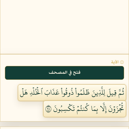
۞ الآية
فتح في المصحف
ثُمَّ قِيلَ لِلَّذِينَ ظَلَمُواْ ذُوقُواْ عَذَابَ ٱلۡخُلۡدِ هَلۡ
تُجۡزَوۡنَ إِلَّا بِمَا كُنتُمۡ تَكۡسِبُونَ ٥٢