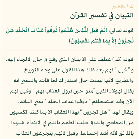
۞ التفسير
التبيان في تفسير القرآن
قوله تعالى:
﴿ثُمَّ قِيلَ لِلَّذِينَ ظَلَمُواْ ذُوقُواْ عَذَابَ الْخُلْدِ هَلْ
تُجْزَوْنَ إِلاَّ بِمَا كُنتُمْ تَكْسِبُونَ﴾
قوله (ثم) عطف على الا يمان الذي وقع في حال الالجاء إليه.
و " قيل " لهم بعد ذلك هذا القول على وجه التوبيخ
والتقريع، لأنها ليست حال استدراك لما فات. والمعنى انه
يقال لهؤلاء الذين آمنوا حين نزول العذاب بهم - وقيل لهم
الآن وقد استعجلتم " ذوقوا عذاب الخلد " يعني الدائم.
ويقال لهم " هل تجزون " بهذا العقاب الا بما كنتم تكسبون
من المعاصي والذوق طلب الطعم بالفم في الابتداء، شبهوا
بالذائق لأنه أشد إحساسا. وقيل لأنهم يتجرعون العذاب