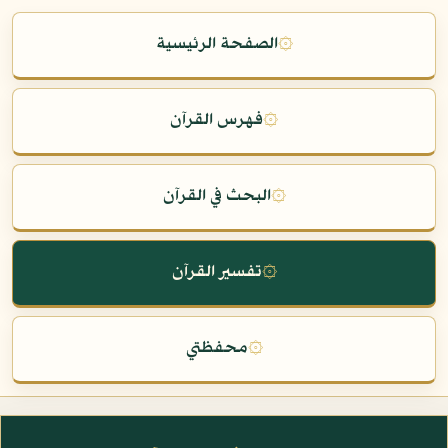
۞
الصفحة الرئيسية
۞
فهرس القرآن
۞
البحث في القرآن
۞
تفسير القرآن
۞
محفظتي