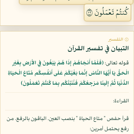
كُنتُمۡ تَعۡمَلُونَ ٢٣
۞ التفسير
التبيان في تفسير القرآن
قوله تعالى:
﴿فَلَمَّا أَنجَاهُمْ إِذَا هُمْ يَبْغُونَ فِي الأَرْضِ بِغَيْرِ
الْحَقِّ يَا أَيُّهَا النَّاسُ إِنَّمَا بَغْيُكُمْ عَلَى أَنفُسِكُم مَّتَاعَ الْحَيَاةِ
الدُّنْيَا ثُمَّ إِلَينَا مَرْجِعُكُمْ فَنُنَبِّئُكُم بِمَا كُنتُمْ تَعْمَلُونَ﴾
القراءة:
قرأ حفص " متاع الحياة " بنصب العين. الباقون بالرفع. من
رفع يحتمل أمرين: