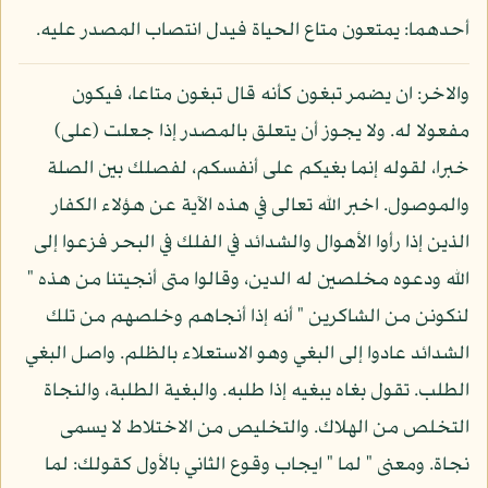
أحدهما: يمتعون متاع الحياة فيدل انتصاب المصدر عليه.
والاخر: ان يضمر تبغون كأنه قال تبغون متاعا، فيكون
مفعولا له. ولا يجوز أن يتعلق بالمصدر إذا جعلت (على)
خبرا، لقوله إنما بغيكم على أنفسكم، لفصلك بين الصلة
والموصول. اخبر الله تعالى في هذه الآية عن هؤلاء الكفار
الذين إذا رأوا الأهوال والشدائد في الفلك في البحر فزعوا إلى
الله ودعوه مخلصين له الدين، وقالوا متى أنجيتنا من هذه "
لنكونن من الشاكرين " أنه إذا أنجاهم وخلصهم من تلك
الشدائد عادوا إلى البغي وهو الاستعلاء بالظلم. واصل البغي
الطلب. تقول بغاه يبغيه إذا طلبه. والبغية الطلبة، والنجاة
التخلص من الهلاك. والتخليص من الاختلاط لا يسمى
نجاة. ومعنى " لما " ايجاب وقوع الثاني بالأول كقولك: لما