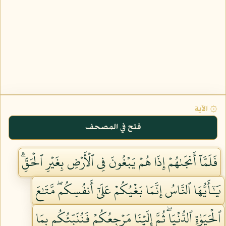
۞ الآية
فتح في المصحف
فَلَمَّآ أَنجَىٰهُمۡ إِذَا هُمۡ يَبۡغُونَ فِي ٱلۡأَرۡضِ بِغَيۡرِ ٱلۡحَقِّۗ
يَٰٓأَيُّهَا ٱلنَّاسُ إِنَّمَا بَغۡيُكُمۡ عَلَىٰٓ أَنفُسِكُمۖ مَّتَٰعَ
ٱلۡحَيَوٰةِ ٱلدُّنۡيَاۖ ثُمَّ إِلَيۡنَا مَرۡجِعُكُمۡ فَنُنَبِّئُكُم بِمَا