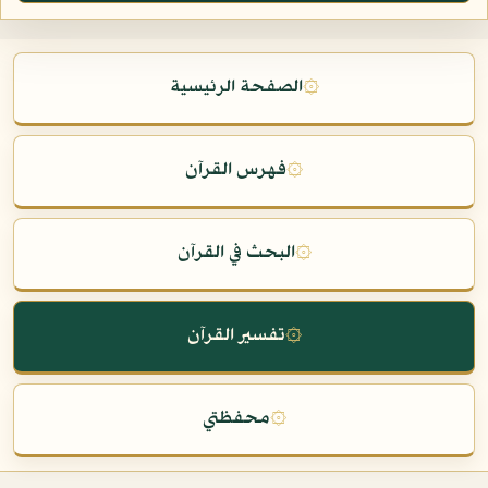
۞
الصفحة الرئيسية
۞
فهرس القرآن
۞
البحث في القرآن
۞
تفسير القرآن
۞
محفظتي