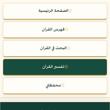
۞
الصفحة الرئيسية
۞
فهرس القرآن
۞
البحث في القرآن
۞
تفسير القرآن
۞
محفظتي