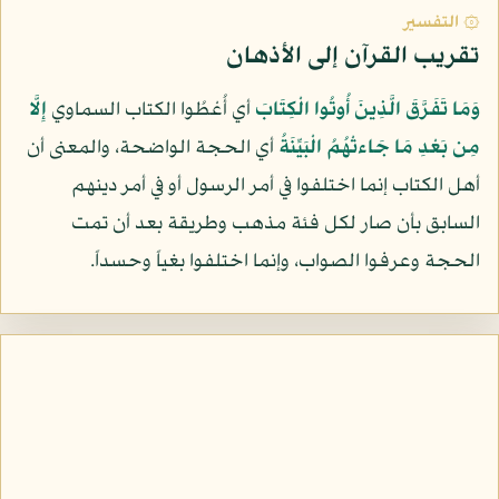
۞ التفسير
تقريب القرآن إلى الأذهان
وَمَا تَفَرَّقَ الَّذِينَ أُوتُوا الْكِتَابَ
أي أُعْطُوا الكتاب السماوي
إِلَّا
مِن بَعْدِ مَا جَاءتْهُمُ الْبَيِّنَةُ
أي الحجة الواضحة، والمعنى أن
أهل الكتاب إنما اختلفوا في أمر الرسول أو في أمر دينهم
السابق بأن صار لكل فئة مذهب وطريقة بعد أن تمت
الحجة وعرفوا الصواب، وإنما اختلفوا بغياً وحسداً.