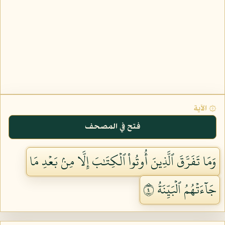
۞ الآية
فتح في المصحف
وَمَا تَفَرَّقَ ٱلَّذِينَ أُوتُواْ ٱلۡكِتَٰبَ إِلَّا مِنۢ بَعۡدِ مَا
جَآءَتۡهُمُ ٱلۡبَيِّنَةُ ٤